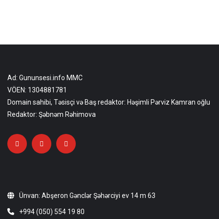
Ad: Gununsesi.info MMC
VÖEN: 1304881781
Domain sahibi, Təsisçi və Baş redaktor: Həşimli Pərviz Kamran oğlu
Redaktor: Şəbnəm Rəhimova
Ünvan: Abşeron Gənclər Şəhərciyi ev 14 m 63
+994 (050) 554 19 80