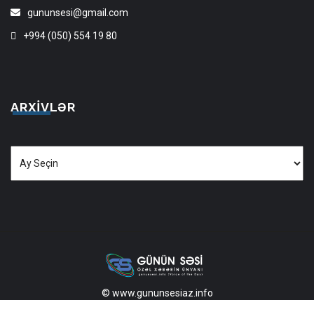
gununsesi@gmail.com
+994 (050) 554 19 80
ARXIVLƏR
Arxivlər
© www.gununsesiaz.info
2013—2026 Məlumatdan istifadə etdikdə istinad mütləqdir