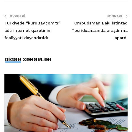
ƏVVƏLKI
SONRAKI
Türkiyədə “kurultay.com.tr”
Ombudsman Bakı İstintaq
adlı internet qəzetinin
Təcridxanasında araşdırma
fəaliyyəti dayandırıldı
apardı
DİGƏR XƏBƏRLƏR