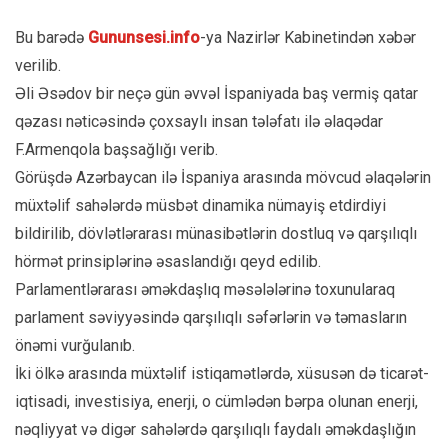
Bu barədə
Gununsesi.info
-ya Nazirlər Kabinetindən xəbər
verilib.
Əli Əsədov bir neçə gün əvvəl İspaniyada baş vermiş qatar
qəzası nəticəsində çoxsaylı insan tələfatı ilə əlaqədar
F.Armenqola başsağlığı verib.
Görüşdə Azərbaycan ilə İspaniya arasında mövcud əlaqələrin
müxtəlif sahələrdə müsbət dinamika nümayiş etdirdiyi
bildirilib, dövlətlərarası münasibətlərin dostluq və qarşılıqlı
hörmət prinsiplərinə əsaslandığı qeyd edilib.
Parlamentlərarası əməkdaşlıq məsələlərinə toxunularaq
parlament səviyyəsində qarşılıqlı səfərlərin və təmasların
önəmi vurğulanıb.
İki ölkə arasında müxtəlif istiqamətlərdə, xüsusən də ticarət-
iqtisadi, investisiya, enerji, o cümlədən bərpa olunan enerji,
nəqliyyat və digər sahələrdə qarşılıqlı faydalı əməkdaşlığın