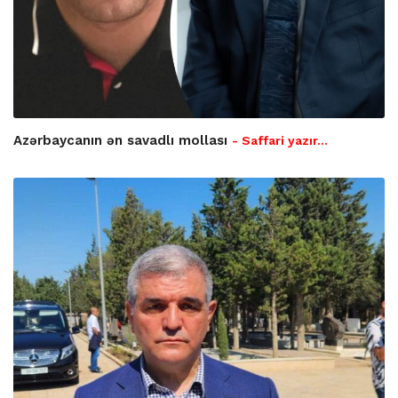
Azərbaycanın ən savadlı mollası
- Saffari yazır…