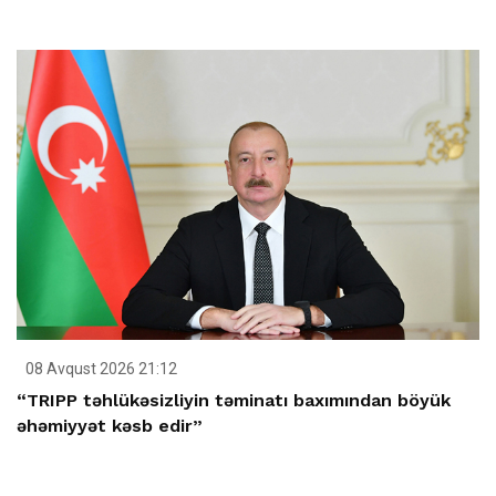
08 Avqust 2026 21:12
“TRIPP təhlükəsizliyin təminatı baxımından böyük
əhəmiyyət kəsb edir”