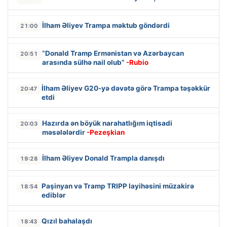
İlham Əliyev Trampa məktub göndərdi
21:00
“Donald Tramp Ermənistan və Azərbaycan
20:51
arasında sülhə nail olub”
-Rubio
İlham Əliyev G20-yə dəvətə görə Trampa təşəkkür
20:47
etdi
Hazırda ən böyük narahatlığım iqtisadi
20:03
məsələlərdir
-Pezeşkian
İlham Əliyev Donald Trampla danışdı
19:28
Paşinyan və Tramp TRIPP layihəsini müzakirə
18:54
ediblər
Qızıl bahalaşdı
18:43