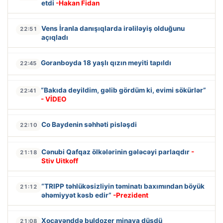
etdi
-Hakan Fidan
Vens İranla danışıqlarda irəliləyiş olduğunu
22:51
açıqladı
Goranboyda 18 yaşlı qızın meyiti tapıldı
22:45
“Bakıda deyildim, gəlib gördüm ki, evimi sökürlər”
22:41
- VİDEO
Co Baydenin səhhəti pisləşdi
22:10
Cənubi Qafqaz ölkələrinin gələcəyi parlaqdır
-
21:18
Stiv Uitkoff
“TRIPP təhlükəsizliyin təminatı baxımından böyük
21:12
əhəmiyyət kəsb edir”
-Prezident
Xocavənddə buldozer minaya düşdü
21:08