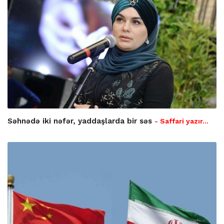
Səhnədə iki nəfər, yaddaşlarda bir səs
- Saffari yazır…