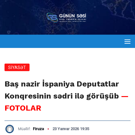
SİYASƏT
Baş nazir İspaniya Deputatlar
Konqresinin sədri ilə görüşüb
—
FOTOLAR
Müəllif:
Firuzə
23 Yanvar 2026 19:35