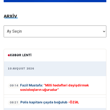
ARXİV
ARXİV
XƏBƏR LENTI
10 AVQUST 2026
Fazil Mustafa:
“Milli hədəfləri dəyişdirmək
09:14
sosioloqların uğurudur”
Polis kapitanı çayda boğulub
-ÖZƏL
08:21