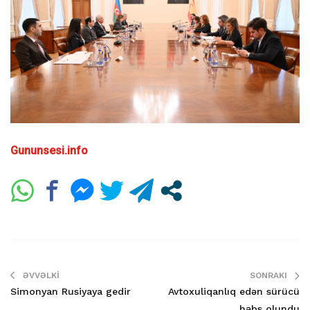
Gununsesi.info
ƏVVƏLKI
SONRAKI
Simonyan Rusiyaya gedir
Avtoxuliqanlıq edən sürücü
həbs olundu