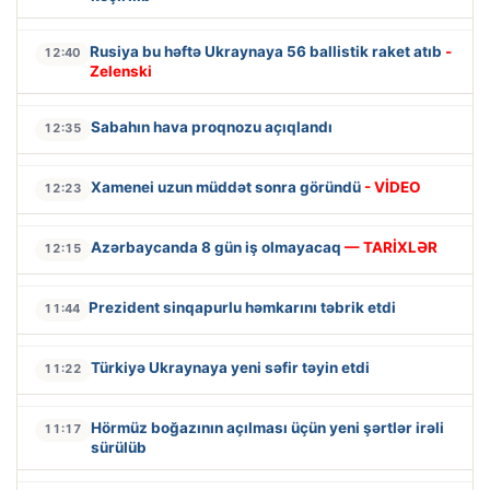
Rusiya bu həftə Ukraynaya 56 ballistik raket atıb
-
12:40
Zelenski
Sabahın hava proqnozu açıqlandı
12:35
Xamenei uzun müddət sonra göründü
- VİDEO
12:23
Azərbaycanda 8 gün iş olmayacaq
— TARİXLƏR
12:15
Prezident sinqapurlu həmkarını təbrik etdi
11:44
Türkiyə Ukraynaya yeni səfir təyin etdi
11:22
Hörmüz boğazının açılması üçün yeni şərtlər irəli
11:17
sürülüb