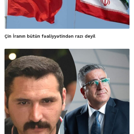
Çin İranın bütün fəaliyyətindən razı deyil