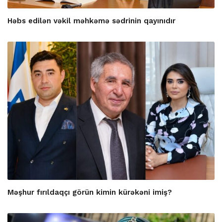
Həbs edilən vəkil məhkəmə sədrinin qayınıdır
Məşhur fırıldaqçı görün kimin kürəkəni imiş?