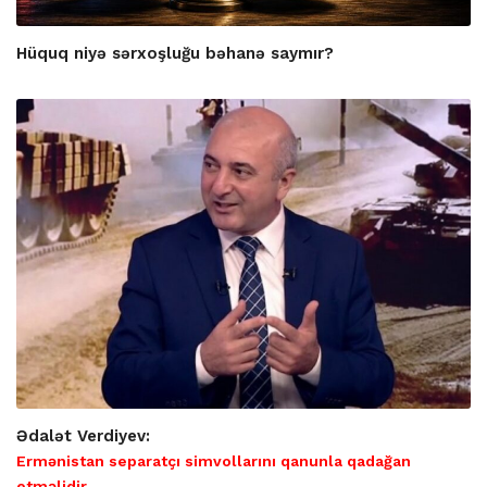
Hüquq niyə sərxoşluğu bəhanə saymır?
Ədalət Verdiyev:
Ermənistan separatçı simvollarını qanunla qadağan
etməlidir