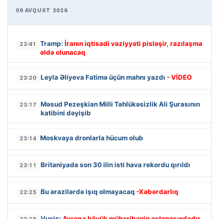
09 AVQUST 2026
Tramp:
İranın iqtisadi vəziyyəti pisləşir, razılaşma
23:41
əldə olunacaq
Leyla Əliyeva Fatimə üçün mahnı yazdı
- VİDEO
23:20
Məsud Pezeşkian Milli Təhlükəsizlik Ali Şurasının
23:17
katibini dəyişib
Moskvaya dronlarla hücum olub
23:14
Britaniyada son 30 ilin isti hava rekordu qırıldı
23:11
Bu ərazilərdə işıq olmayacaq
-Xəbərdarlıq
22:25
Vuçiç:
Avropa böyük müharibənin astanasındadır
22:19