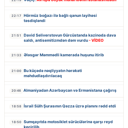
Hörmüz boğazı ilə bağlı qanun layihəsi
22:17
təsdiqləndi
David Seliverstovun Gürcüstanda kazinoda dava
21:51
saldı, antisemitizmdən dəm vurdu
- VİDEO
Ələsgər Məmmədli kamerada huşunu itirib
21:33
Bu küçədə nəqliyyatın hərəkəti
21:00
məhdudlaşdırılacaq
Almaniyadan Azərbaycan və Ermənistana çağırış
20:46
İsrail Sülh Şurasının Qəzza üzrə planını rədd etdi
18:58
Sumqayıtda motosiklet sürücülərinə qarşı reyd
18:50
keçirilib