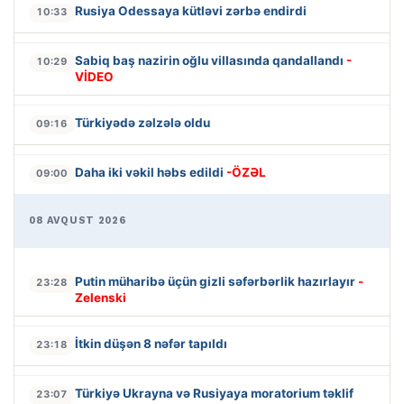
Rusiya Odessaya kütləvi zərbə endirdi
10:33
Sabiq baş nazirin oğlu villasında qandallandı
-
10:29
VİDEO
Türkiyədə zəlzələ oldu
09:16
Daha iki vəkil həbs edildi
-ÖZƏL
09:00
08 AVQUST 2026
Putin müharibə üçün gizli səfərbərlik hazırlayır
-
23:28
Zelenski
İtkin düşən 8 nəfər tapıldı
23:18
Türkiyə Ukrayna və Rusiyaya moratorium təklif
23:07