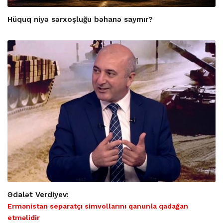
Hüquq niyə sərxoşluğu bəhanə saymır?
Ədalət Verdiyev:
Ermənistan separatçı simvollarını qanunla qadağan
etməlidir