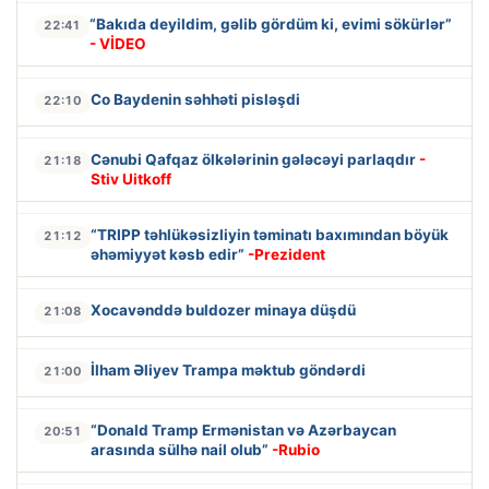
“Bakıda deyildim, gəlib gördüm ki, evimi sökürlər”
22:41
- VİDEO
Co Baydenin səhhəti pisləşdi
22:10
Cənubi Qafqaz ölkələrinin gələcəyi parlaqdır
-
21:18
Stiv Uitkoff
“TRIPP təhlükəsizliyin təminatı baxımından böyük
21:12
əhəmiyyət kəsb edir”
-Prezident
Xocavənddə buldozer minaya düşdü
21:08
İlham Əliyev Trampa məktub göndərdi
21:00
“Donald Tramp Ermənistan və Azərbaycan
20:51
arasında sülhə nail olub”
-Rubio