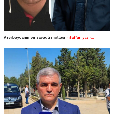
Azərbaycanın ən savadlı mollası
- Saffari yazır…