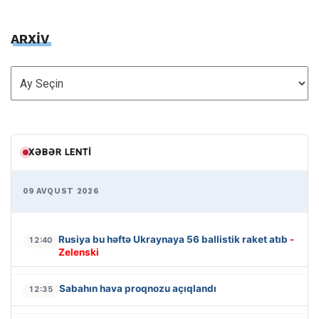
ARXİV
ARXİV
XƏBƏR LENTI
09 AVQUST 2026
Rusiya bu həftə Ukraynaya 56 ballistik raket atıb
-
12:40
Zelenski
Sabahın hava proqnozu açıqlandı
12:35