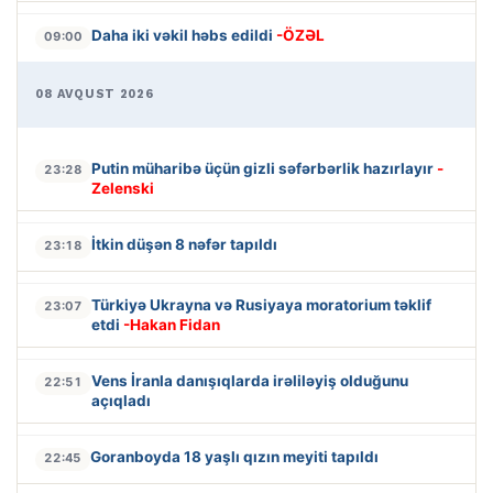
Daha iki vəkil həbs edildi
-ÖZƏL
09:00
08 AVQUST 2026
Putin müharibə üçün gizli səfərbərlik hazırlayır
-
23:28
Zelenski
İtkin düşən 8 nəfər tapıldı
23:18
Türkiyə Ukrayna və Rusiyaya moratorium təklif
23:07
etdi
-Hakan Fidan
Vens İranla danışıqlarda irəliləyiş olduğunu
22:51
açıqladı
Goranboyda 18 yaşlı qızın meyiti tapıldı
22:45