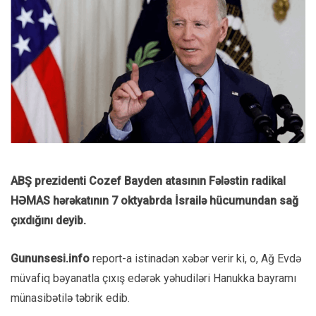
ABŞ prezidenti Cozef Bayden atasının Fələstin radikal
HƏMAS hərəkatının 7 oktyabrda İsrailə hücumundan sağ
çıxdığını deyib.
Gununsesi.info
report-a istinadən xəbər verir ki, o, Ağ Evdə
müvafiq bəyanatla çıxış edərək yəhudiləri Hanukka bayramı
münasibətilə təbrik edib.