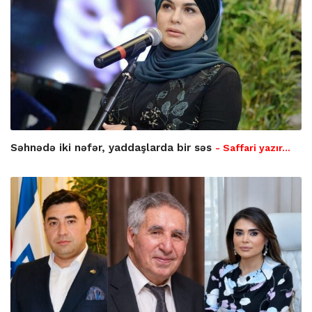
Səhnədə iki nəfər, yaddaşlarda bir səs
- Saffari yazır…