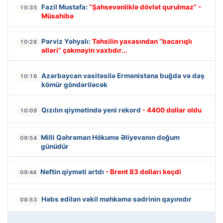
Fazil Mustafa:
“Şahsevənliklə dövlət qurulmaz” -
10:35
Müsahibə
Pərviz Yəhyalı:
Təhsilin yaxasından “bacarıqlı
10:28
əlləri” çəkməyin vaxtıdır...
Azərbaycan vasitəsilə Ermənistana buğda və daş
10:18
kömür göndəriləcək
Qızılın qiymətində yeni rekord
- 4400 dollar oldu
10:09
Milli Qəhrəman Hökumə Əliyevanın doğum
09:54
günüdür
Neftin qiyməti artdı
- Brent 83 dolları keçdi
09:44
Həbs edilən vəkil məhkəmə sədrinin qayınıdır
08:53