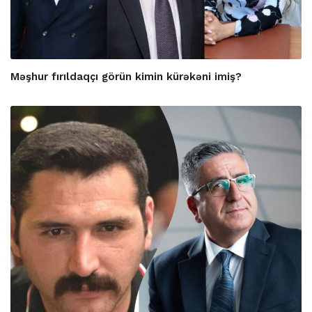
Məşhur fırıldaqçı görün kimin kürəkəni imiş?