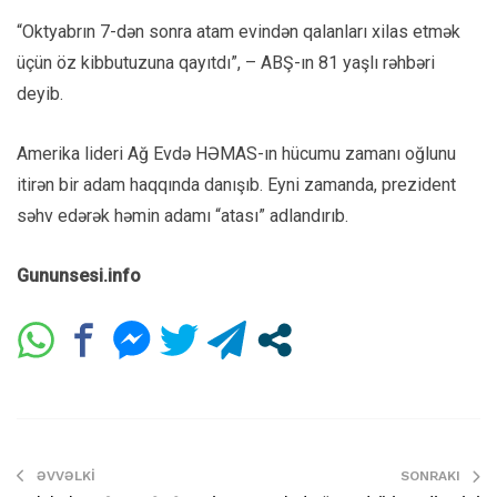
“Oktyabrın 7-dən sonra atam evindən qalanları xilas etmək
üçün öz kibbutuzuna qayıtdı”, – ABŞ-ın 81 yaşlı rəhbəri
deyib.
Amerika lideri Ağ Evdə HƏMAS-ın hücumu zamanı oğlunu
itirən bir adam haqqında danışıb. Eyni zamanda, prezident
səhv edərək həmin adamı “atası” adlandırıb.
Gununsesi.info
ƏVVƏLKI
SONRAKI