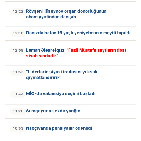
Rövşən Hüseynov orqan donorluğunun
12:22
əhəmiyyətindən danışıb
Dənizdə batan 16 yaşlı yeniyetmənin meyiti tapıldı
12:16
Ləman Ələşrəfqızı:
“Fazil Mustafa saytların dost
12:08
siyahısındadır”
“Liderlərin siyasi iradəsini yüksək
11:53
qiymətləndiririk”
MİQ-də vakansiya seçimi başladı
11:32
Sumqayıtda sexdə yanğın
11:20
Naxçıvanda pensiyalar ödənildi
10:53