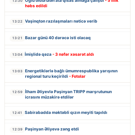
Oğlu öldürülən ata qisas almağa çalışdı
- 5 illik
13:30
həbs edildi
Vaşinqton razılaşmaları nəticə verib
13:22
Bazar günü 40 dərəcə isti olacaq
13:21
İmişlidə qəza
- 3 nəfər xəsarət aldı
13:04
Energetiklərlə bağlı ümumrespublika yarışının
13:03
regional turu keçirildi
- Fotolar
İlham Əliyevlə Paşinyan TRIPP marşrutunun
12:59
icrasını müzakirə etdilər
Sabirabadda məktəbli qızın meyiti tapıldı
12:41
Paşinyan Əliyevə zəng etdi
12:39