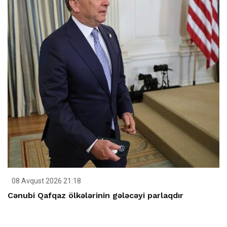
08 Avqust 2026 21:18
Cənubi Qafqaz ölkələrinin gələcəyi parlaqdır