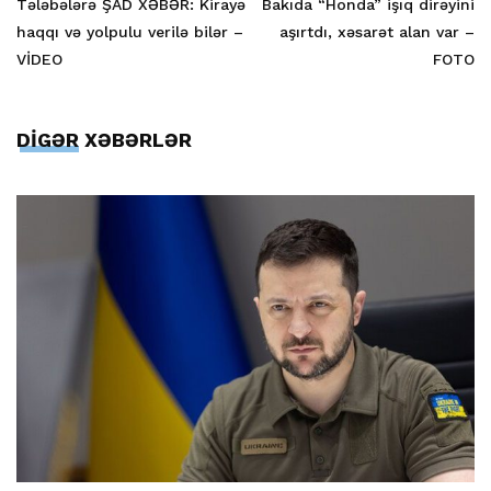
Tələbələrə ŞAD XƏBƏR: Kirayə
Bakıda “Honda” işıq dirəyini
haqqı və yolpulu verilə bilər –
aşırtdı, xəsarət alan var –
VİDEO
FOTO
DİGƏR XƏBƏRLƏR