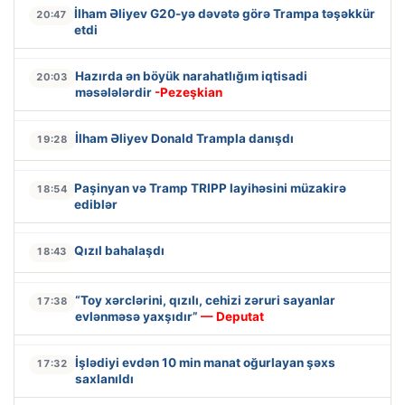
İlham Əliyev G20-yə dəvətə görə Trampa təşəkkür
20:47
etdi
Hazırda ən böyük narahatlığım iqtisadi
20:03
məsələlərdir
-Pezeşkian
İlham Əliyev Donald Trampla danışdı
19:28
Paşinyan və Tramp TRIPP layihəsini müzakirə
18:54
ediblər
Qızıl bahalaşdı
18:43
“Toy xərclərini, qızılı, cehizi zəruri sayanlar
17:38
evlənməsə yaxşıdır”
— Deputat
İşlədiyi evdən 10 min manat oğurlayan şəxs
17:32
saxlanıldı