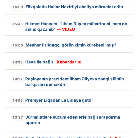
Fövqəladə Hallar Nazirliyi əhaliyə müraciət edib
16:00
Hikmət Hacıyev: “İlham Əliyev müharibəni, həm də
15:45
sülhü qazanıb”
— VİDEO
Məşhur fırıldaqçı görün kimin kürəkəni imiş?
15:00
Hava ilə bağlı
- Xəbərdarlıq
14:33
Paşinyanın prezident İlham Əliyevə zəngi sülhün
14:17
bərqərarı deməkdir
Premyer Liqadan La Liqaya getdi
14:05
Jurnalistlərə hücum edənlərlə bağlı araşdırma
13:37
aparılır