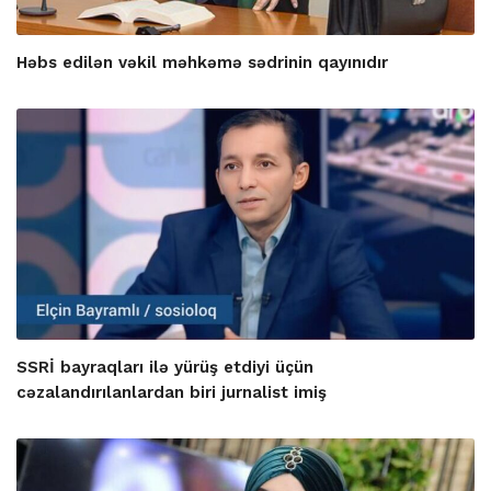
Həbs edilən vəkil məhkəmə sədrinin qayınıdır
SSRİ bayraqları ilə yürüş etdiyi üçün
cəzalandırılanlardan biri jurnalist imiş