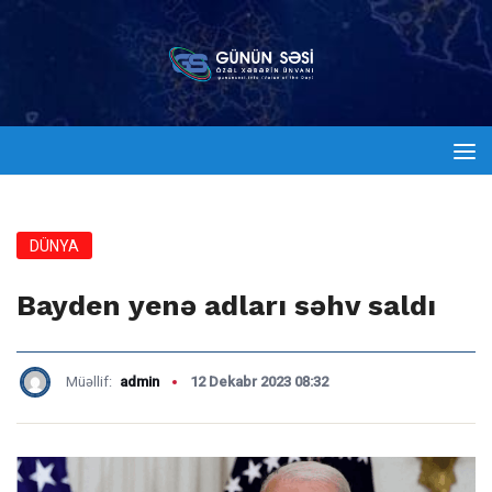
DÜNYA
Bayden yenə adları səhv saldı
Müəllif:
admin
12 Dekabr 2023 08:32