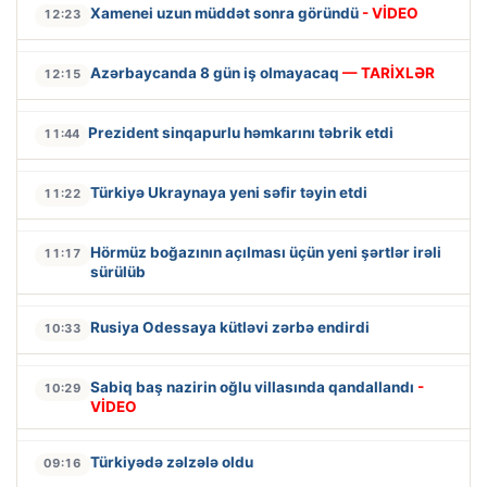
Xamenei uzun müddət sonra göründü
- VİDEO
12:23
Azərbaycanda 8 gün iş olmayacaq
— TARİXLƏR
12:15
Prezident sinqapurlu həmkarını təbrik etdi
11:44
Türkiyə Ukraynaya yeni səfir təyin etdi
11:22
Hörmüz boğazının açılması üçün yeni şərtlər irəli
11:17
sürülüb
Rusiya Odessaya kütləvi zərbə endirdi
10:33
Sabiq baş nazirin oğlu villasında qandallandı
-
10:29
VİDEO
Türkiyədə zəlzələ oldu
09:16