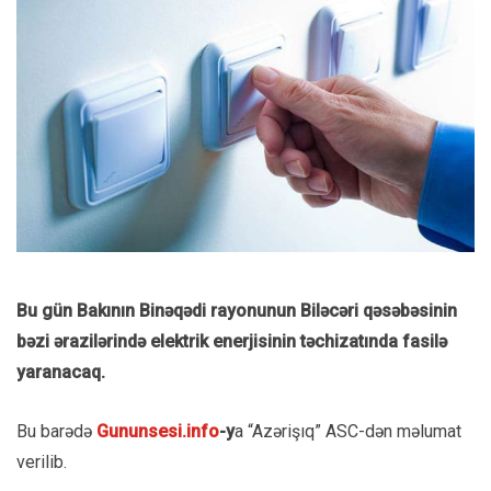
Bu gün Bakının Binəqədi rayonunun Biləcəri qəsəbəsinin
bəzi ərazilərində elektrik enerjisinin təchizatında fasilə
yaranacaq.
Bu barədə
Gununsesi.info
-y
a “Azərişıq” ASC-dən məlumat
verilib.