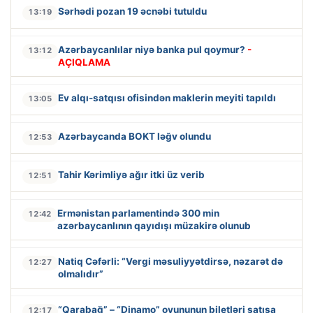
Sərhədi pozan 19 əcnəbi tutuldu
13:19
Azərbaycanlılar niyə banka pul qoymur?
-
13:12
AÇIQLAMA
Ev alqı-satqısı ofisindən maklerin meyiti tapıldı
13:05
Azərbaycanda BOKT ləğv olundu
12:53
Tahir Kərimliyə ağır itki üz verib
12:51
Ermənistan parlamentində 300 min
12:42
azərbaycanlının qayıdışı müzakirə olunub
Natiq Cəfərli: “Vergi məsuliyyətdirsə, nəzarət də
12:27
olmalıdır”
“Qarabağ” – “Dinamo” oyununun biletləri satışa
12:17