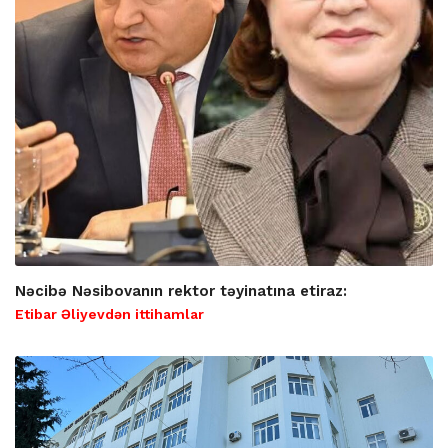
Nəcibə Nəsibovanın rektor təyinatına etiraz:
Etibar Əliyevdən ittihamlar