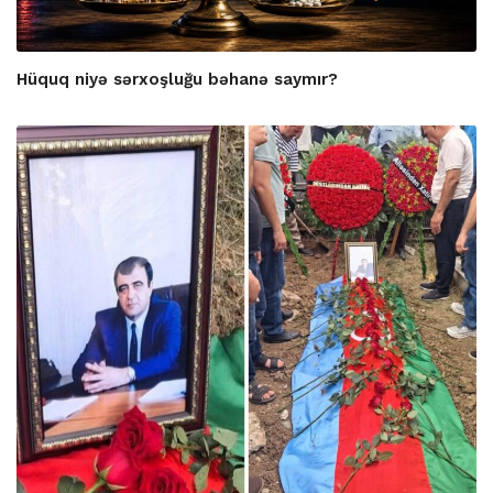
Hüquq niyə sərxoşluğu bəhanə saymır?