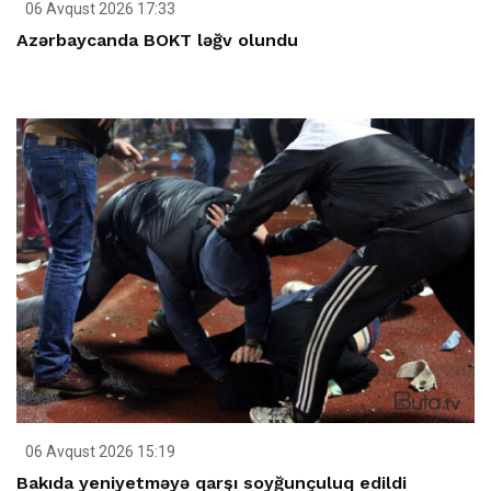
06 Avqust 2026 17:33
Azərbaycanda BOKT ləğv olundu
06 Avqust 2026 15:19
Bakıda yeniyetməyə qarşı soyğunçuluq edildi