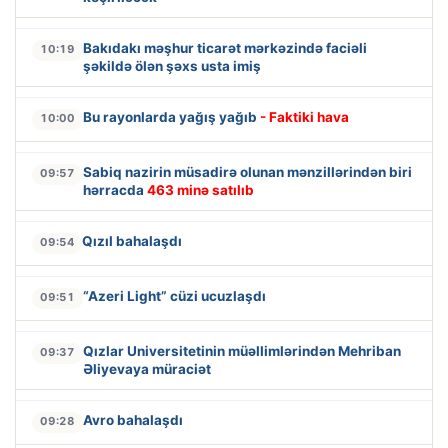
Bakıdakı məşhur ticarət mərkəzində faciəli
10:19
şəkildə ölən şəxs usta imiş
Bu rayonlarda yağış yağıb
- Faktiki hava
10:00
Sabiq nazirin müsadirə olunan mənzillərindən biri
09:57
hərracda
463 minə satılıb
Qızıl bahalaşdı
09:54
“Azeri Light” cüzi ucuzlaşdı
09:51
Qızlar Universitetinin müəllimlərindən Mehriban
09:37
Əliyevaya müraciət
Avro bahalaşdı
09:28