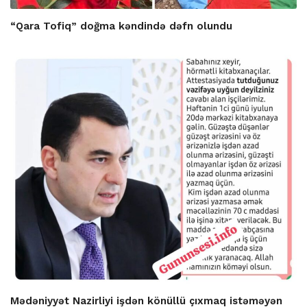
“Qara Tofiq” doğma kəndində dəfn olundu
Mədəniyyət Nazirliyi işdən könüllü çıxmaq istəməyən