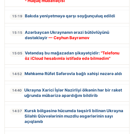
- Hüquq müdafiəçisi
Bakıda yeniyetməyə qarşı soyğunçuluq edildi
15:19
Azərbaycan Ukraynanın ərazi bütövlüyünü
15:15
dəstəkləyir
— Ceyhun Bayramov
Vətəndaş bu mağazadan şikayətçidir:
"Telefonu
15:05
öz iCloud hesabımla istifadə edə bilmədim"
Məhkəmə Rüfət Səfərovla bağlı xahişi nəzərə aldı
14:52
Ukrayna Xarici İşlər Nazirliyi ölkənin hər bir raket
14:40
uğrunda mübarizə apardığını bildirib
Kursk bölgəsinə hücumda təqsirli bilinən Ukrayna
14:37
Silahlı Qüvvələrinin muzdlu əsgərlərinin sayı
açıqlanıb