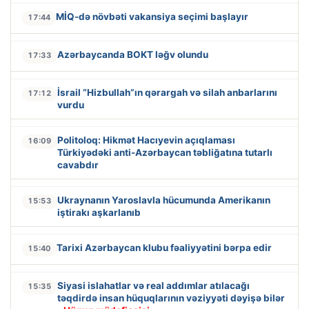
MİQ-də növbəti vakansiya seçimi başlayır
17:44
Azərbaycanda BOKT ləğv olundu
17:33
İsrail “Hizbullah”ın qərargah və silah anbarlarını
17:12
vurdu
Politoloq: Hikmət Hacıyevin açıqlaması
16:09
Türkiyədəki anti-Azərbaycan təbliğatına tutarlı
cavabdır
Ukraynanın Yaroslavla hücumunda Amerikanın
15:53
iştirakı aşkarlanıb
Tarixi Azərbaycan klubu fəaliyyətini bərpa edir
15:40
Siyasi islahatlar və real addımlar atılacağı
15:35
təqdirdə insan hüquqlarının vəziyyəti dəyişə bilər