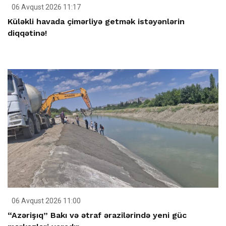
06 Avqust 2026 11:17
Küləkli havada çimərliyə getmək istəyənlərin
diqqətinə!
06 Avqust 2026 11:00
“Azərişıq” Bakı və ətraf ərazilərində yeni güc