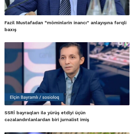
Fazil Mustafadan “möminlərin inancı” anlayışına fərqli
baxış
SSRİ bayraqları ilə yürüş etdiyi üçün
cəzalandırılanlardan biri jurnalist imiş