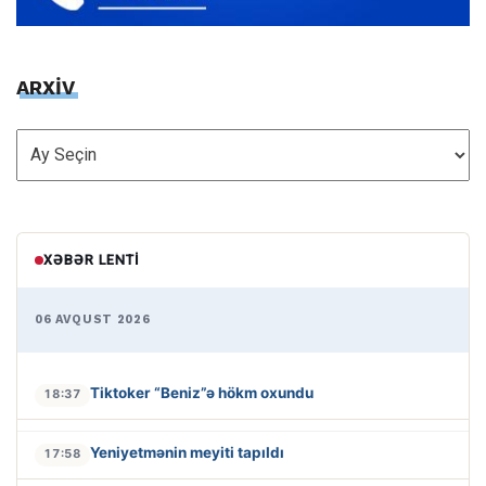
ARXİV
ARXİV
XƏBƏR LENTI
06 AVQUST 2026
Tiktoker “Beniz”ə hökm oxundu
18:37
Yeniyetmənin meyiti tapıldı
17:58