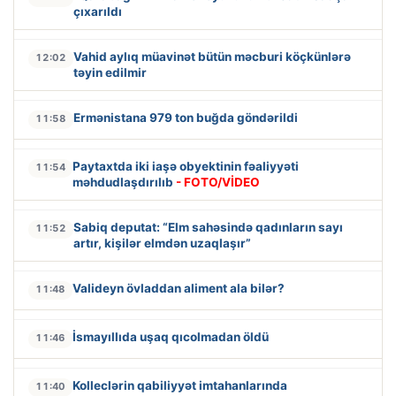
çıxarıldı
Vahid aylıq müavinət bütün məcburi köçkünlərə
12:02
təyin edilmir
Ermənistana 979 ton buğda göndərildi
11:58
Paytaxtda iki iaşə obyektinin fəaliyyəti
11:54
məhdudlaşdırılıb
- FOTO/VİDEO
Sabiq deputat: “Elm sahəsində qadınların sayı
11:52
artır, kişilər elmdən uzaqlaşır”
Valideyn övladdan aliment ala bilər?
11:48
İsmayıllıda uşaq qıcolmadan öldü
11:46
Kolleclərin qabiliyyət imtahanlarında
11:40