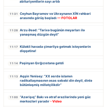
abituriyentlərin sayı artıb
Ceyhun Bayramov və Ukraynanın XİN rəhbəri
11:31
arasında görüş başladı
— FOTOLAR
Arzu Əsəd: “Tarixə bugünün meyarları ilə
11:28
yanaşmaq düzgün deyil”
Küləkli havada çimərliyə getmək istəyənlərin
11:17
diqqətinə!
Paşinyan Qırğızıstana getdi
11:14
Aqşin Yenisey: “XX əsrdə islamın
11:13
radikallaşmasının əsas səbəbi din deyil, dinlə
bütünləşmiş millətçilikdir”
“Azərişıq” Bakı və ətraf ərazilərində yeni güc
11:00
mərkəzləri yaradır
- Video