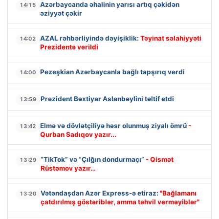
Azərbaycanda əhalinin yarısı artıq çəkidən
14:15
əziyyət çəkir
AZAL rəhbərliyində dəyişiklik:
Təyinat səlahiyyəti
14:02
Prezidentə verildi
Pezeşkian Azərbaycanla bağlı tapşırıq verdi
14:00
Prezident Bəxtiyar Aslanbəylini təltif etdi
13:59
Elmə və dövlətçiliyə həsr olunmuş ziyalı ömrü
-
13:42
Qurban Sadıqov yazır...
“TikTok” və “Çılğın dondurmaçı”
- Qismət
13:29
Rüstəmov yazır…
Vətəndaşdan Azər Express-ə etiraz:
"Bağlamanı
13:20
çatdırılmış göstəriblər, amma təhvil verməyiblər"