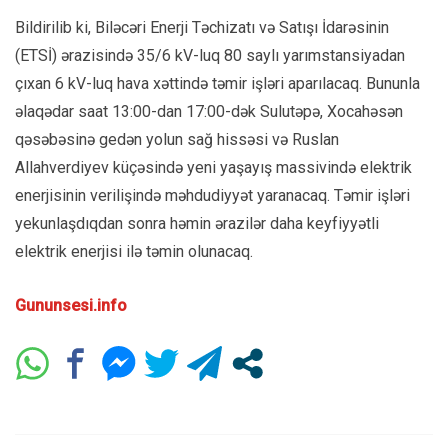
Bildirilib ki, Biləcəri Enerji Təchizatı və Satışı İdarəsinin
(ETSİ) ərazisində 35/6 kV-luq 80 saylı yarımstansiyadan
çıxan 6 kV-luq hava xəttində təmir işləri aparılacaq. Bununla
əlaqədar saat 13:00-dan 17:00-dək Sulutəpə, Xocahəsən
qəsəbəsinə gedən yolun sağ hissəsi və Ruslan
Allahverdiyev küçəsində yeni yaşayış massivində elektrik
enerjisinin verilişində məhdudiyyət yaranacaq. Təmir işləri
yekunlaşdıqdan sonra həmin ərazilər daha keyfiyyətli
elektrik enerjisi ilə təmin olunacaq.
Gununsesi.info