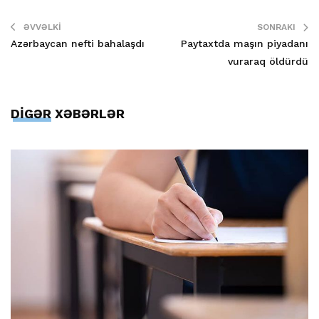
ƏVVƏLKI
SONRAKI
Azərbaycan nefti bahalaşdı
Paytaxtda maşın piyadanı
vuraraq öldürdü
DİGƏR XƏBƏRLƏR