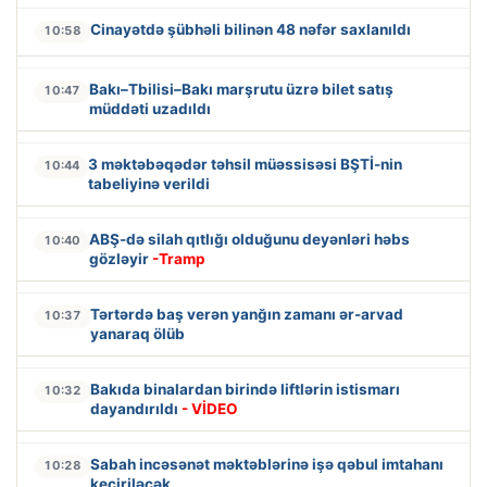
Cinayətdə şübhəli bilinən 48 nəfər saxlanıldı
10:58
Bakı–Tbilisi–Bakı marşrutu üzrə bilet satış
10:47
müddəti uzadıldı
3 məktəbəqədər təhsil müəssisəsi BŞTİ-nin
10:44
tabeliyinə verildi
ABŞ-də silah qıtlığı olduğunu deyənləri həbs
10:40
gözləyir
-Tramp
Tərtərdə baş verən yanğın zamanı ər-arvad
10:37
yanaraq ölüb
Bakıda binalardan birində liftlərin istismarı
10:32
dayandırıldı
- VİDEO
Sabah incəsənət məktəblərinə işə qəbul imtahanı
10:28
keçiriləcək