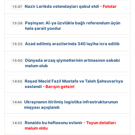
Nazir Lerikdə vətəndaşları qəbul etdi
- Fotolar
15:47
Paşinyan: Aİ-yə üzvlüklə bağlı referendum üçün
15:36
hələ şərait yoxdur
Azad edilmiş ərazilərində 340 layihə icra edilib
15:25
Dünyada ərzaq qiymətlərinin artmasının səbəbi
15:00
məlum olub
Rəşad Məcid Fazil Mustafa və Taleh Şahsuvarlıya
14:50
səsləndi
- Barışın getsin!
Ukraynanın itirilmiş logistika infrastrukturunun
14:44
miqyası açıqlanıb
Ronaldo bu həftəsonu evlənir
- Toyun detalları
14:35
məlum oldu