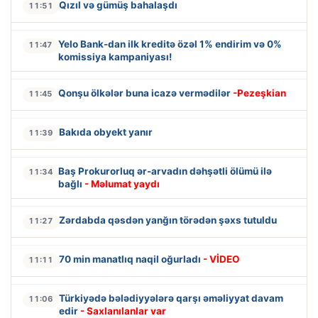
Qızıl və gümüş bahalaşdı
11:51
Yelo Bank-dan ilk kreditə özəl 1% endirim və 0%
11:47
komissiya kampaniyası!
Qonşu ölkələr buna icazə vermədilər
-Pezeşkian
11:45
Bakıda obyekt yanır
11:39
Baş Prokurorluq ər-arvadın dəhşətli ölümü ilə
11:34
bağlı
- Məlumat yaydı
Zərdabda qəsdən yanğın törədən şəxs tutuldu
11:27
70 min manatlıq naqil oğurladı
- VİDEO
11:11
Türkiyədə bələdiyyələrə qarşı əməliyyat davam
11:06
edir
- Saxlanılanlar var