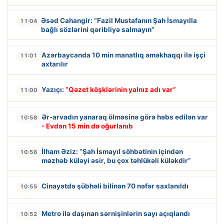
Əsəd Cahangir: “Fazil Mustafanın Şah İsmayılla
11:04
bağlı sözlərini qəribliyə salmayın”
Azərbaycanda 10 min manatlıq əməkhaqqı ilə işçi
11:01
axtarılır
Yazıçı:
“Qəzet köşklərinin yalnız adı var”
11:00
Ər-arvadın yanaraq ölməsinə görə həbs edilən var
10:58
- Evdən 15 min də oğurlanıb
İlham Əziz: “Şah İsmayıl söhbətinin içindən
10:56
məzhəb küləyi əsir, bu çox təhlükəli küləkdir”
Cinayətdə şübhəli bilinən 70 nəfər saxlanıldı
10:55
Metro ilə daşınan sərnişinlərin sayı açıqlandı
10:52