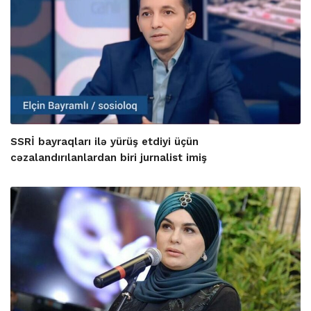
SSRİ bayraqları ilə yürüş etdiyi üçün
cəzalandırılanlardan biri jurnalist imiş