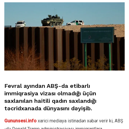
Fevral ayından ABŞ-da etibarlı
immiqrasiya vizası olmadığı üçün
saxlanılan haitili qadın saxlandığı
təcridxanada dünyasını dəyişib.
Gununsesi.info
xarici mediaya istinadən xəbər verir ki, ABŞ
-də Donald Tramp administrasiyası immiqrantlara