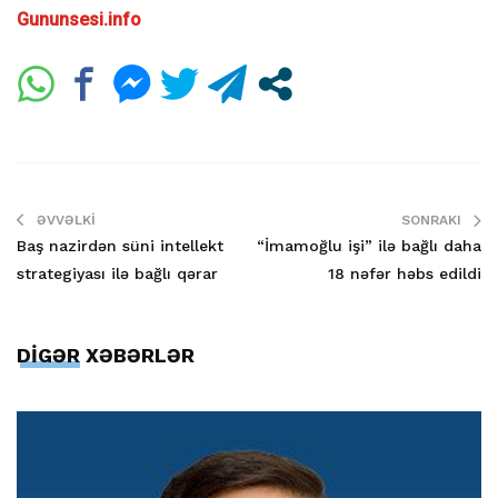
Gununsesi.info
ƏVVƏLKI
SONRAKI
Baş nazirdən süni intellekt
“İmamoğlu işi” ilə bağlı daha
strategiyası ilə bağlı qərar
18 nəfər həbs edildi
DİGƏR XƏBƏRLƏR