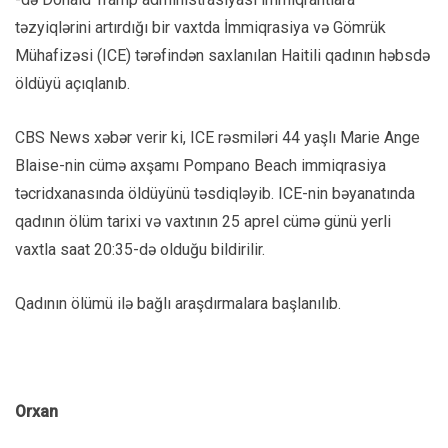
təzyiqlərini artırdığı bir vaxtda İmmiqrasiya və Gömrük
Mühafizəsi (ICE) tərəfindən saxlanılan Haitili qadının həbsdə
öldüyü açıqlanıb.
CBS News xəbər verir ki, ICE rəsmiləri 44 yaşlı Marie Ange
Blaise-nin cümə axşamı Pompano Beach immiqrasiya
təcridxanasında öldüyünü təsdiqləyib. ICE-nin bəyanatında
qadının ölüm tarixi və vaxtının 25 aprel cümə günü yerli
vaxtla saat 20:35-də olduğu bildirilir.
Qadının ölümü ilə bağlı araşdırmalara başlanılıb.
Orxan