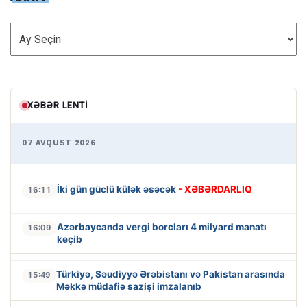
ARXİV
XƏBƏR LENTI
07 AVQUST 2026
İki gün güclü külək əsəcək
- XƏBƏRDARLIQ
16:11
Azərbaycanda vergi borcları 4 milyard manatı
16:09
keçib
Türkiyə, Səudiyyə Ərəbistanı və Pakistan arasında
15:49
Məkkə müdafiə sazişi imzalanıb