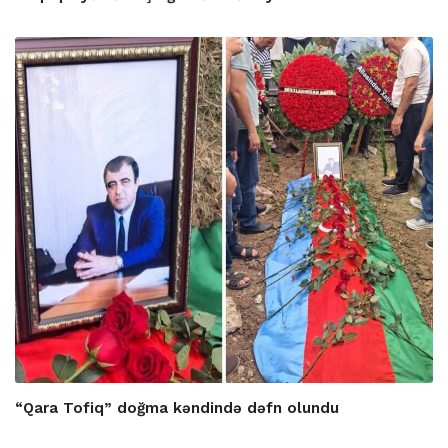
“Qara Tofiq” doğma kəndində dəfn olundu