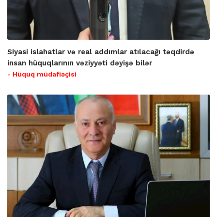
Siyasi islahatlar və real addımlar atılacağı təqdirdə
insan hüquqlarının vəziyyəti dəyişə bilər
- Hüquq müdafiəçisi