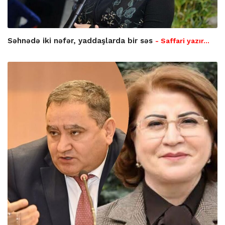
Səhnədə iki nəfər, yaddaşlarda bir səs
- Saffari yazır…