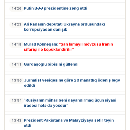
Putin BƏƏ prezidentinə zəng etdi
14:26
Ali Radanın deputatı Ukrayna ordusundakı
14:23
korrupsiyadan danışıb
Murad Köhnəqala:
"Şah İsmayıl mövzusu İranın
14:18
sifarişi ilə köpükləndirilir"
Qardaşoğlu bibisini gülləndi
14:11
Jurnalist vəsiqəsinə görə 20 manatlıq ödəniş ləğv
13:56
edildi
“Rusiyanın müharibəni dayandırmaq üçün siyasi
13:54
iradəsi hələ də yoxdur”
Prezident Pakistana və Malayziyaya səfir təyin
13:43
etdi