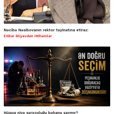
Nəcibə Nəsibovanın rektor təyinatına etiraz:
Etibar Əliyevdən ittihamlar
Hüquq niyə sərxoşluğu bəhanə saymır?