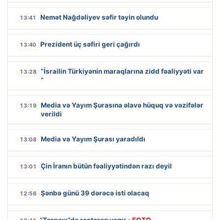
Nemət Nağdəliyev səfir təyin olundu
13:41
Prezident üç səfiri geri çağırdı
13:40
“İsrailin Türkiyənin maraqlarına zidd fəaliyyəti var
13:28
“
Media və Yayım Şurasına əlavə hüquq və vəzifələr
13:19
verildi
Media və Yayım Şurası yaradıldı
13:08
Çin İranın bütün fəaliyyətindən razı deyil
13:01
Şənbə günü 39 dərəcə isti olacaq
12:56
“Torqovı”da restoran yanır
- FOTO