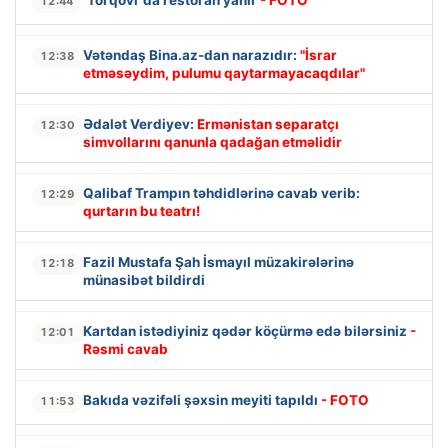
12:44
Vətəndaş Bina.az-dan narazıdır:
"İsrar
12:38
etməsəydim, pulumu qaytarmayacaqdılar"
Ədalət Verdiyev:
Ermənistan separatçı
12:30
simvollarını qanunla qadağan etməlidir
Qalibaf Trampın təhdidlərinə cavab verib:
12:29
qurtarın bu teatrı!
Fazil Mustafa Şah İsmayıl müzakirələrinə
12:18
münasibət bildirdi
Kartdan istədiyiniz qədər köçürmə edə bilərsiniz
-
12:01
Rəsmi cavab
Bakıda vəzifəli şəxsin meyiti tapıldı
- FOTO
11:53