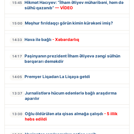
Hikmət Hacıyev: “İlham Əliyev müharibəni, həm də
15:45
sülhü qazanıb”
— VİDEO
Məşhur fırıldaqçı görün kimin kürəkəni imiş?
15:00
Hava ilə bağlı
- Xəbərdarlıq
14:33
Paşinyanın prezident İlham Əliyevə zəngi sülhün
14:17
bərqərarı deməkdir
Premyer Liqadan La Liqaya getdi
14:05
Jurnalistlərə hücum edənlərlə bağlı araşdırma
13:37
aparılır
Oğlu öldürülən ata qisas almağa çalışdı
- 5 illik
13:30
həbs edildi