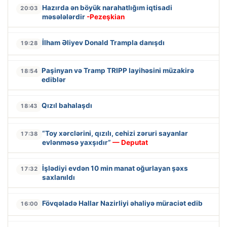
Hazırda ən böyük narahatlığım iqtisadi
20:03
məsələlərdir
-Pezeşkian
İlham Əliyev Donald Trampla danışdı
19:28
Paşinyan və Tramp TRIPP layihəsini müzakirə
18:54
ediblər
Qızıl bahalaşdı
18:43
“Toy xərclərini, qızılı, cehizi zəruri sayanlar
17:38
evlənməsə yaxşıdır”
— Deputat
İşlədiyi evdən 10 min manat oğurlayan şəxs
17:32
saxlanıldı
Fövqəladə Hallar Nazirliyi əhaliyə müraciət edib
16:00