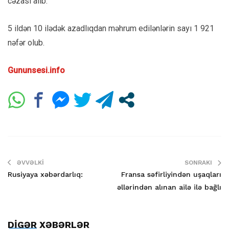
cəzası alıb.
5 ildən 10 ilədək azadlıqdan məhrum edilənlərin sayı 1 921
nəfər olub.
Gununsesi.info
ƏVVƏLKI
SONRAKI
Rusiyaya xəbərdarlıq:
Fransa səfirliyindən uşaqları
əllərindən alınan ailə ilə bağlı
DİGƏR XƏBƏRLƏR