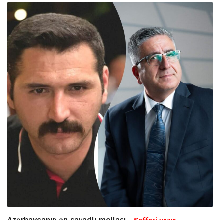
Azərbaycanın ən savadlı mollası
- Saffari yazır…