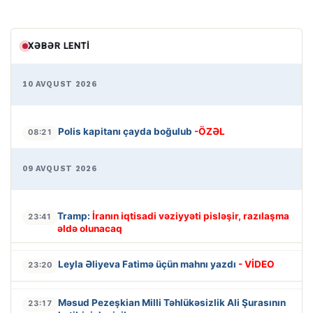
XƏBƏR LENTI
10 AVQUST 2026
Polis kapitanı çayda boğulub
-ÖZƏL
08:21
09 AVQUST 2026
Tramp:
İranın iqtisadi vəziyyəti pisləşir, razılaşma
23:41
əldə olunacaq
Leyla Əliyeva Fatimə üçün mahnı yazdı
- VİDEO
23:20
Məsud Pezeşkian Milli Təhlükəsizlik Ali Şurasının
23:17