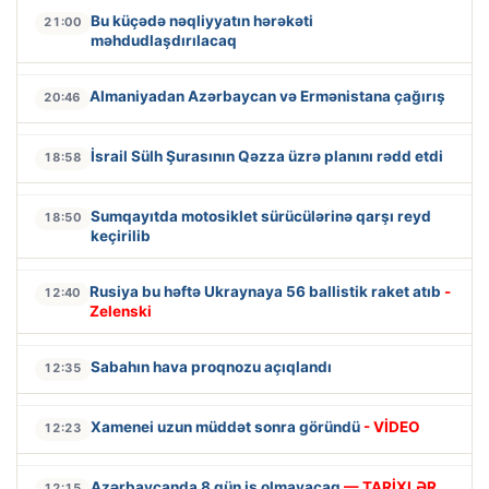
Bu küçədə nəqliyyatın hərəkəti
21:00
məhdudlaşdırılacaq
Almaniyadan Azərbaycan və Ermənistana çağırış
20:46
İsrail Sülh Şurasının Qəzza üzrə planını rədd etdi
18:58
Sumqayıtda motosiklet sürücülərinə qarşı reyd
18:50
keçirilib
Rusiya bu həftə Ukraynaya 56 ballistik raket atıb
-
12:40
Zelenski
Sabahın hava proqnozu açıqlandı
12:35
Xamenei uzun müddət sonra göründü
- VİDEO
12:23
Azərbaycanda 8 gün iş olmayacaq
— TARİXLƏR
12:15