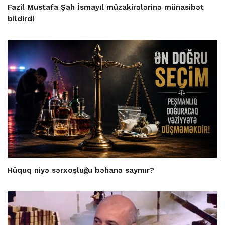
Fazil Mustafa Şah İsmayıl müzakirələrinə münasibət
bildirdi
Hüquq niyə sərxoşluğu bəhanə saymır?