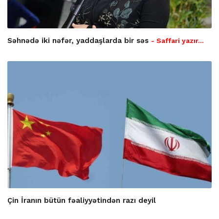
Səhnədə iki nəfər, yaddaşlarda bir səs
- Saffari yazır…
Çin İranın bütün fəaliyyətindən razı deyil