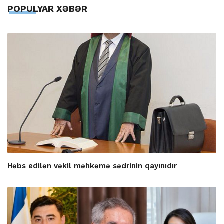
POPULYAR XƏBƏR
Həbs edilən vəkil məhkəmə sədrinin qayınıdır