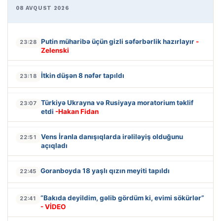
08 AVQUST 2026
Putin müharibə üçün gizli səfərbərlik hazırlayır
-
23:28
Zelenski
İtkin düşən 8 nəfər tapıldı
23:18
Türkiyə Ukrayna və Rusiyaya moratorium təklif
23:07
etdi
-Hakan Fidan
Vens İranla danışıqlarda irəliləyiş olduğunu
22:51
açıqladı
Goranboyda 18 yaşlı qızın meyiti tapıldı
22:45
“Bakıda deyildim, gəlib gördüm ki, evimi sökürlər”
22:41
- VİDEO