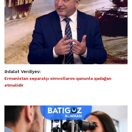
Ədalət Verdiyev:
Ermənistan separatçı simvollarını qanunla qadağan
etməlidir