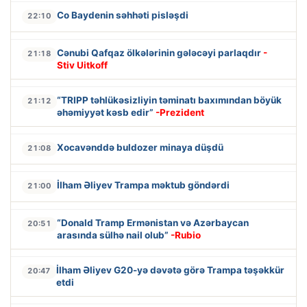
Co Baydenin səhhəti pisləşdi
22:10
Cənubi Qafqaz ölkələrinin gələcəyi parlaqdır
-
21:18
Stiv Uitkoff
“TRIPP təhlükəsizliyin təminatı baxımından böyük
21:12
əhəmiyyət kəsb edir”
-Prezident
Xocavənddə buldozer minaya düşdü
21:08
İlham Əliyev Trampa məktub göndərdi
21:00
“Donald Tramp Ermənistan və Azərbaycan
20:51
arasında sülhə nail olub”
-Rubio
İlham Əliyev G20-yə dəvətə görə Trampa təşəkkür
20:47
etdi