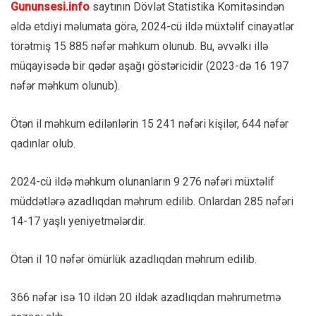
Gununsesi.info
saytının Dövlət Statistika Komitəsindən
əldə etdiyi məlumata görə, 2024-cü ildə müxtəlif cinayətlər
törətmiş 15 885 nəfər məhkum olunub. Bu, əvvəlki illə
müqayisədə bir qədər aşağı göstəricidir (2023-də 16 197
nəfər məhkum olunub).
Ötən il məhkum edilənlərin 15 241 nəfəri kişilər, 644 nəfər
qadınlar olub.
2024-cü ildə məhkum olunanların 9 276 nəfəri müxtəlif
müddətlərə azadlıqdan məhrum edilib. Onlardan 285 nəfəri
14-17 yaşlı yeniyetmələrdir.
Ötən il 10 nəfər ömürlük azadlıqdan məhrum edilib.
366 nəfər isə 10 ildən 20 ildək azadlıqdan məhrumetmə