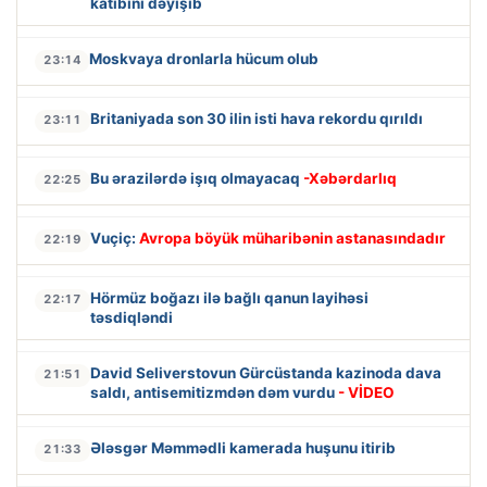
katibini dəyişib
Moskvaya dronlarla hücum olub
23:14
Britaniyada son 30 ilin isti hava rekordu qırıldı
23:11
Bu ərazilərdə işıq olmayacaq
-Xəbərdarlıq
22:25
Vuçiç:
Avropa böyük müharibənin astanasındadır
22:19
Hörmüz boğazı ilə bağlı qanun layihəsi
22:17
təsdiqləndi
David Seliverstovun Gürcüstanda kazinoda dava
21:51
saldı, antisemitizmdən dəm vurdu
- VİDEO
Ələsgər Məmmədli kamerada huşunu itirib
21:33