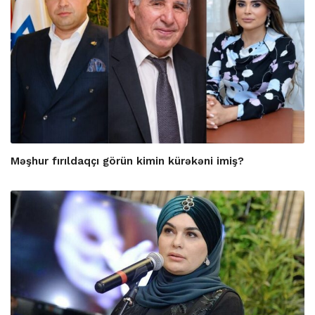
Məşhur fırıldaqçı görün kimin kürəkəni imiş?