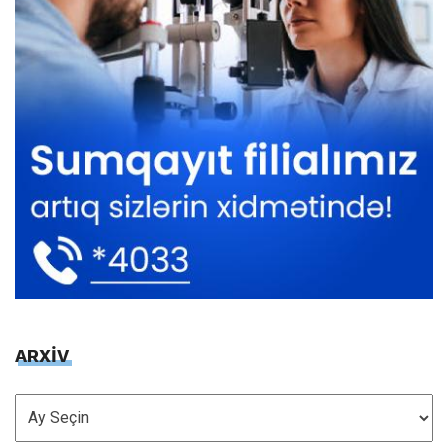
ARXİV
ARXİV