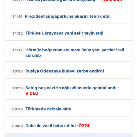
Prezident sinqapurlu həmkarını təbrik etdi
11:44
Türkiyə Ukraynaya yeni səfir təyin etdi
11:22
Hörmüz boğazının açılması üçün yeni şərtlər irəli
11:17
sürülüb
Rusiya Odessaya kütləvi zərbə endirdi
10:33
Sabiq baş nazirin oğlu villasında qandallandı
-
10:29
VİDEO
Türkiyədə zəlzələ oldu
09:16
Daha iki vəkil həbs edildi
-ÖZƏL
09:00