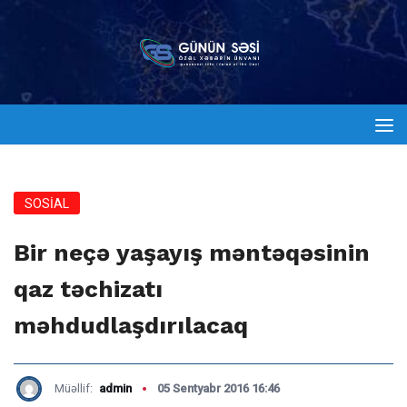
SOSİAL
Bir neçə yaşayış məntəqəsinin
qaz təchizatı
məhdudlaşdırılacaq
Müəllif:
admin
05 Sentyabr 2016 16:46