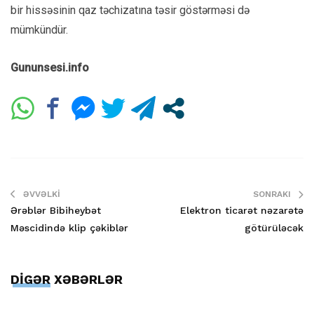
bir hissəsinin qaz təchizatına təsir göstərməsi də
mümkündür.
Gununsesi.info
ƏVVƏLKI
SONRAKI
Ərəblər Bibiheybət
Elektron ticarət nəzarətə
Məscidində klip çəkiblər
götürüləcək
DİGƏR XƏBƏRLƏR