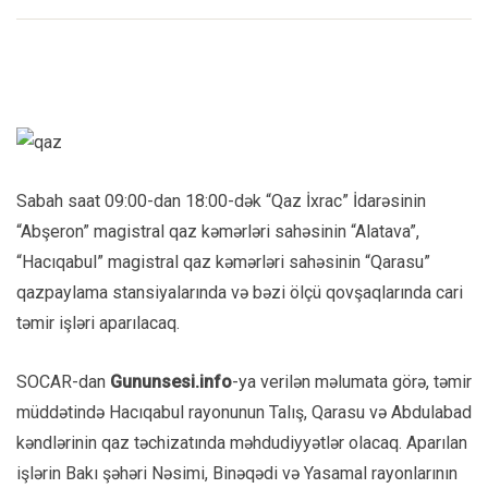
Sabah saat 09:00-dan 18:00-dək “Qaz İxrac” İdarəsinin
“Abşeron” magistral qaz kəmərləri sahəsinin “Alatava”,
“Hacıqabul” magistral qaz kəmərləri sahəsinin “Qarasu”
qazpaylama stansiyalarında və bəzi ölçü qovşaqlarında cari
təmir işləri aparılacaq.
SOCAR-dan
Gununsesi.info
-ya verilən məlumata görə, təmir
müddətində Hacıqabul rayonunun Talış, Qarasu və Abdulabad
kəndlərinin qaz təchizatında məhdudiyyətlər olacaq. Aparılan
işlərin Bakı şəhəri Nəsimi, Binəqədi və Yasamal rayonlarının