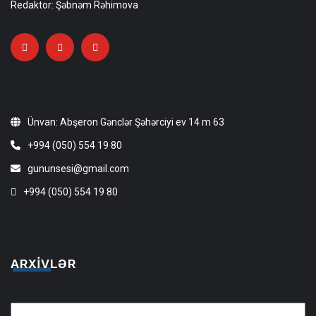
Redaktor: Şəbnəm Rəhimova
Ünvan: Abşeron Gənclər Şəhərciyi ev 14 m 63
+994 (050) 554 19 80
gununsesi@gmail.com
+994 (050) 554 19 80
ARXIVLƏR
Arxivlər