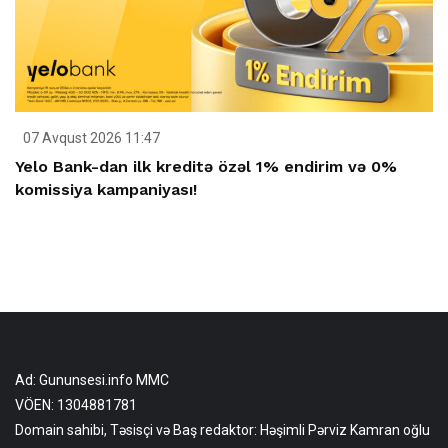
07 Avqust 2026 11:47
Yelo Bank-dan ilk kreditə özəl 1% endirim və 0%
komissiya kampaniyası!
Ad: Gununsesi.info MMC
VÖEN: 1304881781
Domain sahibi, Təsisçi və Baş redaktor: Həşimli Pərviz Kamran oğlu