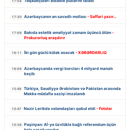
Təqaüdçüləri aldadıb pullarını taladı
17:58
Azərbaycanın ən savadlı mollası
- Saffari yazır…
17:30
Bakıda estetik əməliyyat zamanı üçüncü ölüm
-
17:09
Prokurorluq araşdırır
İki gün güclü külək əsəcək
- XƏBƏRDARLIQ
16:11
Azərbaycanda vergi borcları 4 milyard manatı
16:09
keçib
Türkiyə, Səudiyyə Ərəbistanı və Pakistan arasında
15:49
Məkkə müdafiə sazişi imzalanıb
Nazir Lerikdə vətəndaşları qəbul etdi
- Fotolar
15:47
Paşinyan: Aİ-yə üzvlüklə bağlı referendum üçün
15:36
hələ şərait yoxdur