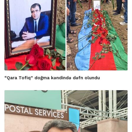
“Qara Tofiq” doğma kəndində dəfn olundu