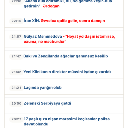
“Allaha dua edirəm ki, bu, bölgəmizə xeyir-dua
22:36
gətirsin”
-Ərdoğan
İran XİN:
Əvvəlcə qalib gəlin, sonra danışın
22:15
Gülyaz Məmmədova
- "Həyat yoldaşın istəmirsə,
21:57
oxuma, nə məcburdur"
Bakı və Zəngilanda ağaclar qanunsuz kəsilib
21:47
Yeni Klinikanın direktor müavini işdən çıxarıldı
21:42
Laçında yanğın olub
21:21
Zelenski Serbiyaya getdi
20:50
17 yaşlı qıza nişan mərasimi keçirənlər polisə
20:27
dəvət olundu