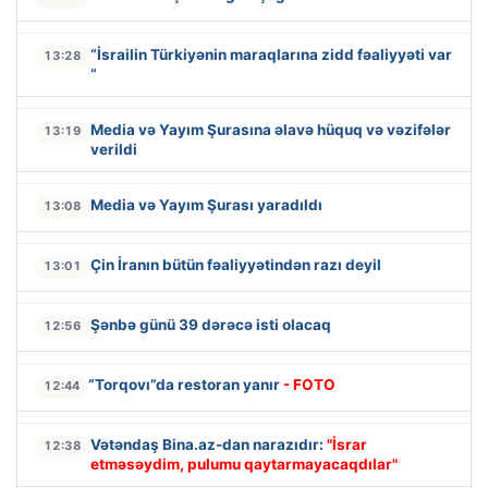
“İsrailin Türkiyənin maraqlarına zidd fəaliyyəti var
13:28
“
Media və Yayım Şurasına əlavə hüquq və vəzifələr
13:19
verildi
Media və Yayım Şurası yaradıldı
13:08
Çin İranın bütün fəaliyyətindən razı deyil
13:01
Şənbə günü 39 dərəcə isti olacaq
12:56
“Torqovı”da restoran yanır
- FOTO
12:44
Vətəndaş Bina.az-dan narazıdır:
"İsrar
12:38
etməsəydim, pulumu qaytarmayacaqdılar"