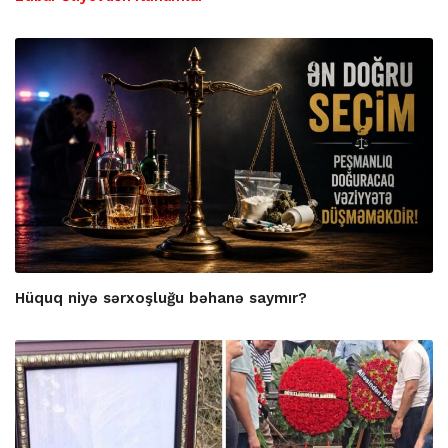
Hüquq niyə sərxoşluğu bəhanə saymır?