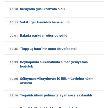
Rusiyada güclü zəlzələ oldu
20:18
Vəkil İlqar Həmidov həbs edildi
20:13
Bakıda parkdan oğurluq edildi
20:01
“Toppuş bacı”nın atası da vəfat etdi
19:46
Beyləqanda su kanalında çimən yeniyetmə
19:33
boğulub
Süleyman Mikayılovun 10 illik müavininə hökm
19:20
oxundu
Təqaüdçülərin pulunu talayan şəxs saxlanıldı
19:10