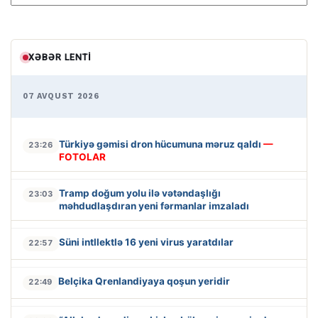
XƏBƏR LENTI
07 AVQUST 2026
Türkiyə gəmisi dron hücumuna məruz qaldı
—
23:26
FOTOLAR
Tramp doğum yolu ilə vətəndaşlığı
23:03
məhdudlaşdıran yeni fərmanlar imzaladı
Süni intllektlə 16 yeni virus yaratdılar
22:57
Belçika Qrenlandiyaya qoşun yeridir
22:49