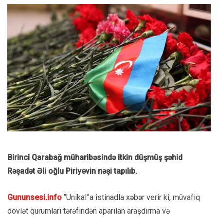
Birinci Qarabağ müharibəsində itkin düşmüş şəhid
Rəşadət Əli oğlu Piriyevin nəşi tapılıb.
Gununsesi.info
“Unikal”a istinadla xəbər verir ki, müvafiq
dövlət qurumları tərəfindən aparılan araşdırma və