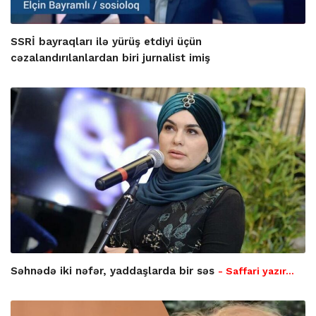
SSRİ bayraqları ilə yürüş etdiyi üçün
cəzalandırılanlardan biri jurnalist imiş
Səhnədə iki nəfər, yaddaşlarda bir səs
- Saffari yazır…