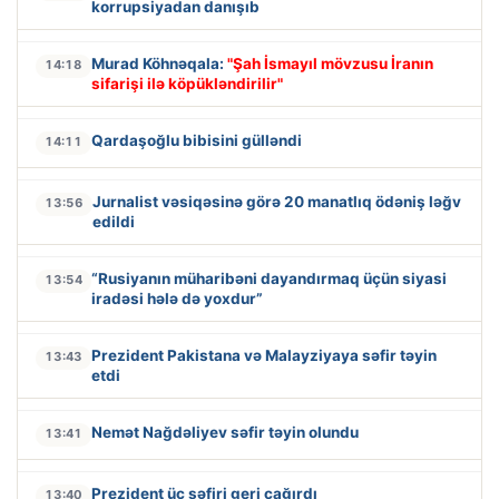
korrupsiyadan danışıb
Murad Köhnəqala:
"Şah İsmayıl mövzusu İranın
14:18
sifarişi ilə köpükləndirilir"
Qardaşoğlu bibisini gülləndi
14:11
Jurnalist vəsiqəsinə görə 20 manatlıq ödəniş ləğv
13:56
edildi
“Rusiyanın müharibəni dayandırmaq üçün siyasi
13:54
iradəsi hələ də yoxdur”
Prezident Pakistana və Malayziyaya səfir təyin
13:43
etdi
Nemət Nağdəliyev səfir təyin olundu
13:41
Prezident üç səfiri geri çağırdı
13:40