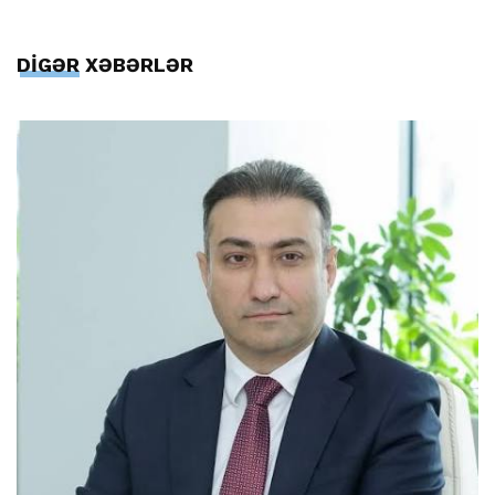
DİGƏR XƏBƏRLƏR