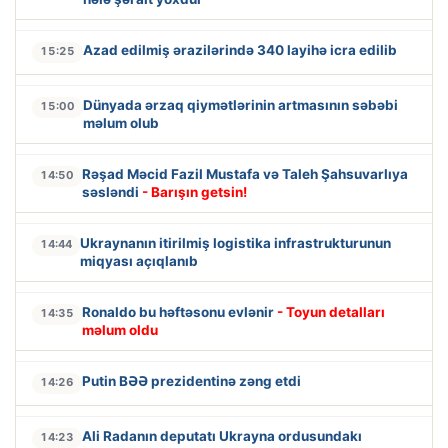
Azad edilmiş ərazilərində 340 layihə icra edilib
15:25
Dünyada ərzaq qiymətlərinin artmasının səbəbi
15:00
məlum olub
Rəşad Məcid Fazil Mustafa və Taleh Şahsuvarlıya
14:50
səsləndi
- Barışın getsin!
Ukraynanın itirilmiş logistika infrastrukturunun
14:44
miqyası açıqlanıb
Ronaldo bu həftəsonu evlənir
- Toyun detalları
14:35
məlum oldu
Putin BƏƏ prezidentinə zəng etdi
14:26
Ali Radanın deputatı Ukrayna ordusundakı
14:23