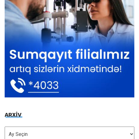
ARXİV
ARXİV