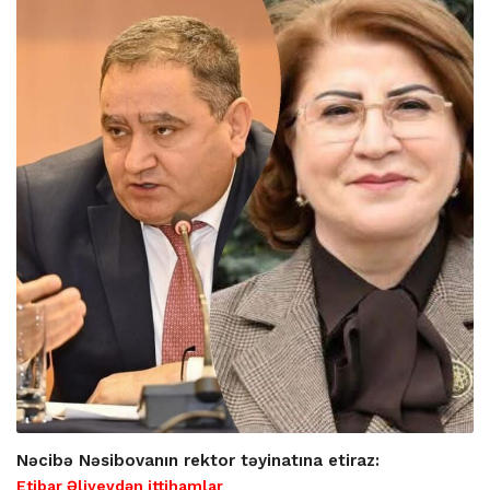
Nəcibə Nəsibovanın rektor təyinatına etiraz:
Etibar Əliyevdən ittihamlar