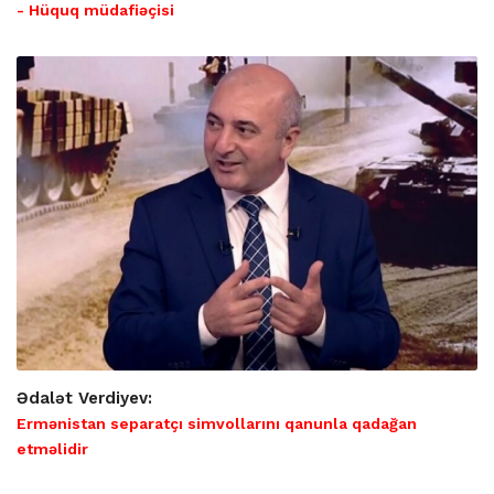
- Hüquq müdafiəçisi
Ədalət Verdiyev:
Ermənistan separatçı simvollarını qanunla qadağan
etməlidir