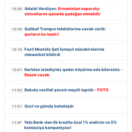
Ədalət Verdiyev:
Ermənistan separatçı
12:30
simvollarını qanunla qadağan etməlidir
Qalibaf Trampın təhdidlərinə cavab verib:
12:29
qurtarın bu teatrı!
Fazil Mustafa Şah İsmayıl müzakirələrinə
12:18
münasibət bildirdi
Kartdan istədiyiniz qədər köçürmə edə bilərsiniz
-
12:01
Rəsmi cavab
Bakıda vəzifəli şəxsin meyiti tapıldı
- FOTO
11:53
Qızıl və gümüş bahalaşdı
11:51
Yelo Bank-dan ilk kreditə özəl 1% endirim və 0%
11:47
komissiya kampaniyası!