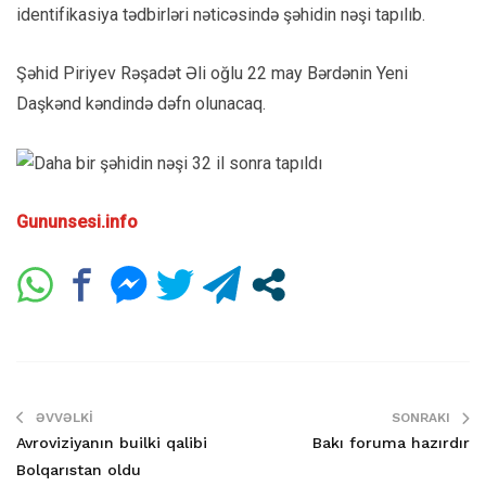
identifikasiya tədbirləri nəticəsində şəhidin nəşi tapılıb.
Şəhid Piriyev Rəşadət Əli oğlu 22 may Bərdənin Yeni
Daşkənd kəndində dəfn olunacaq.
Gununsesi.info
ƏVVƏLKI
SONRAKI
Avroviziyanın builki qalibi
Bakı foruma hazırdır
Bolqarıstan oldu