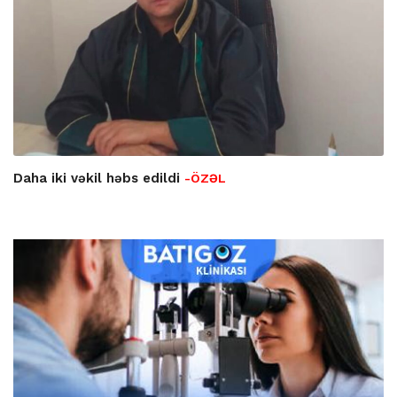
Daha iki vəkil həbs edildi
-ÖZƏL