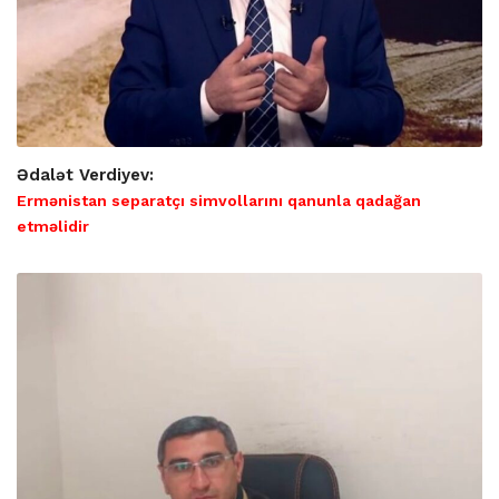
Ədalət Verdiyev:
Ermənistan separatçı simvollarını qanunla qadağan
etməlidir