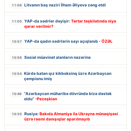
Litvanın baş naziri İlham Əliyevə zəng etdi
11:08
YAP-da sədrlər dəyişir:
Tərtər təşkilatında niyə
11:05
qərar verilmir?
YAP-da qadın sədrlərin sayı açıqlanıb
- ÖZƏL
10:57
Sosial müavinət alanların nəzərinə
10:56
Kürdə batan qız kikboksinq üzrə Azərbaycan
10:54
çempionu imiş
“Azərbaycan müharibə dövründə bizə dəstək
10:49
oldu”
-Pezeşkian
Rusiya:
Bakıda Almaniya ilə Ukrayna münaqişəsi
10:35
üzrə rəsmi danışıqlar aparılmayıb