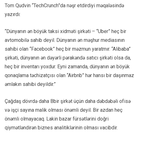
Tom Qudvin “TechCrunch”da nəşr etdirdiyi məqaləsində
yazırdı:
“Dünyanın ən böyük taksi xidməti şirkəti – “Uber” heç bir
avtomobilə sahib deyil. Dünyanın ən məşhur mediasının
sahibi olan “Facebook” heç bir məzmun yaratmır. “Alibaba”
şirkəti, dünyanın ən dəyərli pərakəndə satıcı şirkəti olsa da,
heç bir inventarı yoxdur. Eyni zamanda, dünyanın ən böyük
qonaqlama təchizatçısı olan “Airbnb” hər hansı bir daşınmaz
əmlakın sahibi deyildir.”
Çağdaş dövrdə daha Bbir şirkət üçün daha dəbdəbəli ofisə
və işçi sayına malik olması önəmli deyil. Bir azdan heç
önəmli olmayacaq. Lakin bazar fürsətlərini doğri
qiymətləndirən biznes analitiklərinin olması vacibdir.