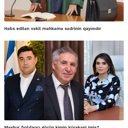
Həbs edilən vəkil məhkəmə sədrinin qayınıdır
Məşhur fırıldaqçı görün kimin kürəkəni imiş?