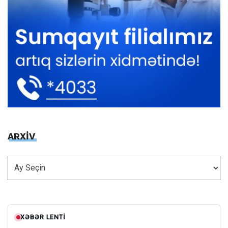
ARXİV
ARXİV
XƏBƏR LENTI