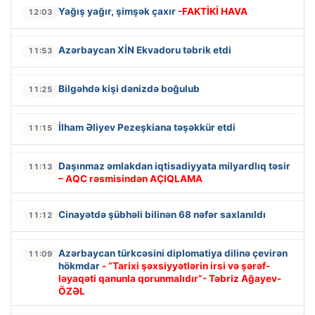
Yağış yağır, şimşək çaxır
-FAKTİKİ HAVA
12:03
Azərbaycan XİN Ekvadoru təbrik etdi
11:53
Bilgəhdə kişi dənizdə boğulub
11:25
İlham Əliyev Pezeşkiana təşəkkür etdi
11:15
Daşınmaz əmlakdan iqtisadiyyata milyardlıq təsir
11:13
– AQC rəsmisindən AÇIQLAMA
Cinayətdə şübhəli bilinən 68 nəfər saxlanıldı
11:12
Azərbaycan türkcəsini diplomatiya dilinə çevirən
11:09
hökmdar
- “Tarixi şəxsiyyətlərin irsi və şərəf-
ləyaqəti qanunla qorunmalıdır”- Təbriz Ağayev-
ÖZƏL