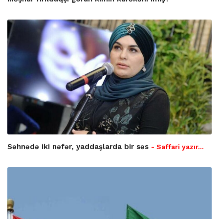
Səhnədə iki nəfər, yaddaşlarda bir səs
- Saffari yazır…