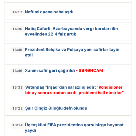
Neftimiz yenə bahalaşdı
14:17
Natiq Cəfərli: Azərbaycanda vergi borcları ilin
14:00
əvvəlindən 22,4 faiz artıb
Prezident Belçika və Polşaya yeni səfirlər təyin
13:49
etdi
Xanım səfir geri çağırıldı
- SƏRƏNCAM
13:46
Vətəndaş “İrşad”dan narazılıq edir:
“Kondisioner
13:33
bir ay sonra sıradan çıxdı, problemi həll etmirlər”
Şair Çingiz Əlioğlu dəfn olundu
13:22
Üç təşkilat FIFA prezidentinə qarşı birgə bəyanat
13:14
yaydı