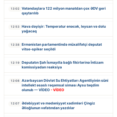
Vətəndaşlara 122 milyon manatdan çox ƏDV geri
13:02
qaytarılıb
Hava dəyişir: Temperatur enəcək, leysan və dolu
12:53
yağacaq
Ermənistan parlamentində müxalifətçi deputat
12:38
vitse-spiker seçildi
Deputatın Şah İsmayılla bağlı fikirlərinə İntizam
12:19
komissiyadan reaksiya
Azərbaycan Dövlət Su Ehtiyatları Agentliyinin süni
12:08
intellekt əsaslı rəqəmsal siması Aysu təqdim
olunub — VİDEO
- VİDEO
Ədəbiyyat və mədəniyyət xadimləri Çingiz
12:07
Əlioğlunun vəfatından yazdılar