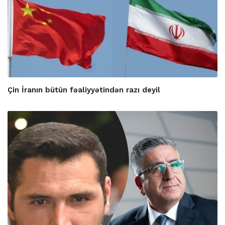
Çin İranın bütün fəaliyyətindən razı deyil