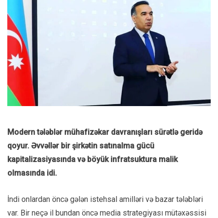
Modern tələblər mühafizəkar davranışları sürətlə geridə
qoyur. Əvvəllər bir şirkətin satınalma gücü
kapitalizasiyasında və böyük infratsuktura malik
olmasında idi.
İndi onlardan öncə gələn istehsal amilləri və bazar tələbləri
var. Bir neçə il bundan öncə media strategiyası mütəxəssisi