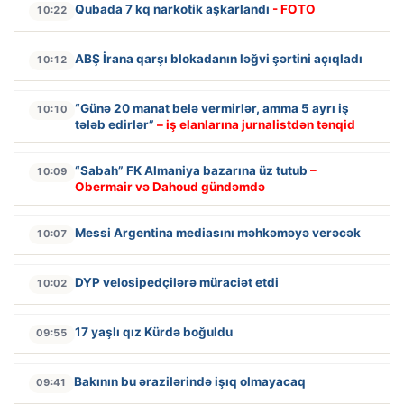
Qubada 7 kq narkotik aşkarlandı
- FOTO
10:22
ABŞ İrana qarşı blokadanın ləğvi şərtini açıqladı
10:12
“Günə 20 manat belə vermirlər, amma 5 ayrı iş
10:10
tələb edirlər”
– iş elanlarına jurnalistdən tənqid
“Sabah” FK Almaniya bazarına üz tutub
–
10:09
Obermair və Dahoud gündəmdə
Messi Argentina mediasını məhkəməyə verəcək
10:07
DYP velosipedçilərə müraciət etdi
10:02
17 yaşlı qız Kürdə boğuldu
09:55
Bakının bu ərazilərində işıq olmayacaq
09:41