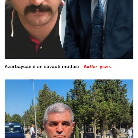
Azərbaycanın ən savadlı mollası
- Saffari yazır…