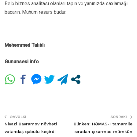
Belə biznes analitası olanları tapın və yanınızda saxlamağı
bacarın. Mühüm resurs budur.
Məhəmməd Talıblı
Gununsesi.info
ƏVVƏLKI
SONRAKI
Niyazi Bayramov növbəti
Blinken: HƏMAS-ı tamamilə
vətəndaş qəbulu keçirdi
sıradan çıxarmaq mümkün