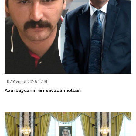
07 Avqust 2026 17:30
Azərbaycanın ən savadlı mollası