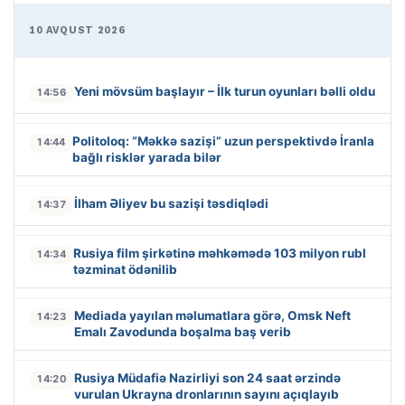
10 AVQUST 2026
Yeni mövsüm başlayır – İlk turun oyunları bəlli oldu
14:56
Politoloq: “Məkkə sazişi” uzun perspektivdə İranla
14:44
bağlı risklər yarada bilər
İlham Əliyev bu sazişi təsdiqlədi
14:37
Rusiya film şirkətinə məhkəmədə 103 milyon rubl
14:34
təzminat ödənilib
Mediada yayılan məlumatlara görə, Omsk Neft
14:23
Emalı Zavodunda boşalma baş verib
Rusiya Müdafiə Nazirliyi son 24 saat ərzində
14:20
vurulan Ukrayna dronlarının sayını açıqlayıb