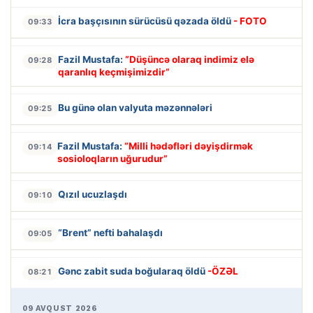
İcra başçısının sürücüsü qəzada öldü
- FOTO
09:33
Fazil Mustafa:
“Düşüncə olaraq indimiz elə
09:28
qaranlıq keçmişimizdir”
Bu günə olan valyuta məzənnələri
09:25
Fazil Mustafa:
“Milli hədəfləri dəyişdirmək
09:14
sosioloqların uğurudur”
Qızıl ucuzlaşdı
09:10
“Brent” nefti bahalaşdı
09:05
Gənc zabit suda boğularaq öldü
-ÖZƏL
08:21
09 AVQUST 2026