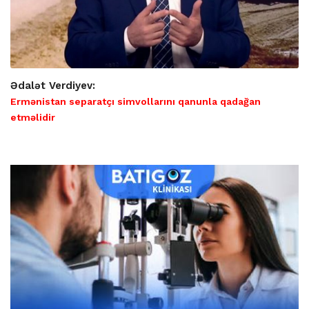
Ədalət Verdiyev:
Ermənistan separatçı simvollarını qanunla qadağan
etməlidir