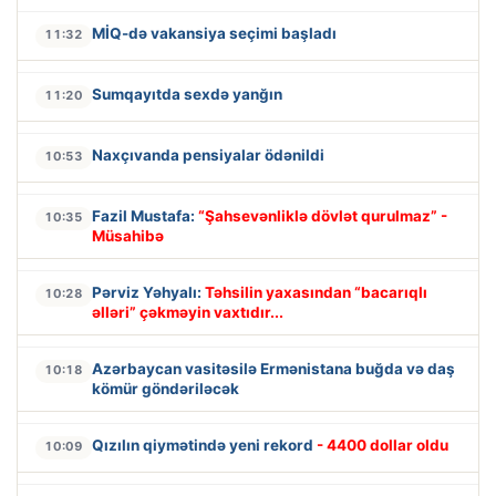
MİQ-də vakansiya seçimi başladı
11:32
Sumqayıtda sexdə yanğın
11:20
Naxçıvanda pensiyalar ödənildi
10:53
Fazil Mustafa:
“Şahsevənliklə dövlət qurulmaz” -
10:35
Müsahibə
Pərviz Yəhyalı:
Təhsilin yaxasından “bacarıqlı
10:28
əlləri” çəkməyin vaxtıdır...
Azərbaycan vasitəsilə Ermənistana buğda və daş
10:18
kömür göndəriləcək
Qızılın qiymətində yeni rekord
- 4400 dollar oldu
10:09