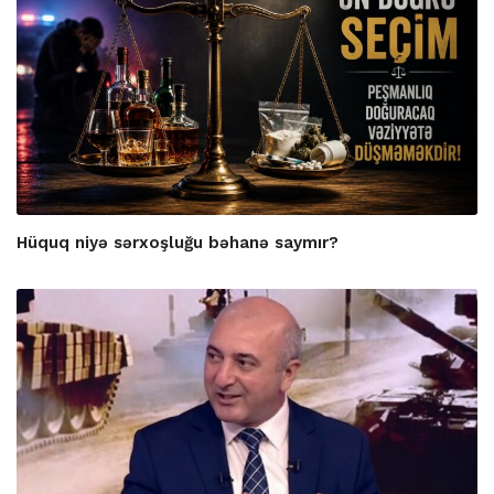
Hüquq niyə sərxoşluğu bəhanə saymır?