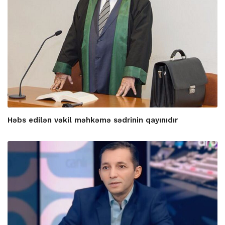
Həbs edilən vəkil məhkəmə sədrinin qayınıdır