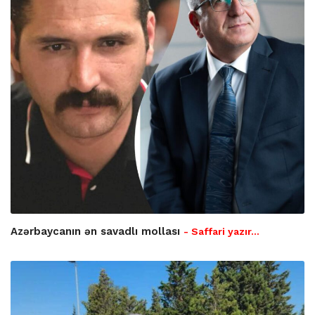
Azərbaycanın ən savadlı mollası
- Saffari yazır…