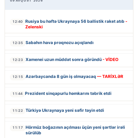
09 AVQUST 2026
Rusiya bu həftə Ukraynaya 56 ballistik raket atıb
-
12:40
Zelenski
Sabahın hava proqnozu açıqlandı
12:35
Xamenei uzun müddət sonra göründü
- VİDEO
12:23
Azərbaycanda 8 gün iş olmayacaq
— TARİXLƏR
12:15
Prezident sinqapurlu həmkarını təbrik etdi
11:44
Türkiyə Ukraynaya yeni səfir təyin etdi
11:22
Hörmüz boğazının açılması üçün yeni şərtlər irəli
11:17
sürülüb