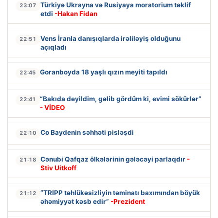
Türkiyə Ukrayna və Rusiyaya moratorium təklif
23:07
etdi
-Hakan Fidan
Vens İranla danışıqlarda irəliləyiş olduğunu
22:51
açıqladı
Goranboyda 18 yaşlı qızın meyiti tapıldı
22:45
“Bakıda deyildim, gəlib gördüm ki, evimi sökürlər”
22:41
- VİDEO
Co Baydenin səhhəti pisləşdi
22:10
Cənubi Qafqaz ölkələrinin gələcəyi parlaqdır
-
21:18
Stiv Uitkoff
“TRIPP təhlükəsizliyin təminatı baxımından böyük
21:12
əhəmiyyət kəsb edir”
-Prezident