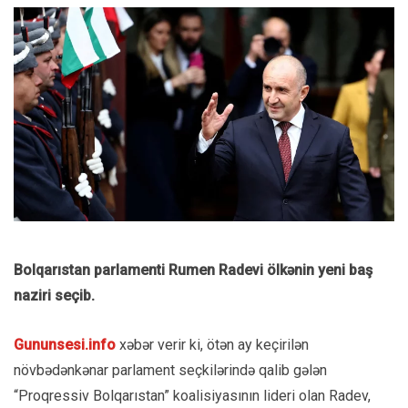
Bolqarıstan parlamenti Rumen Radevi ölkənin yeni baş
naziri seçib.
Gununsesi.info
xəbər verir ki, ötən ay keçirilən
növbədənkənar parlament seçkilərində qalib gələn
“Proqressiv Bolqarıstan” koalisiyasının lideri olan Radev,