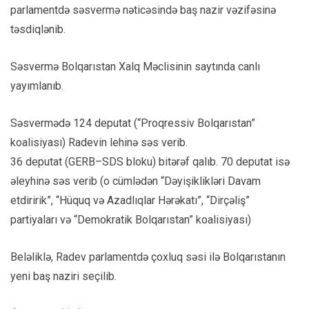
parlamentdə səsvermə nəticəsində baş nazir vəzifəsinə
təsdiqlənib.
Səsvermə Bolqarıstan Xalq Məclisinin saytında canlı
yayımlanıb.
Səsvermədə 124 deputat (“Proqressiv Bolqarıstan”
koalisiyası) Radevin lehinə səs verib.
36 deputat (GERB–SDS bloku) bitərəf qalıb. 70 deputat isə
əleyhinə səs verib (o cümlədən “Dəyişiklikləri Davam
etdiririk”, “Hüquq və Azadlıqlar Hərəkatı”, “Dirçəliş”
partiyaları və “Demokratik Bolqarıstan” koalisiyası)
Beləliklə, Radev parlamentdə çoxluq səsi ilə Bolqarıstanın
yeni baş naziri seçilib.