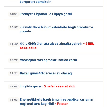
bərqərarı deməkdir
Premyer Liqadan La Liqaya getdi
14:05
Jurnalistlərə hücum edənlərlə bağlı araşdırma
13:37
aparılır
Oğlu öldürülən ata qisas almağa çalışdı
- 5 illik
13:30
həbs edildi
Vaşinqton razılaşmaları nəticə verib
13:22
Bazar günü 40 dərəcə isti olacaq
13:21
İmişlidə qəza
- 3 nəfər xəsarət aldı
13:04
Energetiklərlə bağlı ümumrespublika yarışının
13:03
regional turu keçirildi
- Fotolar