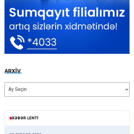
ARXİV
ARXİV
XƏBƏR LENTI