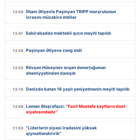
İlham Əliyevlə Paşinyan TRIPP marşrutunun
12:59
icrasını müzakirə etdilər
Sabirabadda məktəbli qızın meyiti tapıldı
12:41
Paşinyan Əliyevə zəng etdi
12:39
Rövşən Hüseynov orqan donorluğunun
12:22
əhəmiyyətindən danışıb
Dənizdə batan 16 yaşlı yeniyetmənin meyiti tapıldı
12:16
Ləman Ələşrəfqızı:
“Fazil Mustafa saytların dost
12:08
siyahısındadır”
“Liderlərin siyasi iradəsini yüksək
11:53
qiymətləndiririk”