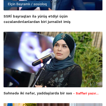
SSRİ bayraqları ilə yürüş etdiyi üçün
cəzalandırılanlardan biri jurnalist imiş
Səhnədə iki nəfər, yaddaşlarda bir səs
- Saffari yazır…