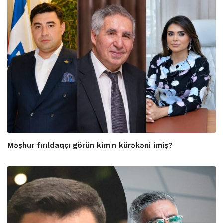
Məşhur fırıldaqçı görün kimin kürəkəni imiş?