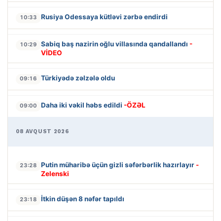
Rusiya Odessaya kütləvi zərbə endirdi
10:33
Sabiq baş nazirin oğlu villasında qandallandı
-
10:29
VİDEO
Türkiyədə zəlzələ oldu
09:16
Daha iki vəkil həbs edildi
-ÖZƏL
09:00
08 AVQUST 2026
Putin müharibə üçün gizli səfərbərlik hazırlayır
-
23:28
Zelenski
İtkin düşən 8 nəfər tapıldı
23:18