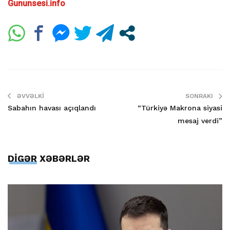
Gununsesi.info
ƏVVƏLKI
SONRAKI
Sabahın havası açıqlandı
“Türkiyə Makrona siyasi
mesaj verdi”
DİGƏR XƏBƏRLƏR