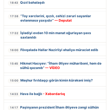
Qızıl bahalaşdı
18:43
“Toy xərclərini, qızılı, cehizi zəruri sayanlar
17:38
evlənməsə yaxşıdır”
— Deputat
İşlədiyi evdən 10 min manat oğurlayan şəxs
17:32
saxlanıldı
Fövqəladə Hallar Nazirliyi əhaliyə müraciət edib
16:00
Hikmət Hacıyev: “İlham Əliyev müharibəni, həm də
15:45
sülhü qazanıb”
— VİDEO
Məşhur fırıldaqçı görün kimin kürəkəni imiş?
15:00
Hava ilə bağlı
- Xəbərdarlıq
14:33
Paşinyanın prezident İlham Əliyevə zəngi sülhün
14:17