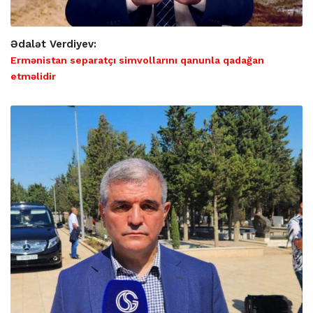
Ədalət Verdiyev:
Ermənistan separatçı simvollarını qanunla qadağan
etməlidir