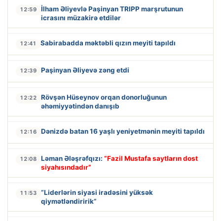
İlham Əliyevlə Paşinyan TRIPP marşrutunun
12:59
icrasını müzakirə etdilər
Sabirabadda məktəbli qızın meyiti tapıldı
12:41
Paşinyan Əliyevə zəng etdi
12:39
Rövşən Hüseynov orqan donorluğunun
12:22
əhəmiyyətindən danışıb
Dənizdə batan 16 yaşlı yeniyetmənin meyiti tapıldı
12:16
Ləman Ələşrəfqızı:
“Fazil Mustafa saytların dost
12:08
siyahısındadır”
“Liderlərin siyasi iradəsini yüksək
11:53
qiymətləndiririk”