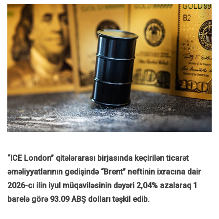
“ICE London” qitələrarası birjasında keçirilən ticarət
əməliyyatlarının gedişində “Brent” neftinin ixracına dair
2026-cı ilin iyul müqaviləsinin dəyəri 2,04% azalaraq 1
barelə görə 93.09 ABŞ dolları təşkil edib.