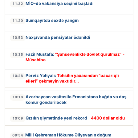
MİQ-də vakansiya seçimi başladı
11:32
Sumqayıtda sexdə yanğın
11:20
Naxçıvanda pensiyalar ödənildi
10:53
Fazil Mustafa:
“Şahsevənliklə dövlət qurulmaz” -
10:35
Müsahibə
Pərviz Yəhyalı:
Təhsilin yaxasından “bacarıqlı
10:28
əlləri” çəkməyin vaxtıdır...
Azərbaycan vasitəsilə Ermənistana buğda və daş
10:18
kömür göndəriləcək
Qızılın qiymətində yeni rekord
- 4400 dollar oldu
10:09
Milli Qəhrəman Hökumə Əliyevanın doğum
09:54