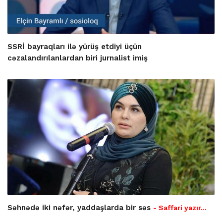
SSRİ bayraqları ilə yürüş etdiyi üçün
cəzalandırılanlardan biri jurnalist imiş
Səhnədə iki nəfər, yaddaşlarda bir səs
- Saffari yazır…