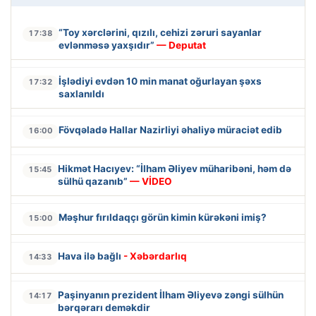
“Toy xərclərini, qızılı, cehizi zəruri sayanlar
17:38
evlənməsə yaxşıdır”
— Deputat
İşlədiyi evdən 10 min manat oğurlayan şəxs
17:32
saxlanıldı
Fövqəladə Hallar Nazirliyi əhaliyə müraciət edib
16:00
Hikmət Hacıyev: “İlham Əliyev müharibəni, həm də
15:45
sülhü qazanıb”
— VİDEO
Məşhur fırıldaqçı görün kimin kürəkəni imiş?
15:00
Hava ilə bağlı
- Xəbərdarlıq
14:33
Paşinyanın prezident İlham Əliyevə zəngi sülhün
14:17
bərqərarı deməkdir