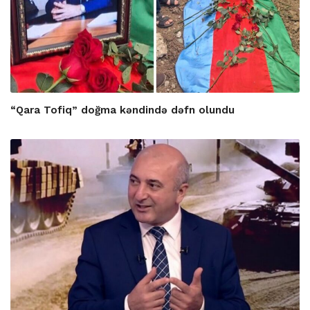
“Qara Tofiq” doğma kəndində dəfn olundu