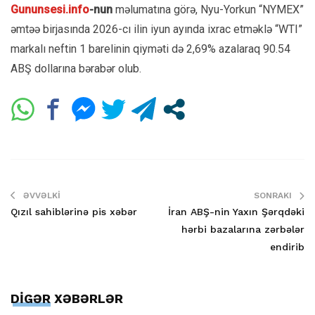
Gununsesi.info
-nun
məlumatına görə, Nyu-Yorkun “NYMEX”
əmtəə birjasında 2026-cı ilin iyun ayında ixrac etməklə “WTI”
markalı neftin 1 barelinin qiyməti də 2,69% azalaraq 90.54
ABŞ dollarına bərabər olub.
ƏVVƏLKI
SONRAKI
Qızıl sahiblərinə pis xəbər
İran ABŞ-nin Yaxın Şərqdəki
hərbi bazalarına zərbələr
endirib
DİGƏR XƏBƏRLƏR