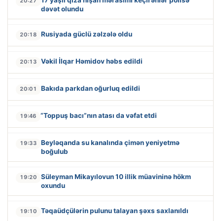
20:27
dəvət olundu
Rusiyada güclü zəlzələ oldu
20:18
Vəkil İlqar Həmidov həbs edildi
20:13
Bakıda parkdan oğurluq edildi
20:01
“Toppuş bacı”nın atası da vəfat etdi
19:46
Beyləqanda su kanalında çimən yeniyetmə
19:33
boğulub
Süleyman Mikayılovun 10 illik müavininə hökm
19:20
oxundu
Təqaüdçülərin pulunu talayan şəxs saxlanıldı
19:10