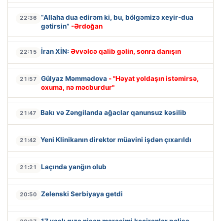
“Allaha dua edirəm ki, bu, bölgəmizə xeyir-dua
22:36
gətirsin”
-Ərdoğan
İran XİN:
Əvvəlcə qalib gəlin, sonra danışın
22:15
Gülyaz Məmmədova
- "Həyat yoldaşın istəmirsə,
21:57
oxuma, nə məcburdur"
Bakı və Zəngilanda ağaclar qanunsuz kəsilib
21:47
Yeni Klinikanın direktor müavini işdən çıxarıldı
21:42
Laçında yanğın olub
21:21
Zelenski Serbiyaya getdi
20:50
17 yaşlı qıza nişan mərasimi keçirənlər polisə