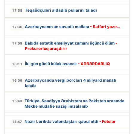
Təqaüdçüləri aldadıb pullarını taladı
17:58
Azərbaycanın ən savadlı mollası
- Saffari yazır…
17:30
Bakıda estetik əməliyyat zamanı üçüncü ölüm
-
17:09
Prokurorluq araşdırır
İki gün güclü külək əsəcək
- XƏBƏRDARLIQ
16:11
Azərbaycanda vergi borcları 4 milyard manatı
16:09
keçib
Türkiyə, Səudiyyə Ərəbistanı və Pakistan arasında
15:49
Məkkə müdafiə sazişi imzalanıb
Nazir Lerikdə vətəndaşları qəbul etdi
- Fotolar
15:47