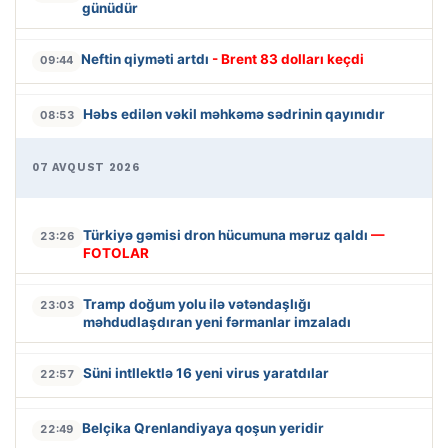
günüdür
Neftin qiyməti artdı
- Brent 83 dolları keçdi
09:44
Həbs edilən vəkil məhkəmə sədrinin qayınıdır
08:53
07 AVQUST 2026
Türkiyə gəmisi dron hücumuna məruz qaldı
—
23:26
FOTOLAR
Tramp doğum yolu ilə vətəndaşlığı
23:03
məhdudlaşdıran yeni fərmanlar imzaladı
Süni intllektlə 16 yeni virus yaratdılar
22:57
Belçika Qrenlandiyaya qoşun yeridir
22:49