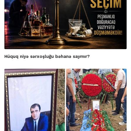
Hüquq niyə sərxoşluğu bəhanə saymır?