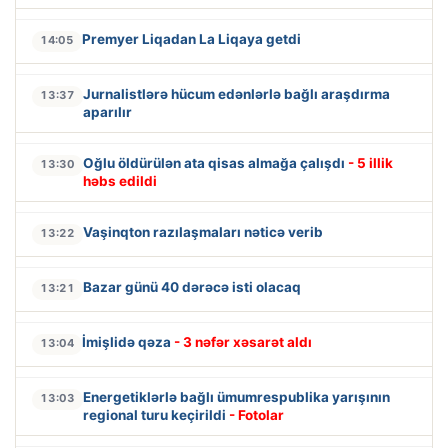
Premyer Liqadan La Liqaya getdi
14:05
Jurnalistlərə hücum edənlərlə bağlı araşdırma
13:37
aparılır
Oğlu öldürülən ata qisas almağa çalışdı
- 5 illik
13:30
həbs edildi
Vaşinqton razılaşmaları nəticə verib
13:22
Bazar günü 40 dərəcə isti olacaq
13:21
İmişlidə qəza
- 3 nəfər xəsarət aldı
13:04
Energetiklərlə bağlı ümumrespublika yarışının
13:03
regional turu keçirildi
- Fotolar