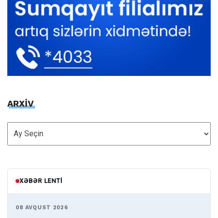
ARXİV
ARXİV
XƏBƏR LENTI
08 AVQUST 2026