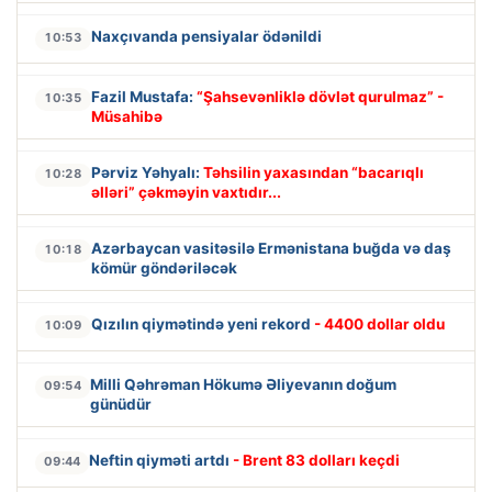
Naxçıvanda pensiyalar ödənildi
10:53
Fazil Mustafa:
“Şahsevənliklə dövlət qurulmaz” -
10:35
Müsahibə
Pərviz Yəhyalı:
Təhsilin yaxasından “bacarıqlı
10:28
əlləri” çəkməyin vaxtıdır...
Azərbaycan vasitəsilə Ermənistana buğda və daş
10:18
kömür göndəriləcək
Qızılın qiymətində yeni rekord
- 4400 dollar oldu
10:09
Milli Qəhrəman Hökumə Əliyevanın doğum
09:54
günüdür
Neftin qiyməti artdı
- Brent 83 dolları keçdi
09:44