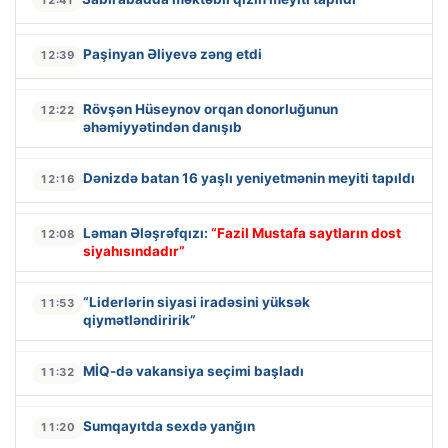
Paşinyan Əliyevə zəng etdi
12:39
Rövşən Hüseynov orqan donorluğunun
12:22
əhəmiyyətindən danışıb
Dənizdə batan 16 yaşlı yeniyetmənin meyiti tapıldı
12:16
Ləman Ələşrəfqızı:
“Fazil Mustafa saytların dost
12:08
siyahısındadır”
“Liderlərin siyasi iradəsini yüksək
11:53
qiymətləndiririk”
MİQ-də vakansiya seçimi başladı
11:32
Sumqayıtda sexdə yanğın
11:20