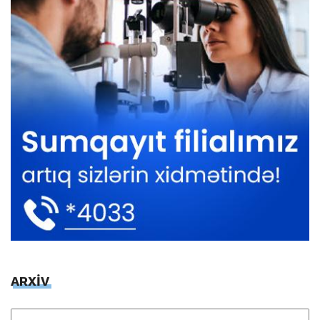
ARXİV
ARXİV