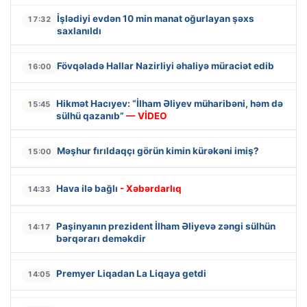
İşlədiyi evdən 10 min manat oğurlayan şəxs
17:32
saxlanıldı
Fövqəladə Hallar Nazirliyi əhaliyə müraciət edib
16:00
Hikmət Hacıyev: “İlham Əliyev müharibəni, həm də
15:45
sülhü qazanıb”
— VİDEO
Məşhur fırıldaqçı görün kimin kürəkəni imiş?
15:00
Hava ilə bağlı
- Xəbərdarlıq
14:33
Paşinyanın prezident İlham Əliyevə zəngi sülhün
14:17
bərqərarı deməkdir
Premyer Liqadan La Liqaya getdi
14:05