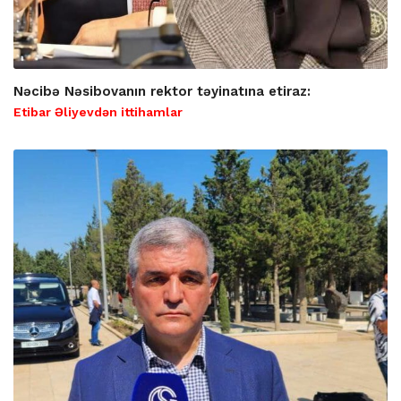
Nəcibə Nəsibovanın rektor təyinatına etiraz:
Etibar Əliyevdən ittihamlar