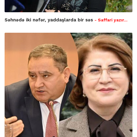
Səhnədə iki nəfər, yaddaşlarda bir səs
- Saffari yazır…