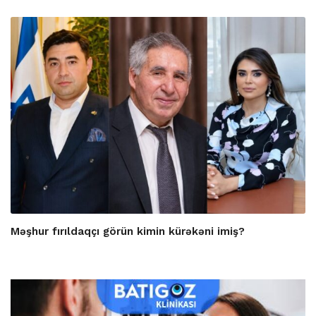
Məşhur fırıldaqçı görün kimin kürəkəni imiş?