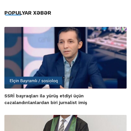
POPULYAR XƏBƏR
SSRİ bayraqları ilə yürüş etdiyi üçün
cəzalandırılanlardan biri jurnalist imiş