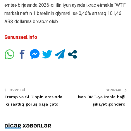
əmtəə birjasında 2026-cı ilin iyun ayında ixrac etməklə “WTI”
markalı neftin 1 barelinin qiyməti isə 0,46% artaraq 101,46
ABŞ dollarına bərabər olub.
Gununsesi.info
ƏVVƏLKI
SONRAKI
Tramp və Si Cinpin arasında
Livan BMT-yə İranla bağlı
iki saatlıq görüş başa çatdı
şikayət göndərdi
DİGƏR XƏBƏRLƏR