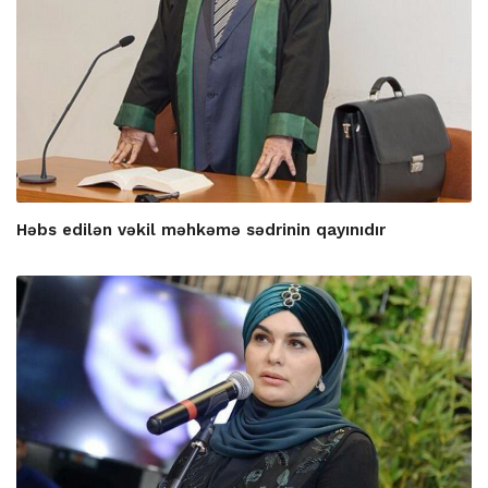
Həbs edilən vəkil məhkəmə sədrinin qayınıdır