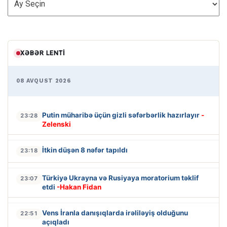
XƏBƏR LENTI
08 AVQUST 2026
Putin müharibə üçün gizli səfərbərlik hazırlayır
-
23:28
Zelenski
İtkin düşən 8 nəfər tapıldı
23:18
Türkiyə Ukrayna və Rusiyaya moratorium təklif
23:07
etdi
-Hakan Fidan
Vens İranla danışıqlarda irəliləyiş olduğunu
22:51
açıqladı