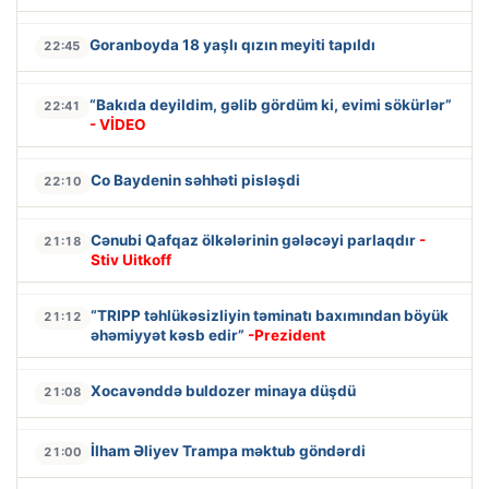
Goranboyda 18 yaşlı qızın meyiti tapıldı
22:45
“Bakıda deyildim, gəlib gördüm ki, evimi sökürlər”
22:41
- VİDEO
Co Baydenin səhhəti pisləşdi
22:10
Cənubi Qafqaz ölkələrinin gələcəyi parlaqdır
-
21:18
Stiv Uitkoff
“TRIPP təhlükəsizliyin təminatı baxımından böyük
21:12
əhəmiyyət kəsb edir”
-Prezident
Xocavənddə buldozer minaya düşdü
21:08
İlham Əliyev Trampa məktub göndərdi
21:00