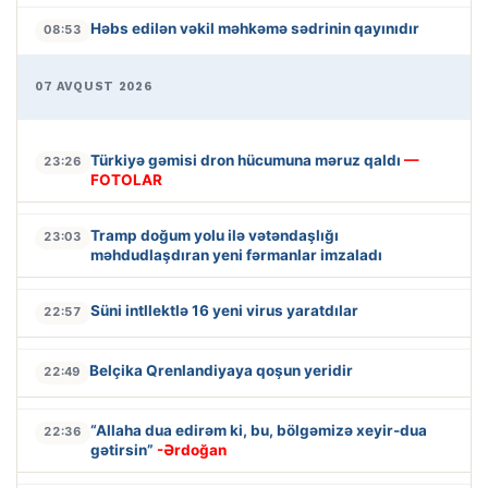
Həbs edilən vəkil məhkəmə sədrinin qayınıdır
08:53
07 AVQUST 2026
Türkiyə gəmisi dron hücumuna məruz qaldı
—
23:26
FOTOLAR
Tramp doğum yolu ilə vətəndaşlığı
23:03
məhdudlaşdıran yeni fərmanlar imzaladı
Süni intllektlə 16 yeni virus yaratdılar
22:57
Belçika Qrenlandiyaya qoşun yeridir
22:49
“Allaha dua edirəm ki, bu, bölgəmizə xeyir-dua
22:36
gətirsin”
-Ərdoğan