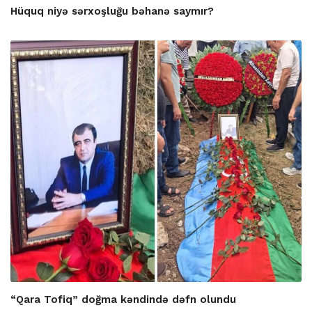
Hüquq niyə sərxoşluğu bəhanə saymır?
“Qara Tofiq” doğma kəndində dəfn olundu