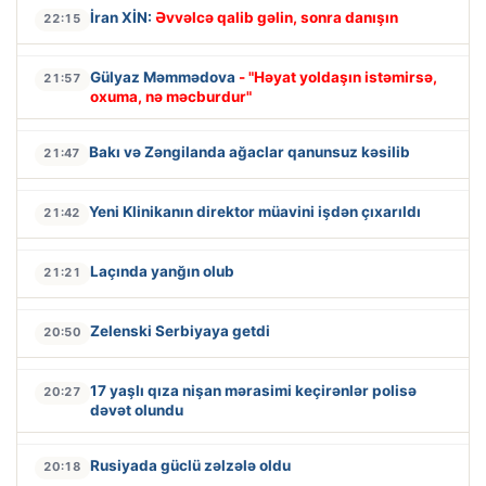
İran XİN:
Əvvəlcə qalib gəlin, sonra danışın
22:15
Gülyaz Məmmədova
- "Həyat yoldaşın istəmirsə,
21:57
oxuma, nə məcburdur"
Bakı və Zəngilanda ağaclar qanunsuz kəsilib
21:47
Yeni Klinikanın direktor müavini işdən çıxarıldı
21:42
Laçında yanğın olub
21:21
Zelenski Serbiyaya getdi
20:50
17 yaşlı qıza nişan mərasimi keçirənlər polisə
20:27
dəvət olundu
Rusiyada güclü zəlzələ oldu
20:18