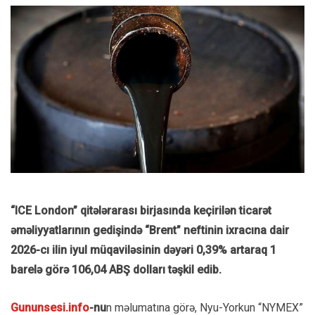
“ICE London” qitələrarası birjasında keçirilən ticarət
əməliyyatlarının gedişində “Brent” neftinin ixracına dair
2026-cı ilin iyul müqaviləsinin dəyəri 0,39% artaraq 1
barelə görə 106,04 ABŞ dolları təşkil edib.
Gununsesi.info
-nu
n məlumatına görə, Nyu-Yorkun “NYMEX”