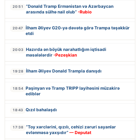
“Donald Tramp Ermənistan və Azərbaycan
20:51
arasında sülhə nail olub”
-Rubio
İlham Əliyev G20-yə dəvətə görə Trampa təşəkkür
20:47
etdi
Hazırda ən böyük narahatlığım iqtisadi
20:03
məsələlərdir
-Pezeşkian
İlham Əliyev Donald Trampla danışdı
19:28
Paşinyan və Tramp TRIPP layihəsini müzakirə
18:54
ediblər
Qızıl bahalaşdı
18:43
“Toy xərclərini, qızılı, cehizi zəruri sayanlar
17:38
evlənməsə yaxşıdır”
— Deputat