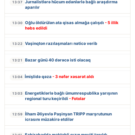
Jurnalistlərə hücum edənlərlə bağlı araşdırma
13:37
aparılır
Oğlu öldürülən ata qisas almağa çalışdı
- 5 illik
13:30
həbs edildi
Vaşinqton razılaşmaları nəticə verib
13:22
Bazar günü 40 dərəcə isti olacaq
13:21
İmişlidə qəza
- 3 nəfər xəsarət aldı
13:04
Energetiklərlə bağlı ümumrespublika yarışının
13:03
regional turu keçirildi
- Fotolar
İlham Əliyevlə Paşinyan TRIPP marşrutunun
12:59
icrasını müzakirə etdilər
Sabirabadda məktəbli qızın meyiti tapıldı
12:41