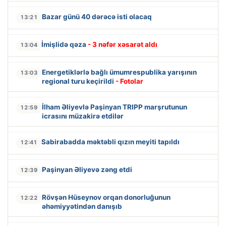
Bazar günü 40 dərəcə isti olacaq
13:21
İmişlidə qəza
- 3 nəfər xəsarət aldı
13:04
Energetiklərlə bağlı ümumrespublika yarışının
13:03
regional turu keçirildi
- Fotolar
İlham Əliyevlə Paşinyan TRIPP marşrutunun
12:59
icrasını müzakirə etdilər
Sabirabadda məktəbli qızın meyiti tapıldı
12:41
Paşinyan Əliyevə zəng etdi
12:39
Rövşən Hüseynov orqan donorluğunun
12:22
əhəmiyyətindən danışıb