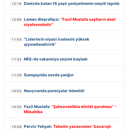
Dənizdə batan 16 yaşlı yeniyetmənin meyiti tapıldı
12:16
Ləman Ələşrəfqızı:
“Fazil Mustafa saytların dost
12:08
siyahısındadır”
“Liderlərin siyasi iradəsini yüksək
11:53
qiymətləndiririk”
MİQ-də vakansiya seçimi başladı
11:32
Sumqayıtda sexdə yanğın
11:20
Naxçıvanda pensiyalar ödənildi
10:53
Fazil Mustafa:
“Şahsevənliklə dövlət qurulmaz” -
10:35
Müsahibə
Pərviz Yəhyalı:
Təhsilin yaxasından “bacarıqlı
10:28