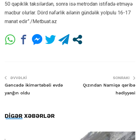
50 qəpiklik taksilərdən, sonra isə metrodan istifadə etməyə
məcbur olurlar. Dörd nəfərlik ailənin gündəlik yolpulu 16-17
manat edir”./Metbuat.az
ƏVVƏLKI
SONRAKI
Gəncədə ikimərtəbəli evdə
Qızından Namiqə qəribə
yanğın oldu
hədiyyəsi
DİGƏR XƏBƏRLƏR