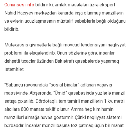
Gununsesi.info
bildirir ki, əmlak məsələləri üzrə ekspert
Nahid Hacıyev mərkəzdən kənarda inşa olunmuş mənzillərin
və evlərin ucuzlaşmasının müxtəlif səbəblərlə bağlı olduğunu
bildirib.
Mütəxəssis qiymətlərlə bağlı mövcud tendensiyanı nəqliyyat
problemi ilə əlaqələndirib. Onun sözlərinə görə, insanlar
dəhşətli tıxaclar üzündən Bakıətrafı qəsəbələrdə yaşamaq
istəmirlər:
“Sabunçu rayonundakı “sosial binalar” adlanan yaşayış
massivində, Abşeronda, “Ümid” qəsəbəsində yüzlərlə mənzil
satışa çıxarılıb. Dördotaqlı, tam təmirli mənzillərin 1 kv. metri
alıcılara 800 manata təklif olunur. Amma heç kim həmin
mənzilləri almağa həvəs göstərmir. Çünki nəqliyyat sistemi
bərbaddır. İnsanlar mənzil başına tez çatmaq üçün bir manat