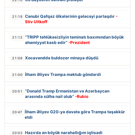
22:10
Cənubi Qafqaz ölkələrinin gələcəyi parlaqdır
-
21:18
Stiv Uitkoff
“TRIPP təhlükəsizliyin təminatı baxımından böyük
21:12
əhəmiyyət kəsb edir”
-Prezident
Xocavənddə buldozer minaya düşdü
21:08
İlham Əliyev Trampa məktub göndərdi
21:00
“Donald Tramp Ermənistan və Azərbaycan
20:51
arasında sülhə nail olub”
-Rubio
İlham Əliyev G20-yə dəvətə görə Trampa təşəkkür
20:47
etdi
Hazırda ən böyük narahatlığım iqtisadi
20:03