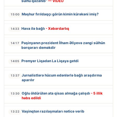
sülhü qazanıb”
— VİDEO
Məşhur fırıldaqçı görün kimin kürəkəni imiş?
15:00
Hava ilə bağlı
- Xəbərdarlıq
14:33
Paşinyanın prezident İlham Əliyevə zəngi sülhün
14:17
bərqərarı deməkdir
Premyer Liqadan La Liqaya getdi
14:05
Jurnalistlərə hücum edənlərlə bağlı araşdırma
13:37
aparılır
Oğlu öldürülən ata qisas almağa çalışdı
- 5 illik
13:30
həbs edildi
Vaşinqton razılaşmaları nəticə verib
13:22