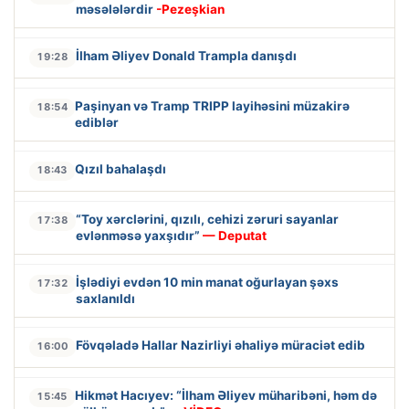
məsələlərdir
-Pezeşkian
İlham Əliyev Donald Trampla danışdı
19:28
Paşinyan və Tramp TRIPP layihəsini müzakirə
18:54
ediblər
Qızıl bahalaşdı
18:43
“Toy xərclərini, qızılı, cehizi zəruri sayanlar
17:38
evlənməsə yaxşıdır”
— Deputat
İşlədiyi evdən 10 min manat oğurlayan şəxs
17:32
saxlanıldı
Fövqəladə Hallar Nazirliyi əhaliyə müraciət edib
16:00
Hikmət Hacıyev: “İlham Əliyev müharibəni, həm də
15:45