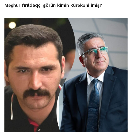
Məşhur fırıldaqçı görün kimin kürəkəni imiş?