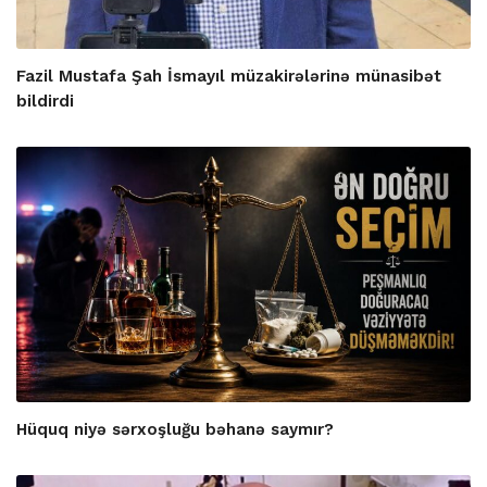
Fazil Mustafa Şah İsmayıl müzakirələrinə münasibət
bildirdi
Hüquq niyə sərxoşluğu bəhanə saymır?