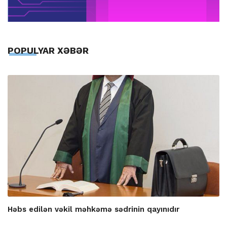
POPULYAR XƏBƏR
Həbs edilən vəkil məhkəmə sədrinin qayınıdır