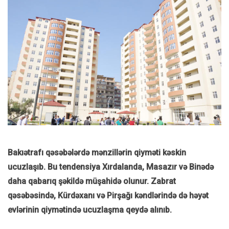
Bakıətrafı qəsəbələrdə mənzillərin qiyməti kəskin
ucuzlaşıb. Bu tendensiya Xırdalanda, Masazır və Binədə
daha qabarıq şəkildə müşahidə olunur. Zabrat
qəsəbəsində, Kürdəxanı və Pirşağı kəndlərində də həyət
evlərinin qiymətində ucuzlaşma qeydə alınıb.