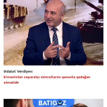
Ədalət Verdiyev:
Ermənistan separatçı simvollarını qanunla qadağan
etməlidir