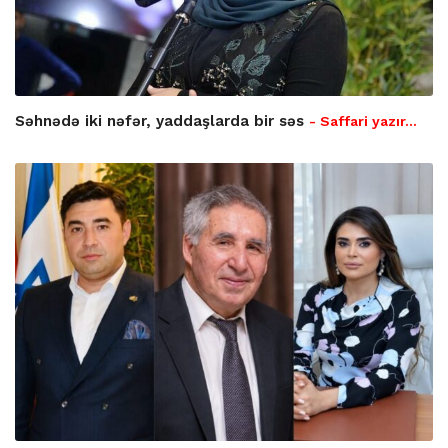
Səhnədə iki nəfər, yaddaşlarda bir səs
- Saffari yazır…