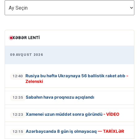
ARXİV
XƏBƏR LENTI
09 AVQUST 2026
Rusiya bu həftə Ukraynaya 56 ballistik raket atıb
-
12:40
Zelenski
Sabahın hava proqnozu açıqlandı
12:35
Xamenei uzun müddət sonra göründü
- VİDEO
12:23
Azərbaycanda 8 gün iş olmayacaq
— TARİXLƏR
12:15