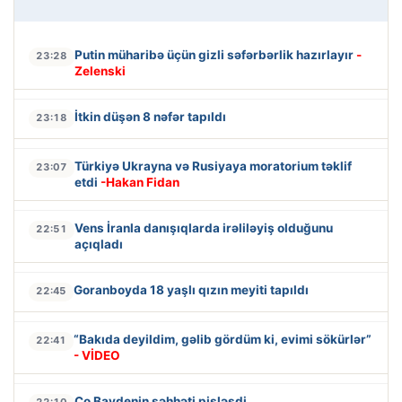
Putin müharibə üçün gizli səfərbərlik hazırlayır
-
23:28
Zelenski
İtkin düşən 8 nəfər tapıldı
23:18
Türkiyə Ukrayna və Rusiyaya moratorium təklif
23:07
etdi
-Hakan Fidan
Vens İranla danışıqlarda irəliləyiş olduğunu
22:51
açıqladı
Goranboyda 18 yaşlı qızın meyiti tapıldı
22:45
“Bakıda deyildim, gəlib gördüm ki, evimi sökürlər”
22:41
- VİDEO
Co Baydenin səhhəti pisləşdi