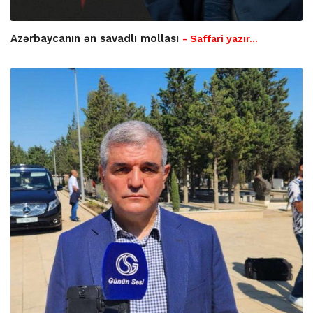
Azərbaycanın ən savadlı mollası
- Saffari yazır…