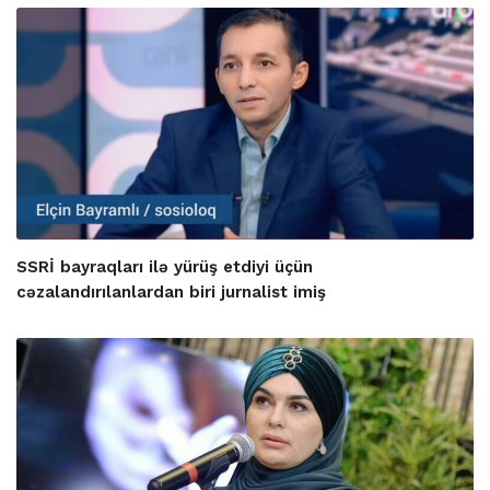
SSRİ bayraqları ilə yürüş etdiyi üçün
cəzalandırılanlardan biri jurnalist imiş