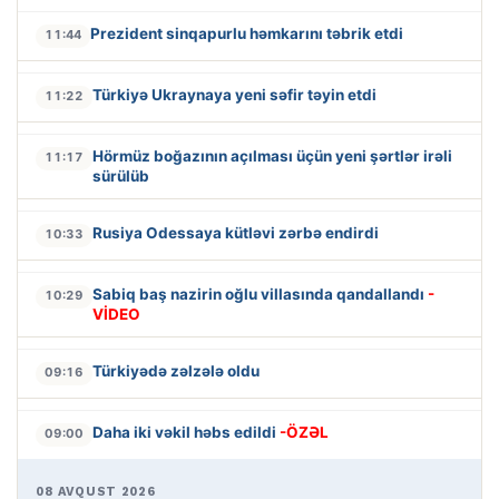
Prezident sinqapurlu həmkarını təbrik etdi
11:44
Türkiyə Ukraynaya yeni səfir təyin etdi
11:22
Hörmüz boğazının açılması üçün yeni şərtlər irəli
11:17
sürülüb
Rusiya Odessaya kütləvi zərbə endirdi
10:33
Sabiq baş nazirin oğlu villasında qandallandı
-
10:29
VİDEO
Türkiyədə zəlzələ oldu
09:16
Daha iki vəkil həbs edildi
-ÖZƏL
09:00
08 AVQUST 2026