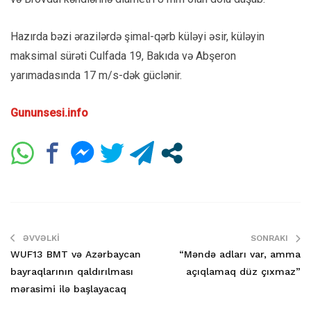
Hazırda bəzi ərazilərdə şimal-qərb küləyi əsir, küləyin
maksimal sürəti Culfada 19, Bakıda və Abşeron
yarımadasında 17 m/s-dək güclənir.
Gununsesi.info
ƏVVƏLKI
SONRAKI
WUF13 BMT və Azərbaycan
“Məndə adları var, amma
bayraqlarının qaldırılması
açıqlamaq düz çıxmaz”
mərasimi ilə başlayacaq