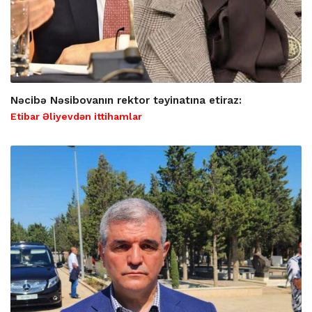
Nəcibə Nəsibovanın rektor təyinatına etiraz:
Etibar Əliyevdən ittihamlar