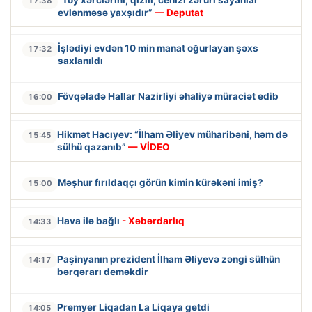
“Toy xərclərini, qızılı, cehizi zəruri sayanlar
17:38
evlənməsə yaxşıdır”
— Deputat
İşlədiyi evdən 10 min manat oğurlayan şəxs
17:32
saxlanıldı
Fövqəladə Hallar Nazirliyi əhaliyə müraciət edib
16:00
Hikmət Hacıyev: “İlham Əliyev müharibəni, həm də
15:45
sülhü qazanıb”
— VİDEO
Məşhur fırıldaqçı görün kimin kürəkəni imiş?
15:00
Hava ilə bağlı
- Xəbərdarlıq
14:33
Paşinyanın prezident İlham Əliyevə zəngi sülhün
14:17
bərqərarı deməkdir
Premyer Liqadan La Liqaya getdi
14:05