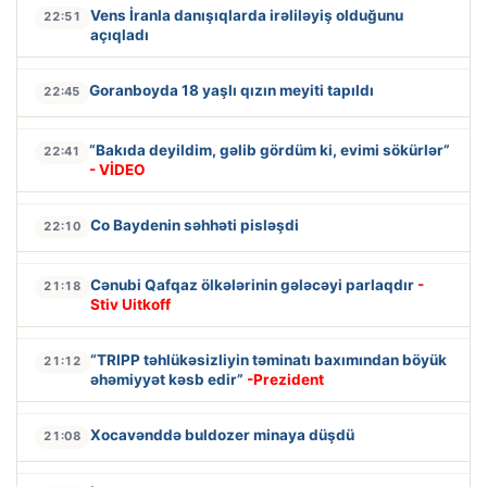
Vens İranla danışıqlarda irəliləyiş olduğunu
22:51
açıqladı
Goranboyda 18 yaşlı qızın meyiti tapıldı
22:45
“Bakıda deyildim, gəlib gördüm ki, evimi sökürlər”
22:41
- VİDEO
Co Baydenin səhhəti pisləşdi
22:10
Cənubi Qafqaz ölkələrinin gələcəyi parlaqdır
-
21:18
Stiv Uitkoff
“TRIPP təhlükəsizliyin təminatı baxımından böyük
21:12
əhəmiyyət kəsb edir”
-Prezident
Xocavənddə buldozer minaya düşdü
21:08