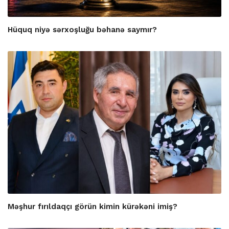
Hüquq niyə sərxoşluğu bəhanə saymır?
Məşhur fırıldaqçı görün kimin kürəkəni imiş?