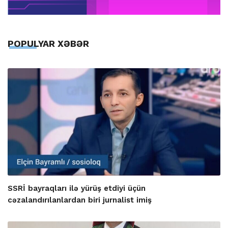
POPULYAR XƏBƏR
SSRİ bayraqları ilə yürüş etdiyi üçün
cəzalandırılanlardan biri jurnalist imiş