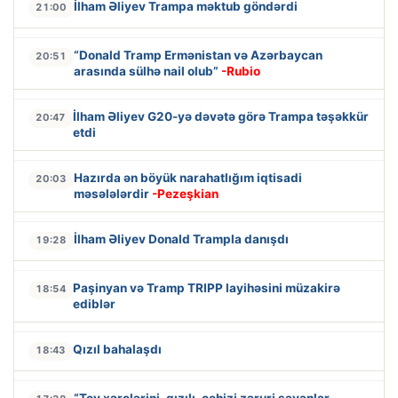
İlham Əliyev Trampa məktub göndərdi
21:00
“Donald Tramp Ermənistan və Azərbaycan
20:51
arasında sülhə nail olub”
-Rubio
İlham Əliyev G20-yə dəvətə görə Trampa təşəkkür
20:47
etdi
Hazırda ən böyük narahatlığım iqtisadi
20:03
məsələlərdir
-Pezeşkian
İlham Əliyev Donald Trampla danışdı
19:28
Paşinyan və Tramp TRIPP layihəsini müzakirə
18:54
ediblər
Qızıl bahalaşdı
18:43