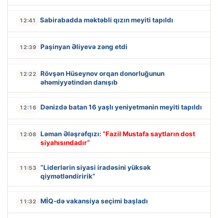
Sabirabadda məktəbli qızın meyiti tapıldı
12:41
Paşinyan Əliyevə zəng etdi
12:39
Rövşən Hüseynov orqan donorluğunun
12:22
əhəmiyyətindən danışıb
Dənizdə batan 16 yaşlı yeniyetmənin meyiti tapıldı
12:16
Ləman Ələşrəfqızı:
“Fazil Mustafa saytların dost
12:08
siyahısındadır”
“Liderlərin siyasi iradəsini yüksək
11:53
qiymətləndiririk”
MİQ-də vakansiya seçimi başladı
11:32