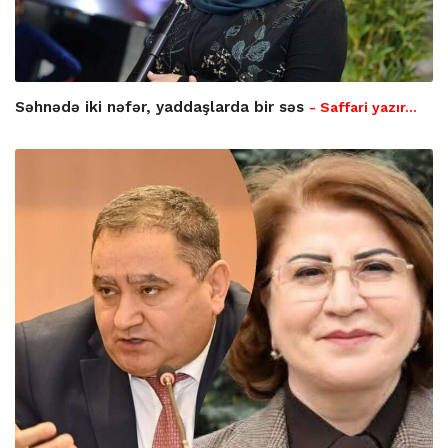
Səhnədə iki nəfər, yaddaşlarda bir səs
- Saffari yazır…