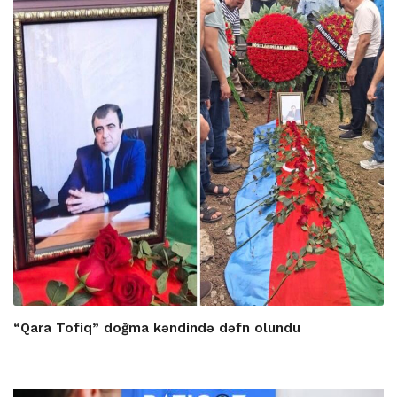
“Qara Tofiq” doğma kəndində dəfn olundu