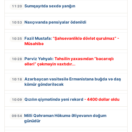
Sumqayıtda sexdə yanğın
11:20
Naxçıvanda pensiyalar ödənildi
10:53
Fazil Mustafa:
“Şahsevənliklə dövlət qurulmaz” -
10:35
Müsahibə
Pərviz Yəhyalı:
Təhsilin yaxasından “bacarıqlı
10:28
əlləri” çəkməyin vaxtıdır...
Azərbaycan vasitəsilə Ermənistana buğda və daş
10:18
kömür göndəriləcək
Qızılın qiymətində yeni rekord
- 4400 dollar oldu
10:09
Milli Qəhrəman Hökumə Əliyevanın doğum
09:54
günüdür