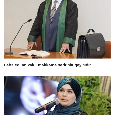
Həbs edilən vəkil məhkəmə sədrinin qayınıdır