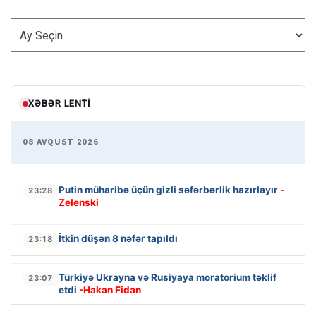
ARXİV
XƏBƏR LENTI
08 AVQUST 2026
Putin müharibə üçün gizli səfərbərlik hazırlayır
-
23:28
Zelenski
İtkin düşən 8 nəfər tapıldı
23:18
Türkiyə Ukrayna və Rusiyaya moratorium təklif
23:07
etdi
-Hakan Fidan