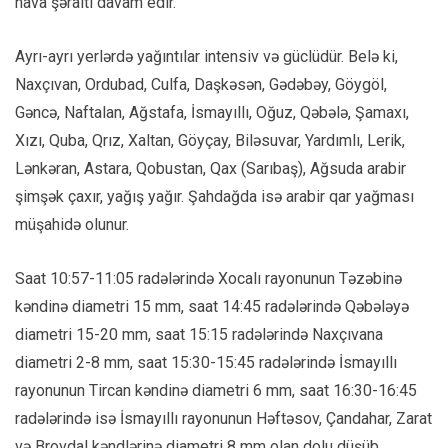
hava şəraiti davam edir.
Ayrı-ayrı yerlərdə yağıntılar intensiv və güclüdür. Belə ki,
Naxçıvan, Ordubad, Culfa, Daşkəsən, Gədəbəy, Göygöl,
Gəncə, Naftalan, Ağstafa, İsmayıllı, Oğuz, Qəbələ, Şamaxı,
Xızı, Quba, Qrız, Xaltan, Göyçay, Biləsuvar, Yardımlı, Lerik,
Lənkəran, Astara, Qobustan, Qax (Sarıbaş), Ağsuda arabir
şimşək çaxır, yağış yağır. Şahdağda isə arabir qar yağması
müşahidə olunur.
Saat 10:57-11:05 radələrində Xocalı rayonunun Təzəbinə
kəndinə diametri 15 mm, saat 14:45 radələrində Qəbələyə
diametri 15-20 mm, saat 15:15 radələrində Naxçıvana
diametri 2-8 mm, saat 15:30-15:45 radələrində İsmayıllı
rayonunun Tircan kəndinə diametri 6 mm, saat 16:30-16:45
radələrində isə İsmayıllı rayonunun Həftəsov, Çandahar, Zarat
və Brovdal kəndlərinə diametri 8 mm olan dolu düşüb.