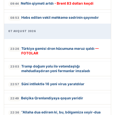
Neftin qiyməti artdı
- Brent 83 dolları keçdi
09:44
Həbs edilən vəkil məhkəmə sədrinin qayınıdır
08:53
07 AVQUST 2026
Türkiyə gəmisi dron hücumuna məruz qaldı
—
23:26
FOTOLAR
Tramp doğum yolu ilə vətəndaşlığı
23:03
məhdudlaşdıran yeni fərmanlar imzaladı
Süni intllektlə 16 yeni virus yaratdılar
22:57
Belçika Qrenlandiyaya qoşun yeridir
22:49
“Allaha dua edirəm ki, bu, bölgəmizə xeyir-dua
22:36