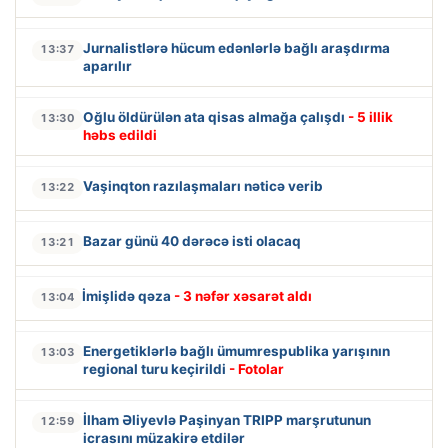
Jurnalistlərə hücum edənlərlə bağlı araşdırma
13:37
aparılır
Oğlu öldürülən ata qisas almağa çalışdı
- 5 illik
13:30
həbs edildi
Vaşinqton razılaşmaları nəticə verib
13:22
Bazar günü 40 dərəcə isti olacaq
13:21
İmişlidə qəza
- 3 nəfər xəsarət aldı
13:04
Energetiklərlə bağlı ümumrespublika yarışının
13:03
regional turu keçirildi
- Fotolar
İlham Əliyevlə Paşinyan TRIPP marşrutunun
12:59
icrasını müzakirə etdilər