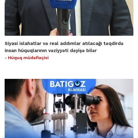
Siyasi islahatlar və real addımlar atılacağı təqdirdə
insan hüquqlarının vəziyyəti dəyişə bilər
- Hüquq müdafiəçisi