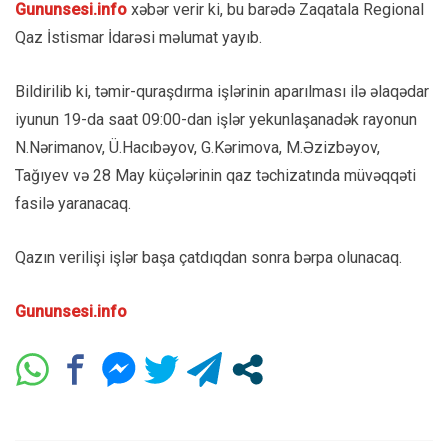
Gununsesi.info
xəbər verir ki, bu barədə Zaqatala Regional
Qaz İstismar İdarəsi məlumat yayıb.
Bildirilib ki, təmir-quraşdırma işlərinin aparılması ilə əlaqədar
iyunun 19-da saat 09:00-dan işlər yekunlaşanadək rayonun
N.Nərimanov, Ü.Hacıbəyov, G.Kərimova, M.Əzizbəyov,
Tağıyev və 28 May küçələrinin qaz təchizatında müvəqqəti
fasilə yaranacaq.
Qazın verilişi işlər başa çatdıqdan sonra bərpa olunacaq.
Gununsesi.info