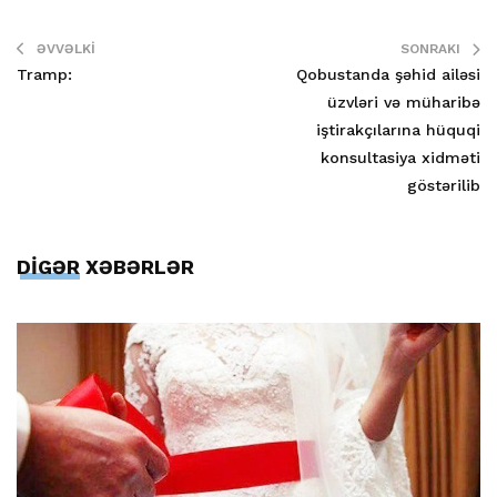
ƏVVƏLKI
SONRAKI
Tramp:
Qobustanda şəhid ailəsi
üzvləri və müharibə
iştirakçılarına hüquqi
konsultasiya xidməti
göstərilib
DİGƏR XƏBƏRLƏR