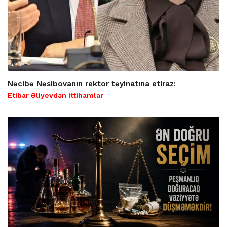
Nəcibə Nəsibovanın rektor təyinatına etiraz:
Etibar Əliyevdən ittihamlar