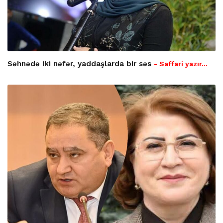
Səhnədə iki nəfər, yaddaşlarda bir səs
- Saffari yazır…