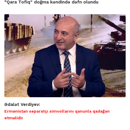
“Qara Tofiq” doğma kəndində dəfn olundu
Ədalət Verdiyev:
Ermənistan separatçı simvollarını qanunla qadağan
etməlidir