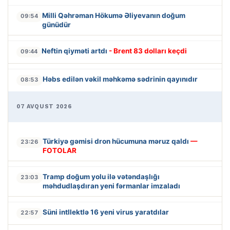
Milli Qəhrəman Hökumə Əliyevanın doğum
09:54
günüdür
Neftin qiyməti artdı
- Brent 83 dolları keçdi
09:44
Həbs edilən vəkil məhkəmə sədrinin qayınıdır
08:53
07 AVQUST 2026
Türkiyə gəmisi dron hücumuna məruz qaldı
—
23:26
FOTOLAR
Tramp doğum yolu ilə vətəndaşlığı
23:03
məhdudlaşdıran yeni fərmanlar imzaladı
Süni intllektlə 16 yeni virus yaratdılar
22:57