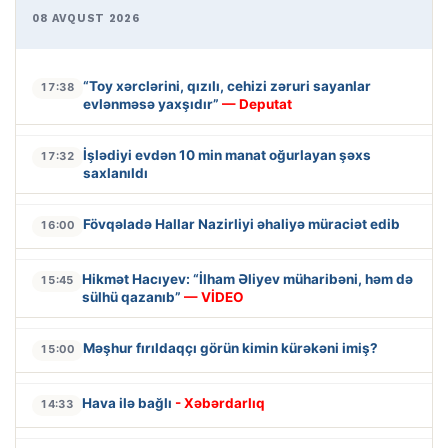
08 AVQUST 2026
“Toy xərclərini, qızılı, cehizi zəruri sayanlar
17:38
evlənməsə yaxşıdır”
— Deputat
İşlədiyi evdən 10 min manat oğurlayan şəxs
17:32
saxlanıldı
Fövqəladə Hallar Nazirliyi əhaliyə müraciət edib
16:00
Hikmət Hacıyev: “İlham Əliyev müharibəni, həm də
15:45
sülhü qazanıb”
— VİDEO
Məşhur fırıldaqçı görün kimin kürəkəni imiş?
15:00
Hava ilə bağlı
- Xəbərdarlıq
14:33