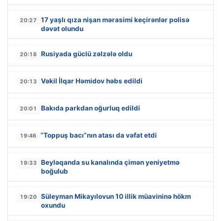
17 yaşlı qıza nişan mərasimi keçirənlər polisə
20:27
dəvət olundu
Rusiyada güclü zəlzələ oldu
20:18
Vəkil İlqar Həmidov həbs edildi
20:13
Bakıda parkdan oğurluq edildi
20:01
“Toppuş bacı”nın atası da vəfat etdi
19:46
Beyləqanda su kanalında çimən yeniyetmə
19:33
boğulub
Süleyman Mikayılovun 10 illik müavininə hökm
19:20
oxundu