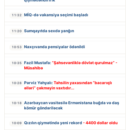
qiymətləndiririk”
MİQ-də vakansiya seçimi başladı
11:32
Sumqayıtda sexdə yanğın
11:20
Naxçıvanda pensiyalar ödənildi
10:53
Fazil Mustafa:
“Şahsevənliklə dövlət qurulmaz” -
10:35
Müsahibə
Pərviz Yəhyalı:
Təhsilin yaxasından “bacarıqlı
10:28
əlləri” çəkməyin vaxtıdır...
Azərbaycan vasitəsilə Ermənistana buğda və daş
10:18
kömür göndəriləcək
Qızılın qiymətində yeni rekord
- 4400 dollar oldu
10:09