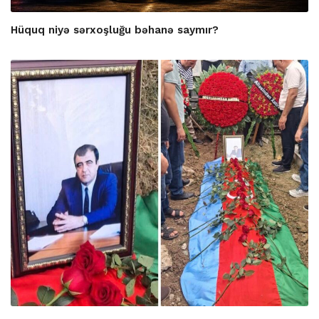
Hüquq niyə sərxoşluğu bəhanə saymır?