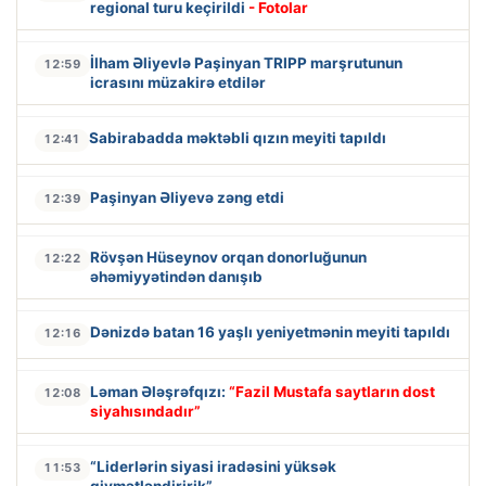
regional turu keçirildi
- Fotolar
İlham Əliyevlə Paşinyan TRIPP marşrutunun
12:59
icrasını müzakirə etdilər
Sabirabadda məktəbli qızın meyiti tapıldı
12:41
Paşinyan Əliyevə zəng etdi
12:39
Rövşən Hüseynov orqan donorluğunun
12:22
əhəmiyyətindən danışıb
Dənizdə batan 16 yaşlı yeniyetmənin meyiti tapıldı
12:16
Ləman Ələşrəfqızı:
“Fazil Mustafa saytların dost
12:08
siyahısındadır”
“Liderlərin siyasi iradəsini yüksək
11:53