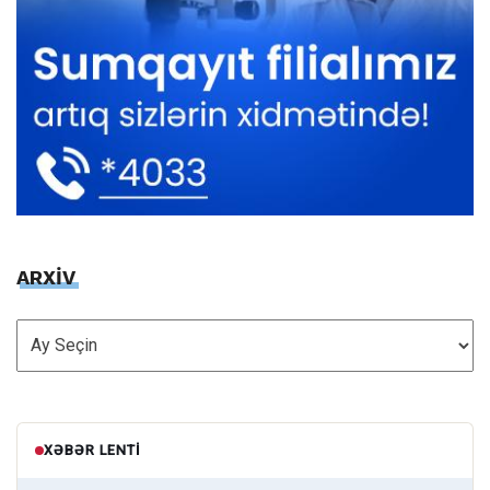
ARXİV
ARXİV
XƏBƏR LENTI