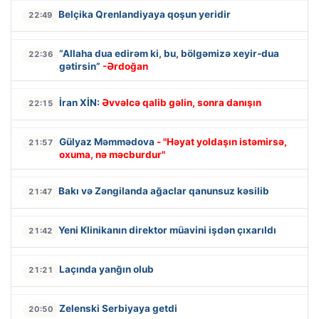
Belçika Qrenlandiyaya qoşun yeridir
22:49
“Allaha dua edirəm ki, bu, bölgəmizə xeyir-dua
22:36
gətirsin”
-Ərdoğan
İran XİN:
Əvvəlcə qalib gəlin, sonra danışın
22:15
Gülyaz Məmmədova
- "Həyat yoldaşın istəmirsə,
21:57
oxuma, nə məcburdur"
Bakı və Zəngilanda ağaclar qanunsuz kəsilib
21:47
Yeni Klinikanın direktor müavini işdən çıxarıldı
21:42
Laçında yanğın olub
21:21
Zelenski Serbiyaya getdi
20:50