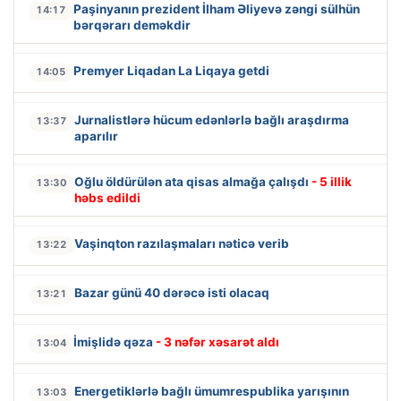
Paşinyanın prezident İlham Əliyevə zəngi sülhün
14:17
bərqərarı deməkdir
Premyer Liqadan La Liqaya getdi
14:05
Jurnalistlərə hücum edənlərlə bağlı araşdırma
13:37
aparılır
Oğlu öldürülən ata qisas almağa çalışdı
- 5 illik
13:30
həbs edildi
Vaşinqton razılaşmaları nəticə verib
13:22
Bazar günü 40 dərəcə isti olacaq
13:21
İmişlidə qəza
- 3 nəfər xəsarət aldı
13:04
Energetiklərlə bağlı ümumrespublika yarışının
13:03