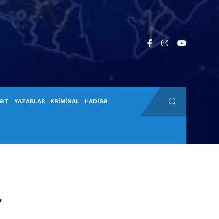
YƏT
YAZARLAR
KRİMİNAL
HADİSƏ
r