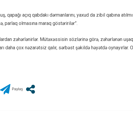
, qapağı açıq qabdakı dərmanlarını, yaxud da zibil qabına atılmış
nə, parlaq olmasına maraq göstəririlər”.
ardan zəhərlənirlər. Mütəxəssisin sözlərinə görə, zəhərlənən uşaql
arı daha çox nəzarətsiz qalır, sərbəst şəkildə həyətdə oynayırlar.