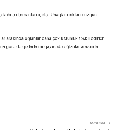
 köhnə dərmanları içirlər. Uşaqlar riskləri düzgün
ar arasında oğlanlar daha çox üstünlük təşkil edirlər:
 Ona görə də qızlarla müqayisədə oğlanlar arasında
SONRAKI