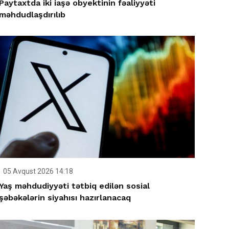
Paytaxtda iki iaşə obyektinin fəaliyyəti
məhdudlaşdırılıb
05 Avqust 2026 14:18
Yaş məhdudiyyəti tətbiq edilən sosial
şəbəkələrin siyahısı hazırlanacaq