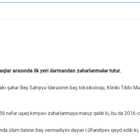
lar arasında ilk yeri dərmandan zəhərlənmələr tutur.
Bakı şəhər Baş Səhiyyə İdarəsinin baş toksikoloqu, Kliniki Tibbi 
56 nəfər uşaq kimyəvi zəhərlənməyə məruz qalıb ki, bu da 2016-cı 
ında ölüm halının baş vermədiyini deyən İ.Əfəndiyev qeyd edib ki