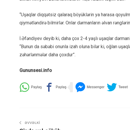
“Uşaqlar diqqətsiz qalaraq böyüklərin ya harasa qoyulmuş
qiymətləndirə bilmirlər. Onlar dərmanların əlvan rəngləri
İ.Əfəndiyev deyib ki, daha çox 2-4 yaşlı uşaqlar dərmanl
“Bunun da səbəbi onunla izah oluna bilər ki, oğlan uşaql
zəhərlənmələr daha çoxdur”.
Gununsesi.info
ƏVVƏLKI