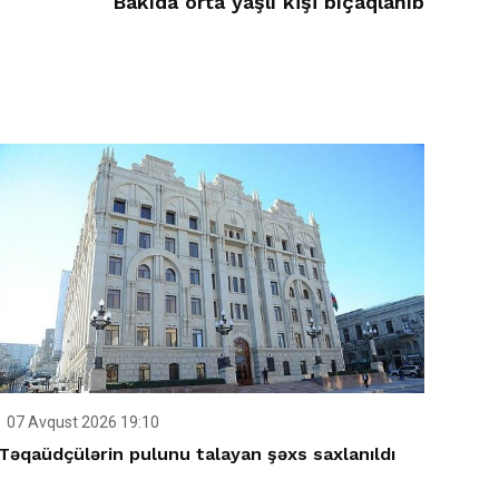
Bakıda orta yaşlı kişi bıçaqlanıb
07 Avqust 2026 19:10
Təqaüdçülərin pulunu talayan şəxs saxlanıldı