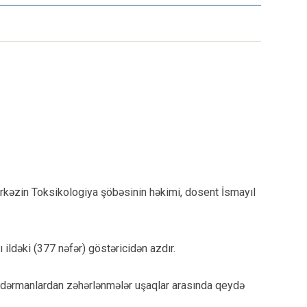
Mərkəzin Toksikologiya şöbəsinin həkimi, dosent İsmayıl
ildəki (377 nəfər) göstəricidən azdır.
, dərmanlardan zəhərlənmələr uşaqlar arasında qeydə