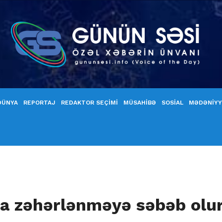
DÜNYA
REPORTAJ
REDAKTOR SEÇİMİ
MÜSAHİBƏ
SOSİAL
MƏDƏNİY
a zəhərlənməyə səbəb olu