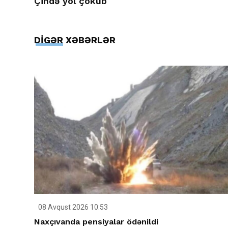
Çində yol çöküb
DİGƏR XƏBƏRLƏR
08 Avqust 2026 10:53
Naxçıvanda pensiyalar ödənildi