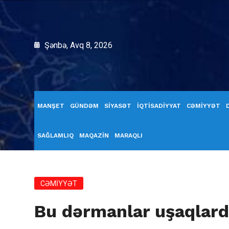
Şənbə, Avq 8, 2026
MANŞET
GÜNDƏM
SİYASƏT
İQTİSADİYYAT
CƏMİYYƏT
SAĞLAMLIQ
MAQAZİN
MARAQLI
CƏMİYYƏT
Bu dərmanlar uşaqlard