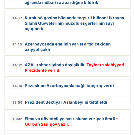
uğrunda mübarizə apardığını bildirib
Kursk bölgəsinə hücumda təqsirli bilinən Ukrayna
14:37
Silahlı Qüvvələrinin muzdlu əsgərlərinin sayı
açıqlanıb
Azərbaycanda əhalinin yarısı artıq çəkidən
14:15
əziyyət çəkir
AZAL rəhbərliyində dəyişiklik:
Təyinat səlahiyyəti
14:02
Prezidentə verildi
Pezeşkian Azərbaycanla bağlı tapşırıq verdi
14:00
Prezident Bəxtiyar Aslanbəylini təltif etdi
13:59
Elmə və dövlətçiliyə həsr olunmuş ziyalı ömrü
-
13:42
Qurban Sadıqov yazır...