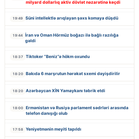
milyard dollarlıq aktiv dövlət nəzarətinə keçdi
Süni intellektlə arıqlayan şəxs komaya düşdü
19:49
İran və Oman Hörmüz boğazı ilə bağlı razılığa
19:44
gəldi
Tiktoker “Beniz”ə hökm oxundu
18:37
Bakıda 6 marşrutun hərəkət sxemi dəyişdirilir
18:20
Azərbaycan XİN Yamaykanı təbrik etdi
18:20
Ermənistan və Rusiya parlament sədrləri arasında
18:00
telefon danışığı olub
Yeniyetmənin meyiti tapıldı
17:58