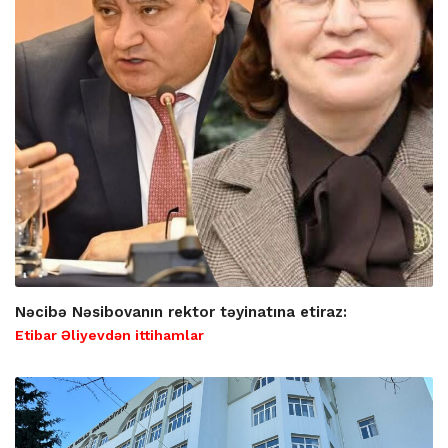
Nəcibə Nəsibovanın rektor təyinatına etiraz:
Etibar Əliyevdən ittihamlar