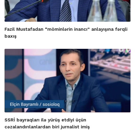
Fazil Mustafadan “möminlərin inancı” anlayışına fərqli
baxış
SSRİ bayraqları ilə yürüş etdiyi üçün
cəzalandırılanlardan biri jurnalist imiş