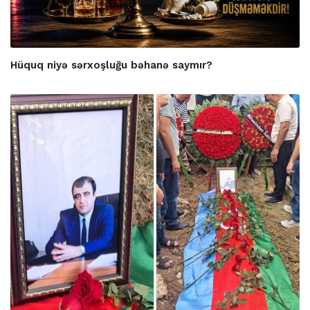
Hüquq niyə sərxoşluğu bəhanə saymır?