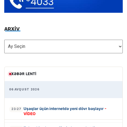
ARXİV
ARXİV
XƏBƏR LENTI
06 AVQUST 2026
Uşaqlar üçün internetdə yeni dövr başlayır
-
23:27
VİDEO