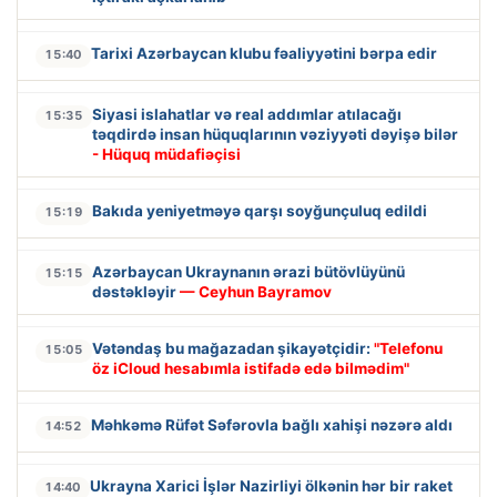
Tarixi Azərbaycan klubu fəaliyyətini bərpa edir
15:40
Siyasi islahatlar və real addımlar atılacağı
15:35
təqdirdə insan hüquqlarının vəziyyəti dəyişə bilər
- Hüquq müdafiəçisi
Bakıda yeniyetməyə qarşı soyğunçuluq edildi
15:19
Azərbaycan Ukraynanın ərazi bütövlüyünü
15:15
dəstəkləyir
— Ceyhun Bayramov
Vətəndaş bu mağazadan şikayətçidir:
"Telefonu
15:05
öz iCloud hesabımla istifadə edə bilmədim"
Məhkəmə Rüfət Səfərovla bağlı xahişi nəzərə aldı
14:52
Ukrayna Xarici İşlər Nazirliyi ölkənin hər bir raket
14:40