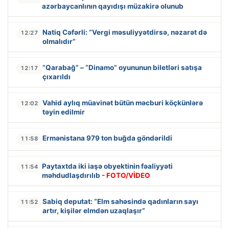
azərbaycanlının qayıdışı müzakirə olunub
Natiq Cəfərli: “Vergi məsuliyyətdirsə, nəzarət də
12:27
olmalıdır”
“Qarabağ” – “Dinamo” oyununun biletləri satışa
12:17
çıxarıldı
Vahid aylıq müavinət bütün məcburi köçkünlərə
12:02
təyin edilmir
Ermənistana 979 ton buğda göndərildi
11:58
Paytaxtda iki iaşə obyektinin fəaliyyəti
11:54
məhdudlaşdırılıb
- FOTO/VİDEO
Sabiq deputat: “Elm sahəsində qadınların sayı
11:52
artır, kişilər elmdən uzaqlaşır”