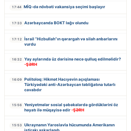
MİQ-də növbəti vakansiya seçimi başlayır
17:44
Azərbaycanda BOKT ləğv olundu
17:33
İsrail “Hizbullah”ın qərargah və silah anbarlarını
17:12
vurdu
Yay aylarında üz dərisinə necə qulluq edilməlidir?
16:32
-ŞƏRH
Politoloq: Hikmət Hacıyevin açıqlaması
16:09
Türkiyədəki anti-Azərbaycan təbliğatına tutarlı
cavabdır
Yeniyetmələr sosial şəbəkələrdə gördüklərini öz
15:56
həyatı ilə müqayisə edir
-ŞƏRH
Ukraynanın Yaroslavla hücumunda Amerikanın
15:53
iştirakı aşkarlanıb