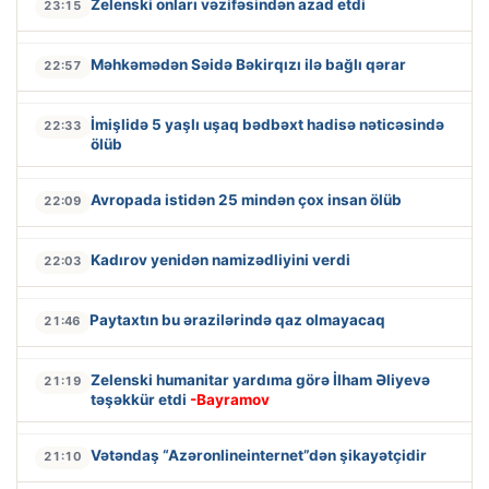
Zelenski onları vəzifəsindən azad etdi
23:15
Məhkəmədən Səidə Bəkirqızı ilə bağlı qərar
22:57
İmişlidə 5 yaşlı uşaq bədbəxt hadisə nəticəsində
22:33
ölüb
Avropada istidən 25 mindən çox insan ölüb
22:09
Kadırov yenidən namizədliyini verdi
22:03
Paytaxtın bu ərazilərində qaz olmayacaq
21:46
Zelenski humanitar yardıma görə İlham Əliyevə
21:19
təşəkkür etdi
-Bayramov
Vətəndaş “Azəronlineinternet”dən şikayətçidir
21:10