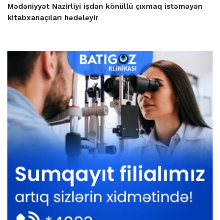
Mədəniyyət Nazirliyi işdən könüllü çıxmaq istəməyən
kitabxanaçıları hədələyir