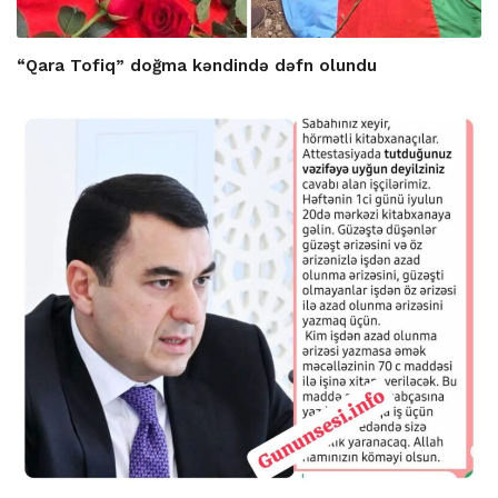
“Qara Tofiq” doğma kəndində dəfn olundu