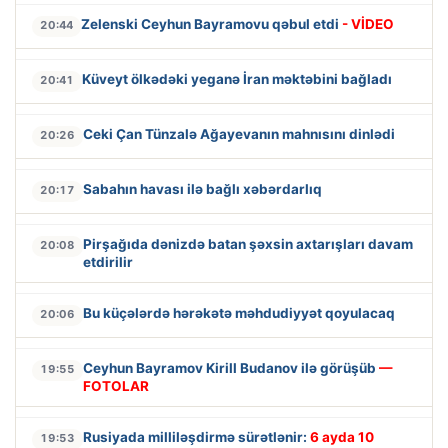
Zelenski Ceyhun Bayramovu qəbul etdi
- VİDEO
20:44
Küveyt ölkədəki yeganə İran məktəbini bağladı
20:41
Ceki Çan Tünzalə Ağayevanın mahnısını dinlədi
20:26
Sabahın havası ilə bağlı xəbərdarlıq
20:17
Pirşağıda dənizdə batan şəxsin axtarışları davam
20:08
etdirilir
Bu küçələrdə hərəkətə məhdudiyyət qoyulacaq
20:06
Ceyhun Bayramov Kirill Budanov ilə görüşüb
—
19:55
FOTOLAR
Rusiyada milliləşdirmə sürətlənir:
6 ayda 10
19:53