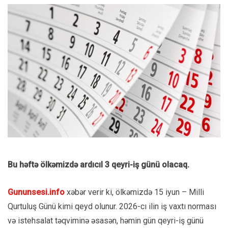
Bu həftə ölkəmizdə ardıcıl 3 qeyri-iş günü olacaq.
Gununsesi.info
xəbər verir ki, ölkəmizdə 15 iyun – Milli
Qurtuluş Günü kimi qeyd olunur. 2026-cı ilin iş vaxtı norması
və istehsalat təqviminə əsasən, həmin gün qeyri-iş günü