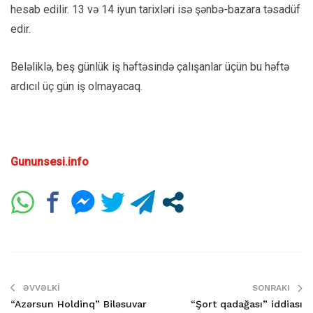
hesab edilir. 13 və 14 iyun tarixləri isə şənbə-bazara təsadüf
edir.
Beləliklə, beş günlük iş həftəsində çalışanlar üçün bu həftə
ardıcıl üç gün iş olmayacaq.
Gununsesi.info
ƏVVƏLKI
SONRAKI
“Azərsun Holdinq” Biləsuvar
“Şort qadağası” iddiası