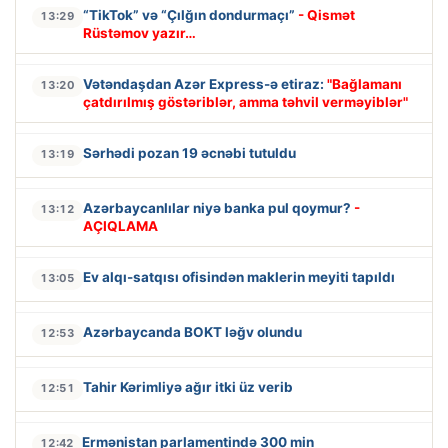
“TikTok” və “Çılğın dondurmaçı”
- Qismət
13:29
Rüstəmov yazır…
Vətəndaşdan Azər Express-ə etiraz:
"Bağlamanı
13:20
çatdırılmış göstəriblər, amma təhvil verməyiblər"
Sərhədi pozan 19 əcnəbi tutuldu
13:19
Azərbaycanlılar niyə banka pul qoymur?
-
13:12
AÇIQLAMA
Ev alqı-satqısı ofisindən maklerin meyiti tapıldı
13:05
Azərbaycanda BOKT ləğv olundu
12:53
Tahir Kərimliyə ağır itki üz verib
12:51
Ermənistan parlamentində 300 min
12:42