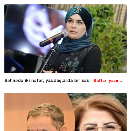
Səhnədə iki nəfər, yaddaşlarda bir səs
- Saffari yazır…