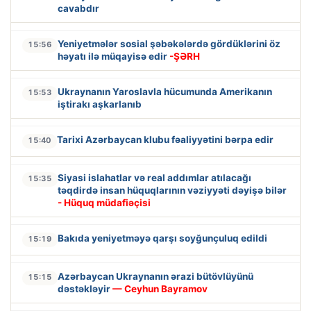
cavabdır
Yeniyetmələr sosial şəbəkələrdə gördüklərini öz
15:56
həyatı ilə müqayisə edir
-ŞƏRH
Ukraynanın Yaroslavla hücumunda Amerikanın
15:53
iştirakı aşkarlanıb
Tarixi Azərbaycan klubu fəaliyyətini bərpa edir
15:40
Siyasi islahatlar və real addımlar atılacağı
15:35
təqdirdə insan hüquqlarının vəziyyəti dəyişə bilər
- Hüquq müdafiəçisi
Bakıda yeniyetməyə qarşı soyğunçuluq edildi
15:19
Azərbaycan Ukraynanın ərazi bütövlüyünü
15:15
dəstəkləyir
— Ceyhun Bayramov