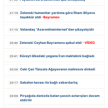
Zelenski humanitar yardıma görə İlham Əliyevə
21:19
təşəkkür etdi
-Bayramov
Vətəndaş “Azəronlineinternet”dən şikayətçidir
21:10
Zelenski Ceyhun Bayramovu qəbul etdi
- VİDEO
20:44
Küveyt ölkədəki yeganə İran məktəbini bağladı
20:41
Ceki Çan Tünzalə Ağayevanın mahnısını dinlədi
20:26
Sabahın havası ilə bağlı xəbərdarlıq
20:17
Pirşağıda dənizdə batan şəxsin axtarışları davam
20:08
etdirilir