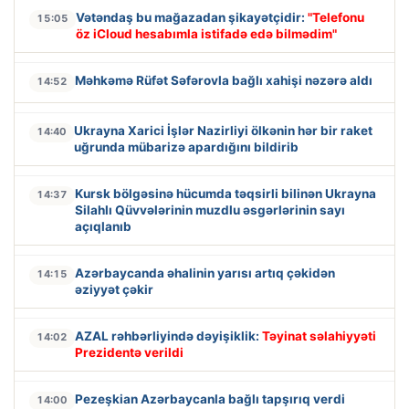
Vətəndaş bu mağazadan şikayətçidir:
"Telefonu
15:05
öz iCloud hesabımla istifadə edə bilmədim"
Məhkəmə Rüfət Səfərovla bağlı xahişi nəzərə aldı
14:52
Ukrayna Xarici İşlər Nazirliyi ölkənin hər bir raket
14:40
uğrunda mübarizə apardığını bildirib
Kursk bölgəsinə hücumda təqsirli bilinən Ukrayna
14:37
Silahlı Qüvvələrinin muzdlu əsgərlərinin sayı
açıqlanıb
Azərbaycanda əhalinin yarısı artıq çəkidən
14:15
əziyyət çəkir
AZAL rəhbərliyində dəyişiklik:
Təyinat səlahiyyəti
14:02
Prezidentə verildi
Pezeşkian Azərbaycanla bağlı tapşırıq verdi
14:00