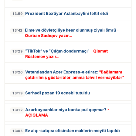
Prezident Bəxtiyar Aslanbəylini təltif etdi
13:59
Elmə və dövlətçiliyə həsr olunmuş ziyalı ömrü
-
13:42
Qurban Sadıqov yazır...
“TikTok” və “Çılğın dondurmaçı”
- Qismət
13:29
Rüstəmov yazır…
Vətəndaşdan Azər Express-ə etiraz:
"Bağlamanı
13:20
çatdırılmış göstəriblər, amma təhvil verməyiblər"
Sərhədi pozan 19 əcnəbi tutuldu
13:19
Azərbaycanlılar niyə banka pul qoymur?
-
13:12
AÇIQLAMA
Ev alqı-satqısı ofisindən maklerin meyiti tapıldı
13:05