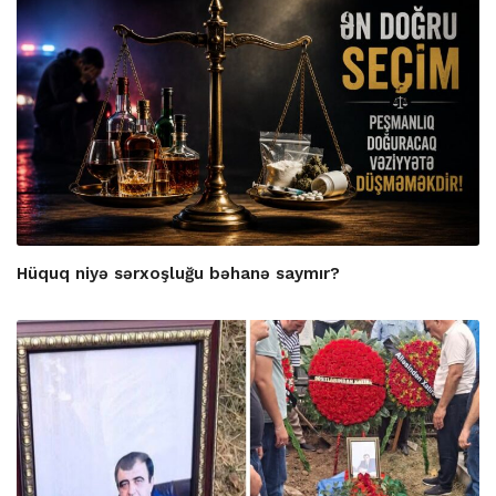
Hüquq niyə sərxoşluğu bəhanə saymır?