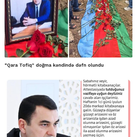
“Qara Tofiq” doğma kəndində dəfn olundu