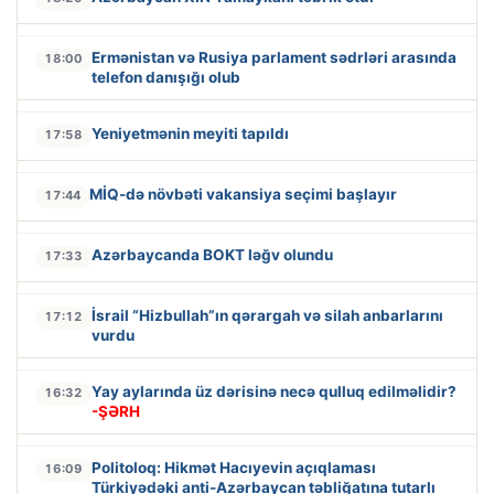
Ermənistan və Rusiya parlament sədrləri arasında
18:00
telefon danışığı olub
Yeniyetmənin meyiti tapıldı
17:58
MİQ-də növbəti vakansiya seçimi başlayır
17:44
Azərbaycanda BOKT ləğv olundu
17:33
İsrail “Hizbullah”ın qərargah və silah anbarlarını
17:12
vurdu
Yay aylarında üz dərisinə necə qulluq edilməlidir?
16:32
-ŞƏRH
Politoloq: Hikmət Hacıyevin açıqlaması
16:09
Türkiyədəki anti-Azərbaycan təbliğatına tutarlı