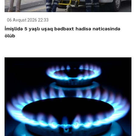
06 Avqust 2026 22:33
İmişlidə 5 yaşlı uşaq bədbəxt hadisə nəticəsində
ölüb