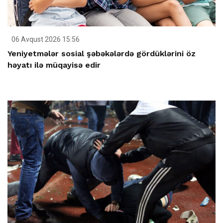
06 Avqust 2026 15:56
Yeniyetmələr sosial şəbəkələrdə gördüklərini öz
həyatı ilə müqayisə edir