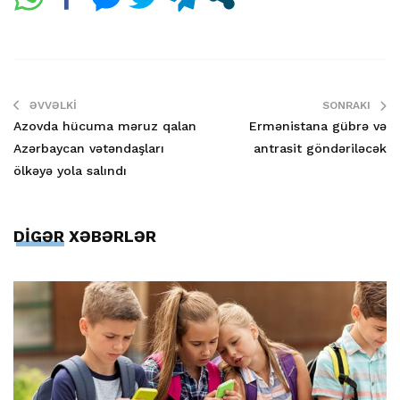
ƏVVƏLKI
SONRAKI
Azovda hücuma məruz qalan
Ermənistana gübrə və
Azərbaycan vətəndaşları
antrasit göndəriləcək
ölkəyə yola salındı
DİGƏR XƏBƏRLƏR