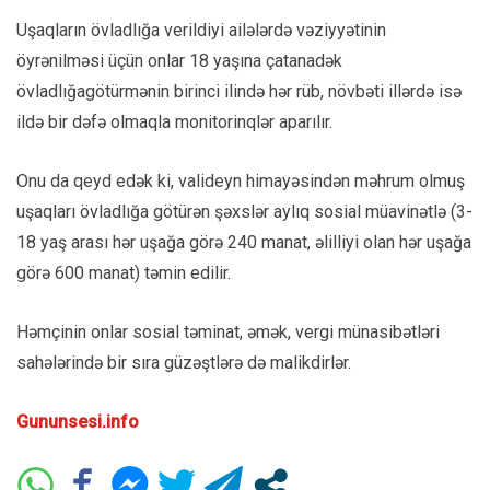
Uşaqların övladlığa verildiyi ailələrdə vəziyyətinin
öyrənilməsi üçün onlar 18 yaşına çatanadək
övladlığagötürmənin birinci ilində hər rüb, növbəti illərdə isə
ildə bir dəfə olmaqla monitorinqlər aparılır.
Onu da qeyd edək ki, valideyn himayəsindən məhrum olmuş
uşaqları övladlığa götürən şəxslər aylıq sosial müavinətlə (3-
18 yaş arası hər uşağa görə 240 manat, əlilliyi olan hər uşağa
görə 600 manat) təmin edilir.
Həmçinin onlar sosial təminat, əmək, vergi münasibətləri
sahələrində bir sıra güzəştlərə də malikdirlər.
Gununsesi.info