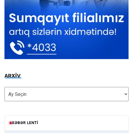
ARXİV
ARXİV
XƏBƏR LENTI