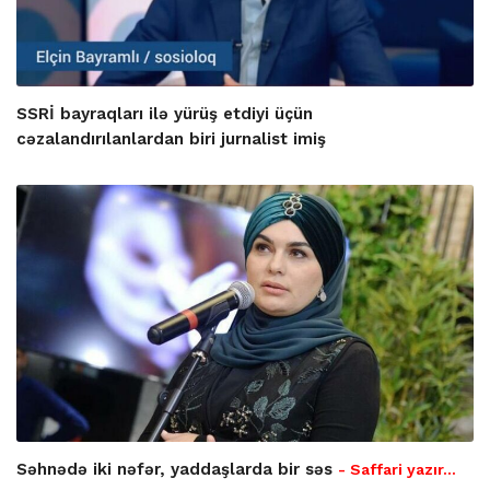
SSRİ bayraqları ilə yürüş etdiyi üçün
cəzalandırılanlardan biri jurnalist imiş
Səhnədə iki nəfər, yaddaşlarda bir səs
- Saffari yazır…