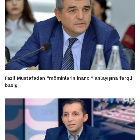
Fazil Mustafadan “möminlərin inancı” anlayışına fərqli
baxış