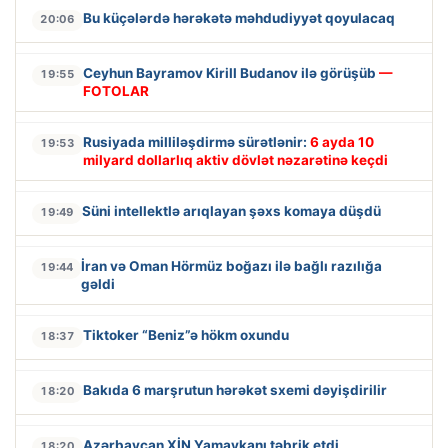
Bu küçələrdə hərəkətə məhdudiyyət qoyulacaq
20:06
Ceyhun Bayramov Kirill Budanov ilə görüşüb
—
19:55
FOTOLAR
Rusiyada milliləşdirmə sürətlənir:
6 ayda 10
19:53
milyard dollarlıq aktiv dövlət nəzarətinə keçdi
Süni intellektlə arıqlayan şəxs komaya düşdü
19:49
İran və Oman Hörmüz boğazı ilə bağlı razılığa
19:44
gəldi
Tiktoker “Beniz”ə hökm oxundu
18:37
Bakıda 6 marşrutun hərəkət sxemi dəyişdirilir
18:20
Azərbaycan XİN Yamaykanı təbrik etdi
18:20