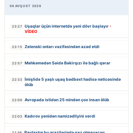
06 AVQUST 2026
Uşaqlar üçün internetdə yeni dövr başlayır
-
23:27
VİDEO
Zelenski onları vəzifəsindən azad etdi
23:15
Məhkəmədən Səidə Bəkirqızı ilə bağlı qərar
22:57
İmişlidə 5 yaşlı uşaq bədbəxt hadisə nəticəsində
22:33
ölüb
Avropada istidən 25 mindən çox insan ölüb
22:09
Kadırov yenidən namizədliyini verdi
22:03
Paytaxtın bu ərazilərində qaz olmayacaq
21:46