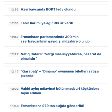
Azərbaycanda BOKT ləğv olundu
12:53
Tahir Kərimliyə ağır itki üz verib
12:51
Ermənistan parlamentində 300 min
12:42
azərbaycanlının qayıdışı müzakirə olunub
Natiq Cəfərli: “Vergi məsuliyyətdirsə, nəzarət də
12:27
olmalıdır”
“Qarabağ” – “Dinamo” oyununun biletləri satışa
12:17
çıxarıldı
Vahid aylıq müavinət bütün məcburi köçkünlərə
12:02
təyin edilmir
Ermənistana 979 ton buğda göndərildi
11:58