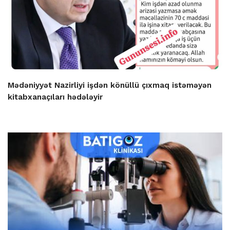
Mədəniyyət Nazirliyi işdən könüllü çıxmaq istəməyən
kitabxanaçıları hədələyir