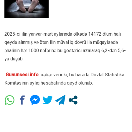
2025-ci ilin yanvar-mart aylarında ölkədə 14172 ölüm halı
qeydə alınmış və ötən ilin müvafiq dövrü ilə müqayisədə
əhalinin hər 1000 nəfərinə bu göstərici azalaraq 6,2-dən 5,6-
ya düşüb.
Gununsesi.info
xəbər verir ki, bu barədə Dövlət Statistika
Komitəsinin aylıq hesabatında qeyd olunub.