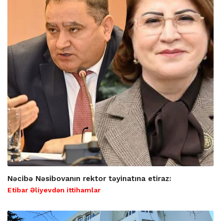
Nəcibə Nəsibovanın rektor təyinatına etiraz:
Etibar Əliyevdən ittihamlar