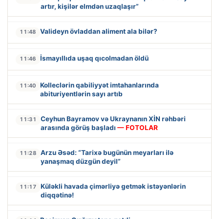
artır, kişilər elmdən uzaqlaşır”
Valideyn övladdan aliment ala bilər?
11:48
İsmayıllıda uşaq qıcolmadan öldü
11:46
Kolleclərin qabiliyyət imtahanlarında
11:40
abituriyentlərin sayı artıb
Ceyhun Bayramov və Ukraynanın XİN rəhbəri
11:31
arasında görüş başladı
— FOTOLAR
Arzu Əsəd: “Tarixə bugünün meyarları ilə
11:28
yanaşmaq düzgün deyil”
Küləkli havada çimərliyə getmək istəyənlərin
11:17
diqqətinə!