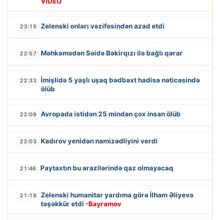
VİDEO
Zelenski onları vəzifəsindən azad etdi
23:15
Məhkəmədən Səidə Bəkirqızı ilə bağlı qərar
22:57
İmişlidə 5 yaşlı uşaq bədbəxt hadisə nəticəsində
22:33
ölüb
Avropada istidən 25 mindən çox insan ölüb
22:09
Kadırov yenidən namizədliyini verdi
22:03
Paytaxtın bu ərazilərində qaz olmayacaq
21:46
Zelenski humanitar yardıma görə İlham Əliyevə
21:19
təşəkkür etdi
-Bayramov