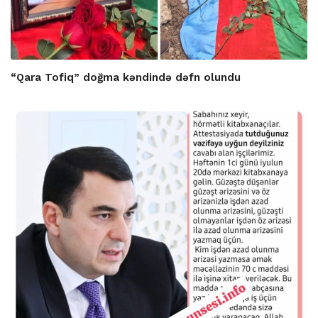
“Qara Tofiq” doğma kəndində dəfn olundu