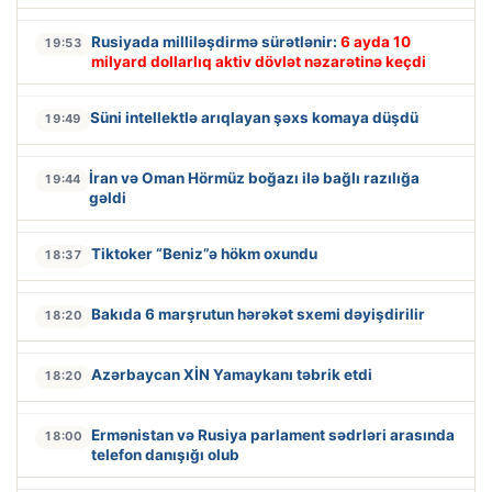
Rusiyada milliləşdirmə sürətlənir:
6 ayda 10
19:53
milyard dollarlıq aktiv dövlət nəzarətinə keçdi
Süni intellektlə arıqlayan şəxs komaya düşdü
19:49
İran və Oman Hörmüz boğazı ilə bağlı razılığa
19:44
gəldi
Tiktoker “Beniz”ə hökm oxundu
18:37
Bakıda 6 marşrutun hərəkət sxemi dəyişdirilir
18:20
Azərbaycan XİN Yamaykanı təbrik etdi
18:20
Ermənistan və Rusiya parlament sədrləri arasında
18:00
telefon danışığı olub