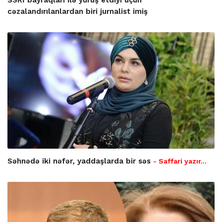
cəzalandırılanlardan biri jurnalist imiş
Səhnədə iki nəfər, yaddaşlarda bir səs
- Saffari yazır…