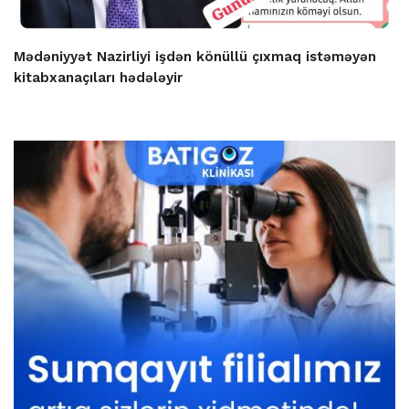
Mədəniyyət Nazirliyi işdən könüllü çıxmaq istəməyən
kitabxanaçıları hədələyir