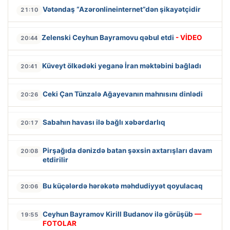
Vətəndaş “Azəronlineinternet”dən şikayətçidir
21:10
Zelenski Ceyhun Bayramovu qəbul etdi
- VİDEO
20:44
Küveyt ölkədəki yeganə İran məktəbini bağladı
20:41
Ceki Çan Tünzalə Ağayevanın mahnısını dinlədi
20:26
Sabahın havası ilə bağlı xəbərdarlıq
20:17
Pirşağıda dənizdə batan şəxsin axtarışları davam
20:08
etdirilir
Bu küçələrdə hərəkətə məhdudiyyət qoyulacaq
20:06
Ceyhun Bayramov Kirill Budanov ilə görüşüb
—
19:55
FOTOLAR