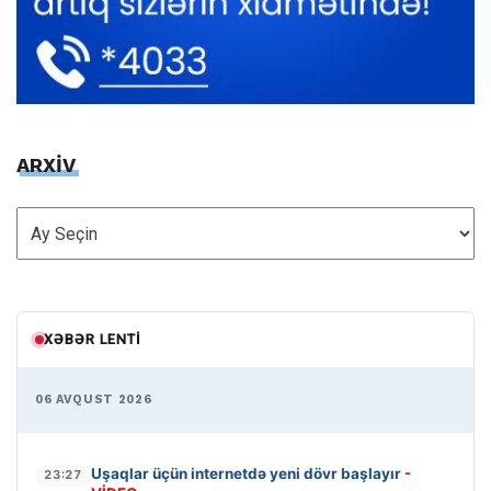
ARXİV
ARXİV
XƏBƏR LENTI
06 AVQUST 2026
Uşaqlar üçün internetdə yeni dövr başlayır
-
23:27