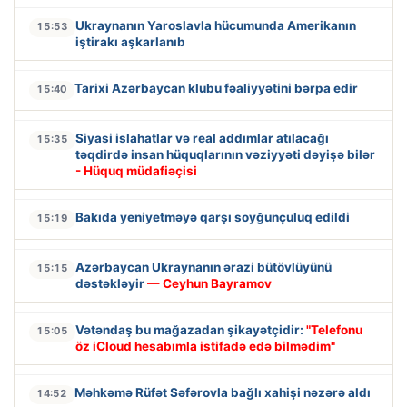
Ukraynanın Yaroslavla hücumunda Amerikanın
15:53
iştirakı aşkarlanıb
Tarixi Azərbaycan klubu fəaliyyətini bərpa edir
15:40
Siyasi islahatlar və real addımlar atılacağı
15:35
təqdirdə insan hüquqlarının vəziyyəti dəyişə bilər
- Hüquq müdafiəçisi
Bakıda yeniyetməyə qarşı soyğunçuluq edildi
15:19
Azərbaycan Ukraynanın ərazi bütövlüyünü
15:15
dəstəkləyir
— Ceyhun Bayramov
Vətəndaş bu mağazadan şikayətçidir:
"Telefonu
15:05
öz iCloud hesabımla istifadə edə bilmədim"
Məhkəmə Rüfət Səfərovla bağlı xahişi nəzərə aldı
14:52