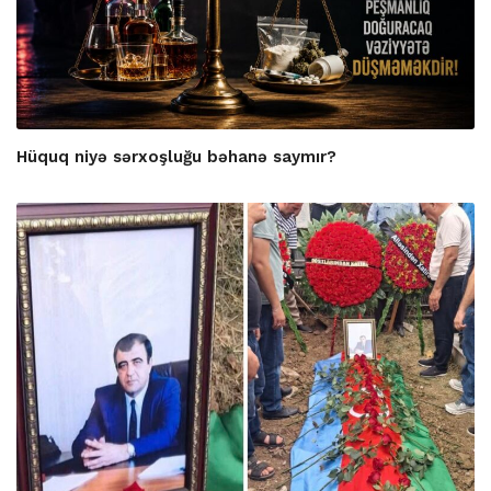
Hüquq niyə sərxoşluğu bəhanə saymır?