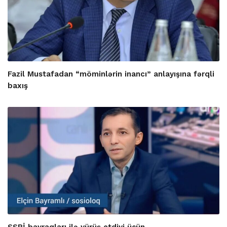
Fazil Mustafadan “möminlərin inancı” anlayışına fərqli
baxış
SSRİ bayraqları ilə yürüş etdiyi üçün