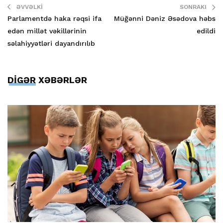
ƏVVƏLKI
SONRAKI
Parlamentdə haka rəqsi ifa
Müğənni Dəniz Əsədova həbs
edən millət vəkillərinin
edildi
səlahiyyətləri dayandırılıb
DİGƏR XƏBƏRLƏR