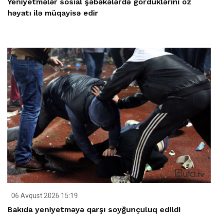
Yeniyetmələr sosial şəbəkələrdə gördüklərini öz
həyatı ilə müqayisə edir
06 Avqust 2026 15:19
Bakıda yeniyetməyə qarşı soyğunçuluq edildi