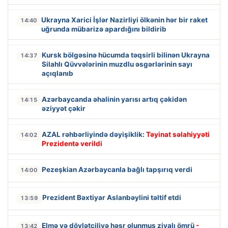
Ukrayna Xarici İşlər Nazirliyi ölkənin hər bir raket
14:40
uğrunda mübarizə apardığını bildirib
Kursk bölgəsinə hücumda təqsirli bilinən Ukrayna
14:37
Silahlı Qüvvələrinin muzdlu əsgərlərinin sayı
açıqlanıb
Azərbaycanda əhalinin yarısı artıq çəkidən
14:15
əziyyət çəkir
AZAL rəhbərliyində dəyişiklik:
Təyinat səlahiyyəti
14:02
Prezidentə verildi
Pezeşkian Azərbaycanla bağlı tapşırıq verdi
14:00
Prezident Bəxtiyar Aslanbəylini təltif etdi
13:59
Elmə və dövlətçiliyə həsr olunmuş ziyalı ömrü
-
13:42