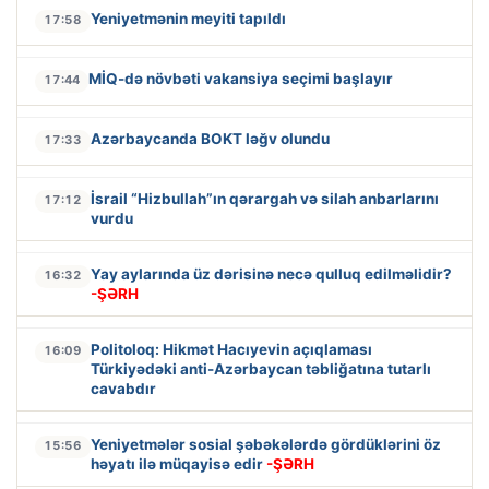
Yeniyetmənin meyiti tapıldı
17:58
MİQ-də növbəti vakansiya seçimi başlayır
17:44
Azərbaycanda BOKT ləğv olundu
17:33
İsrail “Hizbullah”ın qərargah və silah anbarlarını
17:12
vurdu
Yay aylarında üz dərisinə necə qulluq edilməlidir?
16:32
-ŞƏRH
Politoloq: Hikmət Hacıyevin açıqlaması
16:09
Türkiyədəki anti-Azərbaycan təbliğatına tutarlı
cavabdır
Yeniyetmələr sosial şəbəkələrdə gördüklərini öz
15:56
həyatı ilə müqayisə edir
-ŞƏRH