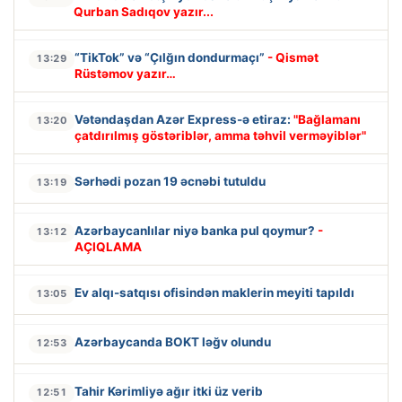
Qurban Sadıqov yazır...
“TikTok” və “Çılğın dondurmaçı”
- Qismət
13:29
Rüstəmov yazır…
Vətəndaşdan Azər Express-ə etiraz:
"Bağlamanı
13:20
çatdırılmış göstəriblər, amma təhvil verməyiblər"
Sərhədi pozan 19 əcnəbi tutuldu
13:19
Azərbaycanlılar niyə banka pul qoymur?
-
13:12
AÇIQLAMA
Ev alqı-satqısı ofisindən maklerin meyiti tapıldı
13:05
Azərbaycanda BOKT ləğv olundu
12:53
Tahir Kərimliyə ağır itki üz verib
12:51