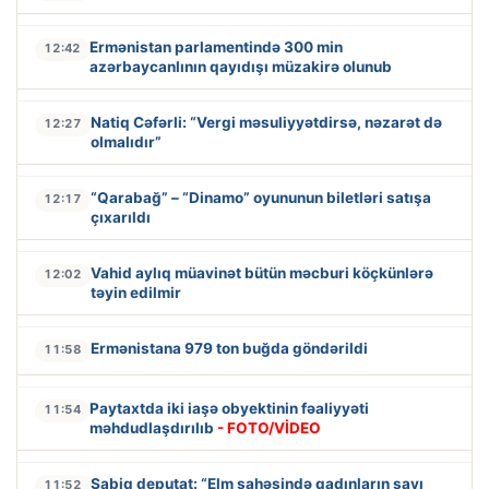
Ermənistan parlamentində 300 min
12:42
azərbaycanlının qayıdışı müzakirə olunub
Natiq Cəfərli: “Vergi məsuliyyətdirsə, nəzarət də
12:27
olmalıdır”
“Qarabağ” – “Dinamo” oyununun biletləri satışa
12:17
çıxarıldı
Vahid aylıq müavinət bütün məcburi köçkünlərə
12:02
təyin edilmir
Ermənistana 979 ton buğda göndərildi
11:58
Paytaxtda iki iaşə obyektinin fəaliyyəti
11:54
məhdudlaşdırılıb
- FOTO/VİDEO
Sabiq deputat: “Elm sahəsində qadınların sayı
11:52