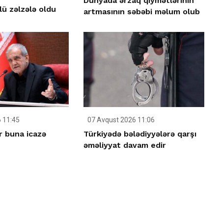
Dünyada ərzaq qiymətlərinin
ü zəlzələ oldu
artmasının səbəbi məlum olub
 11:45
07 Avqust 2026 11:06
r buna icazə
Türkiyədə bələdiyyələrə qarşı
əməliyyat davam edir