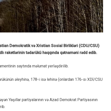
tian Demokratik və Xristian Sosial Birlikləri (CDU/CSU)
lı raketlərinin tədarükü haqqında qətnaməni rədd edib.
amentinin saytında məlumat yerləşdirilib.
ükünün əleyhinə, 178-i isə lehinə (onlardan 176-sı XDİ/CSU
ləyən Yaşıllar partiyalarının və Azad Demokrat Partiyasının
rib.