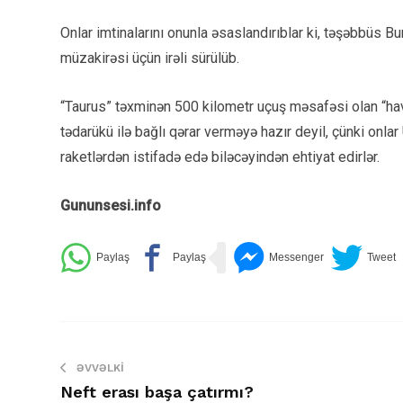
Onlar imtinalarını onunla əsaslandırıblar ki, təşəbbüs B
müzakirəsi üçün irəli sürülüb.
“Taurus” təxminən 500 kilometr uçuş məsafəsi olan “hava
tədarükü ilə bağlı qərar verməyə hazır deyil, çünki onl
raketlərdən istifadə edə biləcəyindən ehtiyat edirlər.
Gununsesi.info
ƏVVƏLKI
Neft erası başa çatırmı?