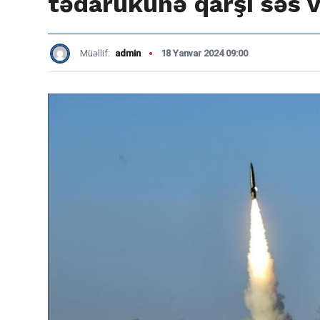
tədarükünə qarşı səs v
Müəllif:
admin
18 Yanvar 2024 09:00