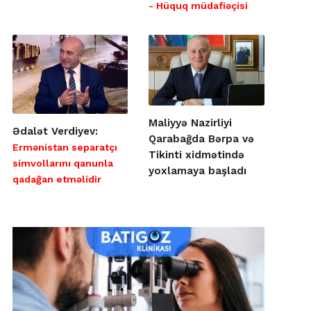
- Hüquq müdafiəçisi
Maliyyə Nazirliyi
Ədalət Verdiyev:
Qarabağda Bərpa və
Ermənistan separatçı
Tikinti xidmətində
simvollarını qanunla
yoxlamaya başladı
qadağan etməlidir