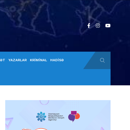
YƏT
YAZARLAR
KRİMİNAL
HADİSƏ