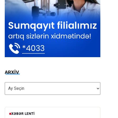
ARXİV
ARXİV
XƏBƏR LENTI