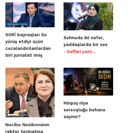
SSRİ bayraqları ilə
Səhnədə iki nəfər,
yürüş etdiyi üçün
yaddaşlarda bir səs
cəzalandırılanlardan
- Saffari yazır…
biri jurnalist imiş
Hüquq niyə
sərxoşluğu bəhanə
saymır?
Nəcibə Nəsibovanın
rektor təyinatına