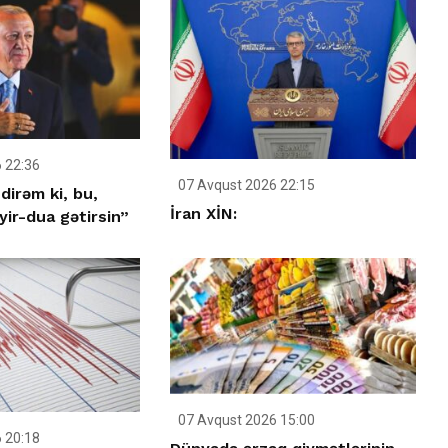
 22:36
07 Avqust 2026 22:15
dirəm ki, bu,
İran XİN:
ir-dua gətirsin”
07 Avqust 2026 15:00
 20:18