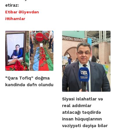
etiraz:
Etibar Əliyevdən
ittihamlar
“Qara Tofiq” doğma
kəndində dəfn olundu
Siyasi islahatlar və
real addımlar
atılacağı təqdirdə
insan hüquqlarının
vəziyyəti dəyişə bilər