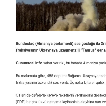
Bundestaq (Almaniya parlamenti) səs çoxluğu ilə Xris
fraksiyasının Ukraynaya uzaqmənzilli “Taurus” qanad
Gununsesi.info
xəbər verir ki, bu barədə Almaniya parl
Bu məlumata görə, 485 deputat Buğanın Ukraynaya tədar
fraksiyasının üzvü idi) səs verib. Üç nəfər bitərəf qalıb.
Özləri də dəfələrlə Kiyevə raketlərin verilməsini dəstək
(FDP) bir çox üzvü qətnamə layihəsinin əleyhinə səs ve