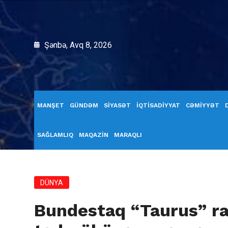
Şənbə, Avq 8, 2026
MANŞET
GÜNDƏM
SİYASƏT
İQTİSADİYYAT
CƏMİYYƏT
SAĞLAMLIQ
MAQAZİN
MARAQLI
DÜNYA
Bundestaq “Taurus” ra