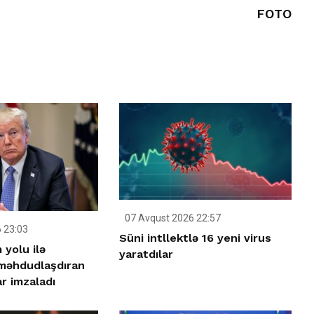
FOTO
07 Avqust 2026 22:57
 23:03
Süni intllektlə 16 yeni virus
yolu ilə
yaratdılar
 məhdudlaşdıran
r imzaladı