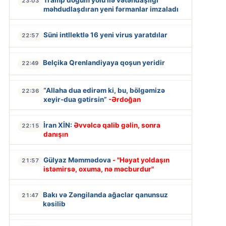
Tramp doğum yolu ilə vətəndaşlığı
23:03
məhdudlaşdıran yeni fərmanlar imzaladı
Süni intllektlə 16 yeni virus yaratdılar
22:57
Belçika Qrenlandiyaya qoşun yeridir
22:49
“Allaha dua edirəm ki, bu, bölgəmizə
22:36
xeyir-dua gətirsin”
-Ərdoğan
İran XİN:
Əvvəlcə qalib gəlin, sonra
22:15
danışın
Gülyaz Məmmədova
- "Həyat yoldaşın
21:57
istəmirsə, oxuma, nə məcburdur"
Bakı və Zəngilanda ağaclar qanunsuz
21:47
kəsilib