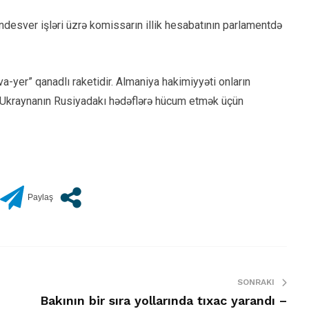
undesver işləri üzrə komissarın illik hesabatının parlamentdə
-yer” qanadlı raketidir. Almaniya hakimiyyəti onların
ar Ukraynanın Rusiyadakı hədəflərə hücum etmək üçün
SONRAKI
Bakının bir sıra yollarında tıxac yarandı –