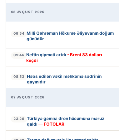
08 AVQUST 2026
Milli Qəhrəman Hökumə Əliyevanın doğum
09:54
günüdür
Neftin qiyməti artdı
- Brent 83 dolları
09:44
keçdi
Həbs edilən vəkil məhkəmə sədrinin
08:53
qayınıdır
07 AVQUST 2026
Türkiyə gəmisi dron hücumuna məruz
23:26
qaldı
— FOTOLAR