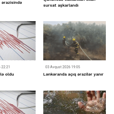
 ərazisində
sursat aşkarlandı
 22:21
03 Avqust 2026 19:05
ələ oldu
Lənkəranda açıq ərazilər yanır