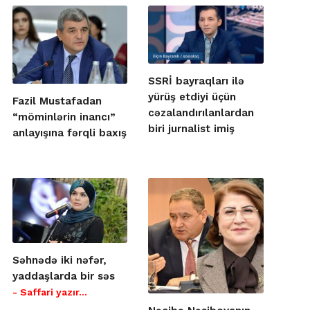
SSRİ bayraqları ilə
yürüş etdiyi üçün
Fazil Mustafadan
cəzalandırılanlardan
“möminlərin inancı”
biri jurnalist imiş
anlayışına fərqli baxış
Səhnədə iki nəfər,
yaddaşlarda bir səs
- Saffari yazır…