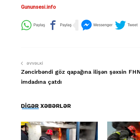
Gununsesi.info
ƏVVƏLKI
Zəncirbəndi göz qapağına ilişən şəxsin FH
imdadına çatdı
DİGƏR XƏBƏRLƏR