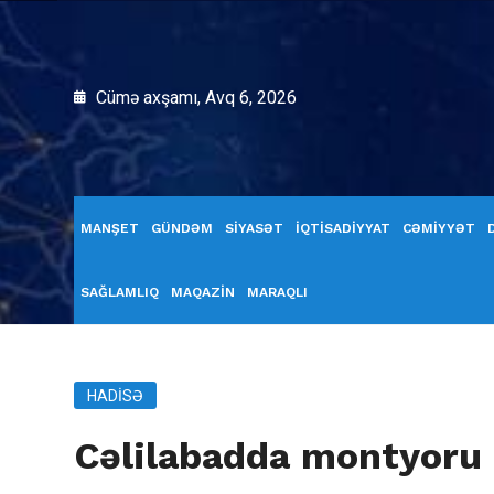
Cümə axşamı, Avq 6, 2026
MANŞET
GÜNDƏM
SİYASƏT
İQTİSADİYYAT
CƏMİYYƏT
SAĞLAMLIQ
MAQAZİN
MARAQLI
HADISƏ
Cəlilabadda montyoru 