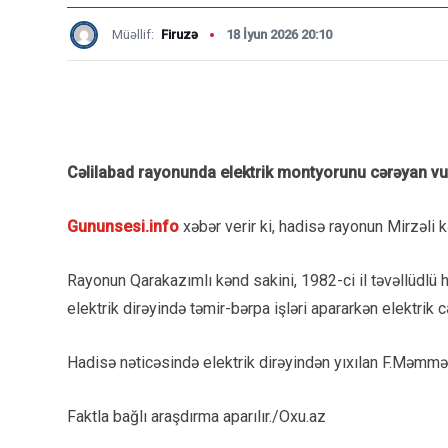
Müəllif:
Firuzə
18 İyun 2026 20:10
Cəlilabad rayonunda elektrik montyorunu cərəyan vu
Gununsesi.info
xəbər verir ki, hadisə rayonun Mirzəli 
Rayonun Qarakazımlı kənd sakini, 1982-ci il təvəllüdl
elektrik dirəyində təmir-bərpa işləri apararkən elektrik 
Hadisə nəticəsində elektrik dirəyindən yıxılan F.Məmm
Faktla bağlı araşdırma aparılır./Oxu.az