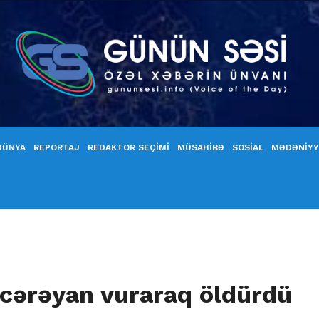
DÜNYA
REPORTAJ
REDAKTOR SEÇİMİ
MÜSAHİBƏ
SOSİAL
MƏDƏNİY
cərəyan vuraraq öldürdü