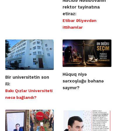
Nəcibə Nəsibovanın
rektor təyinatına
etiraz:
Etibar Əliyevdən
ittihamlar
Hüquq niyə
Bir universitetin son
sərxoşluğu bəhanə
ili:
saymır?
Bakı Qızlar Universiteti
necə bağlandı?