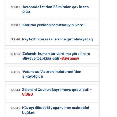
Avropada istidən 25 mindən çox insan
22:09
ölüb
Kadırov yenidən namizədliyini verdi
22:03
Paytaxtın bu ərazilərində qaz olmayacaq
21:46
Zelenski humanitar yardıma görə İlham
21:19
Əliyevə təşəkkür etdi
-Bayramov
Vətəndaş “Azəronlineinternet”dən
21:10
şikayətçidir
Zelenski Ceyhun Bayramovu qəbul etdi
-
20:44
VİDEO
Küveyt ölkədəki yeganə İran məktəbini
20:41
bağladı