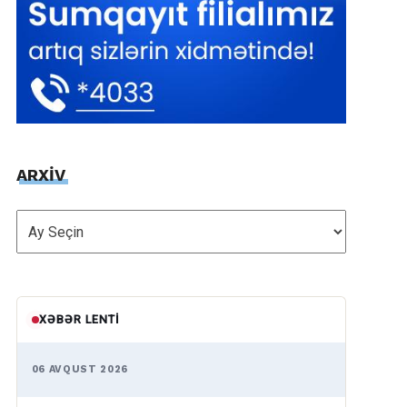
ARXİV
ARXİV
XƏBƏR LENTI
06 AVQUST 2026