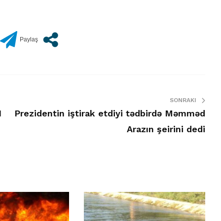
SONRAKI
N
Prezidentin iştirak etdiyi tədbirdə Məmməd
Arazın şeirini dedi