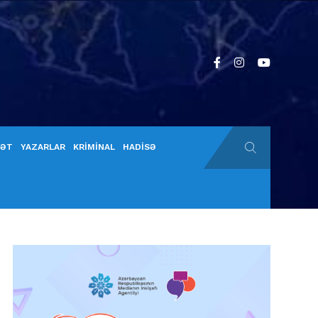
YƏT
YAZARLAR
KRİMİNAL
HADİSƏ