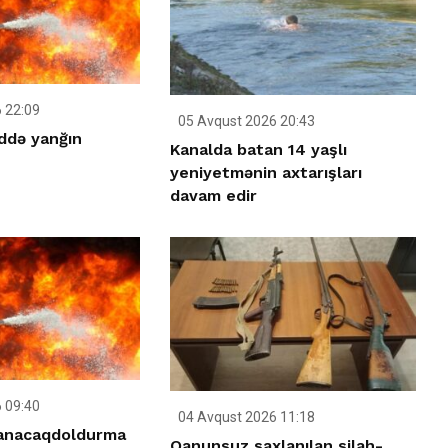
 22:09
05 Avqust 2026 20:43
ddə yanğın
Kanalda batan 14 yaşlı
yeniyetmənin axtarışları
davam edir
 09:40
04 Avqust 2026 11:18
anacaqdoldurma
Qanunsuz saxlanılan silah-