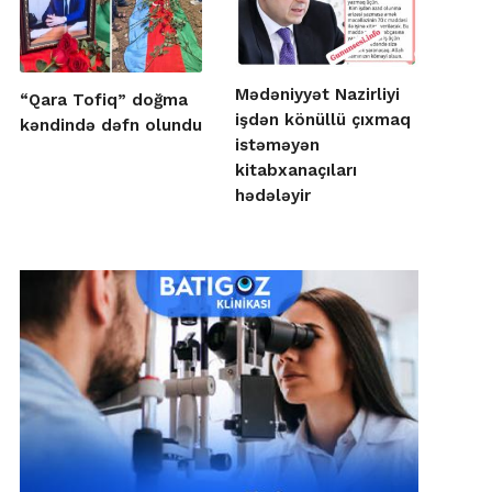
Mədəniyyət Nazirliyi
“Qara Tofiq” doğma
işdən könüllü çıxmaq
kəndində dəfn olundu
istəməyən
kitabxanaçıları
hədələyir