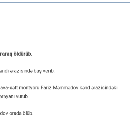
raraq öldürüb.
kəndi ərazisində baş verib.
ü hava-xətt montyoru Fariz Məmmədov kənd ərazisindəki
cərəyanı vurub.
ədov orada ölüb.