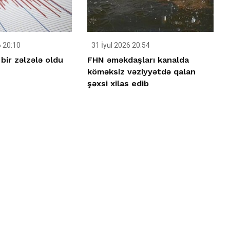
 20:10
31 İyul 2026 20:54
bir zəlzələ oldu
FHN əməkdaşları kanalda
köməksiz vəziyyətdə qalan
şəxsi xilas edib