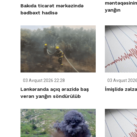
məntəqəsinin
Bakıda ticarət mərkəzində
yanğın
bədbəxt hadisə
03 Avqust 2026 22:28
03 Avqust 2026
Lənkəranda açıq ərazidə baş
İmişlidə zəlz
verən yanğın söndürülüb