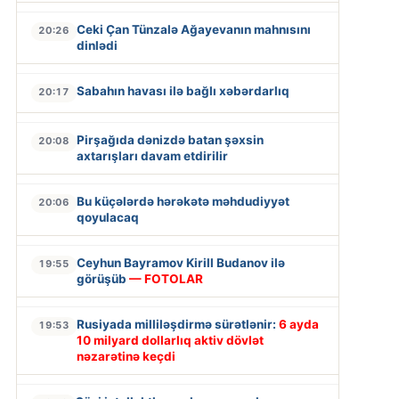
Ceki Çan Tünzalə Ağayevanın mahnısını
20:26
dinlədi
Sabahın havası ilə bağlı xəbərdarlıq
20:17
Pirşağıda dənizdə batan şəxsin
20:08
axtarışları davam etdirilir
Bu küçələrdə hərəkətə məhdudiyyət
20:06
qoyulacaq
Ceyhun Bayramov Kirill Budanov ilə
19:55
görüşüb
— FOTOLAR
Rusiyada milliləşdirmə sürətlənir:
6 ayda
19:53
10 milyard dollarlıq aktiv dövlət
nəzarətinə keçdi