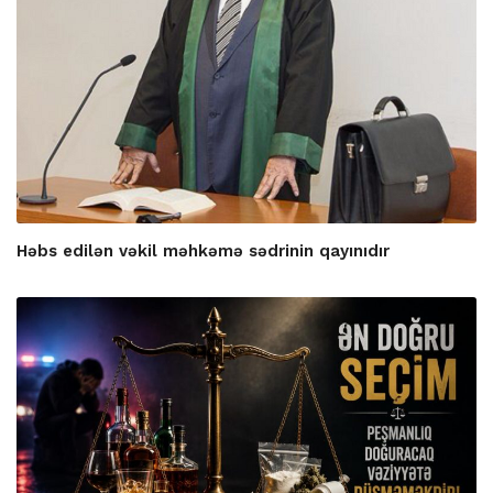
Həbs edilən vəkil məhkəmə sədrinin qayınıdır