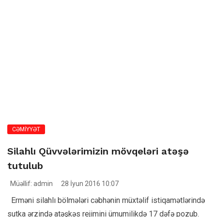
CƏMİYYƏT
Silahlı Qüvvələrimizin mövqeləri atəşə
tutulub
Müəllif: admin
28 İyun 2016 10:07
Erməni silahlı bölmələri cəbhənin müxtəlif istiqamətlərində
sutka ərzində atəşkəs rejimini ümumilikdə 17 dəfə pozub.