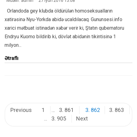
Müəllif: admin
27 İyun 2016 15:08
Orlandoda gey klubda öldürülən homoseksualların
xatirəsinə Nyu-Yorkda abidə ucaldılacaq. Gununsesi.info
xarici mətbuat istinadən xəbər verir ki, Ştatın qubernatoru
Endryu Kuomo bildirib ki, dövlət abidənin tikintisinə 1
milyon...
Ətraflı
Posts
Previous
1
3. 861
3. 862
3. 863
…
3. 905
Next
pagination
…