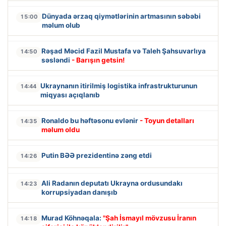
Dünyada ərzaq qiymətlərinin artmasının səbəbi
15:00
məlum olub
Rəşad Məcid Fazil Mustafa və Taleh Şahsuvarlıya
14:50
səsləndi
- Barışın getsin!
Ukraynanın itirilmiş logistika infrastrukturunun
14:44
miqyası açıqlanıb
Ronaldo bu həftəsonu evlənir
- Toyun detalları
14:35
məlum oldu
Putin BƏƏ prezidentinə zəng etdi
14:26
Ali Radanın deputatı Ukrayna ordusundakı
14:23
korrupsiyadan danışıb
Murad Köhnəqala:
"Şah İsmayıl mövzusu İranın
14:18