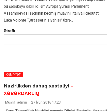
bu şəbəkəyə daxil idilər” Avropa Şurası Parlament
Assambleyası sədrinin keçmiş müavini, italiyalı deputat
Luka Volonte “Ştrasserin siyahısı” üzrə...
Ətraflı
CƏMİYYƏT
Nazirlikdən dabaq xəstəliyi
-
XƏBƏRDARLIQ
Müəllif: admin
27 İyun 2016 17:23
Kənd Təsərrüfatı Nazirliyi yanında Dövlət Baytarliq Nəzarəti