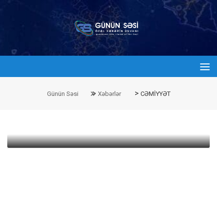
admin
28 İyun 2016 10:00
>
>
Günün Səsi
Xəbərlər
CƏMİYYƏT
Xaricdə təhsil alanlara iş müjdəsi! –
Bu xəbərdə