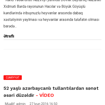
Xidməti Bərdə rayonunun Hacılar və Böyük Göyüşlü
kəndlərində iribuynuzlu heyvanlar arasında dabaq
xəstəliyinin yaylması və heyvanlar arasında tələfatın olması
barədə...
Ətraflı
CƏMİYYƏT
52 yaşlı azərbaycanlı tullantılardan sənət
əsəri düzəldir
- VİDEO
Müəllif: admin
27 İyun 2016 16:50