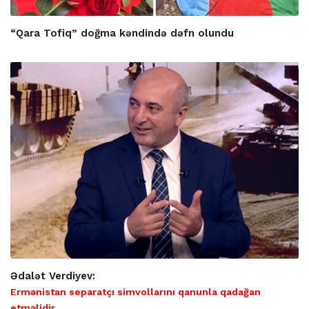
“Qara Tofiq” doğma kəndində dəfn olundu
Ədalət Verdiyev:
Ermənistan separatçı simvollarını qanunla qadağan
etməlidir