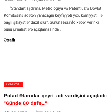
“Standartlaşdırma, Metrologiya və Patent üzrə Dövlət
Komitəsinə adətən yanacağın keyfiyyəti yox, kəmiyyəti ilə
bağlı şikayətlər daxil olur”. Gununsesi.info xəbər verir ki,
bunu jurnalistlərə açıqlamasında...
Ətraflı
CƏMİYYƏT
Polad Ələmdar qeyri-adi vərdişini açıqladı:
"Gündə 80 dəfə..."