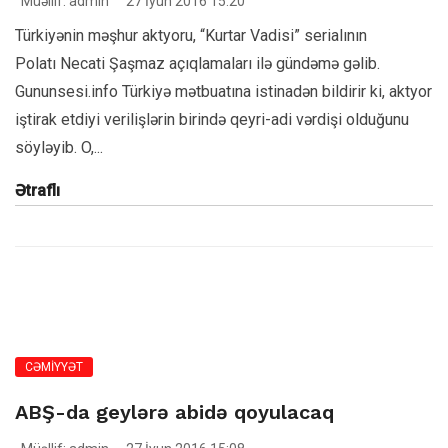
Müəllif: admin
27 İyun 2016 15:20
Türkiyənin məşhur aktyoru, “Kurtar Vadisi” serialının
Polatı Necati Şaşmaz açıqlamaları ilə gündəmə gəlib.
Gununsesi.info Türkiyə mətbuatına istinadən bildirir ki, aktyor
iştirak etdiyi verilişlərin birində qeyri-adi vərdişi olduğunu
söyləyib. O,...
Ətraflı
CƏMİYYƏT
ABŞ-da geylərə abidə qoyulacaq