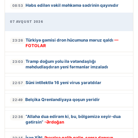
Həbs edilən vəkil məhkəmə sədrinin qayınıdır
08:53
07 AVQUST 2026
Türkiyə gəmisi dron hücumuna məruz qaldı
—
23:26
FOTOLAR
Tramp doğum yolu ilə vətəndaşlığı
23:03
məhdudlaşdıran yeni fərmanlar imzaladı
Süni intllektlə 16 yeni virus yaratdılar
22:57
Belçika Qrenlandiyaya qoşun yeridir
22:49
“Allaha dua edirəm ki, bu, bölgəmizə xeyir-dua
22:36
gətirsin”
-Ərdoğan
İran XİN:
Əvvəlcə qalib gəlin, sonra danışın
22:15