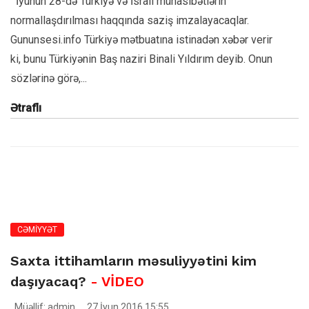
İyunun 28-də Türkiyə və İsrail münasibətlərin
normallaşdırılması haqqında saziş imzalayacaqlar.
Gununsesi.info Türkiyə mətbuatına istinadən xəbər verir
ki, bunu Türkiyənin Baş naziri Binali Yıldırım deyib. Onun
sözlərinə görə,...
Ətraflı
CƏMİYYƏT
Saxta ittihamların məsuliyyətini kim
daşıyacaq?
- VİDEO
Müəllif: admin
27 İyun 2016 15:55