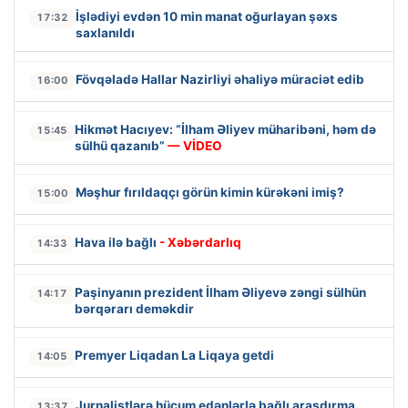
İşlədiyi evdən 10 min manat oğurlayan şəxs
17:32
saxlanıldı
Fövqəladə Hallar Nazirliyi əhaliyə müraciət edib
16:00
Hikmət Hacıyev: “İlham Əliyev müharibəni, həm də
15:45
sülhü qazanıb”
— VİDEO
Məşhur fırıldaqçı görün kimin kürəkəni imiş?
15:00
Hava ilə bağlı
- Xəbərdarlıq
14:33
Paşinyanın prezident İlham Əliyevə zəngi sülhün
14:17
bərqərarı deməkdir
Premyer Liqadan La Liqaya getdi
14:05
Jurnalistlərə hücum edənlərlə bağlı araşdırma
13:37