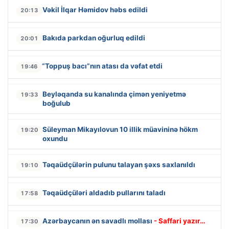
Vəkil İlqar Həmidov həbs edildi
20:13
Bakıda parkdan oğurluq edildi
20:01
“Toppuş bacı”nın atası da vəfat etdi
19:46
Beyləqanda su kanalında çimən yeniyetmə
19:33
boğulub
Süleyman Mikayılovun 10 illik müavininə hökm
19:20
oxundu
Təqaüdçülərin pulunu talayan şəxs saxlanıldı
19:10
Təqaüdçüləri aldadıb pullarını taladı
17:58
Azərbaycanın ən savadlı mollası
- Saffari yazır…
17:30