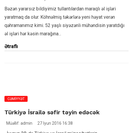
Bəzən yararsız bildiyimiz tullantılardan maraqlı əl işləri
yaratmaq da olur. Köhnəlmiş təkərlərə yeni həyat verən
qəhramanımız kimi. 52 yaşlı siyəzənli mühəndisin yaratdığı
əl işləri hər kəsin marağına...
Ətraflı
CƏMİYYƏT
Türkiyə İsrailə səfir təyin edəcək
Müəllif: admin
27 İyun 2016 16:38