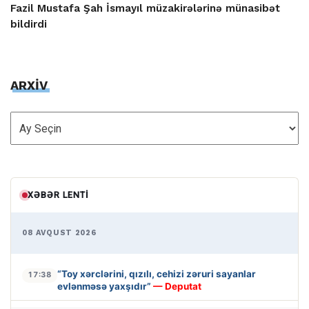
Fazil Mustafa Şah İsmayıl müzakirələrinə münasibət
bildirdi
ARXİV
ARXİV
XƏBƏR LENTI
08 AVQUST 2026
“Toy xərclərini, qızılı, cehizi zəruri sayanlar
17:38
evlənməsə yaxşıdır”
— Deputat