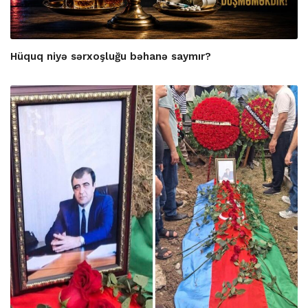
Hüquq niyə sərxoşluğu bəhanə saymır?