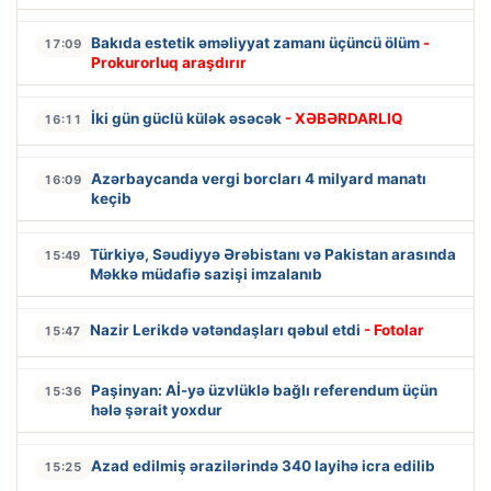
Bakıda estetik əməliyyat zamanı üçüncü ölüm
-
17:09
Prokurorluq araşdırır
İki gün güclü külək əsəcək
- XƏBƏRDARLIQ
16:11
Azərbaycanda vergi borcları 4 milyard manatı
16:09
keçib
Türkiyə, Səudiyyə Ərəbistanı və Pakistan arasında
15:49
Məkkə müdafiə sazişi imzalanıb
Nazir Lerikdə vətəndaşları qəbul etdi
- Fotolar
15:47
Paşinyan: Aİ-yə üzvlüklə bağlı referendum üçün
15:36
hələ şərait yoxdur
Azad edilmiş ərazilərində 340 layihə icra edilib
15:25