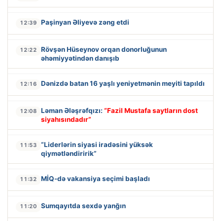
Paşinyan Əliyevə zəng etdi
12:39
Rövşən Hüseynov orqan donorluğunun
12:22
əhəmiyyətindən danışıb
Dənizdə batan 16 yaşlı yeniyetmənin meyiti tapıldı
12:16
Ləman Ələşrəfqızı:
“Fazil Mustafa saytların dost
12:08
siyahısındadır”
“Liderlərin siyasi iradəsini yüksək
11:53
qiymətləndiririk”
MİQ-də vakansiya seçimi başladı
11:32
Sumqayıtda sexdə yanğın
11:20