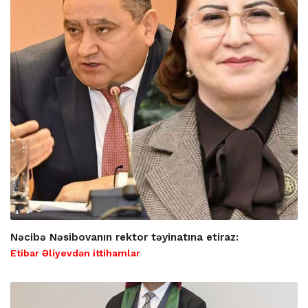
Nəcibə Nəsibovanın rektor təyinatına etiraz:
Etibar Əliyevdən ittihamlar