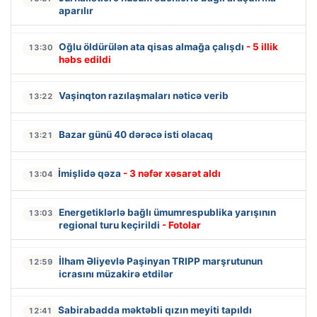
aparılır
Oğlu öldürülən ata qisas almağa çalışdı
- 5 illik
13:30
həbs edildi
Vaşinqton razılaşmaları nəticə verib
13:22
Bazar günü 40 dərəcə isti olacaq
13:21
İmişlidə qəza
- 3 nəfər xəsarət aldı
13:04
Energetiklərlə bağlı ümumrespublika yarışının
13:03
regional turu keçirildi
- Fotolar
İlham Əliyevlə Paşinyan TRIPP marşrutunun
12:59
icrasını müzakirə etdilər
Sabirabadda məktəbli qızın meyiti tapıldı
12:41