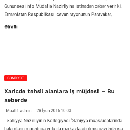
Gununsesi.info Müdafiə Nazirliyinə istinadən xəbər verir ki,
Ermənistan Respublikası İcevan rayonunun Paravakar,...
Ətraflı
CƏMİYYƏT
Xaricdə təhsil alanlara iş müjdəsi! – Bu
xəbərdə
Müəllif: admin
28 İyun 2016 10:00
Səhiyyə Nazirliyinin Kollegiyası “Səhiyyə müəssisələrində
həkimlərin müsabiqə yolu ilə mərkəzləşdirilmiş qaydada işə