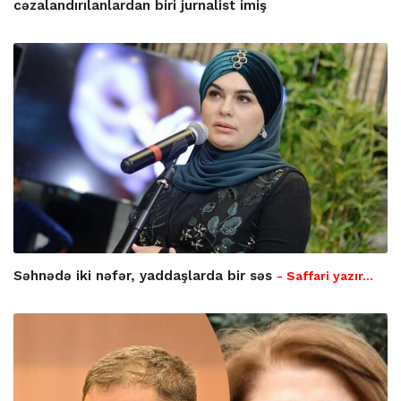
cəzalandırılanlardan biri jurnalist imiş
Səhnədə iki nəfər, yaddaşlarda bir səs
- Saffari yazır…