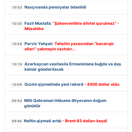
Naxçıvanda pensiyalar ödənildi
10:53
Fazil Mustafa:
“Şahsevənliklə dövlət qurulmaz” -
10:35
Müsahibə
Pərviz Yəhyalı:
Təhsilin yaxasından “bacarıqlı
10:28
əlləri” çəkməyin vaxtıdır...
Azərbaycan vasitəsilə Ermənistana buğda və daş
10:18
kömür göndəriləcək
Qızılın qiymətində yeni rekord
- 4400 dollar oldu
10:09
Milli Qəhrəman Hökumə Əliyevanın doğum
09:54
günüdür
Neftin qiyməti artdı
- Brent 83 dolları keçdi
09:44