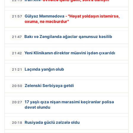
Gülyaz Məmmədova
- "Həyat yoldaşın istəmirsə,
21:57
oxuma, nə məcburdur"
Bakı və Zəngilanda ağaclar qanunsuz kəsilib
21:47
Yeni Klinikanın direktor müavini işdən çıxarıldı
21:42
Laçında yanğın olub
21:21
Zelenski Serbiyaya getdi
20:50
17 yaşlı qıza nişan mərasimi keçirənlər polisə
20:27
dəvət olundu
Rusiyada güclü zəlzələ oldu
20:18