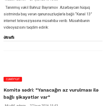
Tanınmış vəkil Bəhruz Bayramov Azərbaycan hüquq
sistmində baş verən qanunsuzluqlarla bağlı “Kanal 13”
internet televeziyasına müsahibə verib. Müsahibənin
videoyazısını təqdim edirik:
Ətraflı
CƏMİYYƏT
Komitə sədri: “Yanacağın az vurulması ilə
bağlı şikayətlər var”
Müəllif: admin
27 İyun 2016 15:43