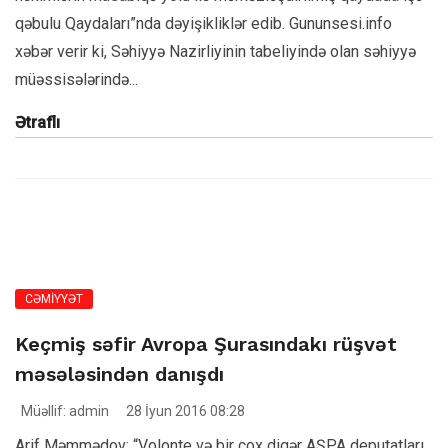
qəbulu Qaydaları”nda dəyişikliklər edib. Gununsesi.info
xəbər verir ki, Səhiyyə Nazirliyinin tabeliyində olan səhiyyə
müəssisələrində...
Ətraflı
CƏMİYYƏT
Keçmiş səfir Avropa Şurasındakı rüşvət
məsələsindən danışdı
Müəllif: admin
28 İyun 2016 08:28
Arif Məmmədov: “Volonte və bir çox digər AŞPA deputatları