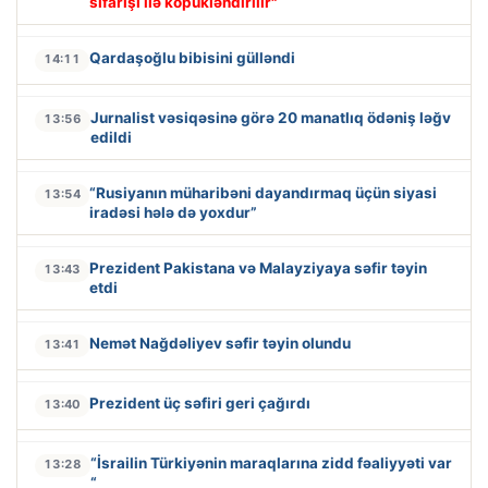
sifarişi ilə köpükləndirilir"
Qardaşoğlu bibisini gülləndi
14:11
Jurnalist vəsiqəsinə görə 20 manatlıq ödəniş ləğv
13:56
edildi
“Rusiyanın müharibəni dayandırmaq üçün siyasi
13:54
iradəsi hələ də yoxdur”
Prezident Pakistana və Malayziyaya səfir təyin
13:43
etdi
Nemət Nağdəliyev səfir təyin olundu
13:41
Prezident üç səfiri geri çağırdı
13:40
“İsrailin Türkiyənin maraqlarına zidd fəaliyyəti var
13:28
“