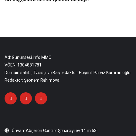
Ad: Gununsesi.info MMC
VÖEN: 1304881781
Domain sahibi, Təsisçi və Baş redaktor: Həşimli Pərviz Kamran oğlu
Redaktor: Şəbnəm Rəhimova
Ünvan: Abşeron Gənclər Şəhərciyi ev 14 m 63