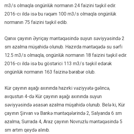
m3/s olmaqla ongünlük normanın 24 faizini təşkil edir.
2016-cı ildə isə bu rəqəm 100 m3/s olmaqla ongünlük
normanın 75 faizini təşkil edib.
Qanıx çayının Əyriçay məntəqəsində suyun səviyyəsində 2
sm azalma müşahidə olunub. Hazırda məntəqədə su sərfi
12.5 m3/s olmaqla, ongünlük normanın 18 faizini təşkil edir.
2016-cı ildə isə bu göstərici 113 m3/s təşkil edərək
ongünlük normanın 163 faizinə bərabər olub.
Kür çayının aşağı axınında hazırki vəziyyətə gəlincə,
avqustun 4-də Kür çayının aşağı axınında suyun
səviyyəsində əsasən azalma müşahidə olunub. Belə ki, Kür
çayının Şirvan və Bankə məntəqələrində 2, Salyanda 6 sm
azalma, Surrada 4, Araz çayının Novruzlu məntəqəsində 5
sm artım qeydə alınıb.