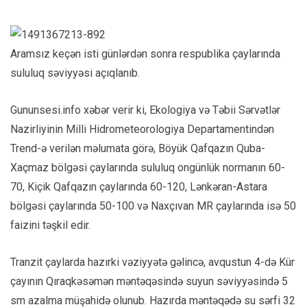
Aramsız keçən isti günlərdən sonra respublika çaylarında
sululuq səviyyəsi açıqlanıb.
Gununsesi.info xəbər verir ki, Ekologiya və Təbii Sərvətlər
Nazirliyinin Milli Hidrometeorologiya Departamentindən
Trend-ə verilən məlumata görə, Böyük Qafqazın Quba-
Xaçmaz bölgəsi çaylarında sululuq ongünlük normanın 60-
70, Kiçik Qafqazın çaylarında 60-120, Lənkəran-Astara
bölgəsi çaylarında 50-100 və Naxçıvan MR çaylarında isə 50
faizini təşkil edir.
Tranzit çaylarda hazırki vəziyyətə gəlincə, avqustun 4-də Kür
çayının Qıraqkəsəmən məntəqəsində suyun səviyyəsində 5
sm azalma müşahidə olunub. Hazırda məntəqədə su sərfi 32