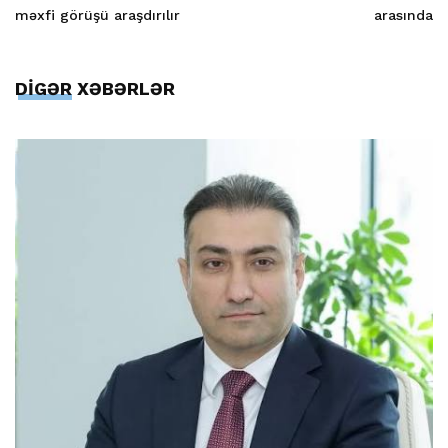
məxfi görüşü araşdırılır
arasında
DİGƏR XƏBƏRLƏR