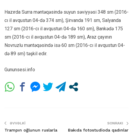
Hazırda Surra məntəqəsində suyun səviyyəsi 348 sm (2016-
cı il avqustun 04-də 374 sm), Şirvanda 191 sm, Salyanda
127 sm (2016-cı il avqustun 04-də 160 sm), Bankədə 175
sm (2016-cı il avqustun 04-də 189 sm), Araz çayının
Novruzlu məntəqəsində isə 60 sm (2016-cı il avqustun 04-
də 89 sm) təşkil edir.
Gununsesi.info
ƏVVƏLKI
SONRAKI
Trampın oğlunun ruslarla
Bakıda fotostudioda qadınlar