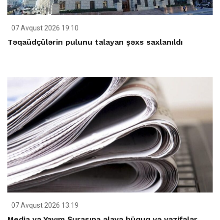
07 Avqust 2026 19:10
Təqaüdçülərin pulunu talayan şəxs saxlanıldı
07 Avqust 2026 13:19
Media və Yayım Şurasına əlavə hüquq və vəzifələr