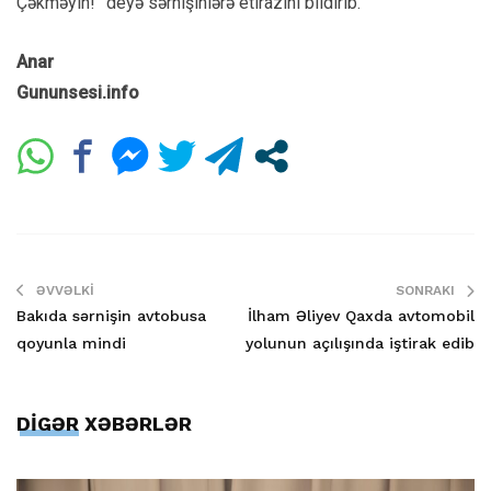
Çəkməyin!” deyə sərnişinlərə etirazını bildirib.
Anar
Gununsesi.info
ƏVVƏLKI
SONRAKI
Bakıda sərnişin avtobusa
İlham Əliyev Qaxda avtomobil
qoyunla mindi
yolunun açılışında iştirak edib
DİGƏR XƏBƏRLƏR