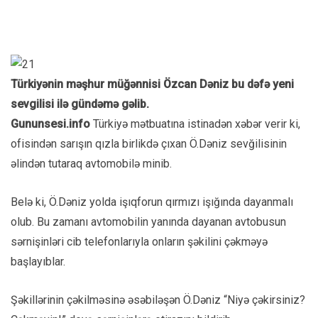
Türkiyənin məşhur müğənnisi Özcan Dəniz bu dəfə yeni
sevgilisi ilə gündəmə gəlib.
Gununsesi.info
Türkiyə mətbuatına istinadən xəbər verir ki,
ofisindən sarışın qızla birlikdə çıxan Ö.Dəniz sevğilisinin
əlindən tutaraq avtomobilə minib.
Belə ki, Ö.Dəniz yolda işıqforun qırmızı işığında dayanmalı
olub. Bu zamanı avtomobilin yanında dayanan avtobusun
sərnişinləri cib telefonlarıyla onların şəkilini çəkməyə
başlayıblar.
Şəkillərinin çəkilməsinə əsəbiləşən Ö.Dəniz “Niyə çəkirsiniz?