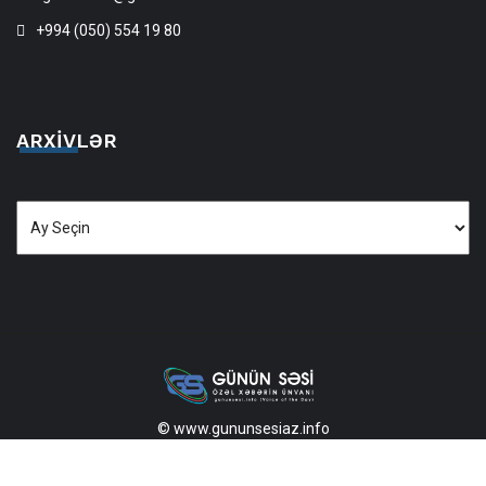
+994 (050) 554 19 80
ARXIVLƏR
Arxivlər
© www.gununsesiaz.info
2013—2026 Məlumatdan istifadə etdikdə istinad mütləqdir