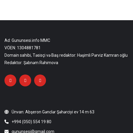
Ad: Gununsesi.info MMC
VÖEN: 1304881781
Domain sahibi, Təsisçi və Baş redaktor: Həşimli Pərviz Kamran oğlu
Redaktor: Şəbnəm Rəhimova
Ünvan: Abşeron Gənclər Şəhərciyi ev 14 m 63
+994 (050) 554 19 80
gununsesi@gmail.com