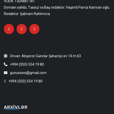
VÖEN: 1304881781
Domain sahibi, Təsisçi və Baş redaktor: Həşimli Pərviz Kamran oğlu
Redaktor: Şəbnəm Rəhimova
Ünvan: Abşeron Gənclər Şəhərciyi ev 14 m 63
+994 (050) 554 19 80
gununsesi@gmail.com
+994 (050) 554 19 80
ARXIVLƏR