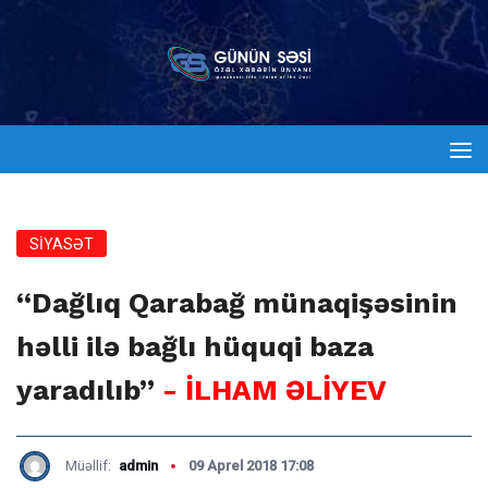
SİYASƏT
“Dağlıq Qarabağ münaqişəsinin
həlli ilə bağlı hüquqi baza
yaradılıb”
- İLHAM ƏLİYEV
Müəllif:
admin
09 Aprel 2018 17:08