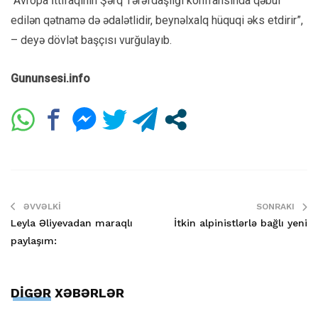
“Avropa İttifaqının Şərq Tərəfdaşlığı konfransında qəbul
edilən qətnamə də ədalətlidir, beynəlxalq hüquqi əks etdirir”,
– deyə dövlət başçısı vurğulayıb.
Gununsesi.info
ƏVVƏLKI
SONRAKI
Leyla Əliyevadan maraqlı
İtkin alpinistlərlə bağlı yeni
paylaşım:
DİGƏR XƏBƏRLƏR