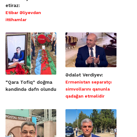
etiraz:
Etibar Əliyevdən
ittihamlar
Ədalət Verdiyev:
Ermənistan separatçı
“Qara Tofiq” doğma
simvollarını qanunla
kəndində dəfn olundu
qadağan etməlidir