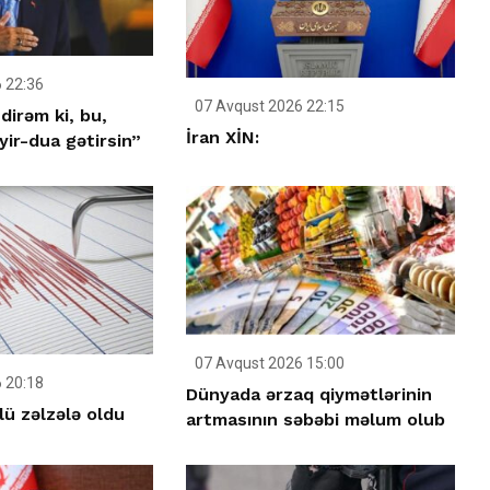
 22:36
07 Avqust 2026 22:15
dirəm ki, bu,
İran XİN:
ir-dua gətirsin”
07 Avqust 2026 15:00
 20:18
Dünyada ərzaq qiymətlərinin
ü zəlzələ oldu
artmasının səbəbi məlum olub