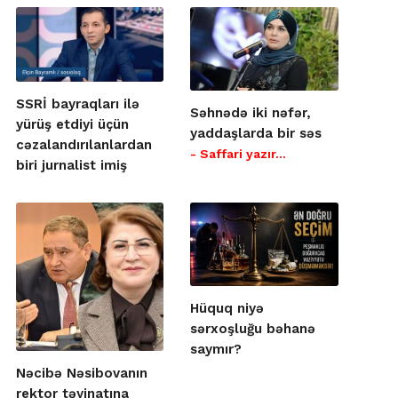
SSRİ bayraqları ilə
Səhnədə iki nəfər,
yürüş etdiyi üçün
yaddaşlarda bir səs
cəzalandırılanlardan
- Saffari yazır…
biri jurnalist imiş
Hüquq niyə
sərxoşluğu bəhanə
saymır?
Nəcibə Nəsibovanın
rektor təyinatına