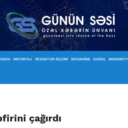
DÜNYA
REPORTAJ
REDAKTOR SEÇİMİ
MÜSAHİBƏ
SOSİAL
MƏDƏNİY
firini çağırdı