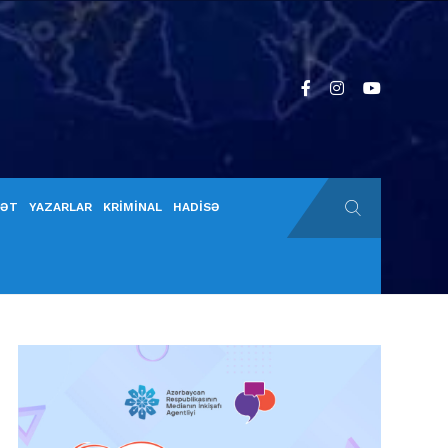
YƏT
YAZARLAR
KRİMİNAL
HADİSƏ