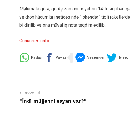
Məlumata görə, görüş zamanı noyabrın 14-ü təqribən ge
və dron hücumları nəticəsində “İskəndər” tipli raketlərdən
bildirilib və ona müvafiq nota təqdim edilib.
Gununsesi.info
ƏVVƏLKI
“İndi müğənni sayan var?”