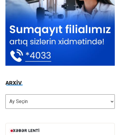
ARXİV
ARXİV
XƏBƏR LENTI