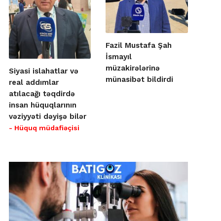
Fazil Mustafa Şah
İsmayıl
müzakirələrinə
Siyasi islahatlar və
münasibət bildirdi
real addımlar
atılacağı təqdirdə
insan hüquqlarının
vəziyyəti dəyişə bilər
- Hüquq müdafiəçisi