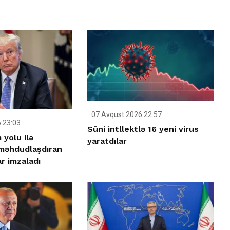
07 Avqust 2026 22:57
 23:03
Süni intllektlə 16 yeni virus
yolu ilə
yaratdılar
 məhdudlaşdıran
r imzaladı