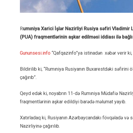
R
umıniya Xarici İşlər Nazirliyi Rusiya səfiri Vladimi
(PUA) fraqmentlərinin aşkar edilməsi iddiası ilə bağlı
Gununsesi.info
“Qafqazinfo”ya istinadən xəbər verir ki, 
Bildirilib ki, “Rumıniya Rusiyanın Buxarestdəki səfirin
çağırıb”.
Qeyd edək ki, noyabrın 11-də Rumıniya Müdafiə Nazirli
fraqmentlərinin aşkar edildiyi barədə məlumat yayıb.
Xatırladaq ki, Rusiyanın Azərbaycandakı fövqəladə və səl
Nazirliyinə çağırılıb.