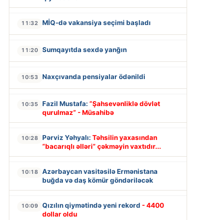
MİQ-də vakansiya seçimi başladı
11:32
Sumqayıtda sexdə yanğın
11:20
Naxçıvanda pensiyalar ödənildi
10:53
Fazil Mustafa:
“Şahsevənliklə dövlət
10:35
qurulmaz” - Müsahibə
Pərviz Yəhyalı:
Təhsilin yaxasından
10:28
“bacarıqlı əlləri” çəkməyin vaxtıdır...
Azərbaycan vasitəsilə Ermənistana
10:18
buğda və daş kömür göndəriləcək
Qızılın qiymətində yeni rekord
- 4400
10:09
dollar oldu