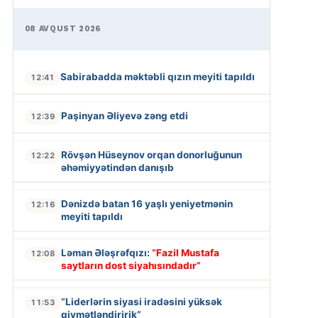
08 AVQUST 2026
Sabirabadda məktəbli qızın meyiti tapıldı
12:41
Paşinyan Əliyevə zəng etdi
12:39
Rövşən Hüseynov orqan donorluğunun
12:22
əhəmiyyətindən danışıb
Dənizdə batan 16 yaşlı yeniyetmənin
12:16
meyiti tapıldı
Ləman Ələşrəfqızı:
“Fazil Mustafa
12:08
saytların dost siyahısındadır”
“Liderlərin siyasi iradəsini yüksək
11:53
qiymətləndiririk”