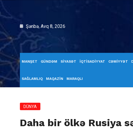
Şənbə, Avq 8, 2026
MANŞET
GÜNDƏM
SİYASƏT
İQTİSADİYYAT
CƏMİYYƏT
SAĞLAMLIQ
MAQAZİN
MARAQLI
DÜNYA
Daha bir ölkə Rusiya sə