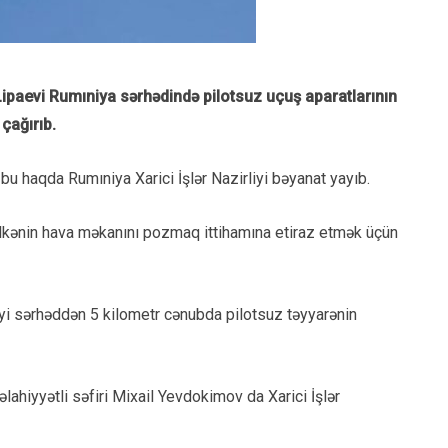
r Lipaevi Rumıniya sərhədində pilotsuz uçuş aparatlarının
 çağırıb
.
bu haqda Rumıniya Xarici İşlər Nazirliyi bəyanat yayıb.
i ölkənin hava məkanını pozmaq ittihamına etiraz etmək üçün
yi sərhəddən 5 kilometr cənubda pilotsuz təyyarənin
ahiyyətli səfiri Mixail Yevdokimov da Xarici İşlər