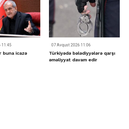
 11:45
07 Avqust 2026 11:06
r buna icazə
Türkiyədə bələdiyyələrə qarşı
əməliyyat davam edir