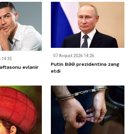
07 Avqust 2026 14:26
 14:35
Putin BƏƏ prezidentinə zəng
əftəsonu evlənir
etdi