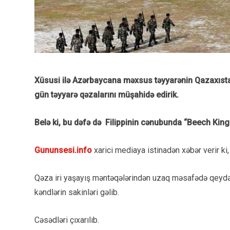
Xüsusi ilə Azərbaycana məxsus təyyarənin Qazaxıs
gün təyyarə qəzalarını müşahidə edirik.
Belə ki, bu dəfə də
Filippinin cənubunda “Beech King 
Gununsesi.info
xarici mediaya istinadən xəbər verir ki,
Qəza iri yaşayış məntəqələrindən uzaq məsafədə qeydə a
kəndlərin sakinləri gəlib.
Cəsədləri çıxarılıb.