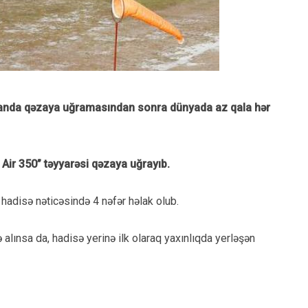
tanda qəzaya uğramasından sonra dünyada az qala hər
Air 350” təyyarəsi qəzaya uğrayıb.
 hadisə nəticəsində 4 nəfər həlak olub.
lınsa da, hadisə yerinə ilk olaraq yaxınlıqda yerləşən