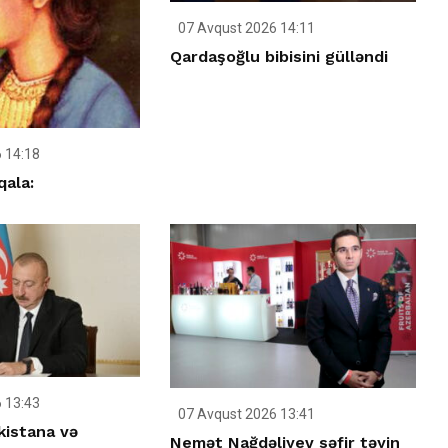
07 Avqust 2026 14:11
Qardaşoğlu bibisini gülləndi
 14:18
ala:
 13:43
07 Avqust 2026 13:41
kistana və
Nemət Nağdəliyev səfir təyin