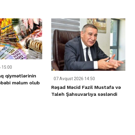
 15:00
q qiymətlərinin
07 Avqust 2026 14:50
əbəbi məlum olub
Rəşad Məcid Fazil Mustafa və
Taleh Şahsuvarlıya səsləndi