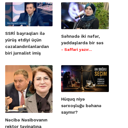
SSRİ bayraqları ilə
Səhnədə iki nəfər,
yürüş etdiyi üçün
yaddaşlarda bir səs
cəzalandırılanlardan
- Saffari yazır…
biri jurnalist imiş
Hüquq niyə
sərxoşluğu bəhanə
saymır?
Nəcibə Nəsibovanın
rektor təyinatına