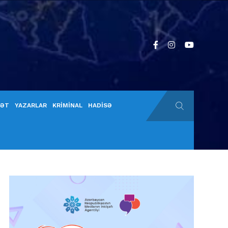
YƏT
YAZARLAR
KRİMİNAL
HADİSƏ