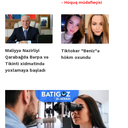
- Hüquq müdafiəçisi
Maliyyə Nazirliyi
Tiktoker “Beniz”ə
Qarabağda Bərpa və
hökm oxundu
Tikinti xidmətində
yoxlamaya başladı