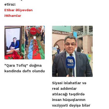
etiraz:
Etibar Əliyevdən
ittihamlar
“Qara Tofiq” doğma
kəndində dəfn olundu
Siyasi islahatlar və
real addımlar
atılacağı təqdirdə
insan hüquqlarının
vəziyyəti dəyişə bilər