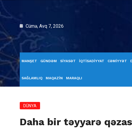
Cümə, Avq 7, 2026
MANŞET
GÜNDƏM
SİYASƏT
İQTİSADİYYAT
CƏMİYYƏT
SAĞLAMLIQ
MAQAZİN
MARAQLI
DÜNYA
Daha bir təyyarə qəza