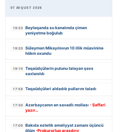
07 AVQUST 2026
Beyləqanda su kanalında çimən
19:33
yeniyetmə boğulub
Süleyman Mikayılovun 10 illik müavininə
19:20
hökm oxundu
Təqaüdçülərin pulunu talayan şəxs
19:10
saxlanıldı
Təqaüdçüləri aldadıb pullarını taladı
17:58
Azərbaycanın ən savadlı mollası
- Saffari
17:30
yazır…
Bakıda estetik əməliyyat zamanı üçüncü
17:09
ölüm
-Prokurorluq araşdırır