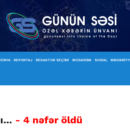
DÜNYA
REPORTAJ
REDAKTOR SEÇİMİ
MÜSAHİBƏ
SOSİAL
MƏDƏNİY
sı…
- 4 nəfər öldü