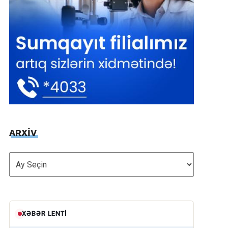
ARXİV
ARXİV
XƏBƏR LENTI