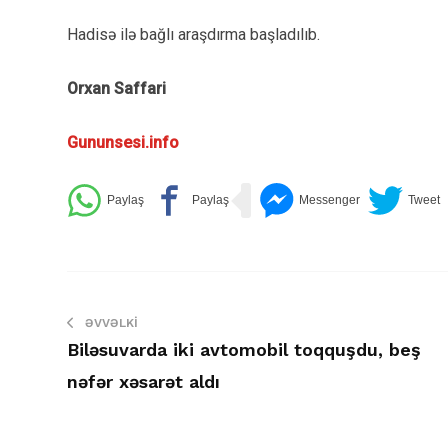
Hadisə ilə bağlı araşdırma başladılıb.
Orxan Saffari
Gununsesi.info
ƏVVƏLKI
Biləsuvarda iki avtomobil toqquşdu, beş
nəfər xəsarət aldı