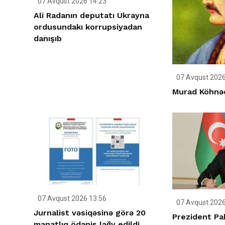
07 Avqust 2026 14:23
Ali Radanın deputatı Ukrayna
ordusundakı korrupsiyadan
danışıb
07 Avqust 2026
Murad Köhnəq
07 Avqust 2026 13:56
07 Avqust 2026
Jurnalist vəsiqəsinə görə 20
Prezident Pa
manatlıq ödəniş ləğv edildi