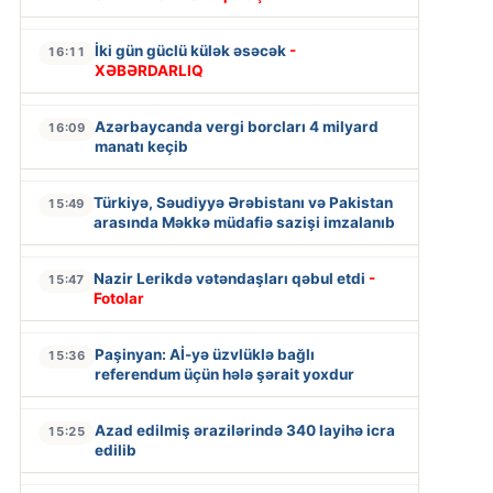
İki gün güclü külək əsəcək
-
16:11
XƏBƏRDARLIQ
Azərbaycanda vergi borcları 4 milyard
16:09
manatı keçib
Türkiyə, Səudiyyə Ərəbistanı və Pakistan
15:49
arasında Məkkə müdafiə sazişi imzalanıb
Nazir Lerikdə vətəndaşları qəbul etdi
-
15:47
Fotolar
Paşinyan: Aİ-yə üzvlüklə bağlı
15:36
referendum üçün hələ şərait yoxdur
Azad edilmiş ərazilərində 340 layihə icra
15:25
edilib