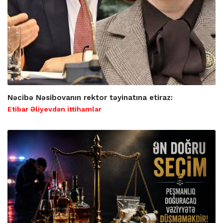
Nəcibə Nəsibovanın rektor təyinatına etiraz:
Etibar Əliyevdən ittihamlar