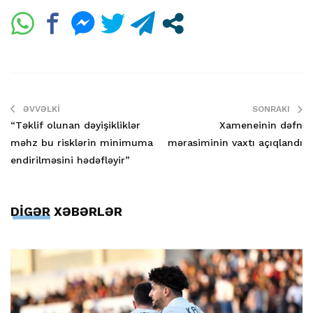
ƏVVƏLKI
SONRAKI
“Təklif olunan dəyişikliklər
Xameneinin dəfn
məhz bu risklərin minimuma
mərasiminin vaxtı açıqlandı
endirilməsini hədəfləyir”
DİGƏR XƏBƏRLƏR