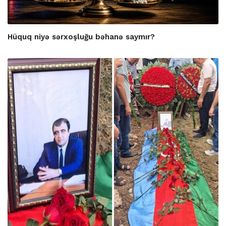
Hüquq niyə sərxoşluğu bəhanə saymır?