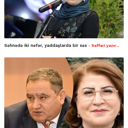
Səhnədə iki nəfər, yaddaşlarda bir səs
- Saffari yazır…