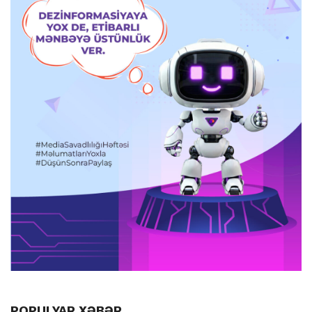
POPULYAR XƏBƏR