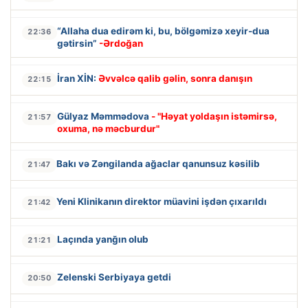
“Allaha dua edirəm ki, bu, bölgəmizə xeyir-dua
22:36
gətirsin”
-Ərdoğan
İran XİN:
Əvvəlcə qalib gəlin, sonra danışın
22:15
Gülyaz Məmmədova
- "Həyat yoldaşın istəmirsə,
21:57
oxuma, nə məcburdur"
Bakı və Zəngilanda ağaclar qanunsuz kəsilib
21:47
Yeni Klinikanın direktor müavini işdən çıxarıldı
21:42
Laçında yanğın olub
21:21
Zelenski Serbiyaya getdi
20:50