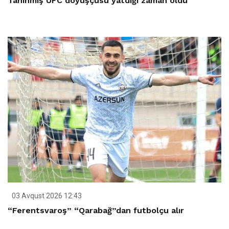
Tanınmış UFC döyüşçüsü yatdığı zaman öldü
03 Avqust 2026 12:43
“Ferentsvaroş” “Qarabağ”dan futbolçu alır