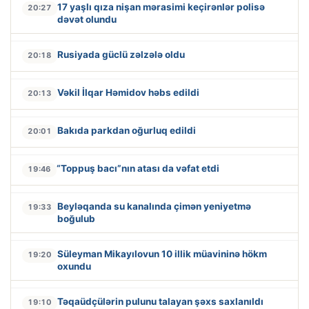
17 yaşlı qıza nişan mərasimi keçirənlər polisə
20:27
dəvət olundu
Rusiyada güclü zəlzələ oldu
20:18
Vəkil İlqar Həmidov həbs edildi
20:13
Bakıda parkdan oğurluq edildi
20:01
“Toppuş bacı”nın atası da vəfat etdi
19:46
Beyləqanda su kanalında çimən yeniyetmə
19:33
boğulub
Süleyman Mikayılovun 10 illik müavininə hökm
19:20
oxundu
Təqaüdçülərin pulunu talayan şəxs saxlanıldı
19:10