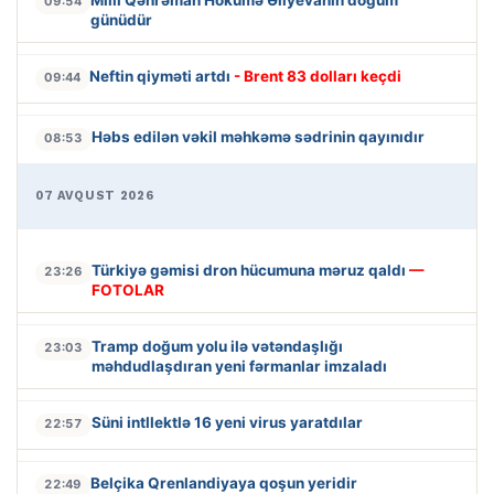
09:54
günüdür
Neftin qiyməti artdı
- Brent 83 dolları keçdi
09:44
Həbs edilən vəkil məhkəmə sədrinin qayınıdır
08:53
07 AVQUST 2026
Türkiyə gəmisi dron hücumuna məruz qaldı
—
23:26
FOTOLAR
Tramp doğum yolu ilə vətəndaşlığı
23:03
məhdudlaşdıran yeni fərmanlar imzaladı
Süni intllektlə 16 yeni virus yaratdılar
22:57
Belçika Qrenlandiyaya qoşun yeridir
22:49