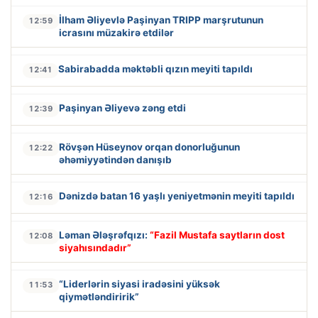
İlham Əliyevlə Paşinyan TRIPP marşrutunun
12:59
icrasını müzakirə etdilər
Sabirabadda məktəbli qızın meyiti tapıldı
12:41
Paşinyan Əliyevə zəng etdi
12:39
Rövşən Hüseynov orqan donorluğunun
12:22
əhəmiyyətindən danışıb
Dənizdə batan 16 yaşlı yeniyetmənin meyiti tapıldı
12:16
Ləman Ələşrəfqızı:
“Fazil Mustafa saytların dost
12:08
siyahısındadır”
“Liderlərin siyasi iradəsini yüksək
11:53
qiymətləndiririk”