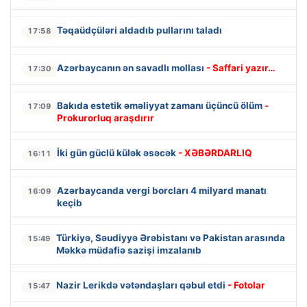
Təqaüdçüləri aldadıb pullarını taladı
17:58
Azərbaycanın ən savadlı mollası
- Saffari yazır…
17:30
Bakıda estetik əməliyyat zamanı üçüncü ölüm
-
17:09
Prokurorluq araşdırır
İki gün güclü külək əsəcək
- XƏBƏRDARLIQ
16:11
Azərbaycanda vergi borcları 4 milyard manatı
16:09
keçib
Türkiyə, Səudiyyə Ərəbistanı və Pakistan arasında
15:49
Məkkə müdafiə sazişi imzalanıb
Nazir Lerikdə vətəndaşları qəbul etdi
- Fotolar
15:47