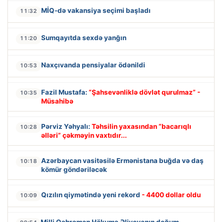
MİQ-də vakansiya seçimi başladı
11:32
Sumqayıtda sexdə yanğın
11:20
Naxçıvanda pensiyalar ödənildi
10:53
Fazil Mustafa:
“Şahsevənliklə dövlət qurulmaz” -
10:35
Müsahibə
Pərviz Yəhyalı:
Təhsilin yaxasından “bacarıqlı
10:28
əlləri” çəkməyin vaxtıdır...
Azərbaycan vasitəsilə Ermənistana buğda və daş
10:18
kömür göndəriləcək
Qızılın qiymətində yeni rekord
- 4400 dollar oldu
10:09
Milli Qəhrəman Hökumə Əliyevanın doğum