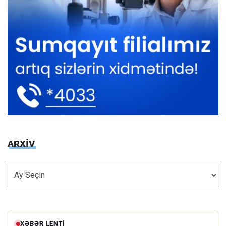
ARXİV
ARXİV
XƏBƏR LENTI