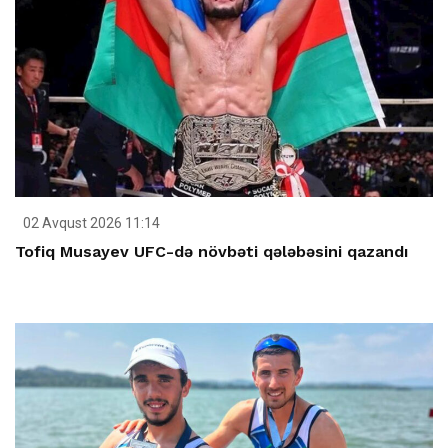
02 Avqust 2026 11:14
Tofiq Musayev UFC-də növbəti qələbəsini qazandı