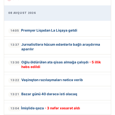
08 AVQUST 2026
Premyer Liqadan La Liqaya getdi
14:05
Jurnalistlərə hücum edənlərlə bağlı araşdırma
13:37
aparılır
Oğlu öldürülən ata qisas almağa çalışdı
- 5 illik
13:30
həbs edildi
Vaşinqton razılaşmaları nəticə verib
13:22
Bazar günü 40 dərəcə isti olacaq
13:21
İmişlidə qəza
- 3 nəfər xəsarət aldı
13:04