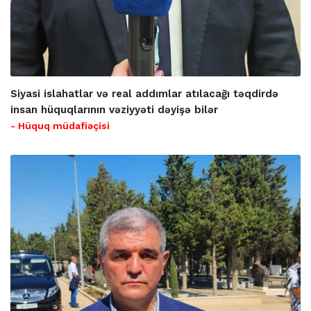
Siyasi islahatlar və real addımlar atılacağı təqdirdə
insan hüquqlarının vəziyyəti dəyişə bilər
- Hüquq müdafiəçisi