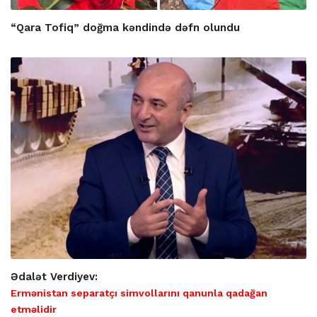
“Qara Tofiq” doğma kəndində dəfn olundu
Ədalət Verdiyev:
Ermənistan separatçı simvollarını qanunla qadağan
etməlidir