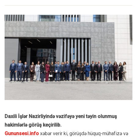
Daxili İşlər Nazirliyində vəzifəyə yeni təyin olunmuş
hakimlərlə görüş keçirilib.
Gununsesi.info
xəbər verir ki, görüşdə hüquq-mühafizə və