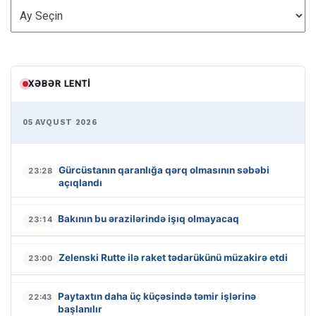
ARXİV
XƏBƏR LENTI
05 AVQUST 2026
Gürcüstanın qaranlığa qərq olmasının səbəbi
23:28
açıqlandı
Bakının bu ərazilərində işıq olmayacaq
23:14
Zelenski Rutte ilə raket tədarükünü müzakirə etdi
23:00
Paytaxtın daha üç küçəsində təmir işlərinə
22:43
başlanılır