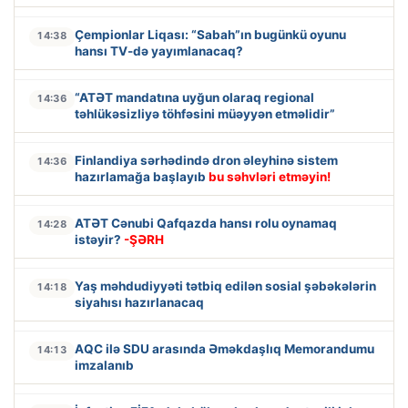
Çempionlar Liqası: “Sabah”ın bugünkü oyunu
14:38
hansı TV-də yayımlanacaq?
“ATƏT mandatına uyğun olaraq regional
14:36
təhlükəsizliyə töhfəsini müəyyən etməlidir”
Finlandiya sərhədində dron əleyhinə sistem
14:36
hazırlamağa başlayıb
bu səhvləri etməyin!
ATƏT Cənubi Qafqazda hansı rolu oynamaq
14:28
istəyir?
-ŞƏRH
Yaş məhdudiyyəti tətbiq edilən sosial şəbəkələrin
14:18
siyahısı hazırlanacaq
AQC ilə SDU arasında Əməkdaşlıq Memorandumu
14:13
imzalanıb