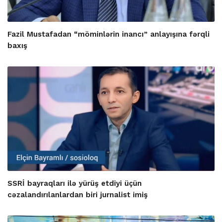
Fazil Mustafadan “möminlərin inancı” anlayışına fərqli
baxış
SSRİ bayraqları ilə yürüş etdiyi üçün
cəzalandırılanlardan biri jurnalist imiş