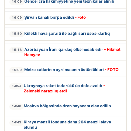
Gəncə icra hakimiyyətinə yeni texnikalar alınıb
16:09
Şirvan kanalı bərpa edildi
- Foto
16:09
Küləkli hava şəraiti ilə bağlı sarı xəbərdarlıq
15:50
Azərbaycan İranı qardaş ölkə hesab edir
- Hikmət
15:18
Hacıyev
Metro xətlərinin ayrılmasının üstünlükləri
- FOTO
15:09
Ukraynaya raket tədarükü üç dəfə azalıb
-
14:54
Zelenski narazılıq etdi
Moskva bölgəsində dron həyəcanı elan edilib
14:46
Kirayə mənzil fonduna daha 204 mənzil əlavə
14:43
olundu