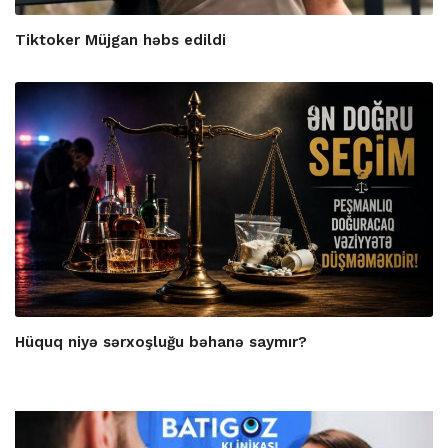
Tiktoker Müjgan həbs edildi
Hüquq niyə sərxoşluğu bəhanə saymır?