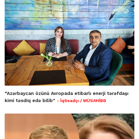
“Azərbaycan özünü Avropada etibarlı enerji tərəfdaşı
kimi təsdiq edə bilib”
- İqtisadçı / MÜSAHİBƏ