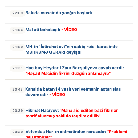
Bakıda məsciddə yanğın başladı
22:09
Mal əti bahalaşıb
- VİDEO
21:56
MN-in “İstirahət evi”nin sabiq rəisi barəsində
21:50
MƏHKƏMƏ QƏRARI dəyişdi
Hacıbəy Heydərli Zaur Baxşəliyevə cavab verdi:
21:31
“Rəşad Məcidin fikrini düzgün anlamayıb”
Kanalda batan 14 yaşlı yeniyetmənin axtarışları
20:43
davam edir
- VİDEO
Hikmət Hacıyev:
"Mənə aid edilən bəzi fikirlər
20:39
təhrif olunmuş şəkildə təqdim edilib"
Vətəndaş Nar-ın xidmətindən narazıdır:
"Problemi
20:30
həll etmirlər"