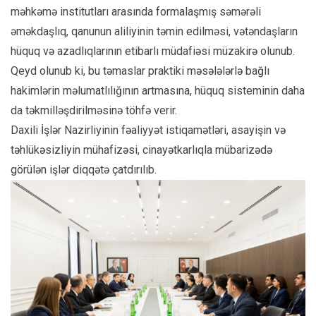
məhkəmə institutları arasında formalaşmış səmərəli
əməkdaşlıq, qanunun aliliyinin təmin edilməsi, vətəndaşların
hüquq və azadlıqlarının etibarlı müdafiəsi müzakirə olunub.
Qeyd olunub ki, bu təmaslar praktiki məsələlərlə bağlı
hakimlərin məlumatlılığının artmasına, hüquq sisteminin daha
da təkmilləşdirilməsinə töhfə verir.
Daxili İşlər Nazirliyinin fəaliyyət istiqamətləri, asayişin və
təhlükəsizliyin mühafizəsi, cinayətkarlıqla mübarizədə
görülən işlər diqqətə çatdırılıb.