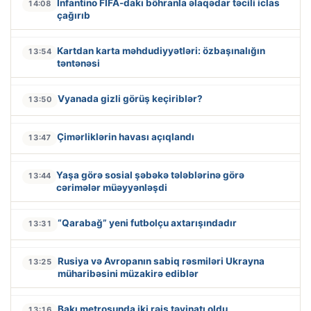
İnfantino FİFA-dakı böhranla əlaqədar təcili iclas
14:08
çağırıb
Kartdan karta məhdudiyyətləri: özbaşınalığın
13:54
təntənəsi
Vyanada gizli görüş keçiriblər?
13:50
Çimərliklərin havası açıqlandı
13:47
Yaşa görə sosial şəbəkə tələblərinə görə
13:44
cərimələr müəyyənləşdi
“Qarabağ” yeni futbolçu axtarışındadır
13:31
Rusiya və Avropanın sabiq rəsmiləri Ukrayna
13:25
müharibəsini müzakirə ediblər
Bakı metrosunda iki rəis təyinatı oldu
13:16