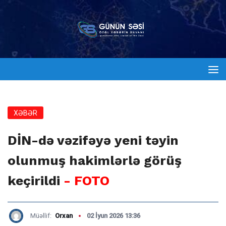
XƏBƏR
DİN-də vəzifəyə yeni təyin
olunmuş hakimlərlə görüş
keçirildi
- FOTO
Müəllif:
Orxan
02 İyun 2026 13:36