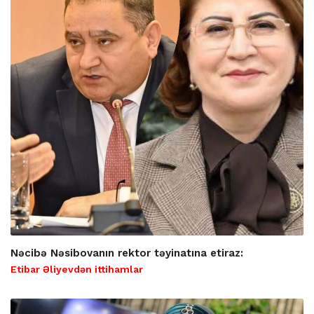
Nəcibə Nəsibovanın rektor təyinatına etiraz:
Etibar Əliyevdən ittihamlar