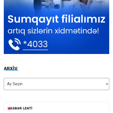
ARXİV
ARXİV
XƏBƏR LENTI