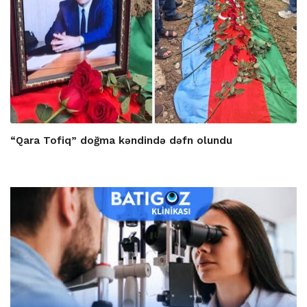
“Qara Tofiq” doğma kəndində dəfn olundu