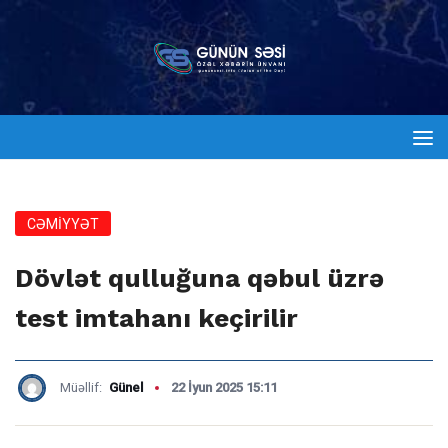
CƏMİYYƏT
Dövlət qulluğuna qəbul üzrə
test imtahanı keçirilir
Müəllif:
Günel
22 İyun 2025 15:11