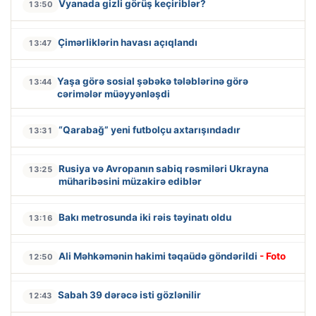
Vyanada gizli görüş keçiriblər?
13:50
Çimərliklərin havası açıqlandı
13:47
Yaşa görə sosial şəbəkə tələblərinə görə
13:44
cərimələr müəyyənləşdi
“Qarabağ” yeni futbolçu axtarışındadır
13:31
Rusiya və Avropanın sabiq rəsmiləri Ukrayna
13:25
müharibəsini müzakirə ediblər
Bakı metrosunda iki rəis təyinatı oldu
13:16
Ali Məhkəmənin hakimi təqaüdə göndərildi
- Foto
12:50
Sabah 39 dərəcə isti gözlənilir
12:43