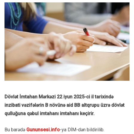
Dövlət İmtahan Mərkəzi 22 iyun 2025-ci il tarixində
inzibati vəzifələrin B növünə aid BB altqrupu üzrə dövlət
qulluğuna qəbul imtahanı imtahanı keçirir.
Bu barədə
Gununsesi.info
-ya DİM-dən bildirilib.