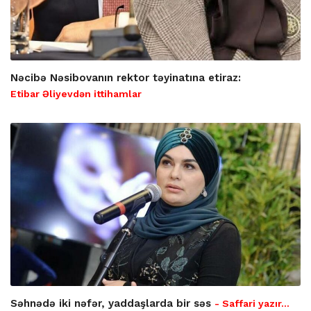
Nəcibə Nəsibovanın rektor təyinatına etiraz:
Etibar Əliyevdən ittihamlar
Səhnədə iki nəfər, yaddaşlarda bir səs
- Saffari yazır…