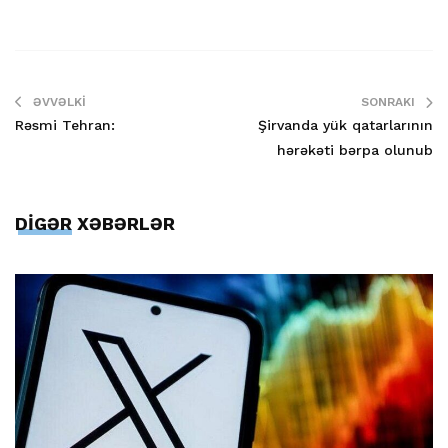
ƏVVƏLKI
SONRAKI
Rəsmi Tehran:
Şirvanda yük qatarlarının
hərəkəti bərpa olunub
DİGƏR XƏBƏRLƏR