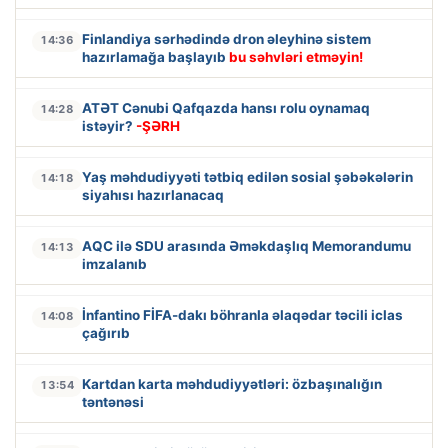
Finlandiya sərhədində dron əleyhinə sistem
14:36
hazırlamağa başlayıb
bu səhvləri etməyin!
ATƏT Cənubi Qafqazda hansı rolu oynamaq
14:28
istəyir?
-ŞƏRH
Yaş məhdudiyyəti tətbiq edilən sosial şəbəkələrin
14:18
siyahısı hazırlanacaq
AQC ilə SDU arasında Əməkdaşlıq Memorandumu
14:13
imzalanıb
İnfantino FİFA-dakı böhranla əlaqədar təcili iclas
14:08
çağırıb
Kartdan karta məhdudiyyətləri: özbaşınalığın
13:54
təntənəsi