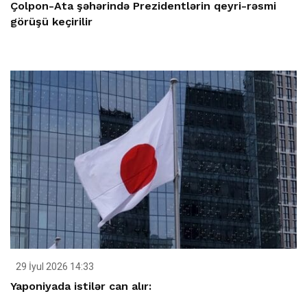
Çolpon-Ata şəhərində Prezidentlərin qeyri-rəsmi
görüşü keçirilir
29 İyul 2026 14:33
Yaponiyada istilər can alır: