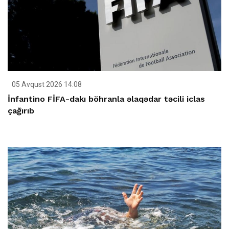
05 Avqust 2026 14:08
İnfantino FİFA-dakı böhranla əlaqədar təcili iclas
çağırıb