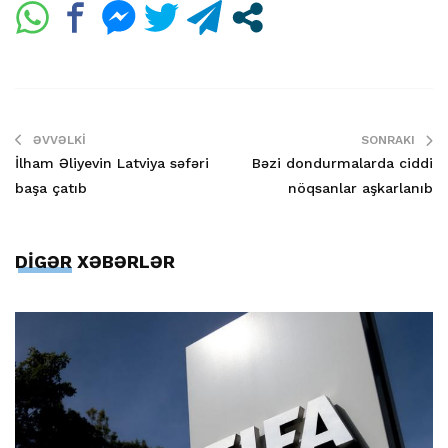
ƏVVƏLKI
SONRAKI
İlham Əliyevin Latviya səfəri
Bəzi dondurmalarda ciddi
başa çatıb
nöqsanlar aşkarlanıb
DİGƏR XƏBƏRLƏR