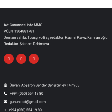
Ad: Gununsesi.info MMC
VÖEN: 1304881781
Domain sahibi, Təsisçi və Baş redaktor: Həşimli Pərviz Kamran oğlu
Redaktor: Şəbnəm Rəhimova
Ünvan: Abşeron Gənclər Şəhərciyi ev 14 m 63
+994 (050) 554 19 80
gununsesi@gmail.com
+994 (050) 554 19 80