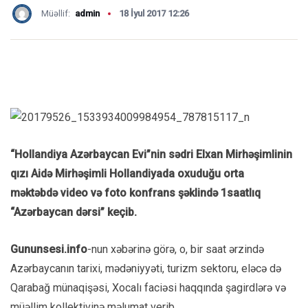
Müəllif:
admin
18 İyul 2017 12:26
“Hollandiya Azərbaycan Evi”nin sədri Elxan Mirhəşimlinin
qızı Aidə Mirhəşimli Hollandiyada
oxuduğu orta
məktəbdə video və foto konfrans şəklində 1saatlıq
“Azərbaycan dərsi” keçib.
Gununsesi.info
-nun xəbərinə görə, o, bir saat ərzində
Azərbaycanın tarixi, mədəniyyəti, turizm sektoru, eləcə də
Qarabağ münaqişəsi, Xocalı faciəsi haqqında şagirdlərə və
müəllim kollektivinə məlumat verib.