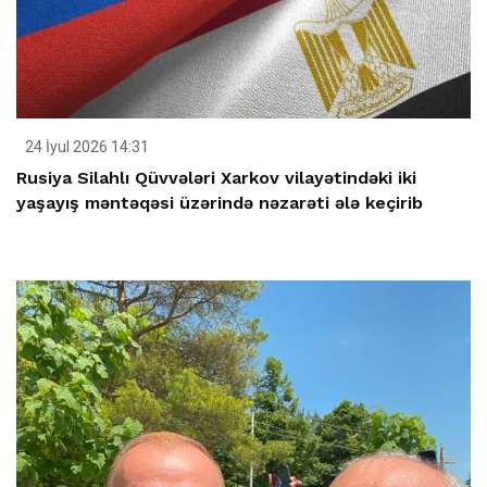
24 İyul 2026 14:31
Rusiya Silahlı Qüvvələri Xarkov vilayətindəki iki
yaşayış məntəqəsi üzərində nəzarəti ələ keçirib