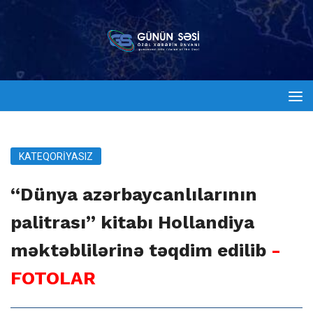
KATEQORIYASIZ
“Dünya azərbaycanlılarının
palitrası” kitabı Hollandiya
məktəblilərinə təqdim edilib
-
FOTOLAR