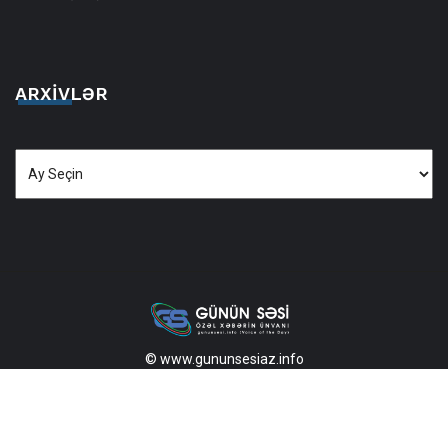
ARXIVLƏR
Arxivlər
© www.gununsesiaz.info
2013—2026 Məlumatdan istifadə etdikdə istinad mütləqdir