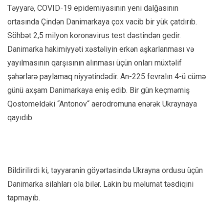
Təyyarə, COVID-19 epidemiyasının yeni dalğasının
ortasında Çindən Danimarkaya çox vacib bir yük çatdırıb.
Söhbət 2,5 milyon koronavirus test dəstindən gedir.
Danimarka hakimiyyəti xəstəliyin erkən aşkarlanması və
yayılmasının qarşısının alınması üçün onları müxtəlif
şəhərlərə paylamaq niyyətindədir. An-225 fevralın 4-ü cümə
günü axşam Danimarkaya eniş edib. Bir gün keçməmiş
Qostomeldəki “Antonov“ aerodromuna enərək Ukraynaya
qayıdıb.
Bildirilirdi ki, təyyarənin göyərtəsində Ukrayna ordusu üçün
Danimarka silahları ola bilər. Lakin bu məlumat təsdiqini
tapmayıb.