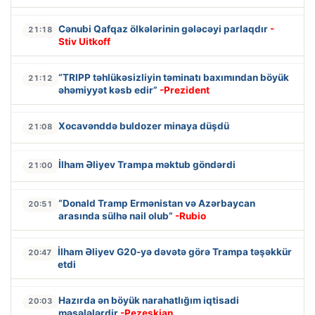
Cənubi Qafqaz ölkələrinin gələcəyi parlaqdır
-
21:18
Stiv Uitkoff
“TRIPP təhlükəsizliyin təminatı baxımından böyük
21:12
əhəmiyyət kəsb edir”
-Prezident
Xocavənddə buldozer minaya düşdü
21:08
İlham Əliyev Trampa məktub göndərdi
21:00
“Donald Tramp Ermənistan və Azərbaycan
20:51
arasında sülhə nail olub”
-Rubio
İlham Əliyev G20-yə dəvətə görə Trampa təşəkkür
20:47
etdi
Hazırda ən böyük narahatlığım iqtisadi
20:03
məsələlərdir
-Pezeşkian