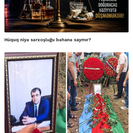
Hüquq niyə sərxoşluğu bəhanə saymır?