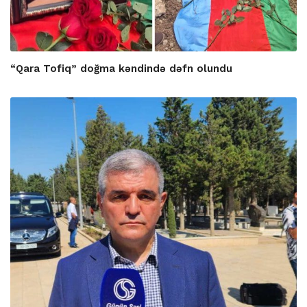
“Qara Tofiq” doğma kəndində dəfn olundu