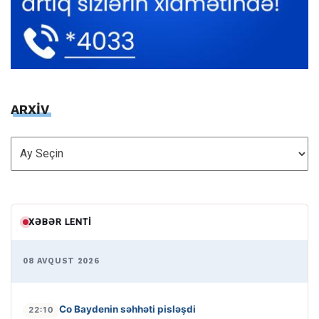
ARXİV
ARXİV
XƏBƏR LENTI
08 AVQUST 2026
Co Baydenin səhhəti pisləşdi
22:10