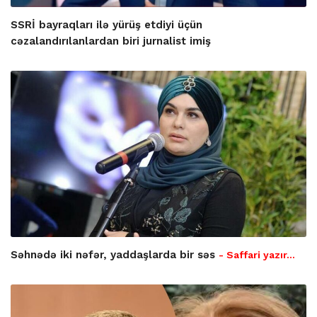
SSRİ bayraqları ilə yürüş etdiyi üçün
cəzalandırılanlardan biri jurnalist imiş
Səhnədə iki nəfər, yaddaşlarda bir səs
- Saffari yazır…