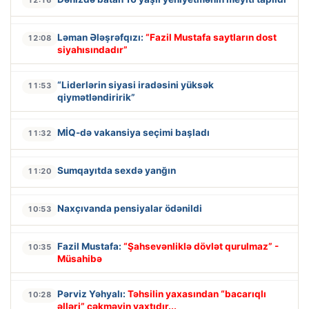
12:16
Ləman Ələşrəfqızı:
“Fazil Mustafa saytların dost
12:08
siyahısındadır”
“Liderlərin siyasi iradəsini yüksək
11:53
qiymətləndiririk”
MİQ-də vakansiya seçimi başladı
11:32
Sumqayıtda sexdə yanğın
11:20
Naxçıvanda pensiyalar ödənildi
10:53
Fazil Mustafa:
“Şahsevənliklə dövlət qurulmaz” -
10:35
Müsahibə
Pərviz Yəhyalı:
Təhsilin yaxasından “bacarıqlı
10:28
əlləri” çəkməyin vaxtıdır...