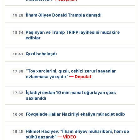
İlham Əliyev Donald Trampla danışdı
19:28
Paşinyan və Tramp TRIPP layihəsini müzakirə
18:54
ediblər
Qızıl bahalaşdı
18:43
“Toy xərclərini, qızılı, cehizi zəruri sayanlar
17:38
evlənməsə yaxşıdır”
— Deputat
İşlədiyi evdən 10 min manat oğurlayan şəxs
17:32
saxlanıldı
Fövqəladə Hallar Nazirliyi əhaliyə müraciət edib
16:00
Hikmət Hacıyev: “İlham Əliyev müharibəni, həm də
15:45
sülhü qazanıb”
— VİDEO