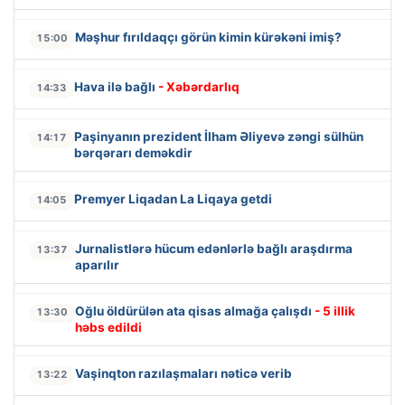
Məşhur fırıldaqçı görün kimin kürəkəni imiş?
15:00
Hava ilə bağlı
- Xəbərdarlıq
14:33
Paşinyanın prezident İlham Əliyevə zəngi sülhün
14:17
bərqərarı deməkdir
Premyer Liqadan La Liqaya getdi
14:05
Jurnalistlərə hücum edənlərlə bağlı araşdırma
13:37
aparılır
Oğlu öldürülən ata qisas almağa çalışdı
- 5 illik
13:30
həbs edildi
Vaşinqton razılaşmaları nəticə verib
13:22