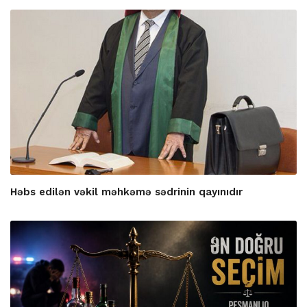
Həbs edilən vəkil məhkəmə sədrinin qayınıdır