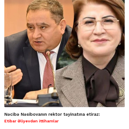
Nəcibə Nəsibovanın rektor təyinatına etiraz:
Etibar Əliyevdən ittihamlar