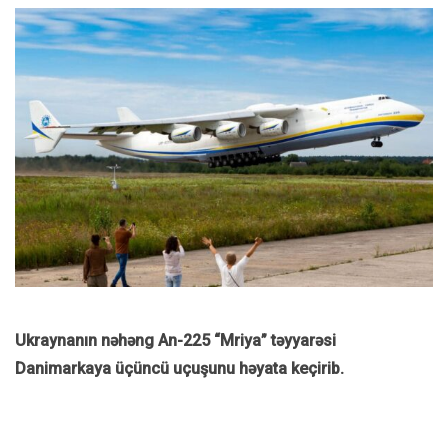
Ukraynanın nəhəng An-225 “Mriya” təyyarəsi
Danimarkaya üçüncü uçuşunu həyata keçirib.