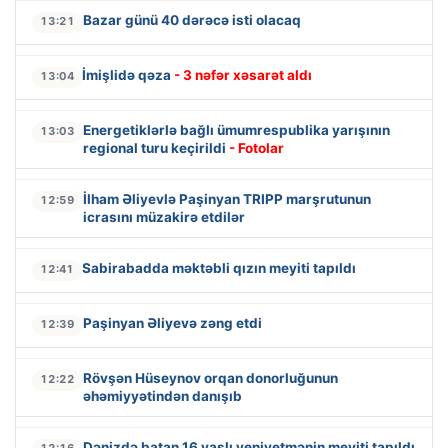
Bazar günü 40 dərəcə isti olacaq
13:21
İmişlidə qəza
- 3 nəfər xəsarət aldı
13:04
Energetiklərlə bağlı ümumrespublika yarışının
13:03
regional turu keçirildi
- Fotolar
İlham Əliyevlə Paşinyan TRIPP marşrutunun
12:59
icrasını müzakirə etdilər
Sabirabadda məktəbli qızın meyiti tapıldı
12:41
Paşinyan Əliyevə zəng etdi
12:39
Rövşən Hüseynov orqan donorluğunun
12:22
əhəmiyyətindən danışıb
Dənizdə batan 16 yaşlı yeniyetmənin meyiti tapıldı