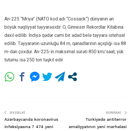
An-225 “Mriya” (NATO kod adı “Cossack”) dünyanın ən
böyük nəqliyyat təyyarəsidir. O, Ginnesin Rekordlar Kitabına
daxil edilib. İndiyə qədər cəmi bir ədəd belə təyyarə istehsal
edilib. Təyyarənin uzunluğu 84 m, qanadlarının açıqlığı isə 88
m-dən çoxdur. An-225-in maksimal sürəti 850 km/saat, yük
tutumu isə 250 ton təşkil edir.
ƏVVƏLKI
SONRAKI
Azərbaycanda koronavirus
Türkiyədə antiterror
infeksiyasına 7 474 yeni
əməliyyatının yeni mərhələsi