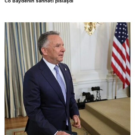
Co Baydenin səhhəti pisləşdi