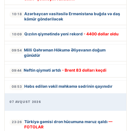
Azərbaycan vasitəsilə Ermənistana buğda və daş
10:18
kömür göndəriləcək
Qızılın qiymətində yeni rekord
- 4400 dollar oldu
10:09
Milli Qəhrəman Hökumə Əliyevanın doğum
09:54
günüdür
Neftin qiyməti artdı
- Brent 83 dolları keçdi
09:44
Həbs edilən vəkil məhkəmə sədrinin qayınıdır
08:53
07 AVQUST 2026
Türkiyə gəmisi dron hücumuna məruz qaldı
—
23:26
FOTOLAR