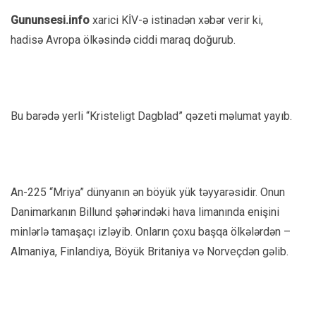
Gununsesi.info
xarici KİV-ə istinadən xəbər verir ki,
hadisə Avropa ölkəsində ciddi maraq doğurub.
Bu barədə yerli “Kristeligt Dagblad” qəzeti məlumat yayıb.
An-225 “Mriya” dünyanın ən böyük yük təyyarəsidir. Onun
Danimarkanın Billund şəhərindəki hava limanında enişini
minlərlə tamaşaçı izləyib. Onların çoxu başqa ölkələrdən –
Almaniya, Finlandiya, Böyük Britaniya və Norveçdən gəlib.