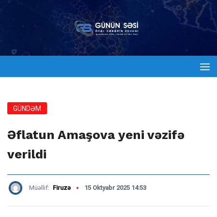
GÜNDƏM
Əflatun Amaşova yeni vəzifə
verildi
Müəllif:
Firuzə
15 Oktyabr 2025 14:53