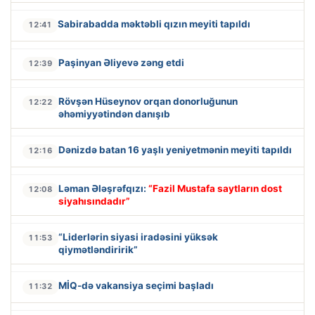
Sabirabadda məktəbli qızın meyiti tapıldı
12:41
Paşinyan Əliyevə zəng etdi
12:39
Rövşən Hüseynov orqan donorluğunun
12:22
əhəmiyyətindən danışıb
Dənizdə batan 16 yaşlı yeniyetmənin meyiti tapıldı
12:16
Ləman Ələşrəfqızı:
“Fazil Mustafa saytların dost
12:08
siyahısındadır”
“Liderlərin siyasi iradəsini yüksək
11:53
qiymətləndiririk”
MİQ-də vakansiya seçimi başladı
11:32