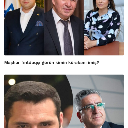
Məşhur fırıldaqçı görün kimin kürəkəni imiş?