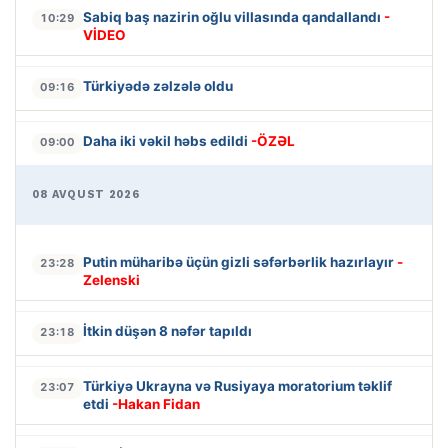
Sabiq baş nazirin oğlu villasında qandallandı
-
10:29
VİDEO
Türkiyədə zəlzələ oldu
09:16
Daha iki vəkil həbs edildi
-ÖZƏL
09:00
08 AVQUST 2026
Putin müharibə üçün gizli səfərbərlik hazırlayır
-
23:28
Zelenski
İtkin düşən 8 nəfər tapıldı
23:18
Türkiyə Ukrayna və Rusiyaya moratorium təklif
23:07
etdi
-Hakan Fidan