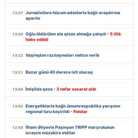
Jurnalistlərə hücum edənlərlə bağlı araşdırma
13:37
aparılır
Oğlu öldürülən ata qisas almağa çalışdı
- 5 illik
13:30
həbs edildi
Vaşinqton razılaşmaları nəticə verib
13:22
Bazar günü 40 dərəcə isti olacaq
13:21
İmişlidə qəza
- 3 nəfər xəsarət aldı
13:04
Energetiklərlə bağlı ümumrespublika yarışının
13:03
regional turu keçirildi
- Fotolar
İlham Əliyevlə Paşinyan TRIPP marşrutunun
12:59
icrasını müzakirə etdilər