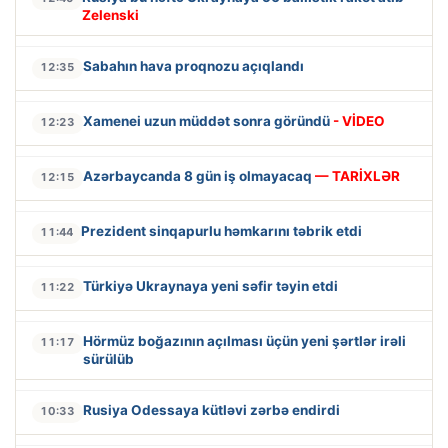
Zelenski
Sabahın hava proqnozu açıqlandı
12:35
Xamenei uzun müddət sonra göründü
- VİDEO
12:23
Azərbaycanda 8 gün iş olmayacaq
— TARİXLƏR
12:15
Prezident sinqapurlu həmkarını təbrik etdi
11:44
Türkiyə Ukraynaya yeni səfir təyin etdi
11:22
Hörmüz boğazının açılması üçün yeni şərtlər irəli
11:17
sürülüb
Rusiya Odessaya kütləvi zərbə endirdi
10:33