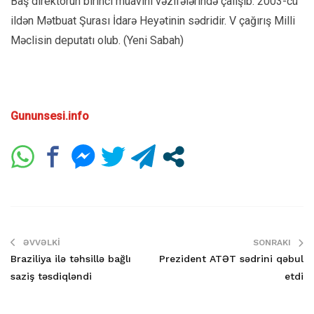
Baş direktorun birinci müavini vəzifələrində çalışıb. 2003-cü
ildən Mətbuat Şurası İdarə Heyətinin sədridir. V çağırış Milli
Məclisin deputatı olub. (Yeni Sabah)
Gununsesi.info
ƏVVƏLKI
SONRAKI
Braziliya ilə təhsillə bağlı
Prezident ATƏT sədrini qəbul
saziş təsdiqləndi
etdi