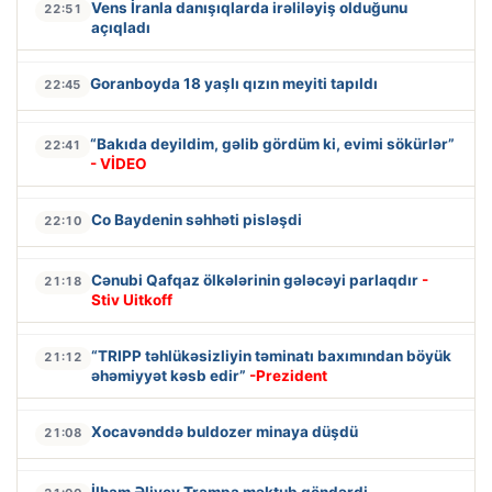
Vens İranla danışıqlarda irəliləyiş olduğunu
22:51
açıqladı
Goranboyda 18 yaşlı qızın meyiti tapıldı
22:45
“Bakıda deyildim, gəlib gördüm ki, evimi sökürlər”
22:41
- VİDEO
Co Baydenin səhhəti pisləşdi
22:10
Cənubi Qafqaz ölkələrinin gələcəyi parlaqdır
-
21:18
Stiv Uitkoff
“TRIPP təhlükəsizliyin təminatı baxımından böyük
21:12
əhəmiyyət kəsb edir”
-Prezident
Xocavənddə buldozer minaya düşdü
21:08
İlham Əliyev Trampa məktub göndərdi