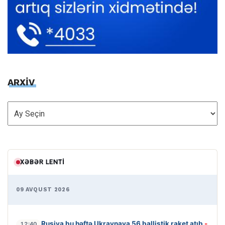
ARXİV
ARXİV
XƏBƏR LENTI
09 AVQUST 2026
Rusiya bu həftə Ukraynaya 56 ballistik raket atıb
-
12:40