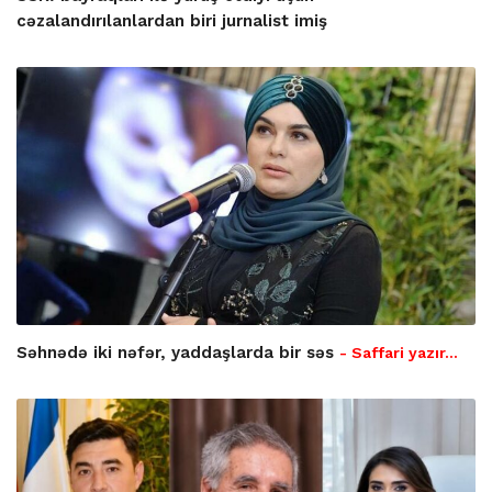
cəzalandırılanlardan biri jurnalist imiş
Səhnədə iki nəfər, yaddaşlarda bir səs
- Saffari yazır…