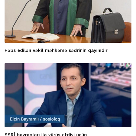
Həbs edilən vəkil məhkəmə sədrinin qayınıdır
SSRİ bayraqları ilə yürüş etdiyi üçün