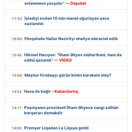
evlənməsə yaxşıdır”
— Deputat
İşlədiyi evdən 10 min manat oğurlayan şəxs
17:32
saxlanıldı
Fövqəladə Hallar Nazirliyi əhaliyə müraciət edib
16:00
Hikmət Hacıyev: “İlham Əliyev müharibəni, həm də
15:45
sülhü qazanıb”
— VİDEO
Məşhur fırıldaqçı görün kimin kürəkəni imiş?
15:00
Hava ilə bağlı
- Xəbərdarlıq
14:33
Paşinyanın prezident İlham Əliyevə zəngi sülhün
14:17
bərqərarı deməkdir
Premyer Liqadan La Liqaya getdi
14:05