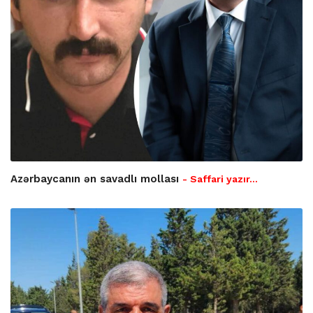
Azərbaycanın ən savadlı mollası
- Saffari yazır…