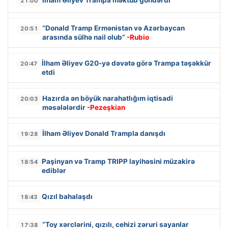
21:00
“Donald Tramp Ermənistan və Azərbaycan
20:51
arasında sülhə nail olub”
-Rubio
İlham Əliyev G20-yə dəvətə görə Trampa təşəkkür
20:47
etdi
Hazırda ən böyük narahatlığım iqtisadi
20:03
məsələlərdir
-Pezeşkian
İlham Əliyev Donald Trampla danışdı
19:28
Paşinyan və Tramp TRIPP layihəsini müzakirə
18:54
ediblər
Qızıl bahalaşdı
18:43
“Toy xərclərini, qızılı, cehizi zəruri sayanlar
17:38