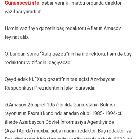
Gununsesi.info
xəbər verir ki, mətbu orqanda direktor
vəzifəsi yaradılıb.
Həmin vəzifəyə qəzetin baş redaktoru Əflatun Amaşov
təyinat alıb.
O, bundan sonra “Xalq qəzeti”nin həm direktoru, həm də baş
redaktoru vəzifəsini daşıyacaq.
Qeyd edək ki, “Xalq qəzeti”nin təsisçisi Azərbaycan
Respublikası Prezidentinin İşlər İdarəsidir.
Ə.Amaşov 26 aprel 1957-ci ildə Gürcüstanın Bolnisi
rayonunun Faxralı kəndində anadan olub. 1985-1994-cü
illərdə Azərbaycan Dövlət İnformasiya Agentliyində
(AzərTAc-da) müxbir, şöbə müdiri, redaktor, Baş redaktor və