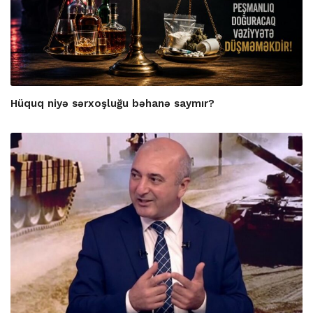
Hüquq niyə sərxoşluğu bəhanə saymır?