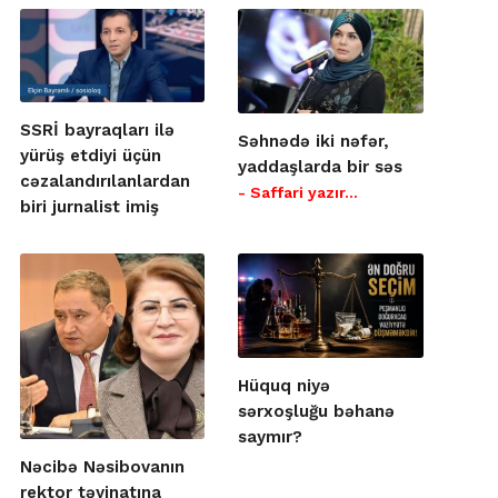
SSRİ bayraqları ilə
Səhnədə iki nəfər,
yürüş etdiyi üçün
yaddaşlarda bir səs
cəzalandırılanlardan
- Saffari yazır…
biri jurnalist imiş
Hüquq niyə
sərxoşluğu bəhanə
saymır?
Nəcibə Nəsibovanın
rektor təyinatına