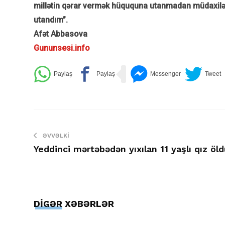
millətin qərar vermək hüququna utanmadan müdaxilə e
utandım”.
Afət Abbasova
Gununsesi.info
ƏVVƏLKI
Yeddinci mərtəbədən yıxılan 11 yaşlı qız öl
DİGƏR XƏBƏRLƏR