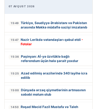
07 AVQUST 2026
Türkiyə, Səudiyyə Ərəbistanı və Pakistan
15:49
arasında Məkkə müdafiə sazişi imzalanıb
Nazir Lerikdə vətəndaşları qəbul etdi
-
15:47
Fotolar
Paşinyan: Aİ-yə üzvlüklə bağlı
15:36
referendum üçün hələ şərait yoxdur
Azad edilmiş ərazilərində 340 layihə icra
15:25
edilib
Dünyada ərzaq qiymətlərinin artmasının
15:00
səbəbi məlum olub
Rəşad Məcid Fazil Mustafa və Taleh
14:50