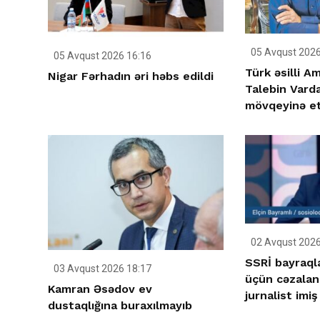
05 Avqust 2026
05 Avqust 2026 16:16
Türk əsilli A
Nigar Fərhadın əri həbs edildi
Talebin Varda
mövqeyinə et
02 Avqust 2026
SSRİ bayraqla
03 Avqust 2026 18:17
üçün cəzaland
Kamran Əsədov ev
jurnalist imiş
dustaqlığına buraxılmayıb