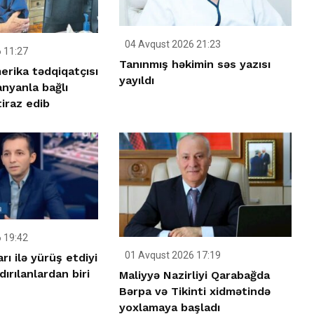
04 Avqust 2026 21:23
 11:27
Tanınmış həkimin səs yazısı
merika tədqiqatçısı
yayıldı
nyanla bağlı
iraz edib
 19:42
01 Avqust 2026 17:19
rı ilə yürüş etdiyi
ırılanlardan biri
Maliyyə Nazirliyi Qarabağda
Bərpa və Tikinti xidmətində
yoxlamaya başladı