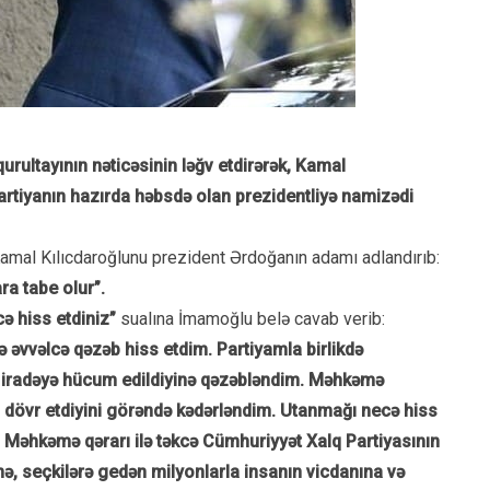
rultayının nəticəsinin ləğv etdirərək, Kamal
artiyanın hazırda həbsdə olan prezidentliyə namizədi
mal Kılıcdaroğlunu prezident Ərdoğanın adamı adlandırıb:
ra tabe olur”.
ə hiss etdiniz”
sualına İmamoğlu belə cavab verib:
 əvvəlcə qəzəb hiss etdim. Partiyamla birlikdə
i iradəyə hücum edildiyinə qəzəbləndim. Məhkəmə
in dövr etdiyini görəndə kədərləndim. Utanmağı necə hiss
. Məhkəmə qərarı ilə təkcə Cümhuriyyət Xalq Partiyasının
ə, seçkilərə gedən milyonlarla insanın vicdanına və