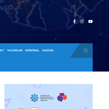
YƏT
YAZARLAR
KRİMİNAL
HADİSƏ