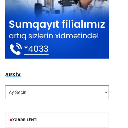
ARXİV
ARXİV
XƏBƏR LENTI