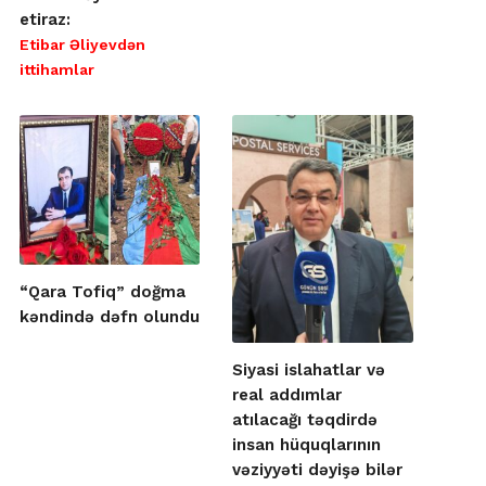
etiraz:
Etibar Əliyevdən
ittihamlar
“Qara Tofiq” doğma
kəndində dəfn olundu
Siyasi islahatlar və
real addımlar
atılacağı təqdirdə
insan hüquqlarının
vəziyyəti dəyişə bilər