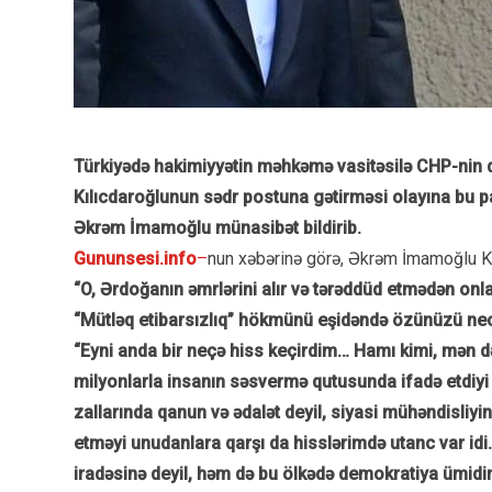
Türkiyədə hakimiyyətin məhkəmə vasitəsilə CHP-nin qu
Kılıcdaroğlunun sədr postuna gətirməsi olayına bu p
Əkrəm İmamoğlu münasibət bildirib.
Gununsesi.info
–
nun xəbərinə görə, Əkrəm İmamoğlu Ka
“O, Ərdoğanın əmrlərini alır və tərəddüd etmədən onla
“Mütləq etibarsızlıq” hökmünü eşidəndə özünüzü nec
“Eyni anda bir neçə hiss keçirdim… Hamı kimi, mən də
milyonlarla insanın səsvermə qutusunda ifadə etdiy
zallarında qanun və ədalət deyil, siyasi mühəndisliy
etməyi unudanlara qarşı da hisslərimdə utanc var idi
iradəsinə deyil, həm də bu ölkədə demokratiya ümidin