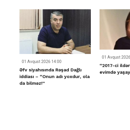
01 Avqust 2026
01 Avqust 2026 14:00
“2017-ci ildə
Əfv siyahısında Rəşad Dağlı
evimdə yaşay
iddiası – “Onun adı yoxdur, ola
da bilməz!”