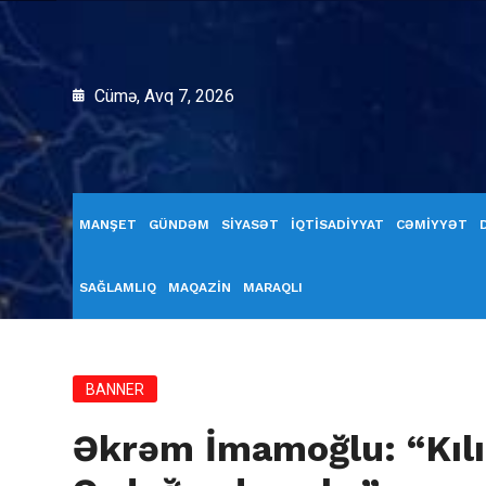
Cümə, Avq 7, 2026
MANŞET
GÜNDƏM
SİYASƏT
İQTİSADİYYAT
CƏMİYYƏT
SAĞLAMLIQ
MAQAZİN
MARAQLI
BANNER
Əkrəm İmamoğlu: “Kılı