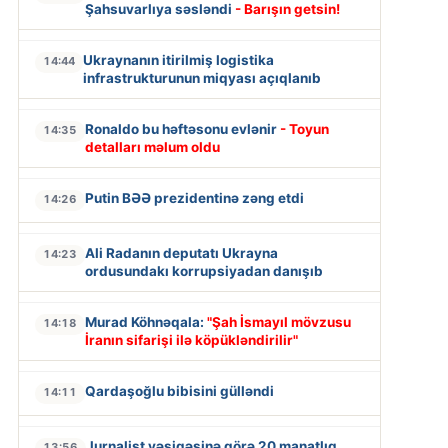
Şahsuvarlıya səsləndi
- Barışın getsin!
Ukraynanın itirilmiş logistika
14:44
infrastrukturunun miqyası açıqlanıb
Ronaldo bu həftəsonu evlənir
- Toyun
14:35
detalları məlum oldu
Putin BƏƏ prezidentinə zəng etdi
14:26
Ali Radanın deputatı Ukrayna
14:23
ordusundakı korrupsiyadan danışıb
Murad Köhnəqala:
"Şah İsmayıl mövzusu
14:18
İranın sifarişi ilə köpükləndirilir"
Qardaşoğlu bibisini gülləndi
14:11
Jurnalist vəsiqəsinə görə 20 manatlıq
13:56