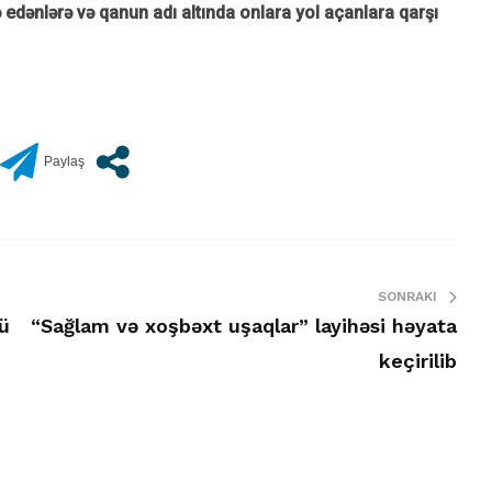
dənlərə və qanun adı altında onlara yol açanlara qarşı
SONRAKI
dü
“Sağlam və xoşbəxt uşaqlar” layihəsi həyata
keçirilib