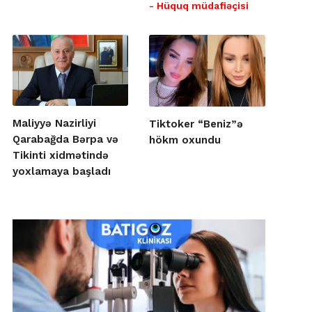
- Hüquq müdafiəçisi
Maliyyə Nazirliyi
Tiktoker “Beniz”ə
Qarabağda Bərpa və
hökm oxundu
Tikinti xidmətində
yoxlamaya başladı