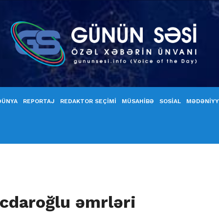
DÜNYA
REPORTAJ
REDAKTOR SEÇİMİ
MÜSAHİBƏ
SOSİAL
MƏDƏNİY
cdaroğlu əmrləri