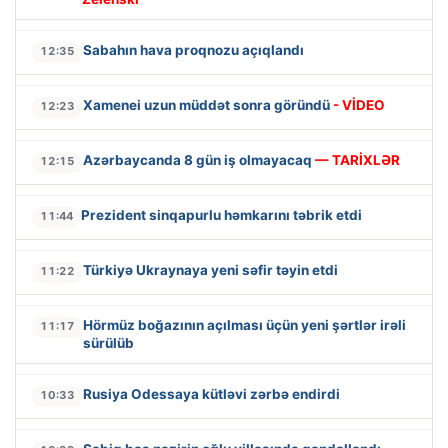
Sabahın hava proqnozu açıqlandı
12:35
Xamenei uzun müddət sonra göründü
- VİDEO
12:23
Azərbaycanda 8 gün iş olmayacaq
— TARİXLƏR
12:15
Prezident sinqapurlu həmkarını təbrik etdi
11:44
Türkiyə Ukraynaya yeni səfir təyin etdi
11:22
Hörmüz boğazının açılması üçün yeni şərtlər irəli
11:17
sürülüb
Rusiya Odessaya kütləvi zərbə endirdi
10:33