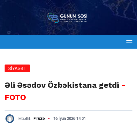
SİYASƏT
Əli Əsədov Özbəkistana getdi
-
FOTO
Müəllif:
Firuzə
16 İyun 2026 14:01