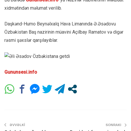
xidmətindən məlumat verilib.
Daşkənd-Humo Beynəlxalq Hava Limanında Ə.Əsədovu
Özbəkistan Baş nazirinin müavini Açilbay Ramatov və digər
rəsmi şəxslər qarşılayıblar.
Gununsesi.info
ƏVVƏLKI
SONRAKI