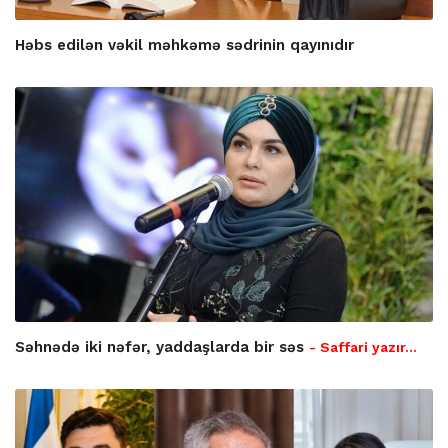
Həbs edilən vəkil məhkəmə sədrinin qayınıdır
Səhnədə iki nəfər, yaddaşlarda bir səs
- Saffari yazır…