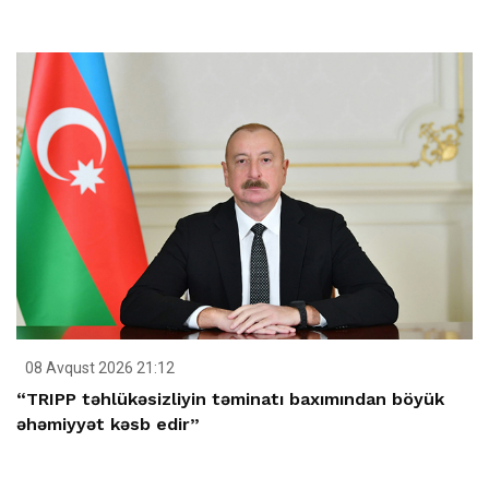
08 Avqust 2026 21:12
“TRIPP təhlükəsizliyin təminatı baxımından böyük
əhəmiyyət kəsb edir”