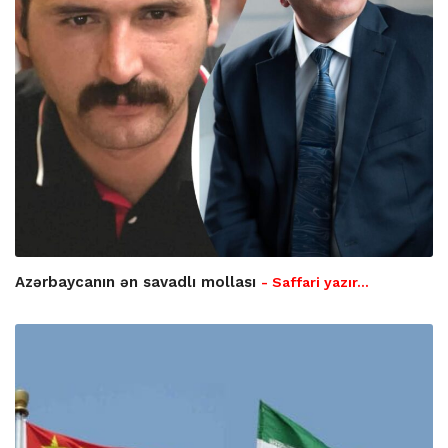
Azərbaycanın ən savadlı mollası
- Saffari yazır…