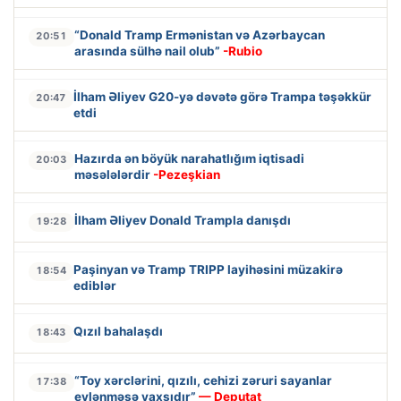
“Donald Tramp Ermənistan və Azərbaycan
20:51
arasında sülhə nail olub”
-Rubio
İlham Əliyev G20-yə dəvətə görə Trampa təşəkkür
20:47
etdi
Hazırda ən böyük narahatlığım iqtisadi
20:03
məsələlərdir
-Pezeşkian
İlham Əliyev Donald Trampla danışdı
19:28
Paşinyan və Tramp TRIPP layihəsini müzakirə
18:54
ediblər
Qızıl bahalaşdı
18:43
“Toy xərclərini, qızılı, cehizi zəruri sayanlar
17:38
evlənməsə yaxşıdır”
— Deputat