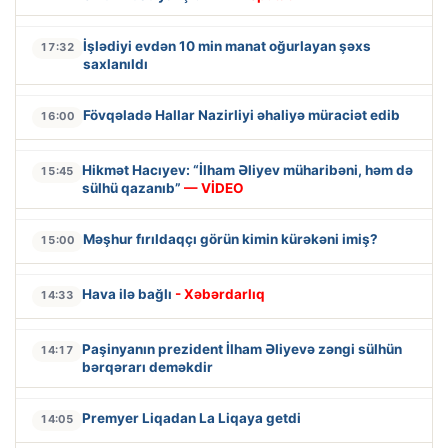
İşlədiyi evdən 10 min manat oğurlayan şəxs
17:32
saxlanıldı
Fövqəladə Hallar Nazirliyi əhaliyə müraciət edib
16:00
Hikmət Hacıyev: “İlham Əliyev müharibəni, həm də
15:45
sülhü qazanıb”
— VİDEO
Məşhur fırıldaqçı görün kimin kürəkəni imiş?
15:00
Hava ilə bağlı
- Xəbərdarlıq
14:33
Paşinyanın prezident İlham Əliyevə zəngi sülhün
14:17
bərqərarı deməkdir
Premyer Liqadan La Liqaya getdi
14:05