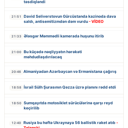
təsdiqləndi
David Seliverstovun Gürcüstanda kazinoda dava
21:51
saldı, antisemitizmdən dəm vurdu
- VİDEO
Ələsgər Məmmədli kamerada huşunu itirib
21:33
Bu küçədə nəqliyyatın hərəkəti
21:00
məhdudlaşdırılacaq
Almaniyadan Azərbaycan və Ermənistana çağırış
20:46
İsrail Sülh Şurasının Qəzza üzrə planını rədd etdi
18:58
Sumqayıtda motosiklet sürücülərinə qarşı reyd
18:50
keçirilib
Rusiya bu həftə Ukraynaya 56 ballistik raket atıb
-
12:40
Zelenski