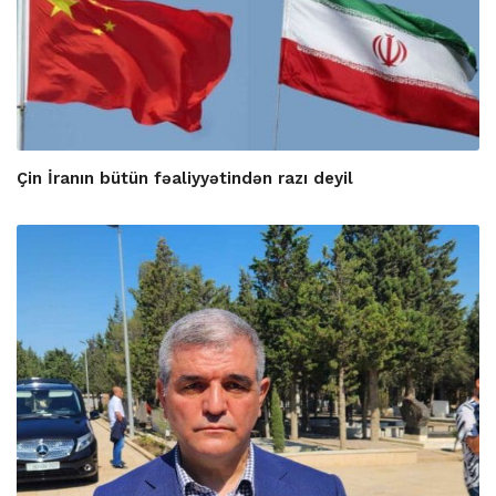
Çin İranın bütün fəaliyyətindən razı deyil