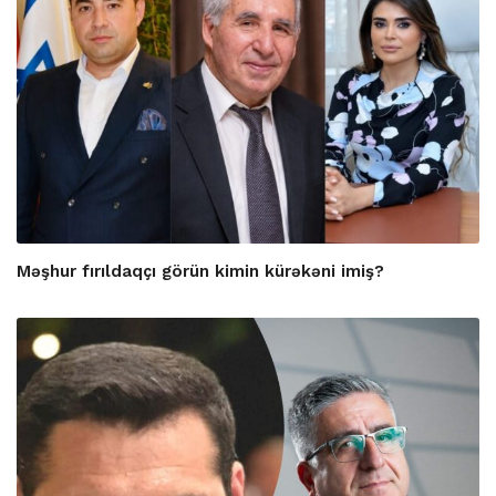
Məşhur fırıldaqçı görün kimin kürəkəni imiş?