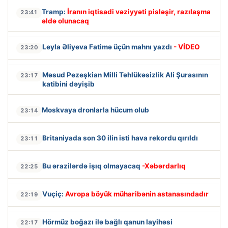
Tramp:
İranın iqtisadi vəziyyəti pisləşir, razılaşma
23:41
əldə olunacaq
Leyla Əliyeva Fatimə üçün mahnı yazdı
- VİDEO
23:20
Məsud Pezeşkian Milli Təhlükəsizlik Ali Şurasının
23:17
katibini dəyişib
Moskvaya dronlarla hücum olub
23:14
Britaniyada son 30 ilin isti hava rekordu qırıldı
23:11
Bu ərazilərdə işıq olmayacaq
-Xəbərdarlıq
22:25
Vuçiç:
Avropa böyük müharibənin astanasındadır
22:19
Hörmüz boğazı ilə bağlı qanun layihəsi
22:17