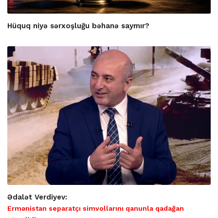
Hüquq niyə sərxoşluğu bəhanə saymır?
Ədalət Verdiyev:
Ermənistan separatçı simvollarını qanunla qadağan