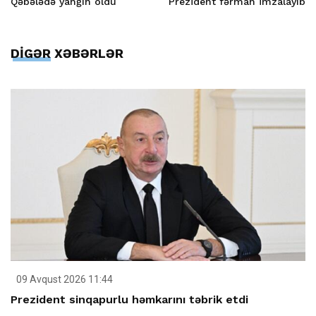
Qəbələdə yanğın oldu
Prezident fərman imzalayıb
DİGƏR XƏBƏRLƏR
09 Avqust 2026 11:44
Prezident sinqapurlu həmkarını təbrik etdi