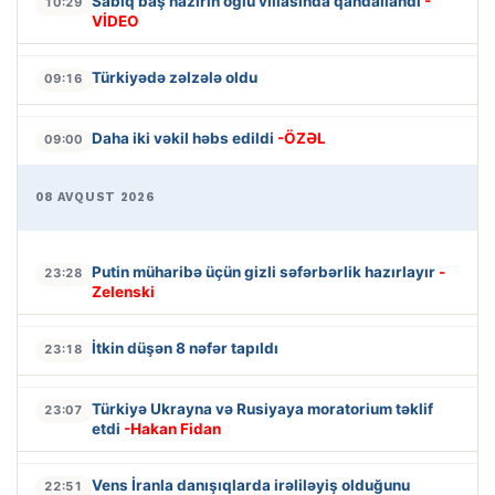
Sabiq baş nazirin oğlu villasında qandallandı
-
10:29
VİDEO
Türkiyədə zəlzələ oldu
09:16
Daha iki vəkil həbs edildi
-ÖZƏL
09:00
08 AVQUST 2026
Putin müharibə üçün gizli səfərbərlik hazırlayır
-
23:28
Zelenski
İtkin düşən 8 nəfər tapıldı
23:18
Türkiyə Ukrayna və Rusiyaya moratorium təklif
23:07
etdi
-Hakan Fidan
Vens İranla danışıqlarda irəliləyiş olduğunu
22:51