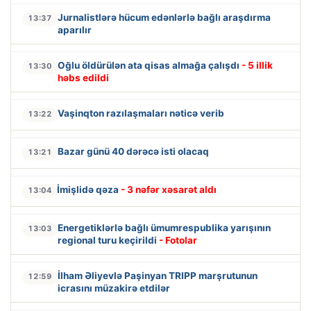
Jurnalistlərə hücum edənlərlə bağlı araşdırma
13:37
aparılır
Oğlu öldürülən ata qisas almağa çalışdı
- 5 illik
13:30
həbs edildi
Vaşinqton razılaşmaları nəticə verib
13:22
Bazar günü 40 dərəcə isti olacaq
13:21
İmişlidə qəza
- 3 nəfər xəsarət aldı
13:04
Energetiklərlə bağlı ümumrespublika yarışının
13:03
regional turu keçirildi
- Fotolar
İlham Əliyevlə Paşinyan TRIPP marşrutunun
12:59
icrasını müzakirə etdilər