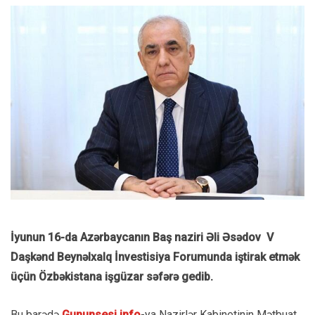
İyunun 16-da Azərbaycanın Baş naziri Əli Əsədov V
Daşkənd Beynəlxalq İnvestisiya Forumunda iştirak etmək
üçün Özbəkistana işgüzar səfərə gedib.
Bu barədə
Gununsesi.info
-ya Nazirlər Kabinetinin Mətbuat