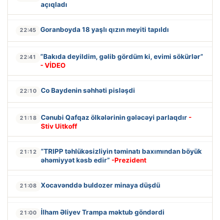
açıqladı
Goranboyda 18 yaşlı qızın meyiti tapıldı
22:45
“Bakıda deyildim, gəlib gördüm ki, evimi sökürlər”
22:41
- VİDEO
Co Baydenin səhhəti pisləşdi
22:10
Cənubi Qafqaz ölkələrinin gələcəyi parlaqdır
-
21:18
Stiv Uitkoff
“TRIPP təhlükəsizliyin təminatı baxımından böyük
21:12
əhəmiyyət kəsb edir”
-Prezident
Xocavənddə buldozer minaya düşdü
21:08
İlham Əliyev Trampa məktub göndərdi
21:00