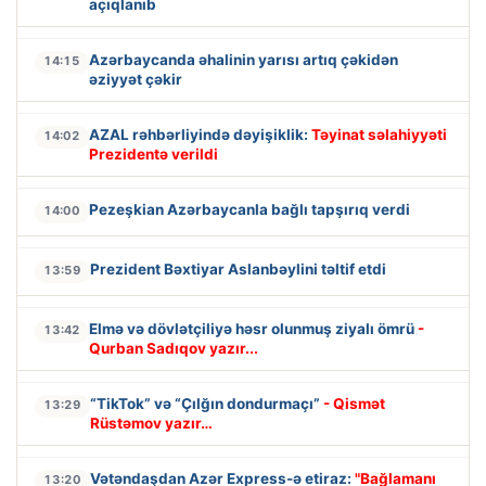
açıqlanıb
Azərbaycanda əhalinin yarısı artıq çəkidən
14:15
əziyyət çəkir
AZAL rəhbərliyində dəyişiklik:
Təyinat səlahiyyəti
14:02
Prezidentə verildi
Pezeşkian Azərbaycanla bağlı tapşırıq verdi
14:00
Prezident Bəxtiyar Aslanbəylini təltif etdi
13:59
Elmə və dövlətçiliyə həsr olunmuş ziyalı ömrü
-
13:42
Qurban Sadıqov yazır...
“TikTok” və “Çılğın dondurmaçı”
- Qismət
13:29
Rüstəmov yazır…
Vətəndaşdan Azər Express-ə etiraz:
"Bağlamanı
13:20