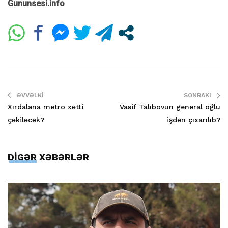
Gununsesi.info
ƏVVƏLKI
SONRAKI
Xırdalana metro xətti
Vasif Talıbovun general oğlu
çəkiləcək?
işdən çıxarılıb?
DİGƏR XƏBƏRLƏR