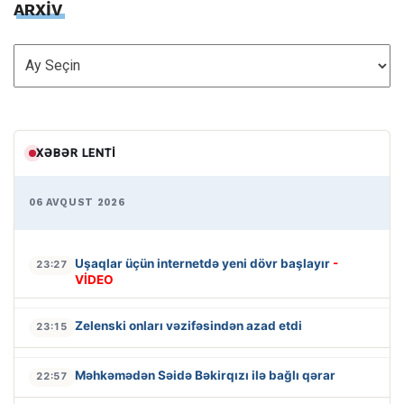
ARXİV
ARXİV
XƏBƏR LENTI
06 AVQUST 2026
Uşaqlar üçün internetdə yeni dövr başlayır
-
23:27
VİDEO
Zelenski onları vəzifəsindən azad etdi
23:15
Məhkəmədən Səidə Bəkirqızı ilə bağlı qərar
22:57