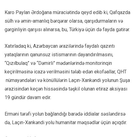
Karo Paylan Ərdoğana müraciətində qeyd edib ki, Qafqazda
sülh və əmin-amanlıq bərqərar olarsa, qarşıdurmaların və
gərginliyin qarşısı alınarsa, bu, Türkiyə üçün də fayda gətirər.
Xatırladaq ki, Azərbaycan ərazilərində faydalı qazıntı
yataqlarının qanunsuz istismarının dayandırılmasını,
“Qızılbulaq” və “Dəmirli” mədənlərində monitorinqin
keçirilməsinə icazə verilməsini tələb edən ekofəallar, QHT
nümayəndələri və könüllülərin Laçın-Xankəndi yolunun Şuşa
ərazisindən keçən hissəsində təşkil olunan etiraz aksiyası
19 gündür davam edir.
Erməni tərəfi yolun bağlandığı barədə iddialar səsləndirsə
də, Laçın-Xankəndi yolu humanitar məqsədlər üçün açıqdır.