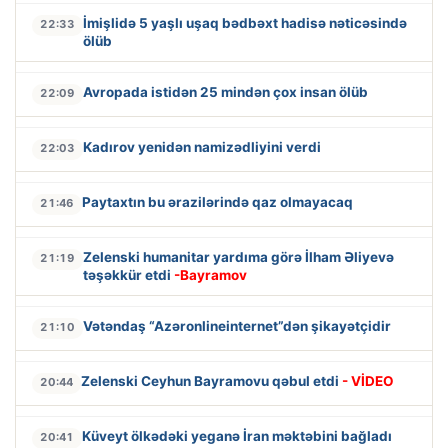
İmişlidə 5 yaşlı uşaq bədbəxt hadisə nəticəsində
22:33
ölüb
Avropada istidən 25 mindən çox insan ölüb
22:09
Kadırov yenidən namizədliyini verdi
22:03
Paytaxtın bu ərazilərində qaz olmayacaq
21:46
Zelenski humanitar yardıma görə İlham Əliyevə
21:19
təşəkkür etdi
-Bayramov
Vətəndaş “Azəronlineinternet”dən şikayətçidir
21:10
Zelenski Ceyhun Bayramovu qəbul etdi
- VİDEO
20:44
Küveyt ölkədəki yeganə İran məktəbini bağladı
20:41