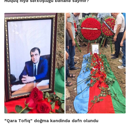
Hüquq niyə sərxoşluğu bəhanə saymır?
“Qara Tofiq” doğma kəndində dəfn olundu