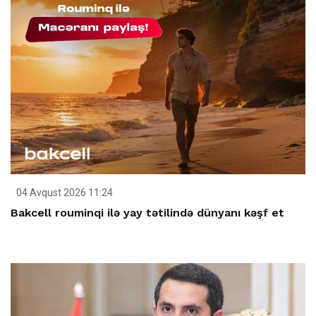
04 Avqust 2026 11:24
Bakcell rouminqi ilə yay tətilində dünyanı kəşf et