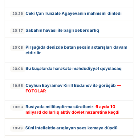
Ceki Çan Tünzalə Ağayevanın mahnısını dinlədi
20:26
Sabahın havası ilə bağlı xəbərdarlıq
20:17
Pirşağıda dənizdə batan şəxsin axtarışları davam
20:08
etdirilir
Bu küçələrdə hərəkətə məhdudiyyət qoyulacaq
20:06
Ceyhun Bayramov Kirill Budanov ilə görüşüb
—
19:55
FOTOLAR
Rusiyada milliləşdirmə sürətlənir:
6 ayda 10
19:53
milyard dollarlıq aktiv dövlət nəzarətinə keçdi
Süni intellektlə arıqlayan şəxs komaya düşdü
19:49