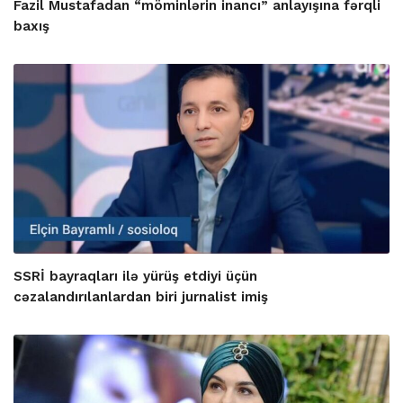
Fazil Mustafadan “möminlərin inancı” anlayışına fərqli
baxış
SSRİ bayraqları ilə yürüş etdiyi üçün
cəzalandırılanlardan biri jurnalist imiş