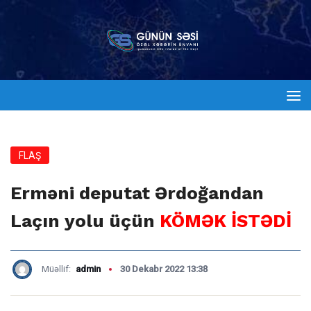
FLAŞ
Erməni deputat Ərdoğandan
Laçın yolu üçün
KÖMƏK İSTƏDİ
Müəllif:
admin
30 Dekabr 2022 13:38