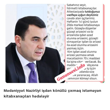
Mədəniyyət Nazirliyi işdən könüllü çıxmaq istəməyən
kitabxanaçıları hədələyir