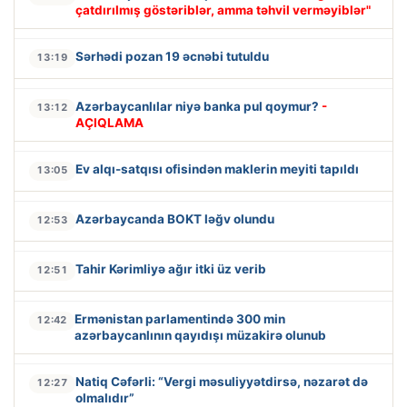
çatdırılmış göstəriblər, amma təhvil verməyiblər"
Sərhədi pozan 19 əcnəbi tutuldu
13:19
Azərbaycanlılar niyə banka pul qoymur?
-
13:12
AÇIQLAMA
Ev alqı-satqısı ofisindən maklerin meyiti tapıldı
13:05
Azərbaycanda BOKT ləğv olundu
12:53
Tahir Kərimliyə ağır itki üz verib
12:51
Ermənistan parlamentində 300 min
12:42
azərbaycanlının qayıdışı müzakirə olunub
Natiq Cəfərli: “Vergi məsuliyyətdirsə, nəzarət də
12:27
olmalıdır”