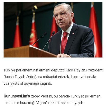
Türkiyə parlamentinin erməni deputatı Karo Paylan Prezident
Rəcəb Tayyib Ərdoğana müraciət edərək, Laçın yolundakı
vəziyyətə əl qoymağa çağırıb.
Gununsesi.info
xəbər verir ki, bu barədə Türkiyədəki erməni
icmasının buraxdığı “Agos” qəzeti məlumat yayıb.