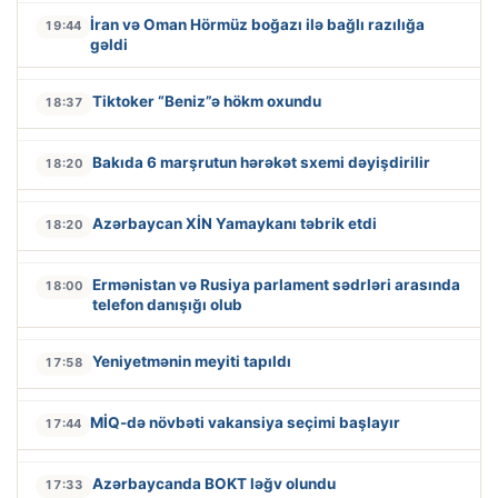
İran və Oman Hörmüz boğazı ilə bağlı razılığa
19:44
gəldi
Tiktoker “Beniz”ə hökm oxundu
18:37
Bakıda 6 marşrutun hərəkət sxemi dəyişdirilir
18:20
Azərbaycan XİN Yamaykanı təbrik etdi
18:20
Ermənistan və Rusiya parlament sədrləri arasında
18:00
telefon danışığı olub
Yeniyetmənin meyiti tapıldı
17:58
MİQ-də növbəti vakansiya seçimi başlayır
17:44
Azərbaycanda BOKT ləğv olundu
17:33