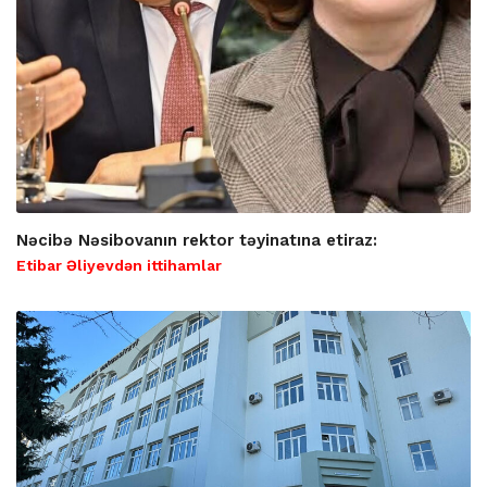
Nəcibə Nəsibovanın rektor təyinatına etiraz:
Etibar Əliyevdən ittihamlar