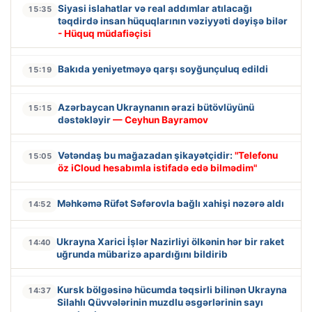
Siyasi islahatlar və real addımlar atılacağı
15:35
təqdirdə insan hüquqlarının vəziyyəti dəyişə bilər
- Hüquq müdafiəçisi
Bakıda yeniyetməyə qarşı soyğunçuluq edildi
15:19
Azərbaycan Ukraynanın ərazi bütövlüyünü
15:15
dəstəkləyir
— Ceyhun Bayramov
Vətəndaş bu mağazadan şikayətçidir:
"Telefonu
15:05
öz iCloud hesabımla istifadə edə bilmədim"
Məhkəmə Rüfət Səfərovla bağlı xahişi nəzərə aldı
14:52
Ukrayna Xarici İşlər Nazirliyi ölkənin hər bir raket
14:40
uğrunda mübarizə apardığını bildirib
Kursk bölgəsinə hücumda təqsirli bilinən Ukrayna
14:37
Silahlı Qüvvələrinin muzdlu əsgərlərinin sayı