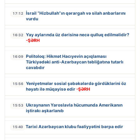
İsrail “Hizbullah”ın qərargah və silah anbarlarını
17:12
vurdu
Yay aylarında üz dərisinə necə qulluq edilməlidir?
16:32
-ŞƏRH
Politoloq: Hikmət Hacıyevin açıqlaması
16:09
Türkiyədəki anti-Azərbaycan təbliğatına tutarlı
cavabdır
Yeniyetmələr sosial şəbəkələrdə gördüklərini öz
15:56
həyatı ilə müqayisə edir
-ŞƏRH
Ukraynanın Yaroslavla hücumunda Amerikanın
15:53
iştirakı aşkarlanıb
Tarixi Azərbaycan klubu fəaliyyətini bərpa edir
15:40