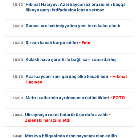
Hikmət Hacıyev: Azərbaycan öz ərazisinin başqa
16:12
ölkəyə qarşı istifadəsinə icazə verməz
Gəncə icra hakimiyyətinə yeni texnikalar alınıb
16:09
Şirvan kanalı bərpa edildi
- Foto
16:09
Küləkli hava şəraiti ilə bağlı sarı xəbərdarlıq
15:50
Azərbaycan İranı qardaş ölkə hesab edir
- Hikmət
15:18
Hacıyev
Metro xətlərinin ayrılmasının üstünlükləri
- FOTO
15:09
Ukraynaya raket tədarükü üç dəfə azalıb
-
14:54
Zelenski narazılıq etdi
Moskva bölgəsində dron həyəcanı elan edilib
14:46