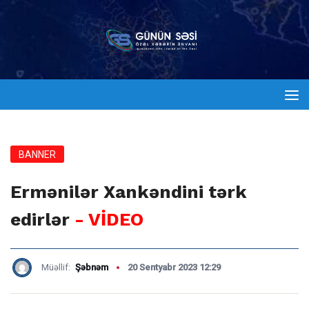
BANNER
Ermənilər Xankəndini tərk
edirlər
- VİDEO
Müəllif:
Şəbnəm
20 Sentyabr 2023 12:29