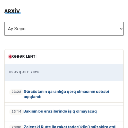
ARXİV
ARXİV
XƏBƏR LENTI
05 AVQUST 2026
Gürcüstanın qaranlığa qərq olmasının səbəbi
23:28
açıqlandı
Bakının bu ərazilərində işıq olmayacaq
23:14
Zelenski Rutte ilə raket tədarükünü müzakirə etdi
23:00