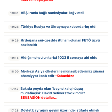
ABŞ İranla bağlı sanksiyaları ləğv etdi
19:31
Türkiyə Rusiya və Ukraynaya xəbərdarlıq etdi
19:28
Ərdoğana sui-qəsddə ittiham olunan FETÖ üzvü
19:26
saxlanıldı
Aldığı məhsulun tarixi 1023 il sonraya aid oldu
19:15
Mərkəzi Asiya ölkələri ilə münasibətlərimiz xüsusi
18:00
əhəmiyyət kəsb edir
-Kobaxidze
Bakıda peyda olan “beynəlxalq hüquq
17:42
müdafiəçisi” David Seliverstov kimdir?
–
SENSASİON detallar…
Dövlət bayrağını geyim üzərində istifadə etmək
17:28