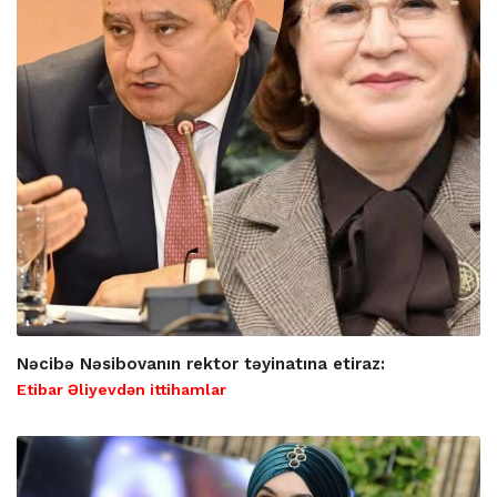
Nəcibə Nəsibovanın rektor təyinatına etiraz:
Etibar Əliyevdən ittihamlar