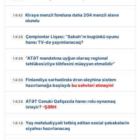
Kirayə mənzil fonduna daha 204 mənzil əlavə
14:43
olundu
Çempionlar Liqası: “Sabah”ın bugünkü oyunu
14:38
hansı TV-də yayımlanacaq?
“ATƏT mandatına uyğun olaraq regional
14:36
təhlükəsizliyə töhfəsini müəyyən etməlidir”
Finlandiya sərhədində dron əleyhinə sistem
14:36
hazırlamağa başlayıb
bu səhvləri etməyin!
ATƏT Cənubi Qafqazda hansı rolu oynamaq
14:28
istəyir?
-ŞƏRH
Yaş məhdudiyyəti tətbiq edilən sosial şəbəkələrin
14:18
siyahısı hazırlanacaq