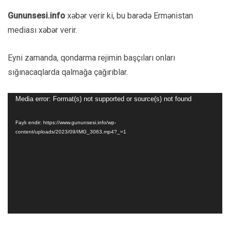
Gununsesi.info
xəbər verir ki, bu barədə Ermənistan
mediası xəbər verir.
Eyni zamanda, qondarma rejimin başçıları onları
sığınacaqlarda qalmağa çağırıblar.
Video
Media error: Format(s) not supported or source(s) not found
Oynadıcı
Faylı endir: https://www.gununsesi.info/wp-
content/uploads/2023/09/IMG_3063.mp4?_=1