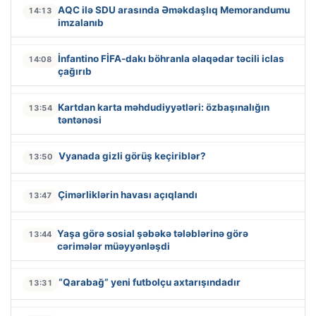
AQC ilə SDU arasında Əməkdaşlıq Memorandumu
14:13
imzalanıb
İnfantino FİFA-dakı böhranla əlaqədar təcili iclas
14:08
çağırıb
Kartdan karta məhdudiyyətləri: özbaşınalığın
13:54
təntənəsi
Vyanada gizli görüş keçiriblər?
13:50
Çimərliklərin havası açıqlandı
13:47
Yaşa görə sosial şəbəkə tələblərinə görə
13:44
cərimələr müəyyənləşdi
“Qarabağ” yeni futbolçu axtarışındadır
13:31