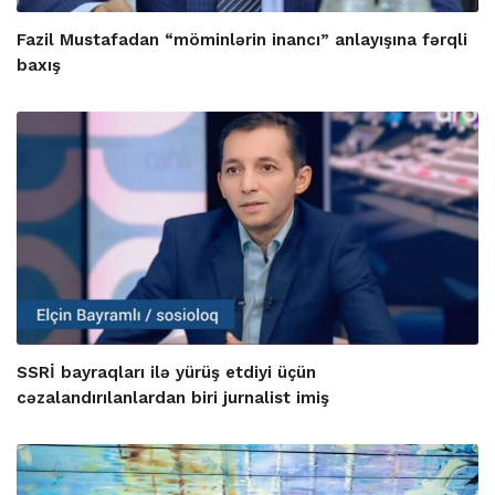
Fazil Mustafadan “möminlərin inancı” anlayışına fərqli
baxış
SSRİ bayraqları ilə yürüş etdiyi üçün
cəzalandırılanlardan biri jurnalist imiş