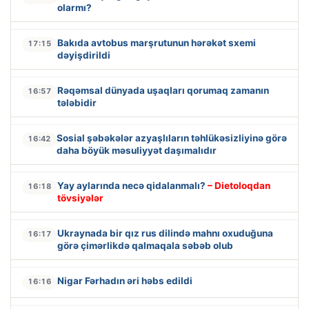
olarmı?
Bakıda avtobus marşrutunun hərəkət sxemi
17:15
dəyişdirildi
Rəqəmsal dünyada uşaqları qorumaq zamanın
16:57
tələbidir
Sosial şəbəkələr azyaşlıların təhlükəsizliyinə görə
16:42
daha böyük məsuliyyət daşımalıdır
Yay aylarında necə qidalanmalı?
– Dietoloqdan
16:18
tövsiyələr
Ukraynada bir qız rus dilində mahnı oxuduğuna
16:17
görə çimərlikdə qalmaqala səbəb olub
Nigar Fərhadın əri həbs edildi
16:16