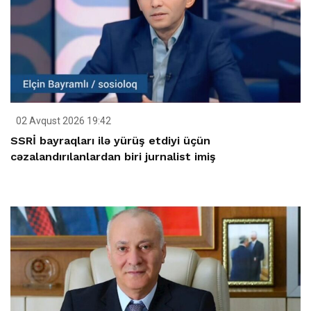
02 Avqust 2026 19:42
SSRİ bayraqları ilə yürüş etdiyi üçün
cəzalandırılanlardan biri jurnalist imiş