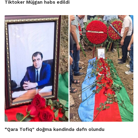
Tiktoker Müjgan həbs edildi
“Qara Tofiq” doğma kəndində dəfn olundu