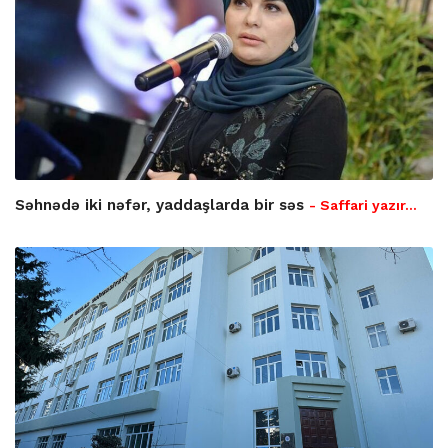
Səhnədə iki nəfər, yaddaşlarda bir səs
- Saffari yazır…