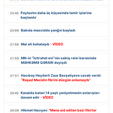
Paytaxtın daha üç küçəsində təmir işlərinə
22:43
başlanılır
Bakıda məsciddə yanğın başladı
22:09
Mal əti bahalaşıb
- VİDEO
21:56
MN-in “İstirahət evi”nin sabiq rəisi barəsində
21:50
MƏHKƏMƏ QƏRARI dəyişdi
Hacıbəy Heydərli Zaur Baxşəliyevə cavab verdi:
21:31
“Rəşad Məcidin fikrini düzgün anlamayıb”
Kanalda batan 14 yaşlı yeniyetmənin axtarışları
20:43
davam edir
- VİDEO
Hikmət Hacıyev:
"Mənə aid edilən bəzi fikirlər
20:39