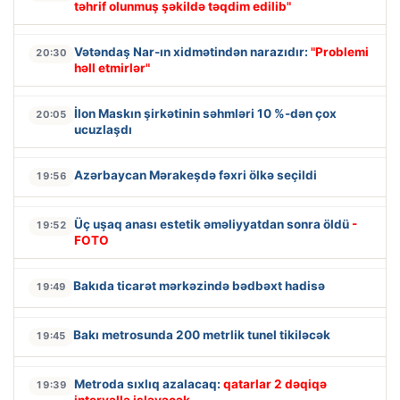
təhrif olunmuş şəkildə təqdim edilib"
Vətəndaş Nar-ın xidmətindən narazıdır:
"Problemi
20:30
həll etmirlər"
İlon Maskın şirkətinin səhmləri 10 %-dən çox
20:05
ucuzlaşdı
Azərbaycan Mərakeşdə fəxri ölkə seçildi
19:56
Üç uşaq anası estetik əməliyyatdan sonra öldü
-
19:52
FOTO
Bakıda ticarət mərkəzində bədbəxt hadisə
19:49
Bakı metrosunda 200 metrlik tunel tikiləcək
19:45
Metroda sıxlıq azalacaq:
qatarlar 2 dəqiqə
19:39
intervalla işləyəcək