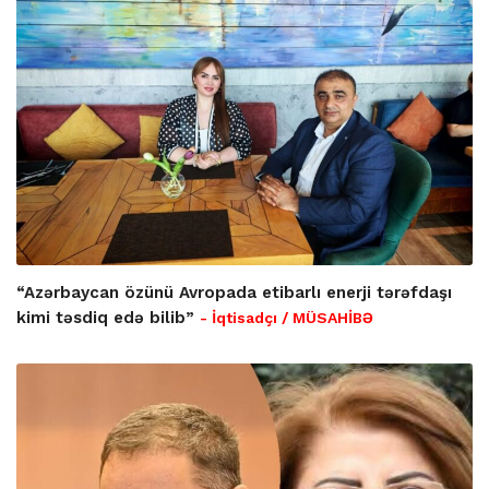
“Azərbaycan özünü Avropada etibarlı enerji tərəfdaşı
kimi təsdiq edə bilib”
- İqtisadçı / MÜSAHİBƏ