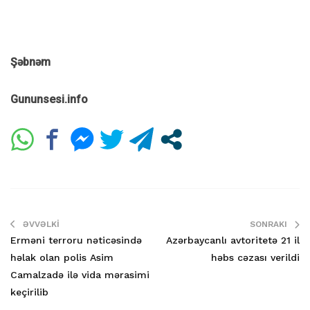
Şəbnəm
Gununsesi.info
ƏVVƏLKI
SONRAKI
Erməni terroru nəticəsində
Azərbaycanlı avtoritetə 21 il
həlak olan polis Asim
həbs cəzası verildi
Camalzadə ilə vida mərasimi
keçirilib