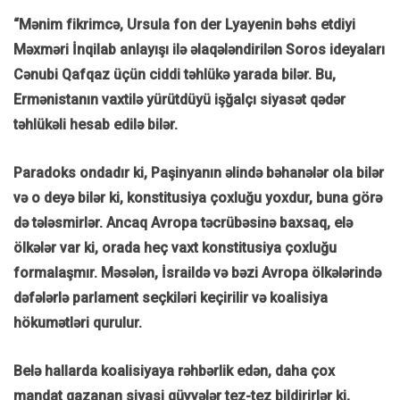
“Mənim fikrimcə, Ursula fon der Lyayenin bəhs etdiyi
Məxməri İnqilab anlayışı ilə əlaqələndirilən Soros ideyaları
Cənubi Qafqaz üçün ciddi təhlükə yarada bilər. Bu,
Ermənistanın vaxtilə yürütdüyü işğalçı siyasət qədər
təhlükəli hesab edilə bilər.
Paradoks ondadır ki, Paşinyanın əlində bəhanələr ola bilər
və o deyə bilər ki, konstitusiya çoxluğu yoxdur, buna görə
də tələsmirlər. Ancaq Avropa təcrübəsinə baxsaq, elə
ölkələr var ki, orada heç vaxt konstitusiya çoxluğu
formalaşmır. Məsələn, İsraildə və bəzi Avropa ölkələrində
dəfələrlə parlament seçkiləri keçirilir və koalisiya
hökumətləri qurulur.
Belə hallarda koalisiyaya rəhbərlik edən, daha çox
mandat qazanan siyasi qüvvələr tez-tez bildirirlər ki,