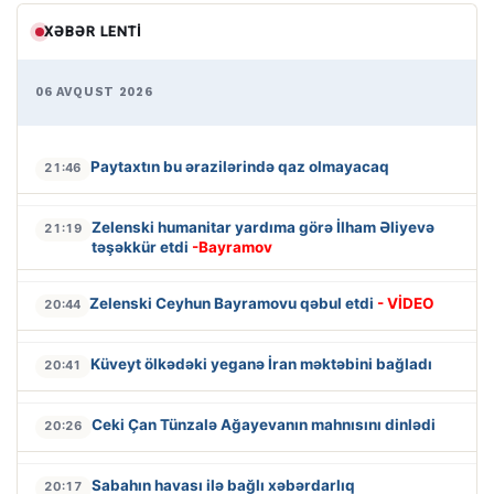
XƏBƏR LENTI
06 AVQUST 2026
Paytaxtın bu ərazilərində qaz olmayacaq
21:46
Zelenski humanitar yardıma görə İlham Əliyevə
21:19
təşəkkür etdi
-Bayramov
Zelenski Ceyhun Bayramovu qəbul etdi
- VİDEO
20:44
Küveyt ölkədəki yeganə İran məktəbini bağladı
20:41
Ceki Çan Tünzalə Ağayevanın mahnısını dinlədi
20:26
Sabahın havası ilə bağlı xəbərdarlıq
20:17