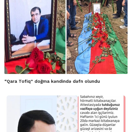
“Qara Tofiq” doğma kəndində dəfn olundu