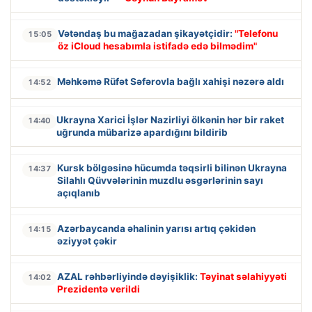
Vətəndaş bu mağazadan şikayətçidir:
"Telefonu
15:05
öz iCloud hesabımla istifadə edə bilmədim"
Məhkəmə Rüfət Səfərovla bağlı xahişi nəzərə aldı
14:52
Ukrayna Xarici İşlər Nazirliyi ölkənin hər bir raket
14:40
uğrunda mübarizə apardığını bildirib
Kursk bölgəsinə hücumda təqsirli bilinən Ukrayna
14:37
Silahlı Qüvvələrinin muzdlu əsgərlərinin sayı
açıqlanıb
Azərbaycanda əhalinin yarısı artıq çəkidən
14:15
əziyyət çəkir
AZAL rəhbərliyində dəyişiklik:
Təyinat səlahiyyəti
14:02
Prezidentə verildi