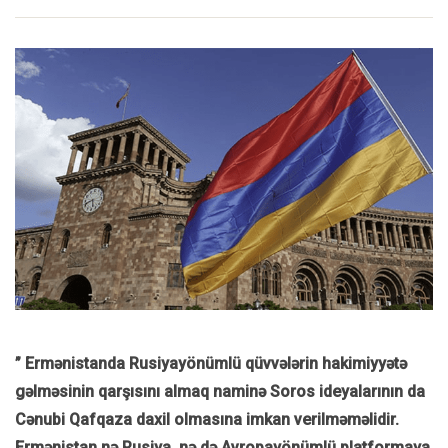
” Ermənistanda Rusiyayönümlü qüvvələrin hakimiyyətə
gəlməsinin qarşısını almaq naminə Soros ideyalarının da
Cənubi Qafqaza daxil olmasına imkan verilməməlidir.
Ermənistan nə Rusiya, nə də Avropayönümlü platformaya