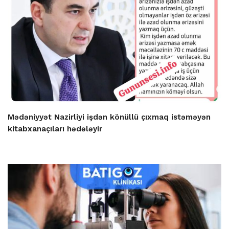
Mədəniyyət Nazirliyi işdən könüllü çıxmaq istəməyən
kitabxanaçıları hədələyir