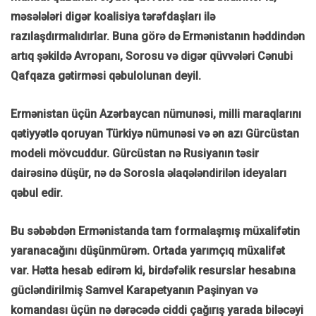
məsələləri digər koalisiya tərəfdaşları ilə
razılaşdırmalıdırlar. Buna görə də Ermənistanın həddindən
artıq şəkildə Avropanı, Sorosu və digər qüvvələri Cənubi
Qafqaza gətirməsi qəbulolunan deyil.
Ermənistan üçün Azərbaycan nümunəsi, milli maraqlarını
qətiyyətlə qoruyan Türkiyə nümunəsi və ən azı Gürcüstan
modeli mövcuddur. Gürcüstan nə Rusiyanın təsir
dairəsinə düşür, nə də Sorosla əlaqələndirilən ideyaları
qəbul edir.
Bu səbəbdən Ermənistanda tam formalaşmış müxalifətin
yaranacağını düşünmürəm. Ortada yarımçıq müxalifət
var. Hətta hesab edirəm ki, birdəfəlik resurslar hesabına
gücləndirilmiş Samvel Karapetyanın Paşinyan və
komandası üçün nə dərəcədə ciddi çağırış yarada biləcəyi