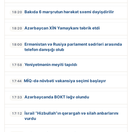
Bakıda 6 marşrutun hərəkət sxemi dəyişdirilir
18:20
Azərbaycan XİN Yamaykanı təbrik etdi
18:20
Ermənistan və Rusiya parlament sədrləri arasında
18:00
telefon danışığı olub
Yeniyetmənin meyiti tapıldı
17:58
MİQ-də növbəti vakansiya seçimi başlayır
17:44
Azərbaycanda BOKT ləğv olundu
17:33
İsrail “Hizbullah”ın qərargah və silah anbarlarını
17:12
vurdu