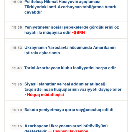
Politoloq: Hikmət Hacıyevin açıqlaması
16:09
Türkiyədəki anti-Azərbaycan təbliğatına tutarlı
cavabdır
Yeniyetmələr sosial şəbəkələrdə gördüklərini öz
15:56
həyatı ilə müqayisə edir
-ŞƏRH
Ukraynanın Yaroslavla hücumunda Amerikanın
15:53
iştirakı aşkarlanıb
Tarixi Azərbaycan klubu fəaliyyətini bərpa edir
15:40
Siyasi islahatlar və real addımlar atılacağı
15:35
təqdirdə insan hüquqlarının vəziyyəti dəyişə bilər
- Hüquq müdafiəçisi
Bakıda yeniyetməyə qarşı soyğunçuluq edildi
15:19
Azərbaycan Ukraynanın ərazi bütövlüyünü
15:15
dəstəkləyir
— Ceyhun Bayramov