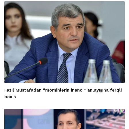
Fazil Mustafadan “möminlərin inancı” anlayışına fərqli
baxış