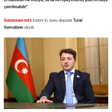
çevrilməlidir”.
Gununsesi.info
bildirir ki, bunu deputat
Tural
Gəncəliyev
deyib: