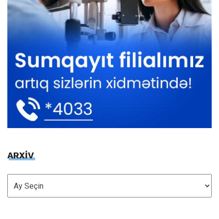
ARXİV
ARXİV