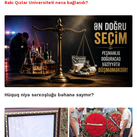
Bakı Qızlar Universiteti necə bağlandı?
Hüquq niyə sərxoşluğu bəhanə saymır?