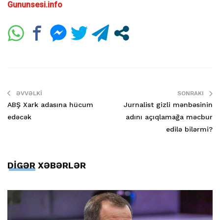
Gununsesi.info
ƏVVƏLKI
SONRAKI
ABŞ Xark adasına hücum
Jurnalist gizli mənbəsinin
edəcək
adını açıqlamağa məcbur
edilə bilərmi?
DİGƏR XƏBƏRLƏR