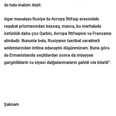
də hələ məlum deyil.
Əgər məsələyə Rusiya ilə Avropa İttifaqı arasındakı
rəqabət prizmasından baxsaq, məncə, bu mərhələdə
üstünlük daha çox Qərbin, Avropa İttifaqının və Fransanın
əlindədir. Bununla belə, Rusiyanın təxribat xarakterli
addımlarından imtina edəcəyini düşünmürəm. Buna görə
də Ermənistanda seçkilərdən sonra da müəyyən
gərginliklərin və siyasi dalğalanmaların şahidi ola bilərik”.
Şəbnəm