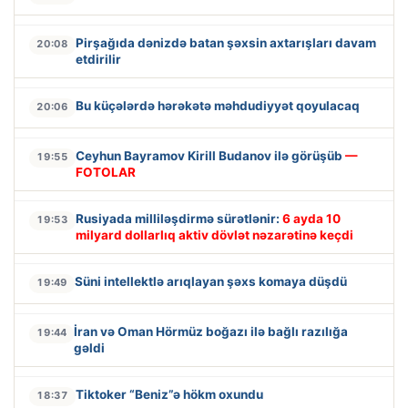
Pirşağıda dənizdə batan şəxsin axtarışları davam
20:08
etdirilir
Bu küçələrdə hərəkətə məhdudiyyət qoyulacaq
20:06
Ceyhun Bayramov Kirill Budanov ilə görüşüb
—
19:55
FOTOLAR
Rusiyada milliləşdirmə sürətlənir:
6 ayda 10
19:53
milyard dollarlıq aktiv dövlət nəzarətinə keçdi
Süni intellektlə arıqlayan şəxs komaya düşdü
19:49
İran və Oman Hörmüz boğazı ilə bağlı razılığa
19:44
gəldi
Tiktoker “Beniz”ə hökm oxundu
18:37