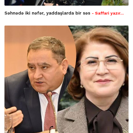
Səhnədə iki nəfər, yaddaşlarda bir səs
- Saffari yazır…