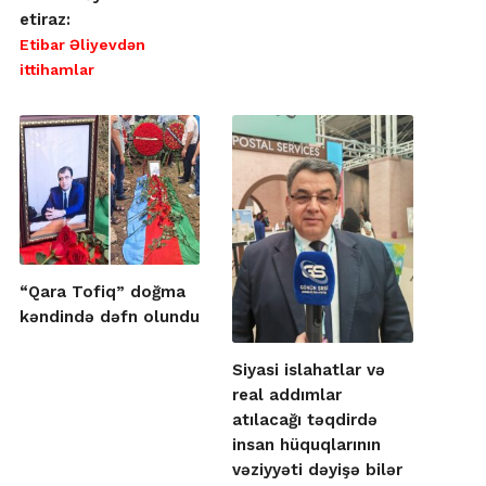
etiraz:
Etibar Əliyevdən
ittihamlar
“Qara Tofiq” doğma
kəndində dəfn olundu
Siyasi islahatlar və
real addımlar
atılacağı təqdirdə
insan hüquqlarının
vəziyyəti dəyişə bilər