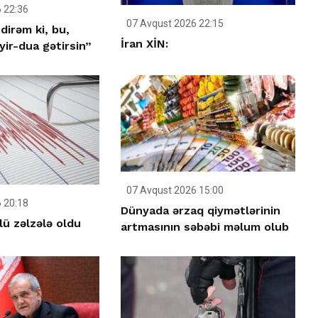
 22:36
07 Avqust 2026 22:15
dirəm ki, bu,
İran XİN:
ir-dua gətirsin”
07 Avqust 2026 15:00
 20:18
Dünyada ərzaq qiymətlərinin
ü zəlzələ oldu
artmasının səbəbi məlum olub