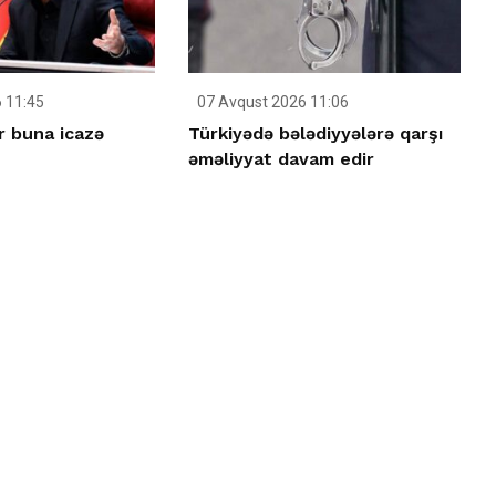
 11:45
07 Avqust 2026 11:06
r buna icazə
Türkiyədə bələdiyyələrə qarşı
əməliyyat davam edir