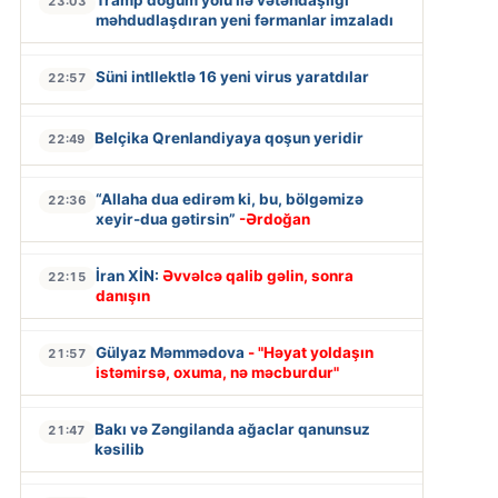
Tramp doğum yolu ilə vətəndaşlığı
23:03
məhdudlaşdıran yeni fərmanlar imzaladı
Süni intllektlə 16 yeni virus yaratdılar
22:57
Belçika Qrenlandiyaya qoşun yeridir
22:49
“Allaha dua edirəm ki, bu, bölgəmizə
22:36
xeyir-dua gətirsin”
-Ərdoğan
İran XİN:
Əvvəlcə qalib gəlin, sonra
22:15
danışın
Gülyaz Məmmədova
- "Həyat yoldaşın
21:57
istəmirsə, oxuma, nə məcburdur"
Bakı və Zəngilanda ağaclar qanunsuz
21:47
kəsilib