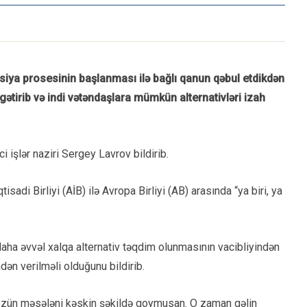
asiya prosesinin başlanması ilə bağlı qanun qəbul etdikdən
tirib və indi vətəndaşlara mümkün alternativləri izah
i işlər naziri Sergey Lavrov bildirib.
adi Birliyi (AİB) ilə Avropa Birliyi (AB) arasında “ya biri, ya
daha əvvəl xalqa alternativ təqdim olunmasının vacibliyindən
dən verilməli olduğunu bildirib.
q özün məsələni kəskin şəkildə qoymusan. O zaman gəlin