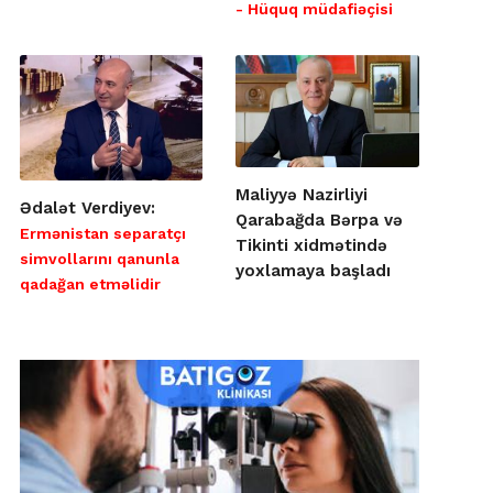
- Hüquq müdafiəçisi
Maliyyə Nazirliyi
Ədalət Verdiyev:
Qarabağda Bərpa və
Ermənistan separatçı
Tikinti xidmətində
simvollarını qanunla
yoxlamaya başladı
qadağan etməlidir