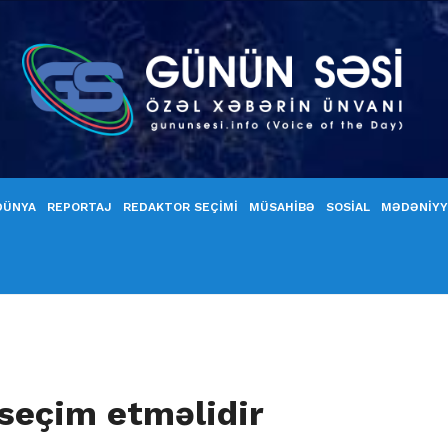
DÜNYA
REPORTAJ
REDAKTOR SEÇİMİ
MÜSAHİBƏ
SOSİAL
MƏDƏNİY
 seçim etməlidir