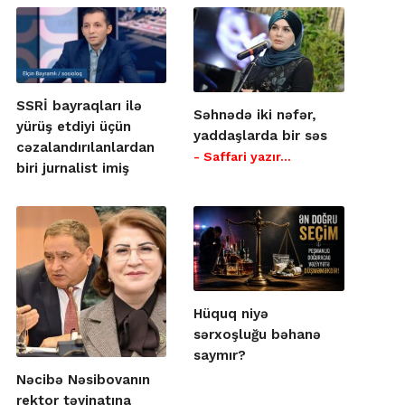
SSRİ bayraqları ilə
Səhnədə iki nəfər,
yürüş etdiyi üçün
yaddaşlarda bir səs
cəzalandırılanlardan
- Saffari yazır…
biri jurnalist imiş
Hüquq niyə
sərxoşluğu bəhanə
saymır?
Nəcibə Nəsibovanın
rektor təyinatına