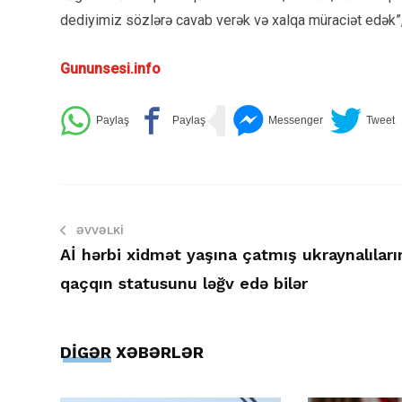
dediyimiz sözlərə cavab verək və xalqa müraciət edək”, 
Gununsesi.info
ƏVVƏLKI
Aİ hərbi xidmət yaşına çatmış ukraynalıları
qaçqın statusunu ləğv edə bilər
DİGƏR XƏBƏRLƏR