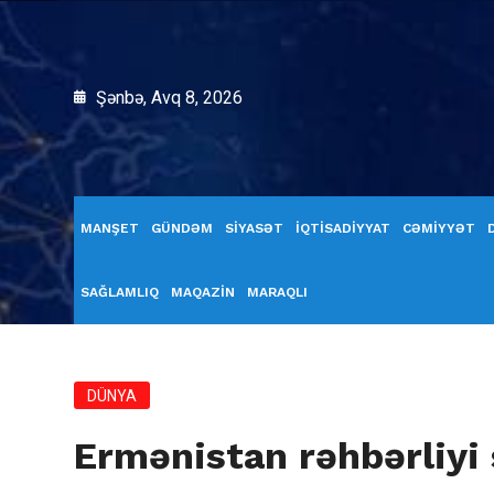
Şənbə, Avq 8, 2026
MANŞET
GÜNDƏM
SİYASƏT
İQTİSADİYYAT
CƏMİYYƏT
SAĞLAMLIQ
MAQAZİN
MARAQLI
DÜNYA
Ermənistan rəhbərliyi