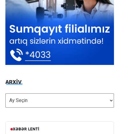
ARXİV
ARXİV
XƏBƏR LENTI