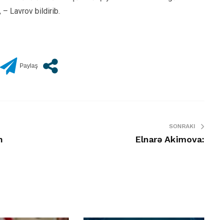
– Lavrov bildirib.
SONRAKI
n
Elnarə Akimova: