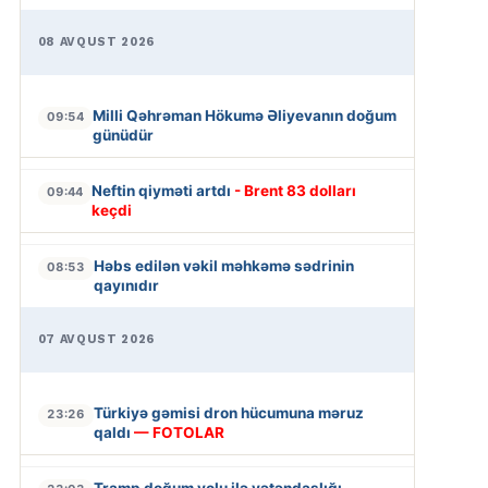
08 AVQUST 2026
Milli Qəhrəman Hökumə Əliyevanın doğum
09:54
günüdür
Neftin qiyməti artdı
- Brent 83 dolları
09:44
keçdi
Həbs edilən vəkil məhkəmə sədrinin
08:53
qayınıdır
07 AVQUST 2026
Türkiyə gəmisi dron hücumuna məruz
23:26
qaldı
— FOTOLAR