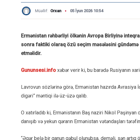
Müəllif:
Orxan
05 İyun 2026 10:54
Ermənistan rəhbərliyi ölkənin Avropa Birliyinə inteqr
sonra faktiki olaraq özü seçim məsələsini gündəmə gə
etməlidir.
Gununsesi.info
xəbər verir ki, bu barədə Rusiyanın xaric
Lavrovun sözlərinə görə, Ermənistan hazırda Avrasiya İqtis
digəri” məntiqi ilə üz-üzə qalıb.
O xatırladıb ki, Ermənistanın Baş naziri Nikol Paşinyan 
danışıb və yekun qərarın Ermənistan vətəndaşları tərəfin
“Əgər belə bir qanun qəbul olunubsa, deməli, sən artı