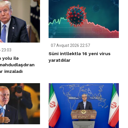
07 Avqust 2026 22:57
 23:03
Süni intllektlə 16 yeni virus
yolu ilə
yaratdılar
 məhdudlaşdıran
r imzaladı