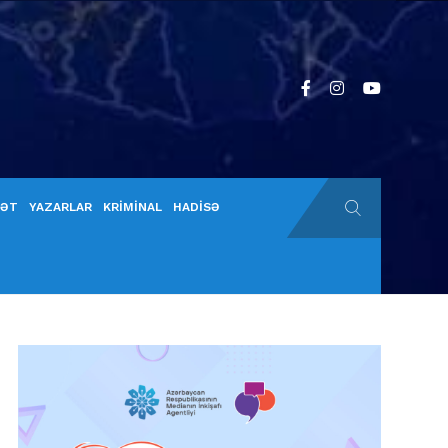
YƏT
YAZARLAR
KRİMİNAL
HADİSƏ