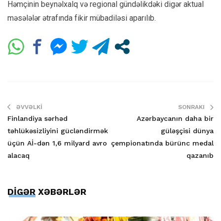
Həmçinin beynəlxalq və regional gündəlikdəki digər aktual
məsələlər ətrafında fikir mübadiləsi aparılıb.
ƏVVƏLKI
SONRAKI
Finlandiya sərhəd
Azərbaycanın daha bir
təhlükəsizliyini gücləndirmək
güləşçisi dünya
üçün Aİ-dən 1,6 milyard avro
çempionatında bürünc medal
alacaq
qazanıb
DİGƏR XƏBƏRLƏR