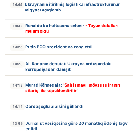
Ukraynanın itirilmiş logistika infrastrukturunun
14:44
miqyası açıqlanıb
Ronaldo bu həftəsonu evlənir
- Toyun detalları
14:35
məlum oldu
Putin BƏƏ prezidentinə zəng etdi
14:26
Ali Radanın deputatı Ukrayna ordusundakı
14:23
korrupsiyadan danışıb
Murad Köhnəqala:
"Şah İsmayıl mövzusu İranın
14:18
sifarişi ilə köpükləndirilir"
Qardaşoğlu bibisini gülləndi
14:11
Jurnalist vəsiqəsinə görə 20 manatlıq ödəniş ləğv
13:56
edildi