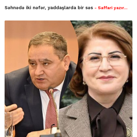
Səhnədə iki nəfər, yaddaşlarda bir səs
- Saffari yazır…