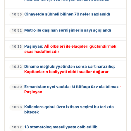
Cinayətdə şübhəli bilinən 70 nəfər saxlanıldı
10:55
Metro ilə daşınan sərnişinlərin sayı açıqlandı
10:52
Paşinyan:
Aİİ ölkələri ilə əlaqələri gücləndirmək
10:33
əsas hədəfimizdir
Dinamo məğlubiyyətindən sonra sərt narazılıq:
10:32
Kapitanların fəaliyyəti ciddi suallar doğurur
Ermənistan eyni vaxtda iki ittifaqa üzv ola bilməz
-
10:30
Paşinyan
Kolleclərə qəbul üzrə ixtisas seçimi bu tarixdə
10:26
bitəcək
13 stomatoloq məsuliyyətə cəlb edilib
10:22