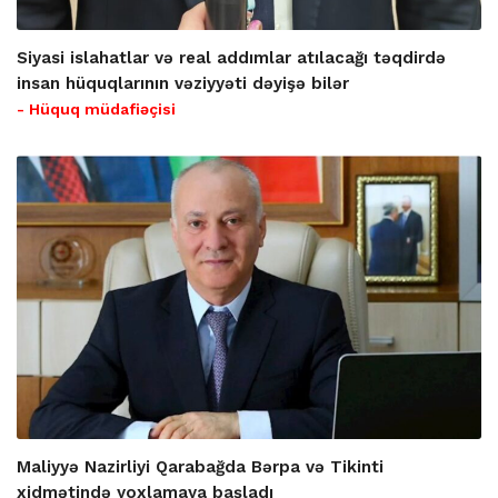
Siyasi islahatlar və real addımlar atılacağı təqdirdə
insan hüquqlarının vəziyyəti dəyişə bilər
- Hüquq müdafiəçisi
Maliyyə Nazirliyi Qarabağda Bərpa və Tikinti
xidmətində yoxlamaya başladı