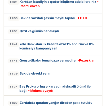
Kartdan istədiyiniz qədər köçürmə edə bilərsiniz
-
12:01
Rəsmi cavab
Bakıda vəzifəli şəxsin meyiti tapıldı
- FOTO
11:53
Qızıl və gümüş bahalaşdı
11:51
Yelo Bank-dan ilk kreditə özəl 1% endirim və 0%
11:47
komissiya kampaniyası!
Qonşu ölkələr buna icazə vermədilər
-Pezeşkian
11:45
Bakıda obyekt yanır
11:39
Baş Prokurorluq ər-arvadın dəhşətli ölümü ilə
11:34
bağlı
- Məlumat yaydı
Zərdabda qəsdən yanğın törədən şəxs tutuldu
11:27