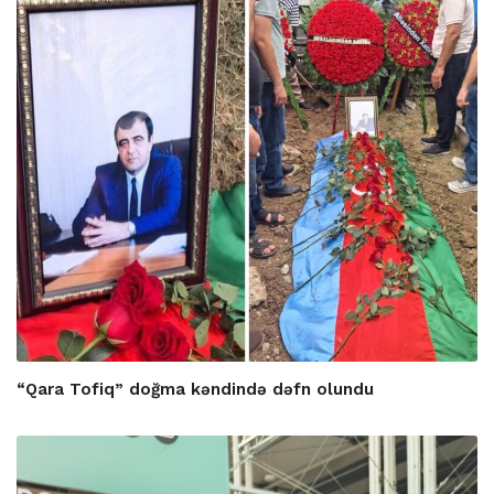
“Qara Tofiq” doğma kəndində dəfn olundu