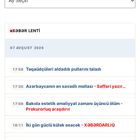
XƏBƏR LENTI
07 AVQUST 2026
Təqaüdçüləri aldadıb pullarını taladı
17:58
Azərbaycanın ən savadlı mollası
- Saffari yazır…
17:30
Bakıda estetik əməliyyat zamanı üçüncü ölüm
-
17:09
Prokurorluq araşdırır
İki gün güclü külək əsəcək
- XƏBƏRDARLIQ
16:11