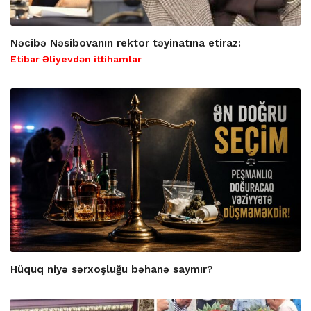
Nəcibə Nəsibovanın rektor təyinatına etiraz:
Etibar Əliyevdən ittihamlar
Hüquq niyə sərxoşluğu bəhanə saymır?