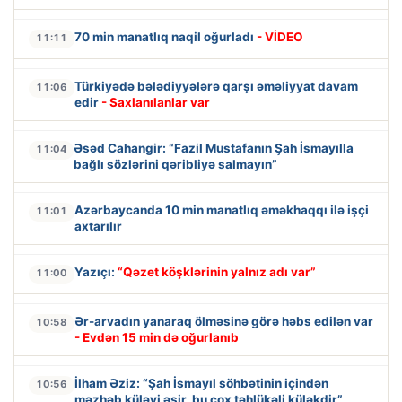
70 min manatlıq naqil oğurladı
- VİDEO
11:11
Türkiyədə bələdiyyələrə qarşı əməliyyat davam
11:06
edir
- Saxlanılanlar var
Əsəd Cahangir: “Fazil Mustafanın Şah İsmayılla
11:04
bağlı sözlərini qəribliyə salmayın”
Azərbaycanda 10 min manatlıq əməkhaqqı ilə işçi
11:01
axtarılır
Yazıçı:
“Qəzet köşklərinin yalnız adı var”
11:00
Ər-arvadın yanaraq ölməsinə görə həbs edilən var
10:58
- Evdən 15 min də oğurlanıb
İlham Əziz: “Şah İsmayıl söhbətinin içindən
10:56
məzhəb küləyi əsir, bu çox təhlükəli küləkdir”