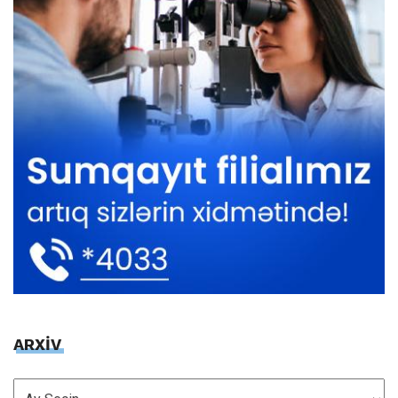
ARXİV
ARXİV