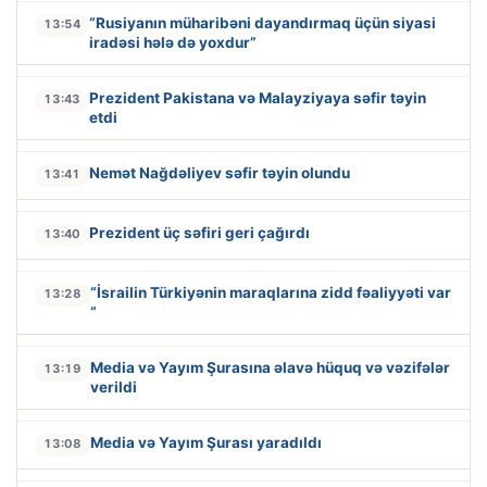
“Rusiyanın müharibəni dayandırmaq üçün siyasi
13:54
iradəsi hələ də yoxdur”
Prezident Pakistana və Malayziyaya səfir təyin
13:43
etdi
Nemət Nağdəliyev səfir təyin olundu
13:41
Prezident üç səfiri geri çağırdı
13:40
“İsrailin Türkiyənin maraqlarına zidd fəaliyyəti var
13:28
“
Media və Yayım Şurasına əlavə hüquq və vəzifələr
13:19
verildi
Media və Yayım Şurası yaradıldı
13:08