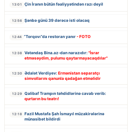
Çin İranın bütün fəaliyyətindən razı deyil
13:01
Şənbə günü 39 dərəcə isti olacaq
12:56
“Torqovı”da restoran yanır
- FOTO
12:44
Vətəndaş Bina.az-dan narazıdır:
"İsrar
12:38
etməsəydim, pulumu qaytarmayacaqdılar"
Ədalət Verdiyev:
Ermənistan separatçı
12:30
simvollarını qanunla qadağan etməlidir
Qalibaf Trampın təhdidlərinə cavab verib:
12:29
qurtarın bu teatrı!
Fazil Mustafa Şah İsmayıl müzakirələrinə
12:18
münasibət bildirdi