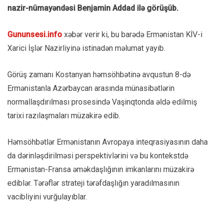
nazir-nümayəndəsi Benjamin Addad ilə görüşüb.
Gununsesi.info
xəbər verir ki, bu barədə Ermənistan KİV-i
Xarici İşlər Nazirliyinə istinadən məlumat yayıb.
Görüş zamanı Kostanyan həmsöhbətinə avqustun 8-də
Ermənistanla Azərbaycan arasında münasibətlərin
normallaşdırılması prosesində Vaşinqtonda əldə edilmiş
tarixi razılaşmaları müzakirə edib.
Həmsöhbətlər Ermənistanın Avropaya inteqrasiyasının daha
da dərinləşdirilməsi perspektivlərini və bu kontekstdə
Ermənistan-Fransa əməkdaşlığının imkanlarını müzakirə
ediblər. Tərəflər strateji tərəfdaşlığın yaradılmasının
vacibliyini vurğulayıblar.