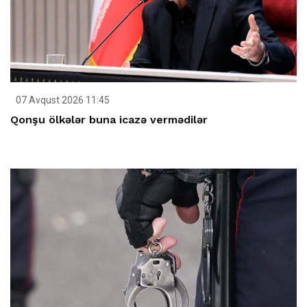
07 Avqust 2026 11:45
Qonşu ölkələr buna icazə vermədilər