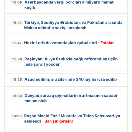
Azərbaycanda vergi borcları 4 milyard manatı
16:09
keçib
Türkiyə, Səudiyyə Ərəbistanı və Pakistan arasında
15:49
Məkkə müdafiə sazişi imzalanıb
Nazir Lerikdə vətəndaşları qəbul etdi
- Fotolar
15:47
Paşinyan: Aİ-yə üzvlüklə bağlı referendum üçün
15:36
hələ şərait yoxdur
Azad edilmiş ərazilərində 340 layihə icra edilib
15:25
Dünyada ərzaq qiymətlərinin artmasının səbəbi
15:00
məlum olub
Rəşad Məcid Fazil Mustafa və Taleh Şahsuvarlıya
14:50
səsləndi
- Barışın getsin!