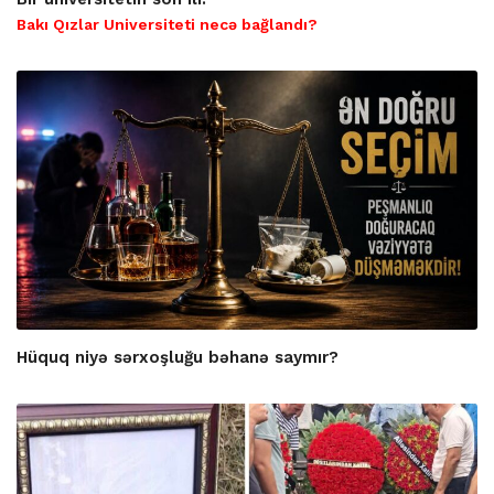
Bakı Qızlar Universiteti necə bağlandı?
Hüquq niyə sərxoşluğu bəhanə saymır?