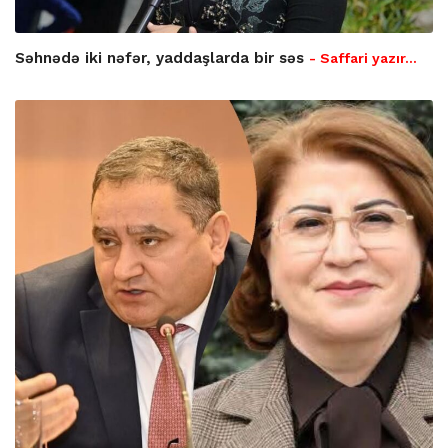
Səhnədə iki nəfər, yaddaşlarda bir səs
- Saffari yazır…