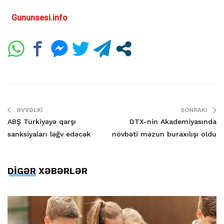
Gununsesi.info
ƏVVƏLKI
SONRAKI
ABŞ Türkiyəyə qarşı
DTX-nin Akademiyasında
sanksiyaları ləğv edəcək
növbəti məzun buraxılışı oldu
DİGƏR XƏBƏRLƏR