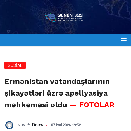
SOSİAL
Ermənistan vətəndaşlarının
şikayətləri üzrə apellyasiya
məhkəməsi oldu
— FOTOLAR
Müəllif:
Firuzə
07 İyul 2026 19:52