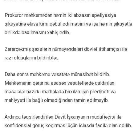
Prokuror məhkəmədən həmin iki abzasın apellyasiya
şikayətinə əlavə kimi qəbul edilməsini və işə həmin şikayətlə
birlikdə baxılmasını xahiş edib.
Zərərçəkmiş şəxslərin nümayəndələri dövlət ittihamçısı ilə
razı olduqlarını bildiriblər.
Daha sonra məhkəmə vəsatətə münasibət bildirib.
Məhkəmənin qərarına əsasən vəsatətlərdə qaldırılan
məsələlər hazırkı mərhələdə baxılan işin predmeti və
mahiyyəti ilə bağlı olmadığından təmin edilməyib.
Ardınca təqsirləndirilən Davit İşxanyanın müdafiəçisi ilə
konfidensial görüş keçirməsi üçün iclasda fasilə elan edilib.