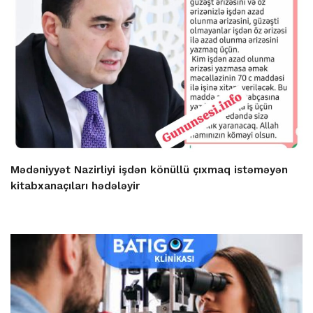
Mədəniyyət Nazirliyi işdən könüllü çıxmaq istəməyən
kitabxanaçıları hədələyir