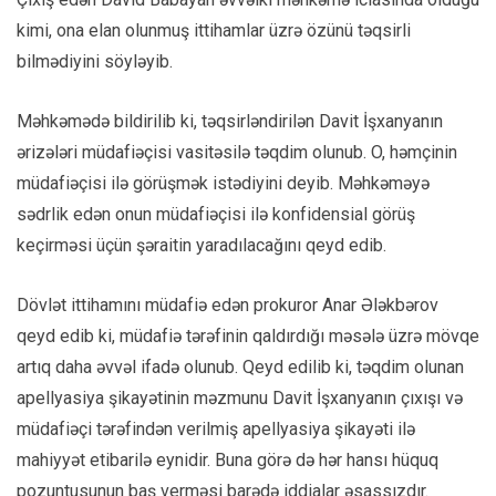
kimi, ona elan olunmuş ittihamlar üzrə özünü təqsirli
bilmədiyini söyləyib.
Məhkəmədə bildirilib ki, təqsirləndirilən Davit İşxanyanın
ərizələri müdafiəçisi vasitəsilə təqdim olunub. O, həmçinin
müdafiəçisi ilə görüşmək istədiyini deyib. Məhkəməyə
sədrlik edən onun müdafiəçisi ilə konfidensial görüş
keçirməsi üçün şəraitin yaradılacağını qeyd edib.
Dövlət ittihamını müdafiə edən prokuror Anar Ələkbərov
qeyd edib ki, müdafiə tərəfinin qaldırdığı məsələ üzrə mövqe
artıq daha əvvəl ifadə olunub. Qeyd edilib ki, təqdim olunan
apellyasiya şikayətinin məzmunu Davit İşxanyanın çıxışı və
müdafiəçi tərəfindən verilmiş apellyasiya şikayəti ilə
mahiyyət etibarilə eynidir. Buna görə də hər hansı hüquq
pozuntusunun baş verməsi barədə iddialar əsassızdır.