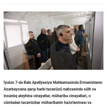
İyulun 7-də Bakı Apellyasiya Məhkəməsində Ermənistanın
Azərbaycana qarşı hərbi təcavüzü nəticəsində sülh və
insanlıq əleyhinə cinayətlər, müharibə cinayətləri, o
cümlədən təcavüzkar müharibənin hazırlanması və