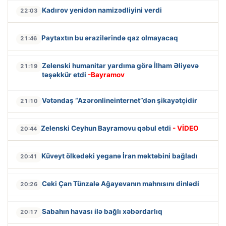
Kadırov yenidən namizədliyini verdi
22:03
Paytaxtın bu ərazilərində qaz olmayacaq
21:46
Zelenski humanitar yardıma görə İlham Əliyevə
21:19
təşəkkür etdi
-Bayramov
Vətəndaş “Azəronlineinternet”dən şikayətçidir
21:10
Zelenski Ceyhun Bayramovu qəbul etdi
- VİDEO
20:44
Küveyt ölkədəki yeganə İran məktəbini bağladı
20:41
Ceki Çan Tünzalə Ağayevanın mahnısını dinlədi
20:26
Sabahın havası ilə bağlı xəbərdarlıq
20:17