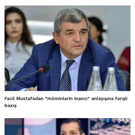
Fazil Mustafadan “möminlərin inancı” anlayışına fərqli
baxış