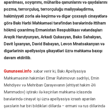
aparılması, soyqırımı, müharibə qanunlarını və qaydalarını
pozma, terrorçuluq, terrorçuluğu maliyyələşdirmə,
hakimiyyəti zorla ələ keçirmə və digər çoxsaylı cinayətlərə
görə Bakı Hərbi Məhkəməsi tərəfindən barələrində ittiham
hökmü çıxarılmış Ermənistan Respublikası vətəndaşları
Arayik Harutyunyan, Arkadi Qukasyan, Bako Sahakyan,
Davit İşxanyan, David Babayan, Levon Mnatsakanyan və
digərlərinin apellyasiya şikayətləri üzrə məhkəmə baxışı
davam etdirilib.
Gununsesi.info
xəbər verir ki, Bakı Apellyasiya
Məhkəməsinin hakimləri Elmar Rəhimovun sədrliyi, Emin
Mehdiyev və Mehriban Qarayevanın (ehtiyat hakim Əli
Məmmədov) iştirakı ilə keçirilən məhkəmə iclasında
barələrində cinayət işi üzrə apellyasiya icraatı aparılan
şəxslərin hər biri bildikləri dillərdə – erməni və rus dillərində