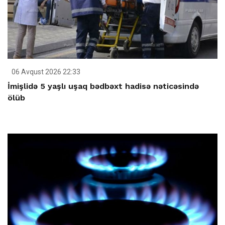
06 Avqust 2026 22:33
İmişlidə 5 yaşlı uşaq bədbəxt hadisə nəticəsində
ölüb