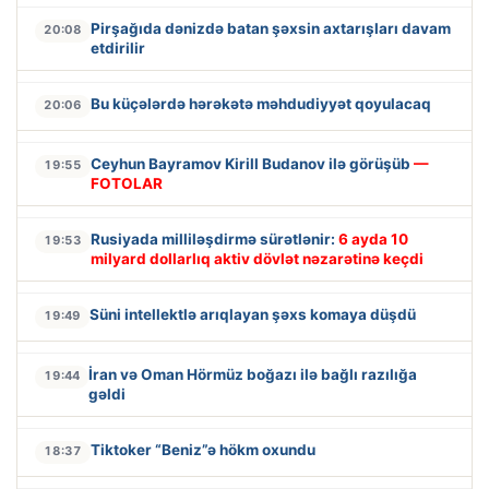
Pirşağıda dənizdə batan şəxsin axtarışları davam
20:08
etdirilir
Bu küçələrdə hərəkətə məhdudiyyət qoyulacaq
20:06
Ceyhun Bayramov Kirill Budanov ilə görüşüb
—
19:55
FOTOLAR
Rusiyada milliləşdirmə sürətlənir:
6 ayda 10
19:53
milyard dollarlıq aktiv dövlət nəzarətinə keçdi
Süni intellektlə arıqlayan şəxs komaya düşdü
19:49
İran və Oman Hörmüz boğazı ilə bağlı razılığa
19:44
gəldi
Tiktoker “Beniz”ə hökm oxundu
18:37