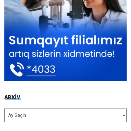
ARXİV
ARXİV