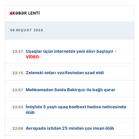
XƏBƏR LENTI
06 AVQUST 2026
Uşaqlar üçün internetdə yeni dövr başlayır
-
23:27
VİDEO
Zelenski onları vəzifəsindən azad etdi
23:15
Məhkəmədən Səidə Bəkirqızı ilə bağlı qərar
22:57
İmişlidə 5 yaşlı uşaq bədbəxt hadisə nəticəsində
22:33
ölüb
Avropada istidən 25 mindən çox insan ölüb
22:09