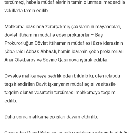
tərcüməçi, habelə müdafiələrinin təmin olunması məqsədilə
vəkillərlə təmin edilib.
Məhkəmə iclasında zərərçəkmiş şəxslərin nümayəndələri,
dövlət ittihamını müdafiə edən prokurorlar – Baş
Prokurorluğun Dövlət ittihamının müdafiəsi üzrə idarəsinin
şöbə rəisi Abbas Abbaslı, həmin idarənin şöbə prokurorları
Anar Ələkbərov və Sevinc Qasımova iştirak ediblər.
Əvvəlcə məhkəməyə sədrlik edən bildirib ki, ötən iclasda
təqsirləndirilən Davit İşxanyanın müdafiəçisi vasitəsilə
təqdim olunan vəsatətin tərcüməsi məhkəməyə təqdim
edilib.
Daha sonra məhkəmə çıxışları davam etdirilib.
Çıxış edən David Babayan əvvəlki məhkəmə iclasında olduğu