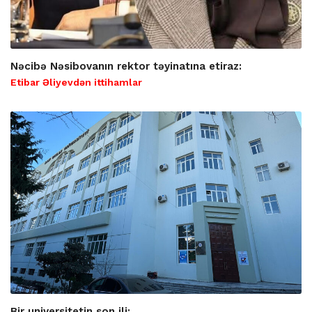
Nəcibə Nəsibovanın rektor təyinatına etiraz:
Etibar Əliyevdən ittihamlar
Bir universitetin son ili: