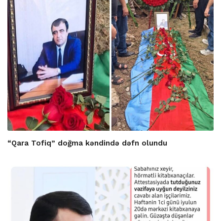
“Qara Tofiq” doğma kəndində dəfn olundu