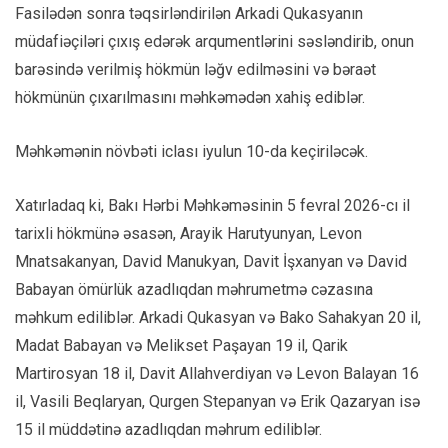
Fasilədən sonra təqsirləndirilən Arkadi Qukasyanın
müdafiəçiləri çıxış edərək arqumentlərini səsləndirib, onun
barəsində verilmiş hökmün ləğv edilməsini və bəraət
hökmünün çıxarılmasını məhkəmədən xahiş ediblər.
Məhkəmənin növbəti iclası iyulun 10-da keçiriləcək.
Xatırladaq ki, Bakı Hərbi Məhkəməsinin 5 fevral 2026-cı il
tarixli hökmünə əsasən, Arayik Harutyunyan, Levon
Mnatsakanyan, David Manukyan, Davit İşxanyan və David
Babayan ömürlük azadlıqdan məhrumetmə cəzasına
məhkum ediliblər. Arkadi Qukasyan və Bako Sahakyan 20 il,
Madat Babayan və Melikset Paşayan 19 il, Qarik
Martirosyan 18 il, Davit Allahverdiyan və Levon Balayan 16
il, Vasili Beqlaryan, Qurgen Stepanyan və Erik Qazaryan isə
15 il müddətinə azadlıqdan məhrum ediliblər.