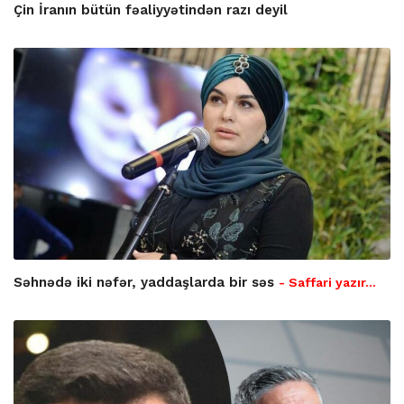
Çin İranın bütün fəaliyyətindən razı deyil
Səhnədə iki nəfər, yaddaşlarda bir səs
- Saffari yazır…