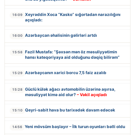
Xeyrəddin Xoca “Kasko” sığortadan narazılığını
16:09
açıqladı:
Azərbaycan əhalisinin gəlirləri artdı
16:00
Fazil Mustafa: “Şəxsən mən öz məsuliyyətimin
15:58
hansı kateqoriyaya aid olduğunu dəqiq bilirəm”
Azərbaycanın xarici borcu 7,5 faiz azalıb
15:29
Güclü külək ağacı avtomobilin üzərinə aşırsa,
15:28
məsuliyyət kimə aid olur?
– Vəkil açıqladı
Qeyri-sabit hava bu tarixədək davam edəcək
15:10
Yeni mövsüm başlayır – İlk turun oyunları bəlli oldu
14:56