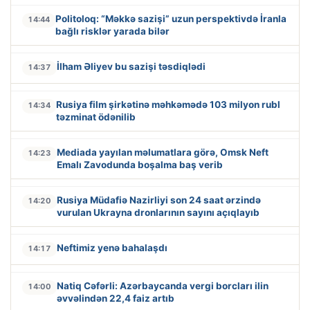
Politoloq: “Məkkə sazişi” uzun perspektivdə İranla
14:44
bağlı risklər yarada bilər
İlham Əliyev bu sazişi təsdiqlədi
14:37
Rusiya film şirkətinə məhkəmədə 103 milyon rubl
14:34
təzminat ödənilib
Mediada yayılan məlumatlara görə, Omsk Neft
14:23
Emalı Zavodunda boşalma baş verib
Rusiya Müdafiə Nazirliyi son 24 saat ərzində
14:20
vurulan Ukrayna dronlarının sayını açıqlayıb
Neftimiz yenə bahalaşdı
14:17
Natiq Cəfərli: Azərbaycanda vergi borcları ilin
14:00
əvvəlindən 22,4 faiz artıb