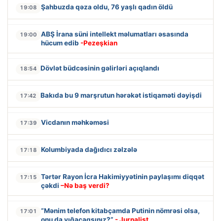
Şahbuzda qəza oldu, 76 yaşlı qadın öldü
19:08
ABŞ İrana süni intellekt məlumatları əsasında
19:00
hücum edib
-Pezeşkian
Dövlət büdcəsinin gəlirləri açıqlandı
18:54
Bakıda bu 9 marşrutun hərəkət istiqaməti dəyişdi
17:42
Vicdanın məhkəməsi
17:39
Kolumbiyada dağıdıcı zəlzələ
17:18
Tərtər Rayon İcra Hakimiyyətinin paylaşımı diqqət
17:15
çəkdi
–Nə baş verdi?
“Mənim telefon kitabçamda Putinin nömrəsi olsa,
17:01
onu da yığacaqsınız?”
- Jurnalist