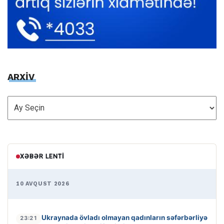
ARXİV
ARXİV
XƏBƏR LENTI
10 AVQUST 2026
Ukraynada övladı olmayan qadınların səfərbərliyə
23:21