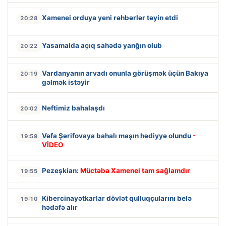
Xamenei orduya yeni rəhbərlər təyin etdi
20:28
Yasamalda açıq sahədə yanğın olub
20:22
Vardanyanın arvadı onunla görüşmək üçün Bakıya
20:19
gəlmək istəyir
Neftimiz bahalaşdı
20:02
Vəfa Şərifovaya bahalı maşın hədiyyə olundu
-
19:59
VİDEO
Pezeşkian:
Müctəba Xamenei tam sağlamdır
19:55
Kibercinayətkarlar dövlət qulluqçularını belə
19:10
hədəfə alır