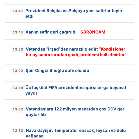
Prezident Belçika və Polşaya yeni səfirlər təyin
13:49
etdi
Xanım səfir geri çağırıldı
- SƏRƏNCAM
13:46
Vətəndaş “İrşad”dan narazılıq edir:
“Kondisioner
13:33
bir ay sonra sıradan çıxdı, problemi həll etmirlər”
Şair Çingiz Əlioğlu dəfn olundu
13:22
Üç təşkilat FIFA prezidentinə qarşı birgə bəyanat
13:14
yaydı
Vətəndaşlara 122 milyon manatdan çox ƏDV geri
13:02
qaytarılıb
Hava dəyişir: Temperatur enəcək, leysan və dolu
12:53
yağacaq