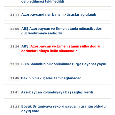
cəlb edilməsi təklif edildi
Azərbaycanda ən bahalı ixtisaslar açıqlanıb
23:11
ABŞ Azərbaycan və Ermənistanla münasibətləri
22:50
gücləndirməyə sadiqdir
ABŞ:
Azərbaycan və Ermənistanın sülhə doğru
22:26
addımları dünya üçün nümunədir
Sülh Sammitinin ildönümündə Birgə Bəyanat yaydı
22:15
Bakının bu küçələri tam bağlanacaq
21:49
Azərbaycan Kolumbiyaya başsağlığı verdi
21:41
Böyük Britaniyaya rekord sayda miqrantın olduğu
21:23
qayıq çatdı