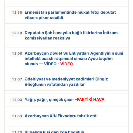
Ermənistan parlamentində müxalifətçi deputat
12:38
vitse-spiker seçildi
Deputatın Şah İsmayılla bağlı fikirlərinə İntizam
12:19
komissiyadan reaksiya
Azərbaycan Dövlət Su Ehtiyatları Agentliyinin süni
12:08
intellekt əsaslı rəqəmsal siması Aysu təqdim
olunub — VİDEO
- VİDEO
Ədəbiyyat və mədəniyyət xadimləri Çingiz
12:07
Əlioğlunun vəfatından yazdılar
Yağış yağır, şimşək çaxır
-FAKTİKİ HAVA
12:03
Azərbaycan XİN Ekvadoru təbrik etdi
11:53
Bilgəhdə kişi dənizdə boğulub
11:25