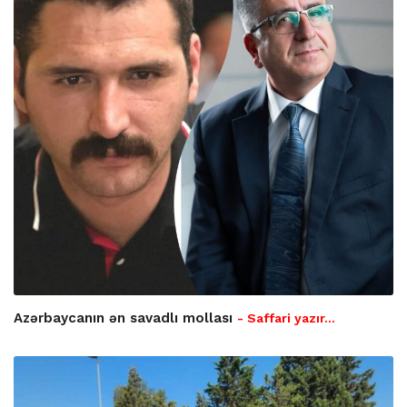
Azərbaycanın ən savadlı mollası
- Saffari yazır…