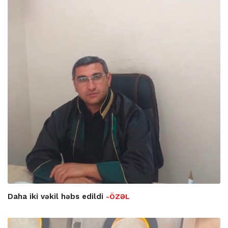
Daha iki vəkil həbs edildi
-ÖZƏL