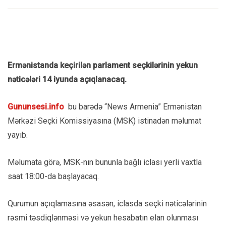
Ermənistanda keçirilən parlament seçkilərinin yekun
nəticələri 14 iyunda açıqlanacaq.
Gununsesi.info
bu barədə “News Armenia” Ermənistan
Mərkəzi Seçki Komissiyasına (MSK) istinadən məlumat
yayıb.
Məlumata görə, MSK-nın bununla bağlı iclası yerli vaxtla
saat 18:00-da başlayacaq.
Qurumun açıqlamasına əsasən, iclasda seçki nəticələrinin
rəsmi təsdiqlənməsi və yekun hesabatın elan olunması