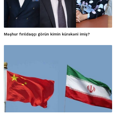
Məşhur fırıldaqçı görün kimin kürəkəni imiş?