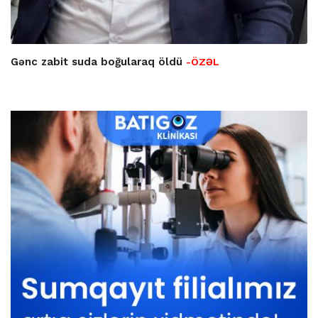
Gənc zabit suda boğularaq öldü
-ÖZƏL