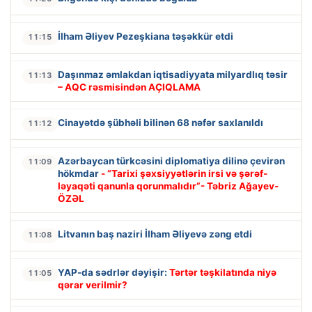
İlham Əliyev Pezeşkiana təşəkkür etdi
11:15
Daşınmaz əmlakdan iqtisadiyyata milyardlıq təsir
11:13
– AQC rəsmisindən AÇIQLAMA
Cinayətdə şübhəli bilinən 68 nəfər saxlanıldı
11:12
Azərbaycan türkcəsini diplomatiya dilinə çevirən
11:09
hökmdar
- “Tarixi şəxsiyyətlərin irsi və şərəf-
ləyaqəti qanunla qorunmalıdır”- Təbriz Ağayev-
ÖZƏL
Litvanın baş naziri İlham Əliyevə zəng etdi
11:08
YAP-da sədrlər dəyişir:
Tərtər təşkilatında niyə
11:05
qərar verilmir?