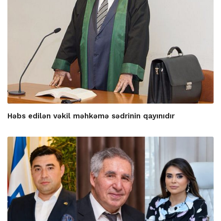
Həbs edilən vəkil məhkəmə sədrinin qayınıdır