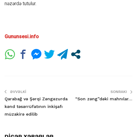
nəzərdə tutulur.
Gununsesi.info
ƏVVƏLKI
SONRAKI
Qarabağ və Şərqi Zəngəzurda
“Son zəng”dəki mahnılar…
kənd təsərrüfatının inkişafı
müzakirə edilib
DİGƏR XƏBƏRLƏR