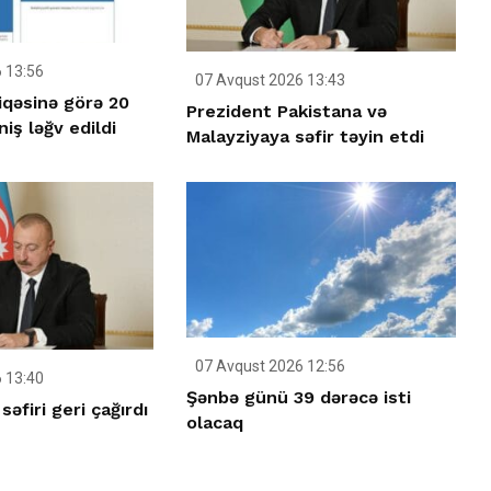
 13:56
07 Avqust 2026 13:43
iqəsinə görə 20
Prezident Pakistana və
iş ləğv edildi
Malayziyaya səfir təyin etdi
07 Avqust 2026 12:56
 13:40
Şənbə günü 39 dərəcə isti
əfiri geri çağırdı
olacaq