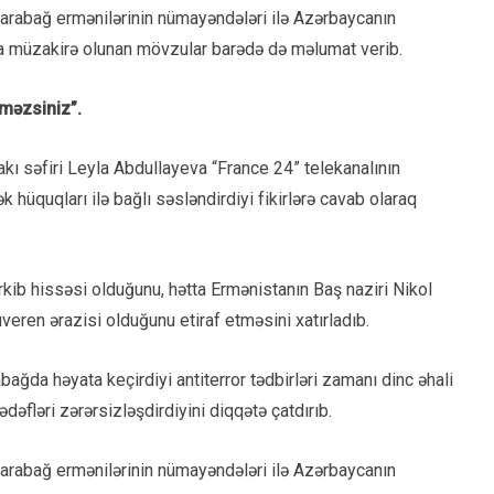
arabağ ermənilərinin nümayəndələri ilə Azərbaycanın
da müzakirə olunan mövzular barədə də məlumat verib.
məzsiniz”.
kı səfiri Leyla Abdullayeva “France 24” telekanalının
k hüquqları ilə bağlı səsləndirdiyi fikirlərə cavab olaraq
kib hissəsi olduğunu, hətta Ermənistanın Baş naziri Nikol
eren ərazisi olduğunu etiraf etməsini xatırladıb.
da həyata keçirdiyi antiterror tədbirləri zamanı dinc əhali
ədəfləri zərərsizləşdirdiyini diqqətə çatdırıb.
arabağ ermənilərinin nümayəndələri ilə Azərbaycanın