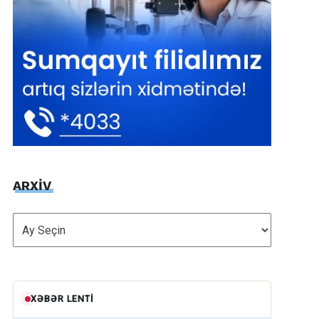
ARXİV
ARXİV
XƏBƏR LENTI