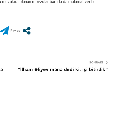
da müzakirə olunan mövzular barədə də məlumat verib.
SONRAKI
və
“İlham Əliyev mənə dedi ki, işi bitirdik”