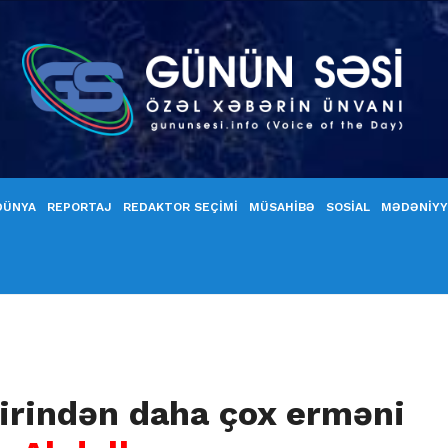
DÜNYA
REPORTAJ
REDAKTOR SEÇİMİ
MÜSAHİBƏ
SOSİAL
MƏDƏNİY
irindən daha çox erməni