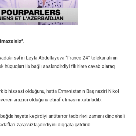
lməzsiniz”.
sadakı səfiri Leyla Abdullayeva “France 24” telekanalının
k hüquqları ilə bağlı səsləndirdiyi fikirlərə cavab olaraq
kib hissəsi olduğunu, hətta Ermənistanın Baş naziri Nikol
eren ərazisi olduğunu etiraf etməsini xatırladıb.
da həyata keçirdiyi antiterror tədbirləri zamanı dinc əhali
ədəfləri zərərsizləşdirdiyini diqqətə çatdırıb.