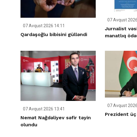
07 Avqust 2026
07 Avqust 2026 14:11
Jurnalist vəs
Qardaşoğlu bibisini gülləndi
manatlıq ödən
07 Avqust 2026
07 Avqust 2026 13:41
Prezident üç s
Nemət Nağdəliyev səfir təyin
olundu