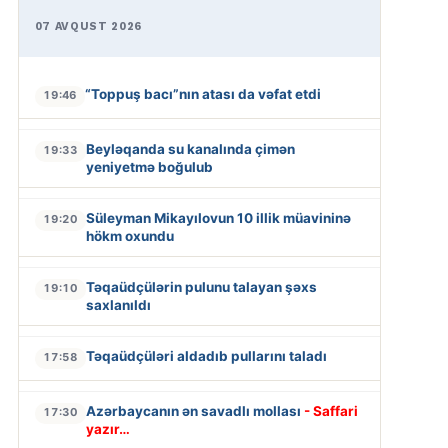
07 AVQUST 2026
“Toppuş bacı”nın atası da vəfat etdi
19:46
Beyləqanda su kanalında çimən
19:33
yeniyetmə boğulub
Süleyman Mikayılovun 10 illik müavininə
19:20
hökm oxundu
Təqaüdçülərin pulunu talayan şəxs
19:10
saxlanıldı
Təqaüdçüləri aldadıb pullarını taladı
17:58
Azərbaycanın ən savadlı mollası
- Saffari
17:30
yazır…