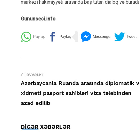
mərkəzi hakimiyyəti arasında baş tutan dialoq və bura
Gununsesi.info
ƏVVƏLKI
Azərbaycanla Ruanda arasında diplomatik 
xidməti pasport sahibləri viza tələbindən
azad edilib
DİGƏR XƏBƏRLƏR