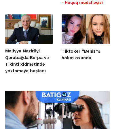
- Hüquq müdafiəçisi
Maliyyə Nazirliyi
Tiktoker “Beniz”ə
Qarabağda Bərpa və
hökm oxundu
Tikinti xidmətində
yoxlamaya başladı