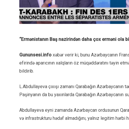
“Ermənistanın Baş nazirindən daha çox erməni ola bi
Gununsesi.info
xəbər verir ki, bunu Azərbaycanın Fran
efirində aparıcının xalqların öz müqəddəratını təyin etmə
bildirib.
L.Abdullayeva çıxışı zamanı Qarabağın Azərbaycanın tər
Paşinyanın da bu yaxınlarda Qarabağın Azərbaycanın suv
Abdullayeva eyni zamanda Azərbaycan ordusunun Qarabağ
və infrastrukturu hədəf almadığını, yalnız legitim hərbi h