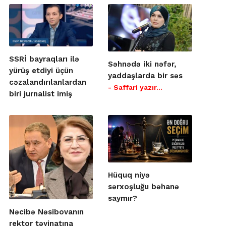
SSRİ bayraqları ilə
Səhnədə iki nəfər,
yürüş etdiyi üçün
yaddaşlarda bir səs
cəzalandırılanlardan
- Saffari yazır…
biri jurnalist imiş
Hüquq niyə
sərxoşluğu bəhanə
saymır?
Nəcibə Nəsibovanın
rektor təyinatına