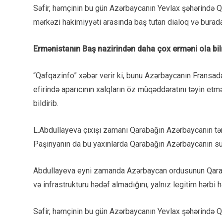
Səfir, həmçinin bu gün Azərbaycanın Yevlax şəhərində Q
mərkəzi hakimiyyəti arasında baş tutan dialoq və bura
Ermənistanın Baş nazirindən daha çox erməni ola bil
“Qafqazinfo” xəbər verir ki, bunu Azərbaycanın Fransada
efirində aparıcının xalqların öz müqəddəratını təyin etmə
bildirib.
L.Abdullayeva çıxışı zamanı Qarabağın Azərbaycanın tər
Paşinyanın da bu yaxınlarda Qarabağın Azərbaycanın suv
Abdullayeva eyni zamanda Azərbaycan ordusunun Qarabağ
və infrastrukturu hədəf almadığını, yalnız legitim hərbi h
Səfir, həmçinin bu gün Azərbaycanın Yevlax şəhərində Q