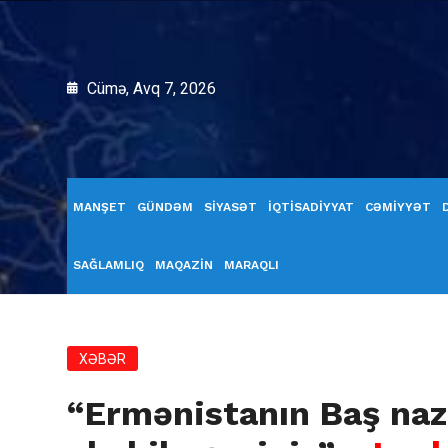
Cümə, Avq 7, 2026
MANŞET
GÜNDƏM
SİYASƏT
İQTİSADİYYAT
CƏMİYYƏT
SAĞLAMLIQ
MAQAZİN
MARAQLI
XƏBƏR
“Ermənistanın Baş naz