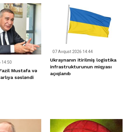
07 Avqust 2026 14:44
Ukraynanın itirilmiş logistika
 14:50
infrastrukturunun miqyası
Fazil Mustafa və
açıqlanıb
rlıya səsləndi