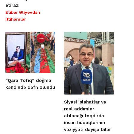
etiraz:
Etibar Əliyevdən
ittihamlar
“Qara Tofiq” doğma
kəndində dəfn olundu
Siyasi islahatlar və
real addımlar
atılacağı təqdirdə
insan hüquqlarının
vəziyyəti dəyişə bilər