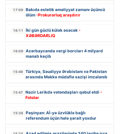
Bakıda estetik əməliyyat zamanı üçüncü
17:09
ölüm
-Prokurorluq araşdırır
İki gün güclü külək əsəcək
-
16:11
XƏBƏRDARLIQ
Azərbaycanda vergi borcları 4 milyard
16:09
manatı keçib
Türkiyə, Səudiyyə Ərəbistanı və Pakistan
15:49
arasında Məkkə müdafiə sazişi imzalanıb
Nazir Lerikdə vətəndaşları qəbul etdi
-
15:47
Fotolar
Paşinyan: Aİ-yə üzvlüklə bağlı
15:36
referendum üçün hələ şərait yoxdur
Azad edilmiş ərazilərində 340 layihə icra
15:25