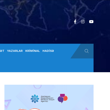
YƏT
YAZARLAR
KRİMİNAL
HADİSƏ