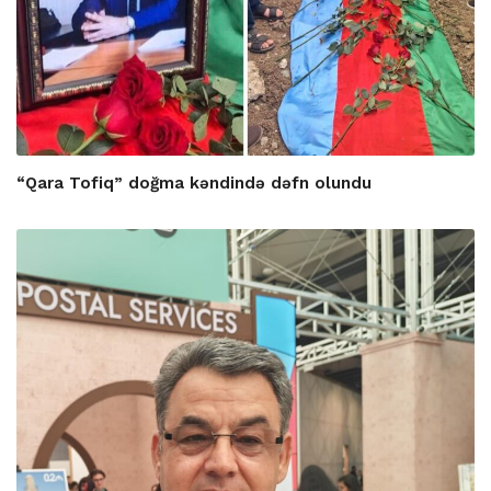
“Qara Tofiq” doğma kəndində dəfn olundu