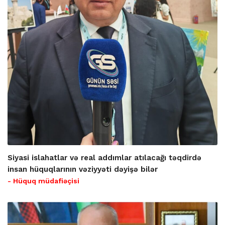
Siyasi islahatlar və real addımlar atılacağı təqdirdə
insan hüquqlarının vəziyyəti dəyişə bilər
- Hüquq müdafiəçisi