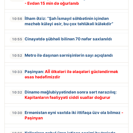
- Evdən 15 min də oğurlanıb
İlham Əziz: “Şah İsmayıl söhbətinin içindən
10:56
məzhəb küləyi əsir, bu çox təhlükəli küləkdir”
Cinayətdə şübhəli bilinən 70 nəfər saxlanıldı
10:55
Metro ilə daşınan sərnişinlərin sayı açıqlandı
10:52
Paşinyan:
Aİİ ölkələri ilə əlaqələri gücləndirmək
10:33
əsas hədəfimizdir
Dinamo məğlubiyyətindən sonra sərt narazılıq:
10:32
Kapitanların fəaliyyəti ciddi suallar doğurur
Ermənistan eyni vaxtda iki ittifaqa üzv ola bilməz
-
10:30
Paşinyan
Kolleclərə qəbul üzrə ixtisas seçimi bu tarixdə