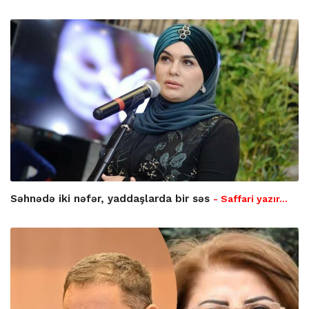
Səhnədə iki nəfər, yaddaşlarda bir səs
- Saffari yazır…