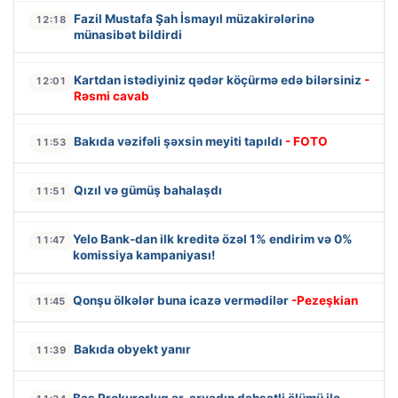
Fazil Mustafa Şah İsmayıl müzakirələrinə
12:18
münasibət bildirdi
Kartdan istədiyiniz qədər köçürmə edə bilərsiniz
-
12:01
Rəsmi cavab
Bakıda vəzifəli şəxsin meyiti tapıldı
- FOTO
11:53
Qızıl və gümüş bahalaşdı
11:51
Yelo Bank-dan ilk kreditə özəl 1% endirim və 0%
11:47
komissiya kampaniyası!
Qonşu ölkələr buna icazə vermədilər
-Pezeşkian
11:45
Bakıda obyekt yanır
11:39
Baş Prokurorluq ər-arvadın dəhşətli ölümü ilə