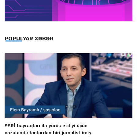
POPULYAR XƏBƏR
SSRİ bayraqları ilə yürüş etdiyi üçün
cəzalandırılanlardan biri jurnalist imiş