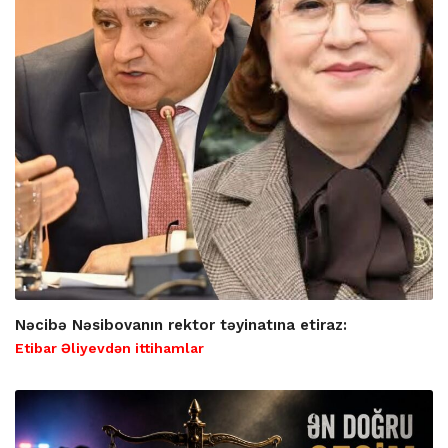
Nəcibə Nəsibovanın rektor təyinatına etiraz:
Etibar Əliyevdən ittihamlar