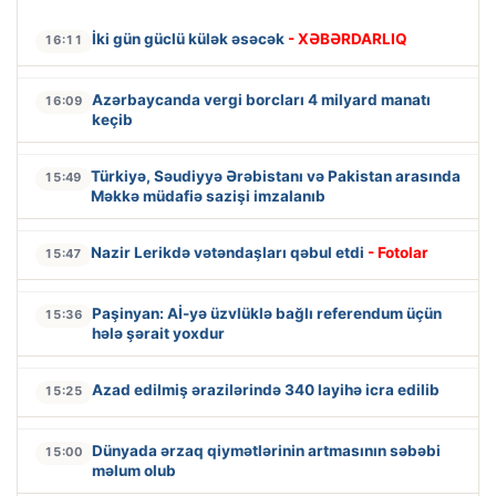
İki gün güclü külək əsəcək
- XƏBƏRDARLIQ
16:11
Azərbaycanda vergi borcları 4 milyard manatı
16:09
keçib
Türkiyə, Səudiyyə Ərəbistanı və Pakistan arasında
15:49
Məkkə müdafiə sazişi imzalanıb
Nazir Lerikdə vətəndaşları qəbul etdi
- Fotolar
15:47
Paşinyan: Aİ-yə üzvlüklə bağlı referendum üçün
15:36
hələ şərait yoxdur
Azad edilmiş ərazilərində 340 layihə icra edilib
15:25
Dünyada ərzaq qiymətlərinin artmasının səbəbi
15:00
məlum olub