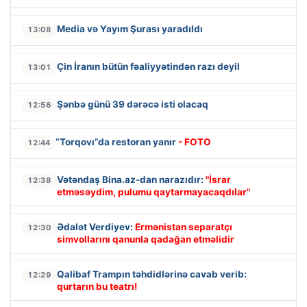
Media və Yayım Şurası yaradıldı
13:08
Çin İranın bütün fəaliyyətindən razı deyil
13:01
Şənbə günü 39 dərəcə isti olacaq
12:56
“Torqovı”da restoran yanır
- FOTO
12:44
Vətəndaş Bina.az-dan narazıdır:
"İsrar
12:38
etməsəydim, pulumu qaytarmayacaqdılar"
Ədalət Verdiyev:
Ermənistan separatçı
12:30
simvollarını qanunla qadağan etməlidir
Qalibaf Trampın təhdidlərinə cavab verib:
12:29
qurtarın bu teatrı!