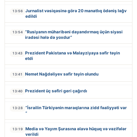
Jurnalist vəsiqəsinə görə 20 manatlıq ödəniş ləğv
13:56
edildi
“Rusiyanın müharibəni dayandırmaq üçün siyasi
13:54
iradəsi hələ də yoxdur”
Prezident Pakistana və Malayziyaya səfir təyin
13:43
etdi
Nemət Nağdəliyev səfir təyin olundu
13:41
Prezident üç səfiri geri çağırdı
13:40
“İsrailin Türkiyənin maraqlarına zidd fəaliyyəti var
13:28
“
Media və Yayım Şurasına əlavə hüquq və vəzifələr
13:19
verildi