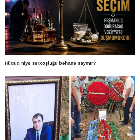
Hüquq niyə sərxoşluğu bəhanə saymır?