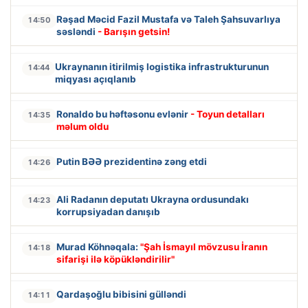
Rəşad Məcid Fazil Mustafa və Taleh Şahsuvarlıya
14:50
səsləndi
- Barışın getsin!
Ukraynanın itirilmiş logistika infrastrukturunun
14:44
miqyası açıqlanıb
Ronaldo bu həftəsonu evlənir
- Toyun detalları
14:35
məlum oldu
Putin BƏƏ prezidentinə zəng etdi
14:26
Ali Radanın deputatı Ukrayna ordusundakı
14:23
korrupsiyadan danışıb
Murad Köhnəqala:
"Şah İsmayıl mövzusu İranın
14:18
sifarişi ilə köpükləndirilir"
Qardaşoğlu bibisini gülləndi
14:11