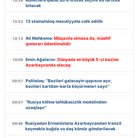
10:26
bitəcək
13 stomatoloq məsuliyyətə cəlb edilib
10:22
Ali Məhkəmə:
Müqavilə olmasa da, müəllif
10:13
qonorarı ödənilməlidir
Emin Ağalarov:
Dünyada ən böyük 5-ci kazino
10:09
Azərbaycanda olacaq
Politoloq: “Bəziləri gələcəyin qapısını açır,
09:57
bəziləri kartdan-karta köçürmələri sayır”
“Rusiya köhnə təhlükəsizlik modelindən
09:57
uzaqlaşır”
Rusiyadan Ermənistana Azərbaycandan tranzit
09:46
keçməklə buğda və daş kömür göndəriləcək