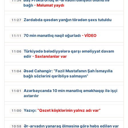
11:34
bağlı
- Məlumat yaydı
Zərdabda qəsdən yanğın törədən şəxs tutuldu
11:27
70 min manatlıq naqil oğurladı
- VİDEO
11:11
Türkiyədə bələdiyyələrə qarşı əməliyyat davam
11:06
edir
- Saxlanılanlar var
Əsəd Cahangir: “Fazil Mustafanın Şah İsmayılla
11:04
bağlı sözlərini qəribliyə salmayın”
Azərbaycanda 10 min manatlıq əməkhaqqı ilə işçi
11:01
axtarılır
Yazıçı:
“Qəzet köşklərinin yalnız adı var”
11:00
Ər-arvadın yanaraq ölməsinə görə həbs edilən var
10:58