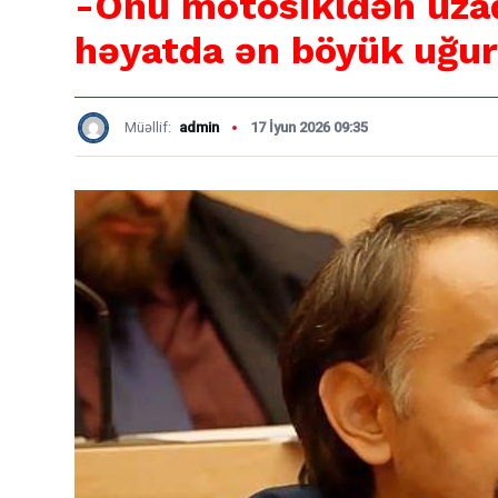
-Onu motosikldən uza
həyatda ən böyük uğur
Müəllif:
admin
17 İyun 2026 09:35