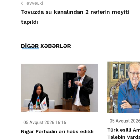
ƏVVƏLKI
Tovuzda su kanalından 2 nəfərin meyiti
tapıldı
DİGƏR XƏBƏRLƏR
05 Avqust 2026
05 Avqust 2026 16:16
Türk əsilli A
Nigar Fərhadın əri həbs edildi
Talebin Varda