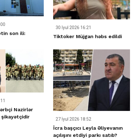
:00
30 İyul 2026 16:21
tin son ili:
Tiktoker Müjgan həbs edildi
:11
ərbçi Nazirlər
şikayətçidir
27 İyul 2026 18:52
İcra başçıcı Leyla Əliyevanın
açılışını etdiyi parkı satıb?