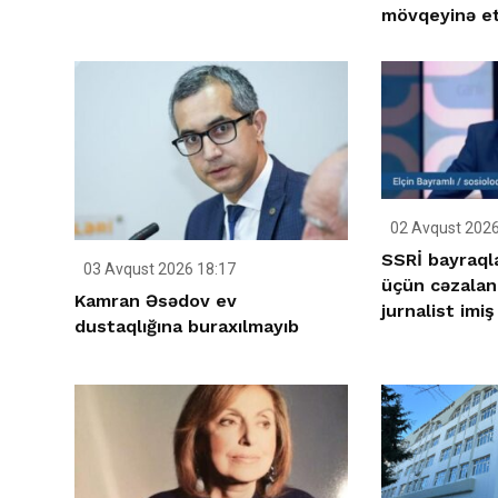
mövqeyinə et
02 Avqust 2026
SSRİ bayraqla
03 Avqust 2026 18:17
üçün cəzaland
Kamran Əsədov ev
jurnalist imiş
dustaqlığına buraxılmayıb