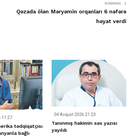
SONRAKI
Qəzada ölən Məryəmin orqanları 6 nəfərə
həyat verdi
04 Avqust 2026 21:23
 11:27
Tanınmış həkimin səs yazısı
merika tədqiqatçısı
yayıldı
nyanla bağlı