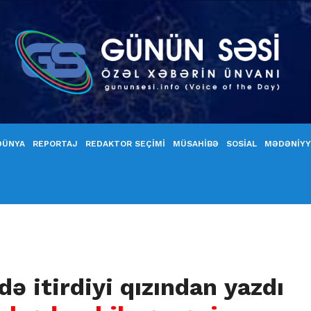
DÜNYA
REPORTAJ
REDAKTOR SEÇİMİ
MÜSAHİBƏ
SOSİAL
MƏDƏNİY
ə itirdiyi qızından yazdı