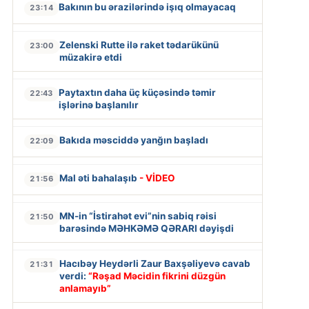
Bakının bu ərazilərində işıq olmayacaq
23:14
Zelenski Rutte ilə raket tədarükünü
23:00
müzakirə etdi
Paytaxtın daha üç küçəsində təmir
22:43
işlərinə başlanılır
Bakıda məsciddə yanğın başladı
22:09
Mal əti bahalaşıb
- VİDEO
21:56
MN-in “İstirahət evi”nin sabiq rəisi
21:50
barəsində MƏHKƏMƏ QƏRARI dəyişdi
Hacıbəy Heydərli Zaur Baxşəliyevə cavab
21:31
verdi:
“Rəşad Məcidin fikrini düzgün
anlamayıb”