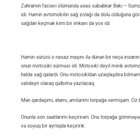
Zəhramın faciəvi ölümündə əsas səbəbkar Bakı – Sumqay
idi. Həmin avtomobilin sağ zolağı da dolu olduğuna gör
sağdan keçmək kimi bir imkanı da yox idi.
Həmin sürücü o nasaz maşını ilə dünən bir neçə insanın 
onun motosikl sürməsi idi. Motosikl deyil minik avtomo
halda sağ qalardı. Onu motosikldən uzaqlaşdıra bilməm
valideyn olaraq qəlbimə yazılacaq.
Mən qardaşımı, atamı, əmilərimi torpağa vermişəm. Öz 
Onunla son saatlarımı keçirirəm. Onu torpağa gömməyə t
və soyuq bir ayrlıqda keçiririk.