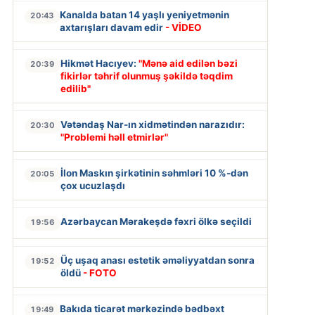
Kanalda batan 14 yaşlı yeniyetmənin
20:43
axtarışları davam edir
- VİDEO
Hikmət Hacıyev:
"Mənə aid edilən bəzi
20:39
fikirlər təhrif olunmuş şəkildə təqdim
edilib"
Vətəndaş Nar-ın xidmətindən narazıdır:
20:30
"Problemi həll etmirlər"
İlon Maskın şirkətinin səhmləri 10 %-dən
20:05
çox ucuzlaşdı
Azərbaycan Mərakeşdə fəxri ölkə seçildi
19:56
Üç uşaq anası estetik əməliyyatdan sonra
19:52
öldü
- FOTO
Bakıda ticarət mərkəzində bədbəxt
19:49