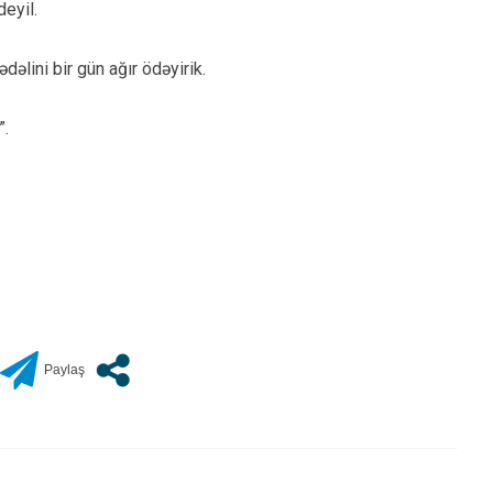
deyil.
dəlini bir gün ağır ödəyirik.
”.