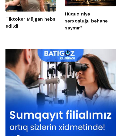
Hüquq niyə
Tiktoker Müjgan həbs
sərxoşluğu bəhanə
edildi
saymır?