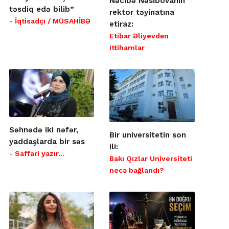
Nəcibə Nəsibovanın
təsdiq edə bilib”
rektor təyinatına
- İqtisadçı / MÜSAHİBƏ
etiraz:
Etibar Əliyevdən
ittihamlar
Səhnədə iki nəfər,
Bir universitetin son
yaddaşlarda bir səs
ili:
- Saffari yazır…
Bakı Qızlar Universiteti
necə bağlandı?