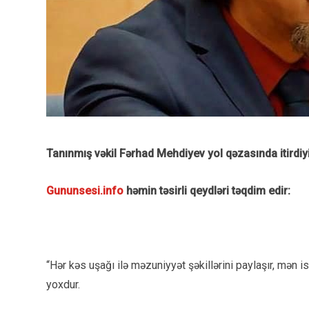
Tanınmış vəkil Fərhad Mehdiyev yol qəzasında itirdiyi
Gununsesi.info
həmin təsirli qeydləri təqdim edir:
“Hər kəs uşağı ilə məzuniyyət şəkillərini paylaşır, mən 
yoxdur.