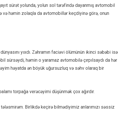
ıt sürət yolunda, yolun sol tərəfində dayanmış avtomobil
ə və həmin zolaqla da avtomobillər keçdiyinə görə, onun
dünyasını yıxdı. Zəhramın faciəvi ölümünün ikinci səbəbi isə
bil sürsəydi, həmin o yaramaz avtomobilə çırpılsaydı da hər
əyim həyatda ən böyük uğursuzluq və səhv olaraq bir
balamı torpağa verəcəyimi düşünmək çox ağırdır.
ələsmirəm. Birlikdə keçirə bilmədiyimiz anlarımızı səssiz