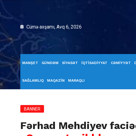
Cümə axşamı, Avq 6, 2026
MANŞET
GÜNDƏM
SİYASƏT
İQTİSADİYYAT
CƏMİYYƏT
SAĞLAMLIQ
MAQAZİN
MARAQLI
BANNER
Fərhad Mehdiyev faciəd