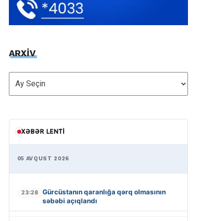
ARXİV
ARXİV
XƏBƏR LENTI
05 AVQUST 2026
Gürcüstanın qaranlığa qərq olmasının
23:28
səbəbi açıqlandı