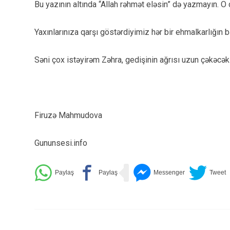
Bu yazının altında “Allah rəhmət eləsin” də yazmayın. O 
Yaxınlarınıza qarşı göstərdiyimiz hər bir ehmalkarlığın bə
Səni çox istəyirəm Zəhra, gedişinin ağrısı uzun çəkəcək
Firuzə Mahmudova
Gununsesi.info