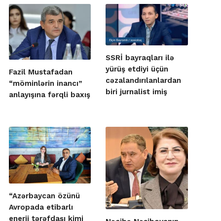
SSRİ bayraqları ilə
yürüş etdiyi üçün
Fazil Mustafadan
cəzalandırılanlardan
“möminlərin inancı”
biri jurnalist imiş
anlayışına fərqli baxış
“Azərbaycan özünü
Avropada etibarlı
enerji tərəfdaşı kimi