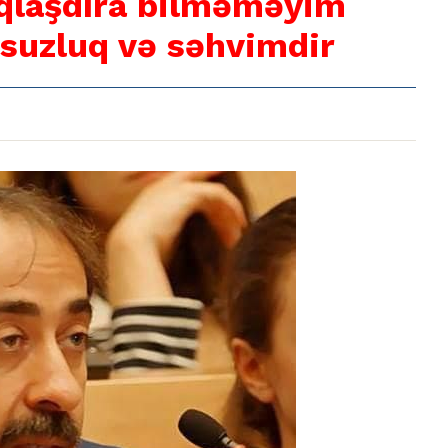
qlaşdıra bilməməyim
suzluq və səhvimdir