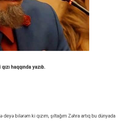
 qızı haqqında yazıb.
isə deyə bilərəm ki qızım, şıltağım Zəhra artıq bu dünyada