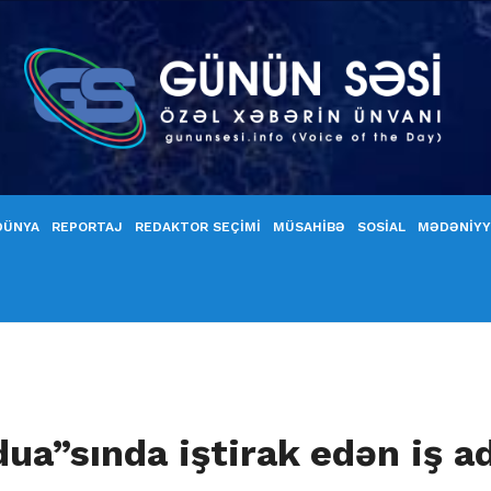
DÜNYA
REPORTAJ
REDAKTOR SEÇİMİ
MÜSAHİBƏ
SOSİAL
MƏDƏNİY
dua”sında iştirak edən iş 