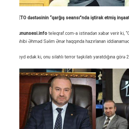
FETO dəstəsinin “qarğış seansı”nda iştirak etmiş inşaa
Gununsesi.info
teleqraf.com-a istinadən
xəbər verir ki, 
sahibi Əhməd Səlim Ənər haqqında hazırlanan iddianamədə
Qeyd edək ki, onu silahlı terror təşkilatı yaratdığına görə 