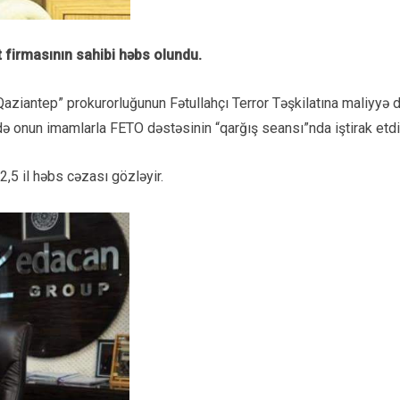
t firmasının sahibi həbs olundu.
“Qaziantep” prokurorluğunun Fətullahçı Terror Təşkilatına maliyyə d
 onun imamlarla FETO dəstəsinin “qarğış seansı”nda iştirak etdi
22,5 il həbs cəzası gözləyir.