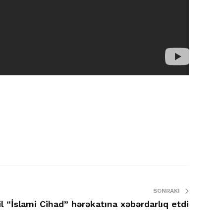
SONRAKI
il “İslami Cihad” hərəkatına xəbərdarlıq etdi