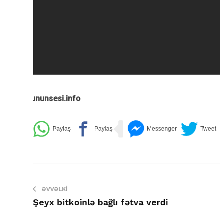
Gununsesi.info
ƏVVƏLKI
Şeyx bitkoinlə bağlı fətva verdi