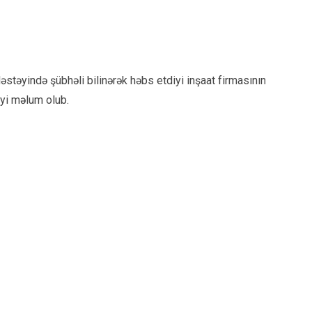
əstəyində şübhəli bilinərək həbs etdiyi inşaat firmasının
yi məlum olub.