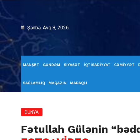
Şənbə, Avq 8, 2026
MANŞET
GÜNDƏM
SİYASƏT
İQTİSADİYYAT
CƏMİYYƏT
SAĞLAMLIQ
MAQAZİN
MARAQLI
DÜNYA
Fətullah Gülənin “bəd