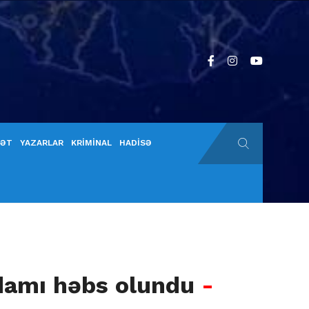
YƏT
YAZARLAR
KRİMİNAL
HADİSƏ
adamı həbs olundu
-