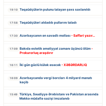
Təqaüdçülərin pulunu talayan şəxs saxlanıldı
19:10
Təqaüdçüləri aldadıb pullarını taladı
17:58
Azərbaycanın ən savadlı mollası
- Saffari yazır…
17:30
Bakıda estetik əməliyyat zamanı üçüncü ölüm
-
17:09
Prokurorluq araşdırır
İki gün güclü külək əsəcək
- XƏBƏRDARLIQ
16:11
Azərbaycanda vergi borcları 4 milyard manatı
16:09
keçib
Türkiyə, Səudiyyə Ərəbistanı və Pakistan arasında
15:49
Məkkə müdafiə sazişi imzalanıb