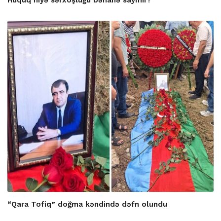
Hüquq niyə sərxoşluğu bəhanə saymır?
“Qara Tofiq” doğma kəndində dəfn olundu