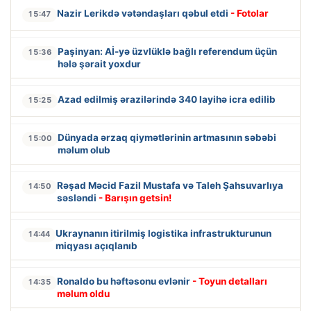
Nazir Lerikdə vətəndaşları qəbul etdi
- Fotolar
15:47
Paşinyan: Aİ-yə üzvlüklə bağlı referendum üçün
15:36
hələ şərait yoxdur
Azad edilmiş ərazilərində 340 layihə icra edilib
15:25
Dünyada ərzaq qiymətlərinin artmasının səbəbi
15:00
məlum olub
Rəşad Məcid Fazil Mustafa və Taleh Şahsuvarlıya
14:50
səsləndi
- Barışın getsin!
Ukraynanın itirilmiş logistika infrastrukturunun
14:44
miqyası açıqlanıb
Ronaldo bu həftəsonu evlənir
- Toyun detalları
14:35
məlum oldu