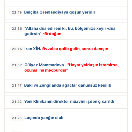
Belçika Qrenlandiyaya qoşun yeridir
22:49
“Allaha dua edirəm ki, bu, bölgəmizə xeyir-dua
22:36
gətirsin”
-Ərdoğan
İran XİN:
Əvvəlcə qalib gəlin, sonra danışın
22:15
Gülyaz Məmmədova
- "Həyat yoldaşın istəmirsə,
21:57
oxuma, nə məcburdur"
Bakı və Zəngilanda ağaclar qanunsuz kəsilib
21:47
Yeni Klinikanın direktor müavini işdən çıxarıldı
21:42
Laçında yanğın olub
21:21