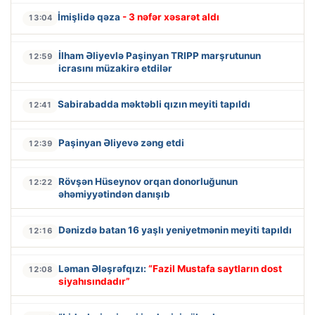
İmişlidə qəza
- 3 nəfər xəsarət aldı
13:04
İlham Əliyevlə Paşinyan TRIPP marşrutunun
12:59
icrasını müzakirə etdilər
Sabirabadda məktəbli qızın meyiti tapıldı
12:41
Paşinyan Əliyevə zəng etdi
12:39
Rövşən Hüseynov orqan donorluğunun
12:22
əhəmiyyətindən danışıb
Dənizdə batan 16 yaşlı yeniyetmənin meyiti tapıldı
12:16
Ləman Ələşrəfqızı:
“Fazil Mustafa saytların dost
12:08
siyahısındadır”