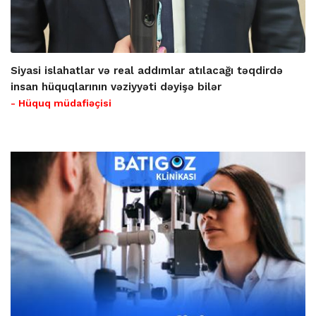
Siyasi islahatlar və real addımlar atılacağı təqdirdə
insan hüquqlarının vəziyyəti dəyişə bilər
- Hüquq müdafiəçisi