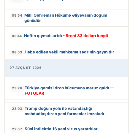
Milli Qəhrəman Hökumə Əliyevanın doğum
09:54
günüdür
Neftin qiyməti artdı
- Brent 83 dolları keçdi
09:44
Həbs edilən vəkil məhkəmə sədrinin qayınıdır
08:53
07 AVQUST 2026
Türkiyə gəmisi dron hücumuna məruz qaldı
—
23:26
FOTOLAR
Tramp doğum yolu ilə vətəndaşlığı
23:03
məhdudlaşdıran yeni fərmanlar imzaladı
Süni intllektlə 16 yeni virus yaratdılar
22:57