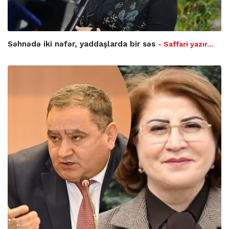
Səhnədə iki nəfər, yaddaşlarda bir səs
- Saffari yazır…