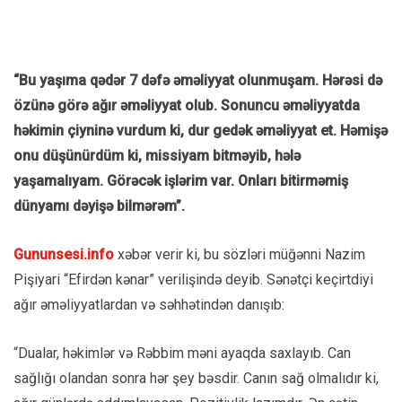
“Bu yaşıma qədər 7 dəfə əməliyyat olunmuşam. Hərəsi də
özünə görə ağır əməliyyat olub. Sonuncu əməliyyatda
həkimin çiyninə vurdum ki, dur gedək əməliyyat et. Həmişə
onu düşünürdüm ki, missiyam bitməyib, hələ
yaşamalıyam. Görəcək işlərim var. Onları bitirməmiş
dünyamı dəyişə bilmərəm”.
Gununsesi.info
xəbər verir ki, bu sözləri müğənni Nazim
Pişiyari “Efirdən kənar” verilişində deyib. Sənətçi keçirtdiyi
ağır əməliyyatlardan və səhhətindən danışıb:
“Dualar, həkimlər və Rəbbim məni ayaqda saxlayıb. Can
sağlığı olandan sonra hər şey bəsdir. Canın sağ olmalıdır ki,