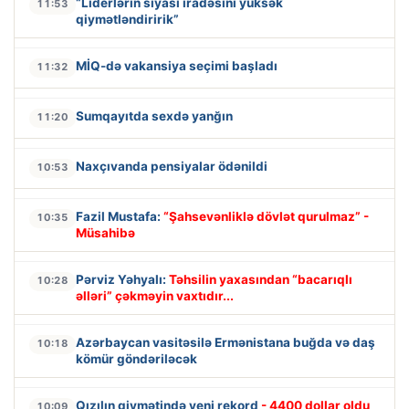
“Liderlərin siyasi iradəsini yüksək
11:53
qiymətləndiririk”
MİQ-də vakansiya seçimi başladı
11:32
Sumqayıtda sexdə yanğın
11:20
Naxçıvanda pensiyalar ödənildi
10:53
Fazil Mustafa:
“Şahsevənliklə dövlət qurulmaz” -
10:35
Müsahibə
Pərviz Yəhyalı:
Təhsilin yaxasından “bacarıqlı
10:28
əlləri” çəkməyin vaxtıdır...
Azərbaycan vasitəsilə Ermənistana buğda və daş
10:18
kömür göndəriləcək
Qızılın qiymətində yeni rekord
- 4400 dollar oldu
10:09