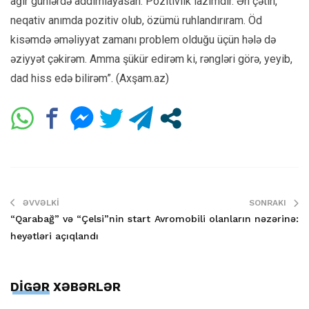
ağır günlərdə addımlayasan. Pozitivlik lazımdır. Ən çətin,
neqativ anımda pozitiv olub, özümü ruhlandırıram. Öd
kisəmdə əməliyyat zamanı problem olduğu üçün hələ də
əziyyət çəkirəm. Amma şükür edirəm ki, rəngləri görə, yeyib,
dad hiss edə bilirəm”. (Axşam.az)
ƏVVƏLKI
SONRAKI
“Qarabağ” və “Çelsi”nin start
Avromobili olanların nəzərinə:
heyətləri açıqlandı
DİGƏR XƏBƏRLƏR