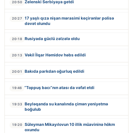
Zelenski Serbiyaya getdi
20:50
17 yaşlı qıza nişan mərasimi keçirənlər polisə
20:27
dəvət olundu
Rusiyada güclü zəlzələ oldu
20:18
Vəkil İlqar Həmidov həbs edildi
20:13
Bakıda parkdan oğurluq edildi
20:01
“Toppuş bacı”nın atası da vəfat etdi
19:46
Beyləqanda su kanalında çimən yeniyetmə
19:33
boğulub
Süleyman Mikayılovun 10 illik müavininə hökm
19:20
oxundu