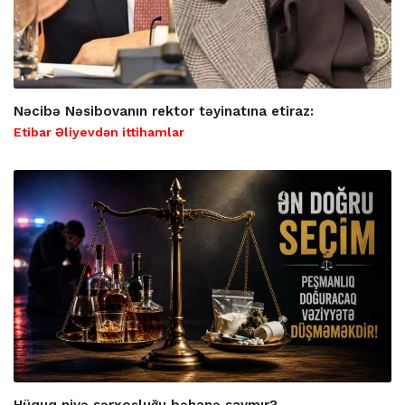
Nəcibə Nəsibovanın rektor təyinatına etiraz:
Etibar Əliyevdən ittihamlar