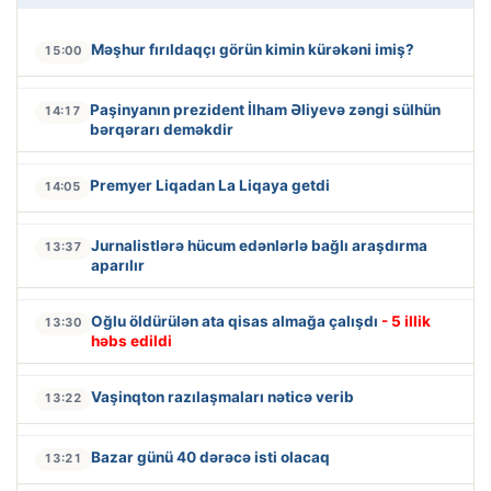
Məşhur fırıldaqçı görün kimin kürəkəni imiş?
15:00
Paşinyanın prezident İlham Əliyevə zəngi sülhün
14:17
bərqərarı deməkdir
Premyer Liqadan La Liqaya getdi
14:05
Jurnalistlərə hücum edənlərlə bağlı araşdırma
13:37
aparılır
Oğlu öldürülən ata qisas almağa çalışdı
- 5 illik
13:30
həbs edildi
Vaşinqton razılaşmaları nəticə verib
13:22
Bazar günü 40 dərəcə isti olacaq
13:21