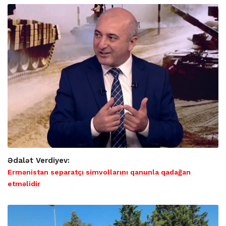
Ədalət Verdiyev:
Ermənistan separatçı simvollarını qanunla qadağan
etməlidir