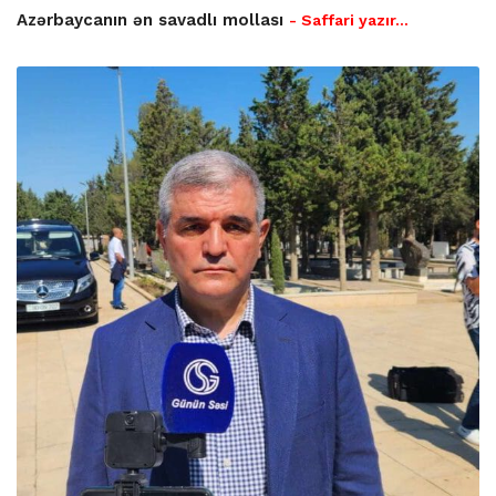
Azərbaycanın ən savadlı mollası
- Saffari yazır…