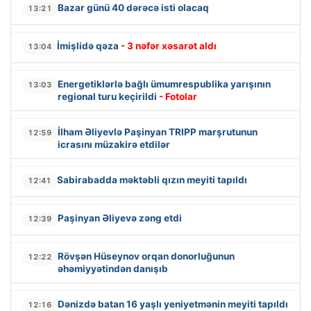
Bazar günü 40 dərəcə isti olacaq
13:21
İmişlidə qəza
- 3 nəfər xəsarət aldı
13:04
Energetiklərlə bağlı ümumrespublika yarışının
13:03
regional turu keçirildi
- Fotolar
İlham Əliyevlə Paşinyan TRIPP marşrutunun
12:59
icrasını müzakirə etdilər
Sabirabadda məktəbli qızın meyiti tapıldı
12:41
Paşinyan Əliyevə zəng etdi
12:39
Rövşən Hüseynov orqan donorluğunun
12:22
əhəmiyyətindən danışıb
Dənizdə batan 16 yaşlı yeniyetmənin meyiti tapıldı
12:16