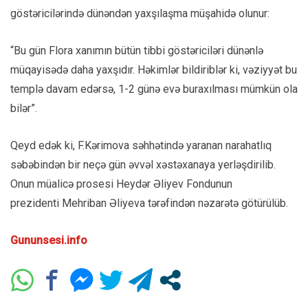
göstəricilərində dünəndən yaxşılaşma müşahidə olunur:
“Bu gün Flora xanımın bütün tibbi göstəriciləri dünənlə
müqayisədə daha yaxşıdır. Həkimlər bildiriblər ki, vəziyyət bu
templə davam edərsə, 1-2 günə evə buraxılması mümkün ola
bilər”.
Qeyd edək ki, F.Kərimova səhhətində yaranan narahatlıq
səbəbindən bir neçə gün əvvəl xəstəxanaya yerləşdirilib.
Onun müalicə prosesi Heydər Əliyev Fondunun
prezidenti Mehriban Əliyeva tərəfindən nəzarətə götürülüb.
Gununsesi.info