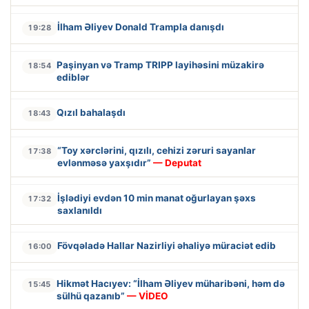
İlham Əliyev Donald Trampla danışdı
19:28
Paşinyan və Tramp TRIPP layihəsini müzakirə
18:54
ediblər
Qızıl bahalaşdı
18:43
“Toy xərclərini, qızılı, cehizi zəruri sayanlar
17:38
evlənməsə yaxşıdır”
— Deputat
İşlədiyi evdən 10 min manat oğurlayan şəxs
17:32
saxlanıldı
Fövqəladə Hallar Nazirliyi əhaliyə müraciət edib
16:00
Hikmət Hacıyev: “İlham Əliyev müharibəni, həm də
15:45
sülhü qazanıb”
— VİDEO