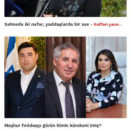
Səhnədə iki nəfər, yaddaşlarda bir səs
- Saffari yazır…
Məşhur fırıldaqçı görün kimin kürəkəni imiş?