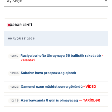
XƏBƏR LENTI
09 AVQUST 2026
Rusiya bu həftə Ukraynaya 56 ballistik raket atıb
-
12:40
Zelenski
Sabahın hava proqnozu açıqlandı
12:35
Xamenei uzun müddət sonra göründü
- VİDEO
12:23
Azərbaycanda 8 gün iş olmayacaq
— TARİXLƏR
12:15