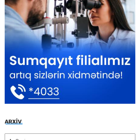
ARXİV
ARXİV