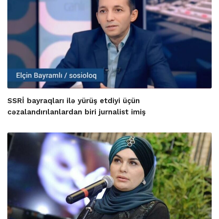
SSRİ bayraqları ilə yürüş etdiyi üçün
cəzalandırılanlardan biri jurnalist imiş