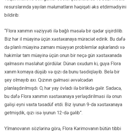
resurslarında yayılan məlumatların həqiqəti əks etdirmədiyini
bildirib:
“Flora xanımın vəziyyəti ilə bağlı məsələ bir qədər şişirdilib.
Biz hər il müayinə üçün xəstəxanaya müraciət edirik. Bu dəfə
də planlı müayinə zamanı müəyyən problemlər aşkarlandı və
həkimlər tam müayinə üçün onun bir neçə gün xəstəxanada
qalmasını məsləhət gördülər. Dünən oxudum ki, guya Flora
xanım komaya düşüb və qızı da bunu təsdiqləyib. Belə bir
şey olmayıb axı. Qızının gəlməsi əvvəlcədən
planlaşdırılmışdı. O, hər yay övladı ilə birlikdə gəlir. Sadəcə,
bu dəfə Flora xanımın xəstəxanaya yerləşdirilməsi ilə onun
gəlişi eyni vaxta təsadüf etdi. Biz iyunun 9-da xəstəxanaya
getmişdik, qızı isə iyunun 12-də gəlib”.
Y.İmanovanın sözlərinə görə, Flora Kərimovanın bütün tibbi