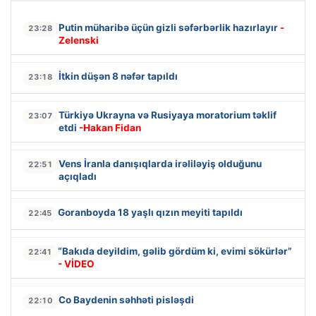
Putin müharibə üçün gizli səfərbərlik hazırlayır
-
23:28
Zelenski
İtkin düşən 8 nəfər tapıldı
23:18
Türkiyə Ukrayna və Rusiyaya moratorium təklif
23:07
etdi
-Hakan Fidan
Vens İranla danışıqlarda irəliləyiş olduğunu
22:51
açıqladı
Goranboyda 18 yaşlı qızın meyiti tapıldı
22:45
“Bakıda deyildim, gəlib gördüm ki, evimi sökürlər”
22:41
- VİDEO
Co Baydenin səhhəti pisləşdi
22:10