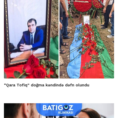
“Qara Tofiq” doğma kəndində dəfn olundu