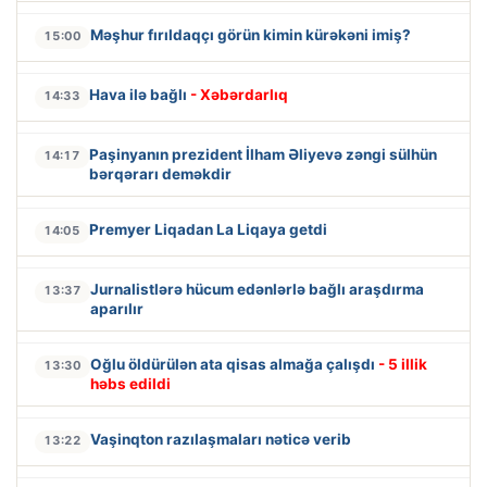
Məşhur fırıldaqçı görün kimin kürəkəni imiş?
15:00
Hava ilə bağlı
- Xəbərdarlıq
14:33
Paşinyanın prezident İlham Əliyevə zəngi sülhün
14:17
bərqərarı deməkdir
Premyer Liqadan La Liqaya getdi
14:05
Jurnalistlərə hücum edənlərlə bağlı araşdırma
13:37
aparılır
Oğlu öldürülən ata qisas almağa çalışdı
- 5 illik
13:30
həbs edildi
Vaşinqton razılaşmaları nəticə verib
13:22