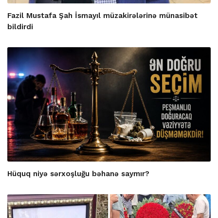
Fazil Mustafa Şah İsmayıl müzakirələrinə münasibət
bildirdi
Hüquq niyə sərxoşluğu bəhanə saymır?