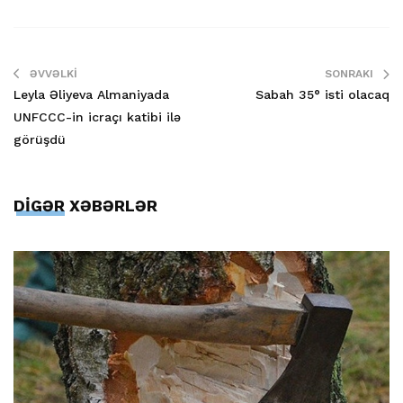
ƏVVƏLKI
SONRAKI
Leyla Əliyeva Almaniyada
Sabah 35° isti olacaq
UNFCCC-in icraçı katibi ilə
görüşdü
DİGƏR XƏBƏRLƏR