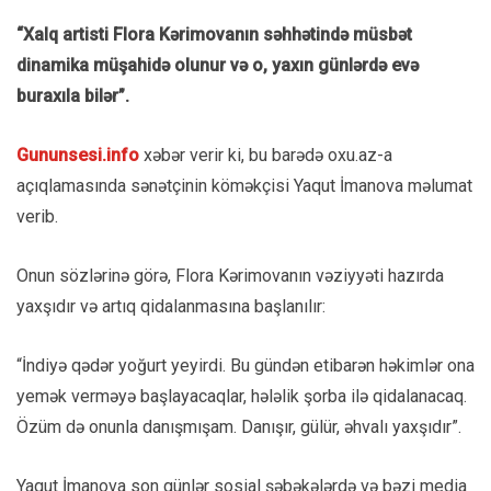
“Xalq artisti Flora Kərimovanın səhhətində müsbət
dinamika müşahidə olunur və o, yaxın günlərdə evə
buraxıla bilər”.
Gununsesi.info
xəbər verir ki, bu barədə
oxu.az-a
açıqlamasında sənətçinin köməkçisi Yaqut İmanova
məlumat
verib.
Onun sözlərinə görə, Flora Kərimovanın vəziyyəti hazırda
yaxşıdır və artıq qidalanmasına başlanılır:
“İndiyə qədər yoğurt yeyirdi. Bu gündən etibarən həkimlər ona
yemək verməyə başlayacaqlar, hələlik şorba ilə qidalanacaq.
Özüm də onunla danışmışam. Danışır, gülür, əhvalı yaxşıdır”.
Yaqut İmanova son günlər sosial şəbəkələrdə və bəzi media