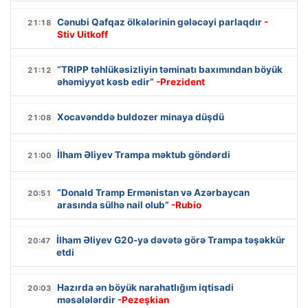
Cənubi Qafqaz ölkələrinin gələcəyi parlaqdır
-
21:18
Stiv Uitkoff
“TRIPP təhlükəsizliyin təminatı baxımından böyük
21:12
əhəmiyyət kəsb edir”
-Prezident
Xocavənddə buldozer minaya düşdü
21:08
İlham Əliyev Trampa məktub göndərdi
21:00
“Donald Tramp Ermənistan və Azərbaycan
20:51
arasında sülhə nail olub”
-Rubio
İlham Əliyev G20-yə dəvətə görə Trampa təşəkkür
20:47
etdi
Hazırda ən böyük narahatlığım iqtisadi
20:03
məsələlərdir
-Pezeşkian