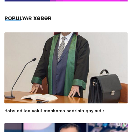
POPULYAR XƏBƏR
Həbs edilən vəkil məhkəmə sədrinin qayınıdır