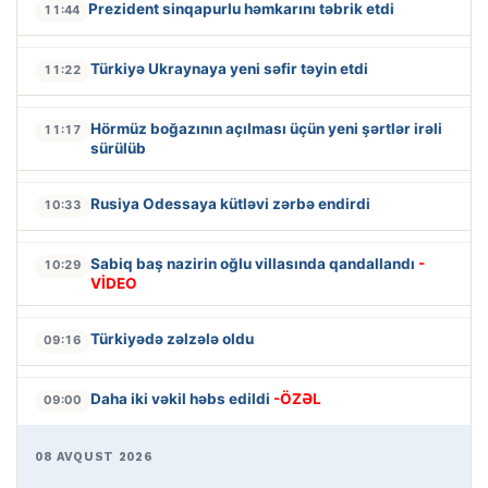
Prezident sinqapurlu həmkarını təbrik etdi
11:44
Türkiyə Ukraynaya yeni səfir təyin etdi
11:22
Hörmüz boğazının açılması üçün yeni şərtlər irəli
11:17
sürülüb
Rusiya Odessaya kütləvi zərbə endirdi
10:33
Sabiq baş nazirin oğlu villasında qandallandı
-
10:29
VİDEO
Türkiyədə zəlzələ oldu
09:16
Daha iki vəkil həbs edildi
-ÖZƏL
09:00
08 AVQUST 2026