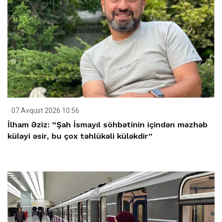
07 Avqust 2026 10:56
İlham Əziz: “Şah İsmayıl söhbətinin içindən məzhəb
küləyi əsir, bu çox təhlükəli küləkdir”