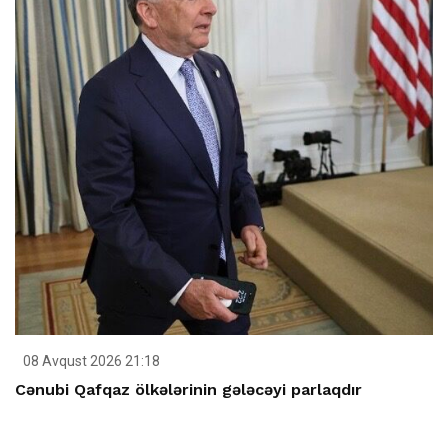
08 Avqust 2026 21:18
Cənubi Qafqaz ölkələrinin gələcəyi parlaqdır