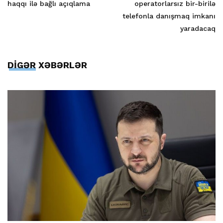
haqqı ilə bağlı açıqlama
operatorlarsız bir-birilə
telefonla danışmaq imkanı
yaradacaq
DİGƏR XƏBƏRLƏR