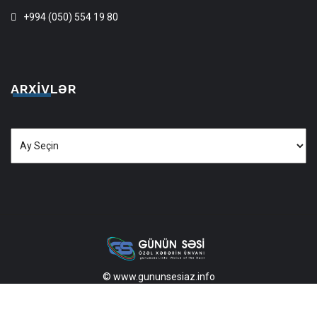
+994 (050) 554 19 80
ARXIVLƏR
Arxivlər
© www.gununsesiaz.info
2013—2026 Məlumatdan istifadə etdikdə istinad mütləqdir