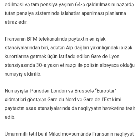
edilməsi və tam pensiya yaşının 64-ə qaldırılmasını nəzərdə
tutan pensiya sistemində islahatlar aparılması planlarına
etiraz edir.
Fransanın BFM telekanalında paytaxtın ən işlək
stansiyalarından biri, adətən Alp dağları yaxınlığındakı xizək
kurortlarına getmək üçün istifadə edilən Gare de Lyon
stansiyasında 30-a yaxın etirazçı ilə polisin əlbəyaxa olduğu
nümayiş etdirilib.
Nümayişlər Parisdən London və Brüsselə “Eurostar”
xidmətləri göstərən Gare du Nord və Gare de l’Est kimi
paytaxtın əsas stansiyalarında da nəqliyyatın hərəkətinə təsir
edib.
Ümummilli tətil bu il Milad mövsümündə Fransanın nəqliyyat