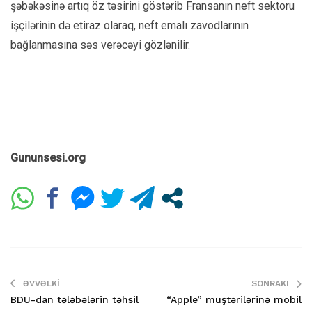
şəbəkəsinə artıq öz təsirini göstərib Fransanın neft sektoru
işçilərinin də etiraz olaraq, neft emalı zavodlarının
bağlanmasına səs verəcəyi gözlənilir.
Gununsesi.org
ƏVVƏLKI
SONRAKI
BDU-dan tələbələrin təhsil
“Apple” müştərilərinə mobil