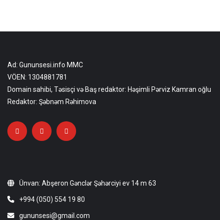
Ad: Gununsesi.info MMC
VÖEN: 1304881781
Domain sahibi, Təsisçi və Baş redaktor: Həşimli Pərviz Kamran oğlu
Redaktor: Şəbnəm Rəhimova
Ünvan: Abşeron Gənclər Şəhərciyi ev 14 m 63
+994 (050) 554 19 80
gununsesi@gmail.com