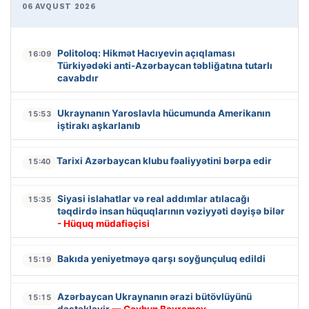
06 AVQUST 2026
Politoloq: Hikmət Hacıyevin açıqlaması
16:09
Türkiyədəki anti-Azərbaycan təbliğatına tutarlı
cavabdır
Ukraynanın Yaroslavla hücumunda Amerikanın
15:53
iştirakı aşkarlanıb
Tarixi Azərbaycan klubu fəaliyyətini bərpa edir
15:40
Siyasi islahatlar və real addımlar atılacağı
15:35
təqdirdə insan hüquqlarının vəziyyəti dəyişə bilər
- Hüquq müdafiəçisi
Bakıda yeniyetməyə qarşı soyğunçuluq edildi
15:19
Azərbaycan Ukraynanın ərazi bütövlüyünü
15:15
dəstəkləyir
— Ceyhun Bayramov