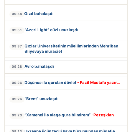
Qızıl bahalaşdı
09:54
“Azeri Light” cüzi ucuzlaşdı
09:51
Qızlar Universitetinin müəllimlərindən Mehriban
09:37
Əliyevaya müraciət
Avro bahalaşdı
09:28
Düşüncə ilə qurulan dövlət
- Fazil Mustafa yazır…
09:26
“Brent” ucuzlaşdı
09:26
“Xamenei ilə əlaqə qura bilmirəm”
-Pezeşkian
09:23
Ukrayna üçün təcili hava hücumundan müdafiə
09:13