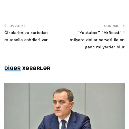
ƏVVƏLKI
SONRAKI
Ölkələrimizə xaricdən
“Youtuber” “MrBeast” 1
müdaxilə cəhdləri var
milyard dollar sərvəti ilə ən
gənc milyarder olur
DİGƏR XƏBƏRLƏR