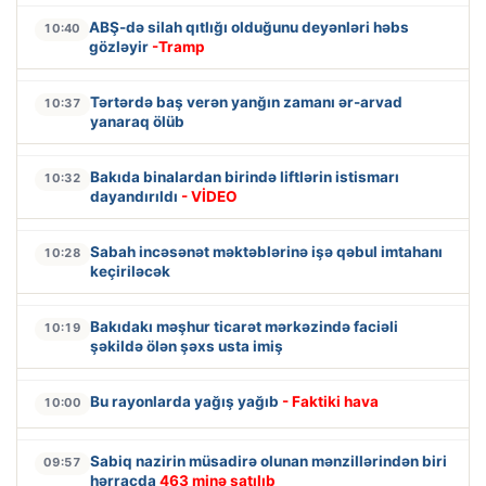
ABŞ-də silah qıtlığı olduğunu deyənləri həbs
10:40
gözləyir
-Tramp
Tərtərdə baş verən yanğın zamanı ər-arvad
10:37
yanaraq ölüb
Bakıda binalardan birində liftlərin istismarı
10:32
dayandırıldı
- VİDEO
Sabah incəsənət məktəblərinə işə qəbul imtahanı
10:28
keçiriləcək
Bakıdakı məşhur ticarət mərkəzində faciəli
10:19
şəkildə ölən şəxs usta imiş
Bu rayonlarda yağış yağıb
- Faktiki hava
10:00
Sabiq nazirin müsadirə olunan mənzillərindən biri
09:57
hərracda
463 minə satılıb