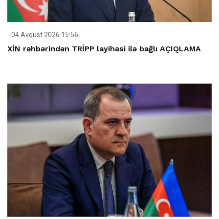
04 Avqust 2026 15:56
XİN rəhbərindən TRİPP layihəsi ilə bağlı AÇIQLAMA