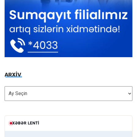
ARXİV
ARXİV
XƏBƏR LENTI