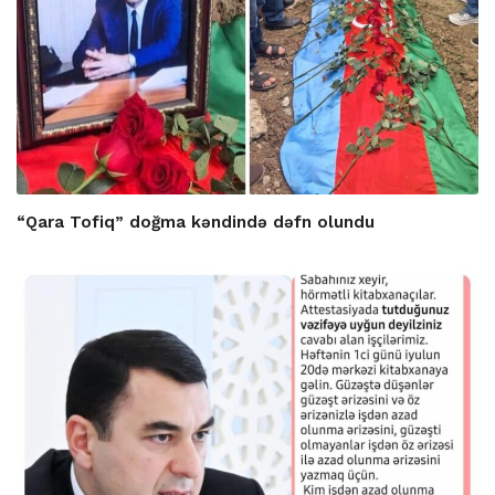
“Qara Tofiq” doğma kəndində dəfn olundu