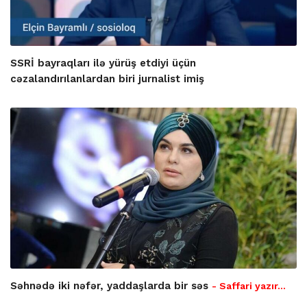
SSRİ bayraqları ilə yürüş etdiyi üçün
cəzalandırılanlardan biri jurnalist imiş
Səhnədə iki nəfər, yaddaşlarda bir səs
- Saffari yazır…