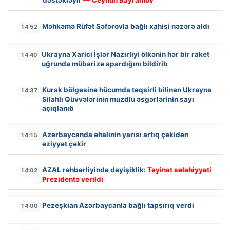
Məhkəmə Rüfət Səfərovla bağlı xahişi nəzərə aldı
14:52
Ukrayna Xarici İşlər Nazirliyi ölkənin hər bir raket
14:40
uğrunda mübarizə apardığını bildirib
Kursk bölgəsinə hücumda təqsirli bilinən Ukrayna
14:37
Silahlı Qüvvələrinin muzdlu əsgərlərinin sayı
açıqlanıb
Azərbaycanda əhalinin yarısı artıq çəkidən
14:15
əziyyət çəkir
AZAL rəhbərliyində dəyişiklik:
Təyinat səlahiyyəti
14:02
Prezidentə verildi
Pezeşkian Azərbaycanla bağlı tapşırıq verdi
14:00