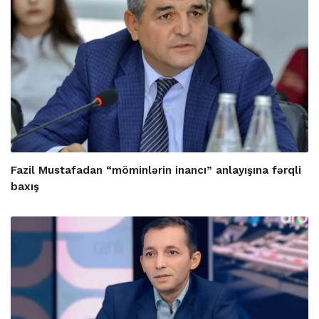
Fazil Mustafadan “möminlərin inancı” anlayışına fərqli
baxış