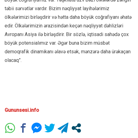
təbii sərvətlər vardır. Bizim nəqliyyat layihələrimiz
ölkələrimizi birləşdirir və hətta daha böyük coğrafiyanı əhatə
edir. Ölkələrimizin ərazisindən keçən nəqliyyat dəhlizləri
Avropanı Asiya ilə birləşdirir. Bir sözlə, iqtisadi sahədə çox
böyük potensialımız var. Əgər buna bizim müsbət
demoqrafik dinamikanı əlavə etsək, mənzərə daha ürəkaçan
olacaq”.
Gununsesi.info