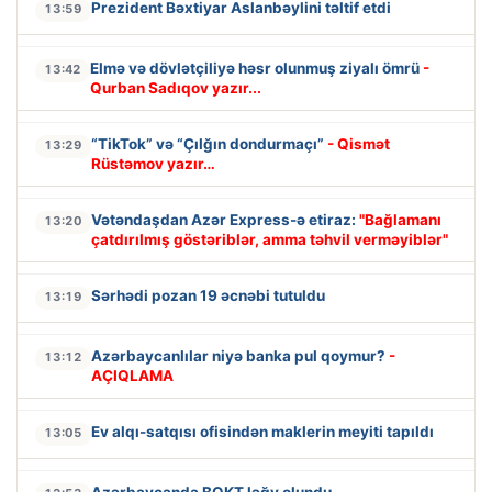
Prezident Bəxtiyar Aslanbəylini təltif etdi
13:59
Elmə və dövlətçiliyə həsr olunmuş ziyalı ömrü
-
13:42
Qurban Sadıqov yazır...
“TikTok” və “Çılğın dondurmaçı”
- Qismət
13:29
Rüstəmov yazır…
Vətəndaşdan Azər Express-ə etiraz:
"Bağlamanı
13:20
çatdırılmış göstəriblər, amma təhvil verməyiblər"
Sərhədi pozan 19 əcnəbi tutuldu
13:19
Azərbaycanlılar niyə banka pul qoymur?
-
13:12
AÇIQLAMA
Ev alqı-satqısı ofisindən maklerin meyiti tapıldı
13:05
Azərbaycanda BOKT ləğv olundu