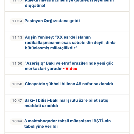
11:17
diqqətinə!
Paşinyan Qırğızıstana getdi
11:14
Aqşin Yenisey: “XX əsrdə islamın
11:13
radikallaşmasının əsas səbəbi din deyil, dinlə
bütünləşmiş millətçilikdir”
“Azərişıq” Bakı və ətraf ərazilərində yeni güc
11:00
mərkəzləri yaradır
- Video
Cinayətdə şübhəli bilinən 48 nəfər saxlanıldı
10:58
Bakı–Tbilisi–Bakı marşrutu üzrə bilet satış
10:47
müddəti uzadıldı
3 məktəbəqədər təhsil müəssisəsi BŞTİ-nin
10:44
tabeliyinə verildi