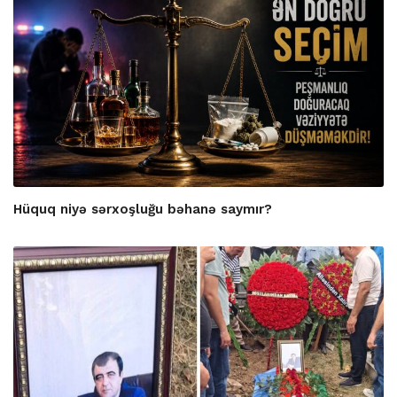
Hüquq niyə sərxoşluğu bəhanə saymır?