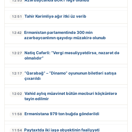
12:53
Tahir Kərimliyə ağır itki üz verib
12:51
Ermənistan parlamentində 300 min
12:42
azərbaycanlının qayıdışı müzakirə olunub
Natiq Cəfərli: “Vergi məsuliyyətdirsə, nəzarət də
12:27
olmalıdır”
“Qarabağ” – “Dinamo” oyununun biletləri satışa
12:17
çıxarıldı
Vahid aylıq müavinət bütün məcburi köçkünlərə
12:02
təyin edilmir
Ermənistana 979 ton buğda göndərildi
11:58
Paytaxtda iki iaşə obyektinin fəaliyyəti
11:54