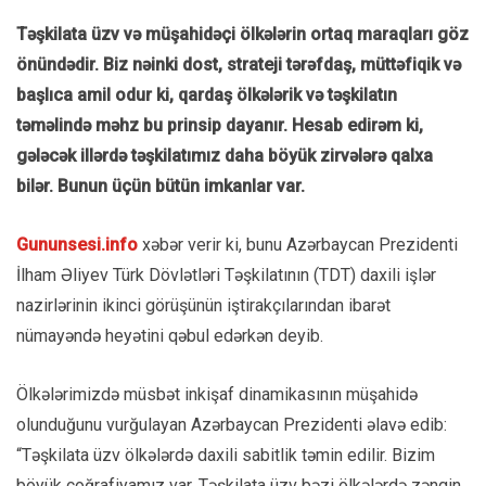
Təşkilata üzv və müşahidəçi ölkələrin ortaq maraqları göz
önündədir. Biz nəinki dost, strateji tərəfdaş, müttəfiqik və
başlıca amil odur ki, qardaş ölkələrik və təşkilatın
təməlində məhz bu prinsip dayanır. Hesab edirəm ki,
gələcək illərdə təşkilatımız daha böyük zirvələrə qalxa
bilər. Bunun üçün bütün imkanlar var.
Gununsesi.info
xəbər verir ki, bunu Azərbaycan Prezidenti
İlham Əliyev Türk Dövlətləri Təşkilatının (TDT) daxili işlər
nazirlərinin ikinci görüşünün iştirakçılarından ibarət
nümayəndə heyətini qəbul edərkən deyib.
Ölkələrimizdə müsbət inkişaf dinamikasının müşahidə
olunduğunu vurğulayan Azərbaycan Prezidenti əlavə edib:
“Təşkilata üzv ölkələrdə daxili sabitlik təmin edilir. Bizim
böyük coğrafiyamız var. Təşkilata üzv bəzi ölkələrdə zəngin