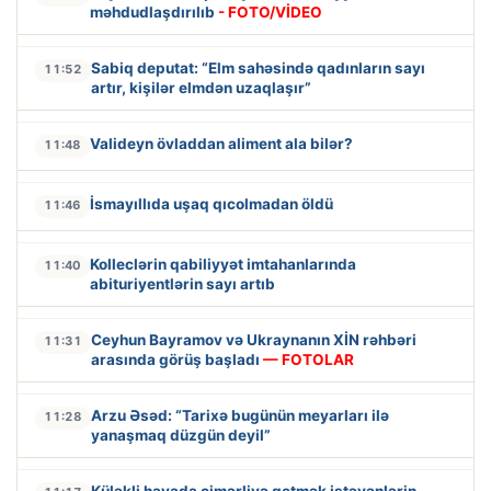
məhdudlaşdırılıb
- FOTO/VİDEO
Sabiq deputat: “Elm sahəsində qadınların sayı
11:52
artır, kişilər elmdən uzaqlaşır”
Valideyn övladdan aliment ala bilər?
11:48
İsmayıllıda uşaq qıcolmadan öldü
11:46
Kolleclərin qabiliyyət imtahanlarında
11:40
abituriyentlərin sayı artıb
Ceyhun Bayramov və Ukraynanın XİN rəhbəri
11:31
arasında görüş başladı
— FOTOLAR
Arzu Əsəd: “Tarixə bugünün meyarları ilə
11:28
yanaşmaq düzgün deyil”
Küləkli havada çimərliyə getmək istəyənlərin