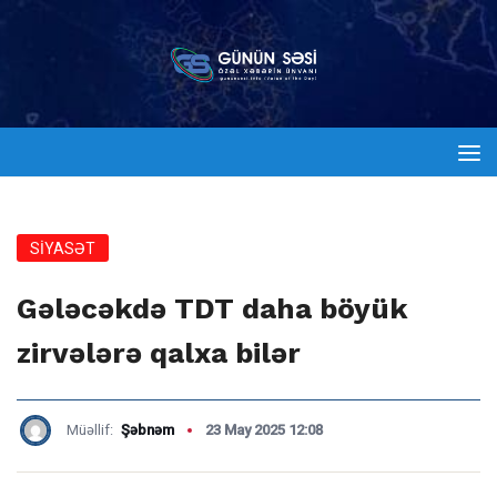
SİYASƏT
Gələcəkdə TDT daha böyük
zirvələrə qalxa bilər
Müəllif:
Şəbnəm
23 May 2025 12:08