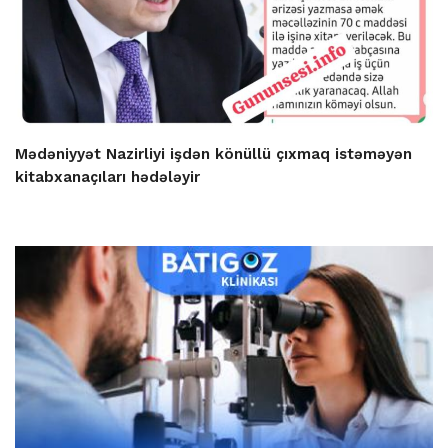
Mədəniyyət Nazirliyi işdən könüllü çıxmaq istəməyən
kitabxanaçıları hədələyir